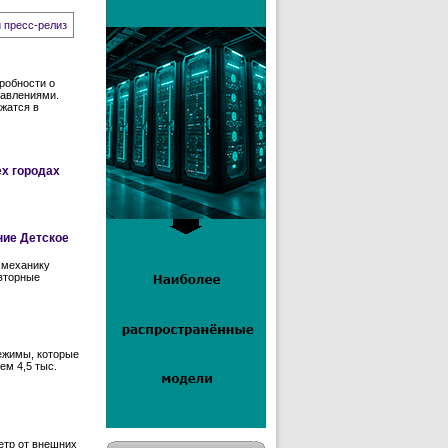
 пресс-релиз
робности о
равлениями.
жатся в
ех городах
ние Детское
 механику
овторные
режимы, которые
ем 4,5 тыс.
етр от внешних