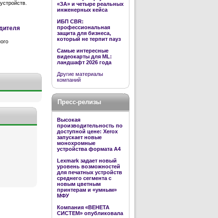
устройств.
«ЗА» и четыре реальных
инженерных кейса
ИБП CBR:
профессиональная
одителя
защита для бизнеса,
который не терпит пауз
ого
Самые интересные
видеокарты для ML:
ландшафт 2026 года
Другие материалы
компаний
Пресс-релизы
Высокая
производительность по
доступной цене: Xerox
запускает новые
монохромные
устройства формата А4
Lexmark задает новый
уровень возможностей
для печатных устройств
среднего сегмента с
новым цветным
принтерам и «умным»
МФУ
Компания «ВЕНЕТА
СИСТЕМ» опубликовала