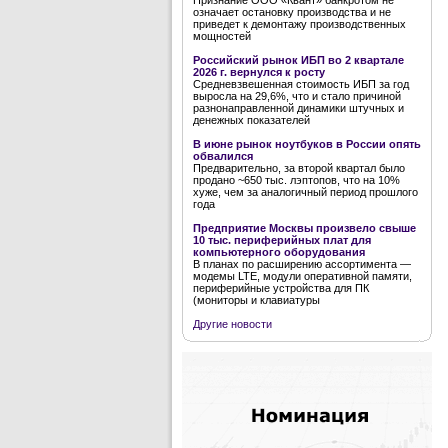
Признание ООО «Квант» банкротом не
означает остановку производства и не
приведет к демонтажу производственных
мощностей
Российский рынок ИБП во 2 квартале
2026 г. вернулся к росту
Средневзвешенная стоимость ИБП за год
выросла на 29,6%, что и стало причиной
разнонаправленной динамики штучных и
денежных показателей
В июне рынок ноутбуков в России опять
обвалился
Предварительно, за второй квартал было
продано ~650 тыс. лэптопов, что на 10%
хуже, чем за аналогичный период прошлого
года
Предприятие Москвы произвело свыше
10 тыс. периферийных плат для
компьютерного оборудования
В планах по расширению ассортимента —
модемы LTE, модули оперативной памяти,
периферийные устройства для ПК
(мониторы и клавиатуры
Другие новости