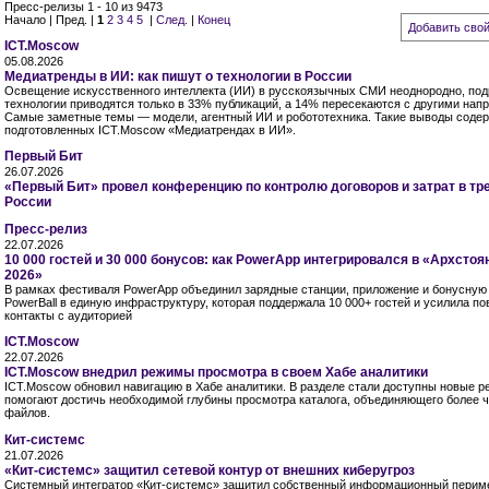
Пресс-релизы 1 - 10 из 9473
Начало | Пред. |
1
2
3
4
5
|
След.
|
Конец
Добавить свой
ICT.Moscow
05.08.2026
Медиатренды в ИИ: как пишут о технологии в России
Освещение искусственного интеллекта (ИИ) в русскоязычных СМИ неоднородно, под
технологии приводятся только в 33% публикаций, а 14% пересекаются с другими нап
Самые заметные темы — модели, агентный ИИ и робототехника. Такие выводы содер
подготовленных ICT.Moscow «Медиатрендах в ИИ».
Первый Бит
26.07.2026
«Первый Бит» провел конференцию по контролю договоров и затрат в тр
России
Пресс-релиз
22.07.2026
10 000 гостей и 30 000 бонусов: как PowerApp интегрировался в «Архстоя
2026»
В рамках фестиваля PowerApp объединил зарядные станции, приложение и бонусную
PowerBall в единую инфраструктуру, которая поддержала 10 000+ гостей и усилила п
контакты с аудиторией
ICT.Moscow
22.07.2026
ICT.Moscow внедрил режимы просмотра в своем Хабе аналитики
ICT.Moscow обновил навигацию в Хабе аналитики. В разделе стали доступны новые 
помогают достичь необходимой глубины просмотра каталога, объединяющего более ч
файлов.
Кит-системс
21.07.2026
«Кит-системс» защитил сетевой контур от внешних киберугроз
Системный интегратор «Кит-системс» защитил собственный информационный перим