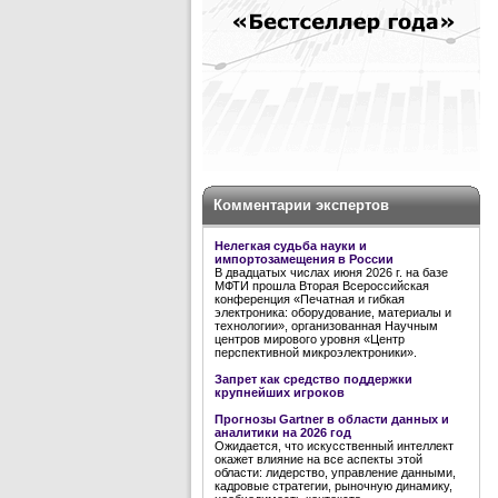
Комментарии экспертов
Нелегкая судьба науки и
импортозамещения в России
В двадцатых числах июня 2026 г. на базе
МФТИ прошла Вторая Всероссийская
конференция «Печатная и гибкая
электроника: оборудование, материалы и
технологии», организованная Научным
центров мирового уровня «Центр
перспективной микроэлектроники».
Запрет как средство поддержки
крупнейших игроков
Прогнозы Gartner в области данных и
аналитики на 2026 год
Ожидается, что искусственный интеллект
окажет влияние на все аспекты этой
области: лидерство, управление данными,
кадровые стратегии, рыночную динамику,