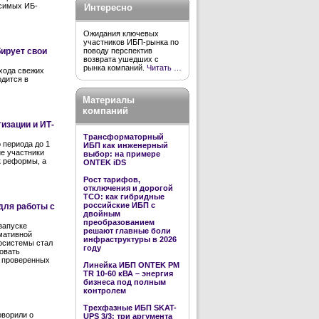
исимых ИБ-
Интересно
Ожидания ключевых
участников ИБП-рынка по
бирует свои
поводу перспектив
возврата ушедших с
рынка компаний.
Читать …
ыхода свежих
одится в
Материалы
компаний
изации и ИТ-
Трансформаторный
 периода до 1
ИБП как инженерный
ие участники
выбор: на примере
к реформы, а
ONTEK iDS
Рост тарифов,
отключения и дорогой
TCO: как гибридные
российские ИБП с
для работы с
двойным
преобразованием
запуске
решают главные боли
мативной
инфраструктуры в 2026
осистемы стал
году
овать
е проверенных
Линейка ИБП ONTEK PM
TR 10-60 кВА – энергия
бизнеса под полным
контролем
Трехфазные ИБП SKAT-
оворили о
UPS 3/3: три аргумента