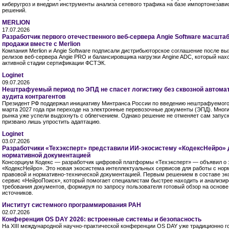
киберугроз и внедрил инструменты анализа сетевого трафика на базе импортонезав
решений.
MERLION
17.07.2026
Разработчик первого отечественного веб-сервера Angie Software масшта
продажи вместе с Merlion
Компания Merlion и Angie Software подписали дистрибьюторское соглашение после в
релизов веб-сервера Angie PRO и балансировщика нагрузки Angine ADС, который нах
активной стадии сертификации ФСТЭК.
Loginet
09.07.2026
Нештрафуемый период по ЭПД не спасет логистику без сквозной автомат
аудита контрагентов
Президент РФ поддержал инициативу Минтранса России по введению нештрафуемого
марта 2027 года при переходе на электронные перевозочные документы (ЭПД). Мног
рынка уже успели выдохнуть с облегчением. Однако решение не отменяет сам запус
призвано лишь упростить адаптацию.
Loginet
03.07.2026
Разработчики «Техэксперт» представили ИИ-экосистему «КодексНейро» 
нормативной документацией
Консорциум Кодекс — разработчик цифровой платформы «Техэксперт» — объявил о 
«КодексНейро». Это новая экосистема интеллектуальных сервисов для работы с нор
правовой и нормативно-технической документацией. Первым решением в составе эк
сервис «НейроПоиск», который помогает специалистам быстрее находить и анализир
требования документов, формируя по запросу пользователя готовый обзор на основ
источников.
Институт системного программирования РАН
02.07.2026
Конференция OS DAY 2026: встроенные системы и безопасность
На XIII международной научно-практической конференции OS DAY уже традиционно г