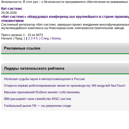
безопасности. В этот раз – о безопасности программного обеспечения встраиваемых 
Кит-системс
25.06.2026
«Кит-системс» оборудовал конференц-зал крупнейшего в стране произв
локомотивов
Системный интегратор «Кит-системс завершил проект внедрения многофункциональн
мультимедийного комплекса на Новочеркасском электровозостроительном заводе.
Пресс-релизы 1 - 10 из 9473
Начало | Пред. |
1
2
3
4
5
|
След.
|
Конец
Рекламные ссылки
Лидеры читательского рейтинга
Нелегкая судьба науки и импортозамещения в России
Открыта первая роботизированная линия по производству ЖК-модулей NexTouch
Магазин приложений RuStore меняет собственника
IBM расширяет свое семейство RISC-систем
Глобальный рынок ПК — на уверенном спаде