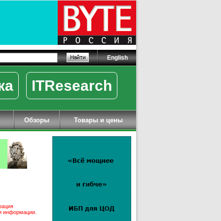
English
ка
ITResearch
Обзоры
Товары и цены
рация
ми информации.