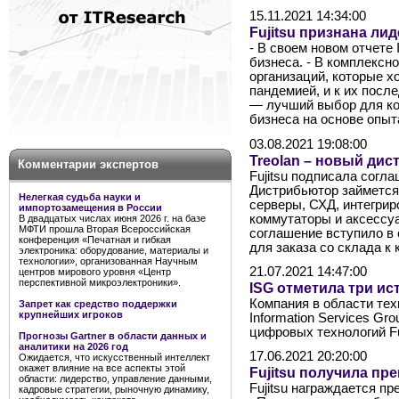
15.11.2021 14:34:00
Fujitsu признана ли
- В своем новом отчете
бизнеса. - В комплекс
организаций, которые х
пандемией, и к их после
— лучший выбор для ко
бизнеса на основе опыт
03.08.2021 19:08:00
Treolan – новый дис
Комментарии экспертов
Fujitsu подписала согла
Дистрибьютор займется
Нелегкая судьба науки и
серверы, СХД, интегрир
импортозамещения в России
коммутаторы и аксессу
В двадцатых числах июня 2026 г. на базе
МФТИ прошла Вторая Всероссийская
соглашение вступило в 
конференция «Печатная и гибкая
для заказа со склада к 
электроника: оборудование, материалы и
технологии», организованная Научным
21.07.2021 14:47:00
центров мирового уровня «Центр
перспективной микроэлектроники».
ISG отметила три ист
Компания в области тех
Запрет как средство поддержки
крупнейших игроков
Information Services Gr
цифровых технологий Fuj
Прогнозы Gartner в области данных и
аналитики на 2026 год
17.06.2021 20:20:00
Ожидается, что искусственный интеллект
окажет влияние на все аспекты этой
Fujitsu получила пр
области: лидерство, управление данными,
Fujitsu награждается пр
кадровые стратегии, рыночную динамику,