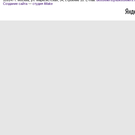
109147 г. Москва, ул. Марксистская, 34, строение 10. E-mail:
bestsellers@itbestsellers.
Создание сайта
—
студия iMake