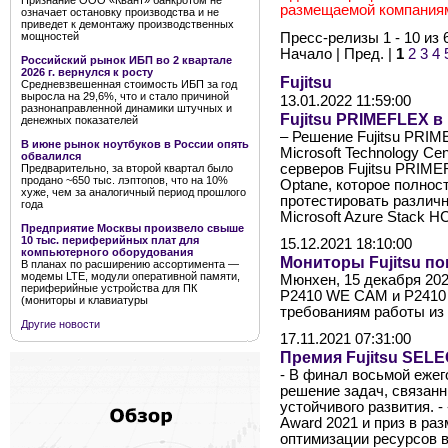
Признание ООО «Квант» банкротом не
размещаемой компания
означает остановку производства и не
приведет к демонтажу производственных
Пресс-релизы 1 - 10 из 
мощностей
Начало | Пред. |
1
2
3
4
Российский рынок ИБП во 2 квартале
2026 г. вернулся к росту
Fujitsu
Средневзвешенная стоимость ИБП за год
выросла на 29,6%, что и стало причиной
13.01.2022 11:59:00
разнонаправленной динамики штучных и
Fujitsu PRIMEFLEX в 
денежных показателей
– Решение Fujitsu PRIM
В июне рынок ноутбуков в России опять
Microsoft Technology Ce
обвалился
серверов Fujitsu PRIME
Предварительно, за второй квартал было
продано ~650 тыс. лэптопов, что на 10%
Optane, которое полнос
хуже, чем за аналогичный период прошлого
протестировать различ
года
Microsoft Azure Stack H
Предприятие Москвы произвело свыше
10 тыс. периферийных плат для
15.12.2021 18:10:00
компьютерного оборудования
Мониторы Fujitsu п
В планах по расширению ассортимента —
модемы LTE, модули оперативной памяти,
Мюнхен, 15 декабря 202
периферийные устройства для ПК
P2410 WE CAM и P2410
(мониторы и клавиатуры
требованиям работы из 
Другие новости
17.11.2021 07:31:00
Премия Fujitsu SELEC
- В финал восьмой ежег
решение задач, связан
устойчивого развития.
Award 2021 и приз в ра
оптимизации ресурсов 