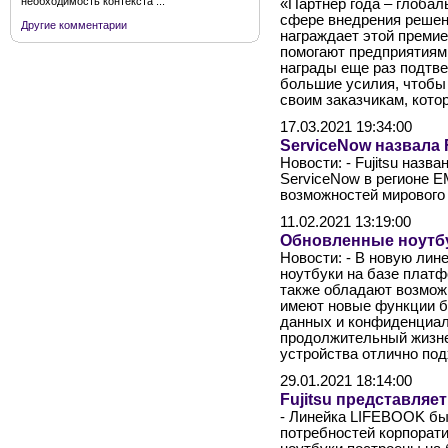
необходимость контекста ...
«Партнер года – глоба
сфере внедрения решен
Другие комментарии
награждает этой преми
помогают предприятиям
награды еще раз подтвер
большие усилия, чтобы
своим заказчикам, кото
17.03.2021 19:34:00
ServiceNow назвала 
Новости: - Fujitsu наз
ServiceNow в регионе 
возможностей мирового
11.02.2021 13:19:00
Обновленные ноутбу
Новости: - В новую лин
ноутбуки на базе платф
также обладают возмож
имеют новые функции б
данных и конфиденциал
продолжительный жизнен
устройства отлично по
29.01.2021 18:14:00
Fujitsu представля
- Линейка LIFEBOOK бы
потребностей корпорат