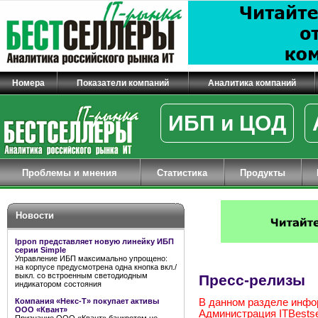
Номера
Показатели компаний
Аналитика компаний
ИБП и ЦОД
Проблемы и мнения
Статистика
Продукты
Новости
Ippon представляет новую линейку ИБП
серии Simple
Управление ИБП максимально упрощено:
на корпусе предусмотрена одна кнопка вкл./
выкл. со встроенным светодиодным
Пресс-релизы
индикатором состояния
Компания «Некс-Т» покупает активы
В данном разделе инфо
ООО «Квант»
Администрация ITBestsel