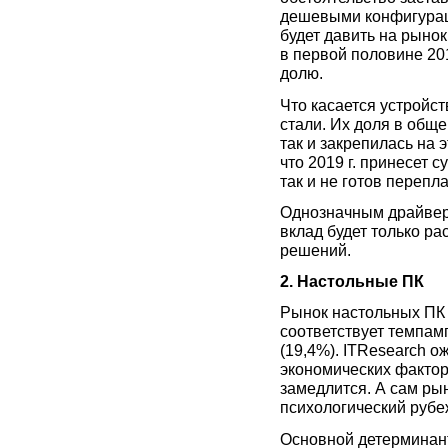
дешевыми конфигураци
будет давить на рынок
в первой половине 201
долю.
Что касается устройств
стали. Их доля в обще
так и закрепилась на 
что 2019 г. принесет
так и не готов переп
Однозначным драйверо
вклад будет только ра
решений.
2. Настольные ПК
Рынок настольных ПК п
соответствует темпамг
(19,4%). ITResearch о
экономических факторо
замедлится. А сам ры
психологический рубеж
Основной детерминан