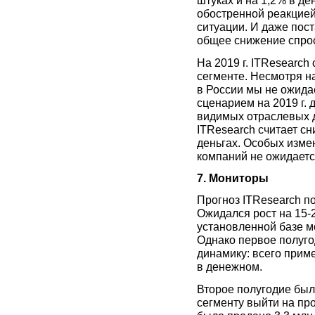
штуках и на 1,2% в де
обостренной реакцие
ситуации. И даже пос
общее снижение спро
На 2019 г. ITResearch
сегменте. Несмотря н
в России мы не ожида
сценарием на 2019 г. 
видимых отраслевых д
ITResearch считает сн
деньгах. Особых изме
компаний не ожидаетс
7. Мониторы
Прогноз ITResearch по
Ожидался рост на 15-
установленной базе м
Однако первое полуго
динамику: всего прим
в денежном.
Второе полугодие был
сегменту выйти на про