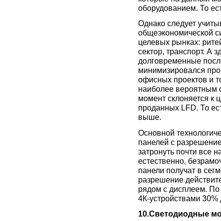
оборудованием. То ес
Однако следует учитыв
общеэкономической си
целевых рынках: рите
сектор, транспорт. А 
долговременные после
минимизировался проц
офисных проектов и т
наиболее вероятным с
момент склоняется к це
проданных LFD. То ест
выше.
Основной технологиче
панелей с разрешением
затронуть почти все 
естественно, безрамо
панели получат в сег
разрешение действите
рядом с дисплеем. По 
4К-устройствами 30% 
10.Светодиодные м