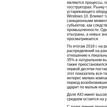
являются процессы, п
госструктурах. Рынку
устаревающего оборуд
Windows 10. Влияют т
санкционными момент
субъектов, как следс
промышленности. Одна
отыграны, а новых зн
просматривается.
По итогам 2018 г. на 
распределений на ран
отношению к локальн
35% в натуральном в
также приостановился
первой десятки поста
этот показатель все-т
интерес мелких компа
период возобновившег
ударит по малым игро
Доля AIO имеет высок
среднем остается на ур
С точки зрения техно