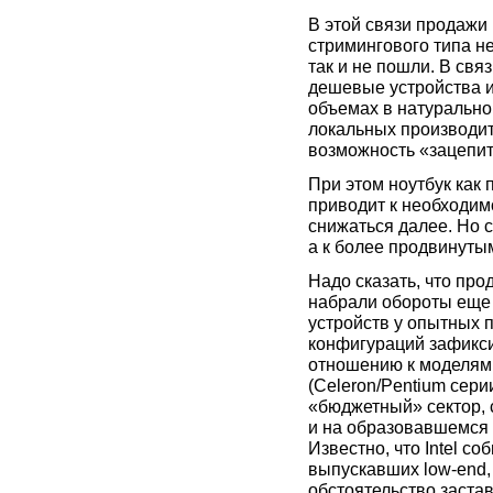
В этой связи продажи
стримингового типа не
так и не пошли. В св
дешевые устройства 
объемах в натурально
локальных производит
возможность «зацепит
При этом ноутбук как 
приводит к необходим
снижаться далее. Но 
а к более продвинуты
Надо сказать, что про
набрали обороты еще в
устройств у опытных п
конфигураций зафикси
отношению к моделям 
(Celeron/Pentium сери
«бюджетный» сектор, 
и на образовавшемся
Известно, что Intel с
выпускавших low-end,
обстоятельство заста