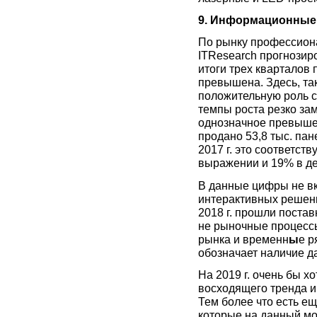
9. Информационные
По рынку профессиона
ITResearch прогнозир
итоги трех кварталов 
превышена. Здесь, так
положительную роль с
темпы роста резко за
однозначное превышен
продано 53,8 тыс. пан
2017 г. это соответст
выражении и 19% в де
В данные цифры не в
интерактивных решений
2018 г. прошли постав
не рыночные процесс
рынка и временн
ы
е р
обозначает наличие д
На 2019 г. очень бы 
восходящего тренда и
Тем более что есть е
которые на данный мо