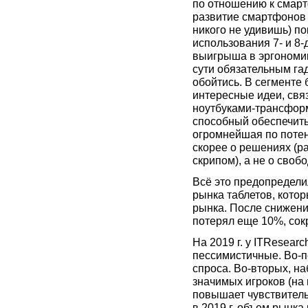
по отношению к смарт
развитие смартфонов 
никого не удивишь) п
использования 7- и 8
выигрыша в эргономик
сути обязательным га
обойтись. В сегменте
интересные идеи, свя
ноутбуками-трансформ
способный обеспечить
огромнейшая по потен
скорее о решениях (ра
скрипом), а не о сво
Всё это предопредели
рынка таблетов, кото
рынка. После снижения
потерял еще 10%, сокр
На 2019 г. у ITResear
пессимистичные. Во-
спроса. Во-вторых, н
значимых игроков (на
повышает чувствитель
в 2019 г. объем рынка