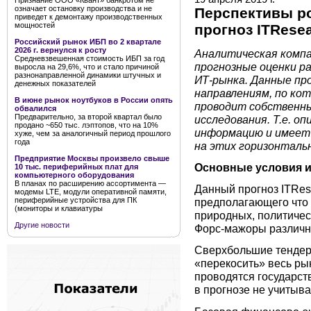
Признание ООО «Квант» банкротом не
означает остановку производства и не
Перспективы ро
приведет к демонтажу производственных
мощностей
прогноз ITRese
Российский рынок ИБП во 2 квартале
2026 г. вернулся к росту
Аналитическая компа
Средневзвешенная стоимость ИБП за год
прогнозные оценки ра
выросла на 29,6%, что и стало причиной
разнонаправленной динамики штучных и
ИТ-рынка. Данные пр
денежных показателей
направлениям, по ко
В июне рынок ноутбуков в России опять
проводит собственн
обвалился
Предварительно, за второй квартал было
исследования. Т.е. о
продано ~650 тыс. лэптопов, что на 10%
информацию и имеет 
хуже, чем за аналогичный период прошлого
года
на этих горизонталь
Предприятие Москвы произвело свыше
Основные условия и
10 тыс. периферийных плат для
компьютерного оборудования
В планах по расширению ассортимента —
Данный прогноз ITRes
модемы LTE, модули оперативной памяти,
периферийные устройства для ПК
предполагающего что 2
(мониторы и клавиатуры
природных, политичес
Другие новости
Форс-мажоры различно
Сверхбольшие тендер
«перекосить» весь ры
проводятся государств
в прогнозе не учитыва