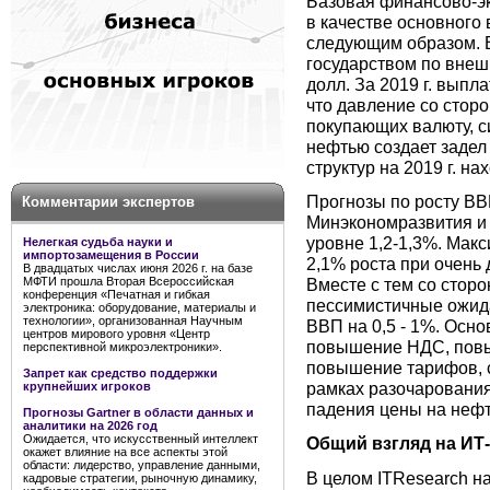
Базовая финансово-э
в качестве основного
следующим образом. 
государством по внешн
долл. За 2019 г. выпл
что давление со стор
покупающих валюту, с
нефтью создает задел
структур на 2019 г. на
Прогнозы по росту ВВП
Комментарии экспертов
Минэкономразвития и B
уровне 1,2-1,3%. Мак
Нелегкая судьба науки и
импортозамещения в России
2,1% роста при очень 
В двадцатых числах июня 2026 г. на базе
МФТИ прошла Вторая Всероссийская
Вместе с тем со стор
конференция «Печатная и гибкая
пессимистичные ожид
электроника: оборудование, материалы и
технологии», организованная Научным
ВВП на 0,5 - 1%. Осн
центров мирового уровня «Центр
повышение НДС, повы
перспективной микроэлектроники».
повышение тарифов, с
Запрет как средство поддержки
рамках разочарования
крупнейших игроков
падения цены на неф
Прогнозы Gartner в области данных и
аналитики на 2026 год
Ожидается, что искусственный интеллект
Общий взгляд на ИТ
окажет влияние на все аспекты этой
области: лидерство, управление данными,
В целом ITResearch на
кадровые стратегии, рыночную динамику,