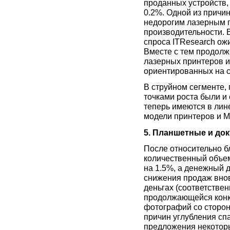
проданных устройств, 
0.2%. Одной из причи
недорогим лазерным 
производительности. 
спроса ITResearch ожи
Вместе с тем продолж
лазерных принтеров и
ориентированных на с
В струйном сегменте,
точками роста были и
теперь имеются в лин
модели принтеров и М
5. Планшетные и до
После относительно бл
количественный объем
на 1.5%, а денежный д
снижения продаж внов
деньгах (соответственн
продолжающейся конк
фотографий со сторон
причин углубления сп
предложения некотор