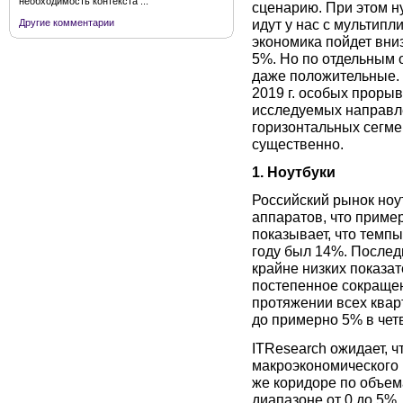
необходимость контекста ...
сценарию. При этом н
идут у нас с мультипл
Другие комментарии
экономика пойдет вни
5%. Но по отдельным 
даже положительные. 
2019 г. особых проры
исследуемых направле
горизонтальных сегме
существенно.
1. Ноутбуки
Российский рынок ноут
аппаратов, что пример
показывает, что темпы
году был 14%. Последн
крайне низких показа
постепенное сокраще
протяжении всех кварт
до примерно 5% в чет
ITResearch ожидает, ч
макроэкономического р
же коридоре по объем
диапазоне от 0 до 5%. 