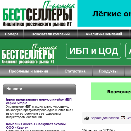
Номера
Показатели компаний
Аналитика компаний
ИБП и ЦОД
Проблемы и мнения
Статистика
Продукты
Новости
Ippon представляет новую линейку ИБП
серии Simple
Управление ИБП максимально упрощено:
на корпусе предусмотрена одна кнопка вкл./
выкл. со встроенным светодиодным
индикатором состояния
Версия для печати
От
Компания «Некс-Т» покупает активы
ООО «Квант»
19 апреля 2019 г.