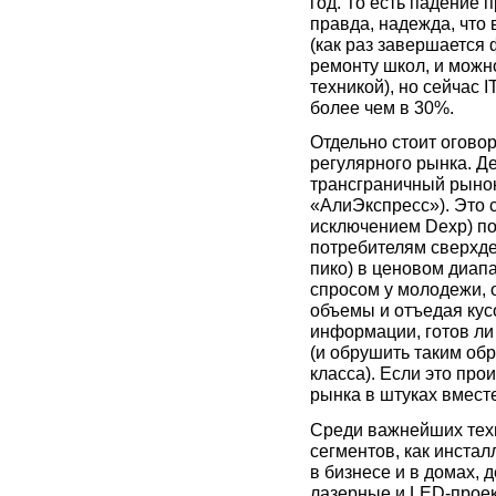
год. То есть падение 
правда, надежда, что
(как раз завершается
ремонту школ, и мож
техникой), но сейчас 
более чем в 30%.
Отдельно стоит оговор
регулярного рынка. Де
трансграничный рынок
«АлиЭкспресс»). Это с
исключением Dexp) по
потребителям сверхде
пико) в ценовом диап
спросом у молодежи, 
объемы и отъедая кусо
информации, готов ли 
(и обрушить таким об
класса). Если это про
рынка в штуках вмест
Среди важнейших техно
сегментов, как инста
в бизнесе и в домах, 
лазерные и LED-проек