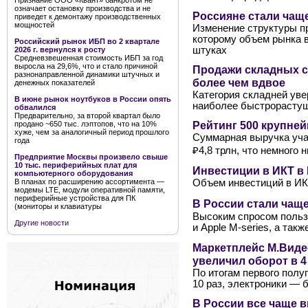
Признание ООО «Квант» банкротом не
означает остановку производства и не
Россияне стали чащ
приведет к демонтажу производственных
мощностей
Изменение структуры п
которому объем рынка в 
Российский рынок ИБП во 2 квартале
штуках
2026 г. вернулся к росту
Средневзвешенная стоимость ИБП за год
выросла на 29,6%, что и стало причиной
Продажи складных с
разнонаправленной динамики штучных и
более чем вдвое
денежных показателей
Категория складней уве
В июне рынок ноутбуков в России опять
наиболее быстрорастущ
обвалился
Предварительно, за второй квартал было
Рейтинг 500 крупне
продано ~650 тыс. лэптопов, что на 10%
хуже, чем за аналогичный период прошлого
Суммарная выручка учас
года
₽4,8 трлн, что немного
Предприятие Москвы произвело свыше
10 тыс. периферийных плат для
Инвестиции в ИКТ в 
компьютерного оборудования
В планах по расширению ассортимента —
Объем инвестиций в ИКТ-
модемы LTE, модули оперативной памяти,
периферийные устройства для ПК
В России стали чаще
(мониторы и клавиатуры
Высоким спросом польз
Другие новости
и Apple M-series, а так
Маркетплейс М.Виде
увеличил оборот в 4 
По итогам первого полу
10 раз, электроники — б
В России все чаще 