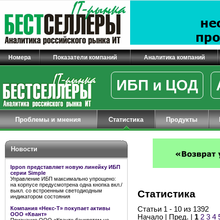
Номера
Показатели компаний
Аналитика компаний
ИБП и ЦОД
Проблемы и мнения
Статистика
Продукты
Новости
Ippon представляет новую линейку ИБП
серии Simple
Управление ИБП максимально упрощено:
на корпусе предусмотрена одна кнопка вкл./
выкл. со встроенным светодиодным
Статистика
индикатором состояния
Компания «Некс-Т» покупает активы
Статьи 1 - 10 из 1392
ООО «Квант»
Начало | Пред. |
1
2
3
4