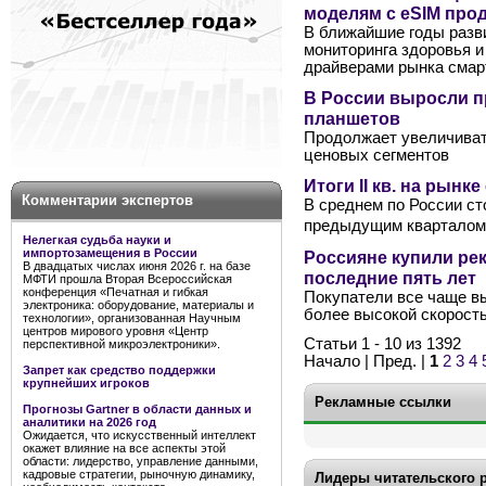
моделям с eSIM про
В ближайшие годы разви
мониторинга здоровья 
драйверами рынка смар
В России выросли 
планшетов
Продолжает увеличиват
ценовых сегментов
Итоги II кв. на рынк
Комментарии экспертов
В среднем по России ст
предыдущим кварталом 
Нелегкая судьба науки и
импортозамещения в России
Россияне купили ре
В двадцатых числах июня 2026 г. на базе
последние пять лет
МФТИ прошла Вторая Всероссийская
конференция «Печатная и гибкая
Покупатели все чаще в
электроника: оборудование, материалы и
более высокой скорост
технологии», организованная Научным
центров мирового уровня «Центр
Статьи 1 - 10 из 1392
перспективной микроэлектроники».
Начало | Пред. |
1
2
3
4
Запрет как средство поддержки
крупнейших игроков
Рекламные ссылки
Прогнозы Gartner в области данных и
аналитики на 2026 год
Ожидается, что искусственный интеллект
окажет влияние на все аспекты этой
области: лидерство, управление данными,
кадровые стратегии, рыночную динамику,
Лидеры читательского 