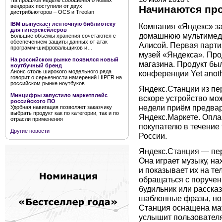
На прошлой неделе сообщения о новых
вендорах поступили от двух
Начинаются пр
дистрибьюторов – OCS и Treolan
IBM выпускает ленточную библиотеку
Компания «Яндекс» з
для гиперскейлеров
домашнюю мультимед
Большие объемы хранения сочетаются с
обеспечением защиты данных от атак
Алисой. Первая партия
программ-шифровальщиков и…
музей «Яндекса». Про
На российском рынке появился новый
магазина. Продукт бы
ноутбучный бренд
Анонс столь широкого модельного ряда
конференции Yet anoth
говорит о серьезности намерений HIPER на
российском рынке ноутбуков
Яндекс.Станции из пе
Минцифры запустило маркетплейс
вскоре устройство мож
российского ПО
недели приём предвар
Удобная навигация позволяет заказчику
выбрать продукт как по категории, так и по
Яндекс.Маркете. Опла
отрасли применения
покупателю в течение 
Другие новости
России.
Яндекс.Станция — пер
Она играет музыку, н
и показывает их на т
обращаться с поручен
будильник или рассказ
шаблонные фразы, но 
Станция оснащена ма
услышит пользователя