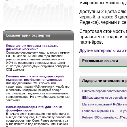
микрофоны можно одн
Доступны 2 цвета алю
черный, а также 3 цве
Яндекса), черный и се
Стартовая стоимость 
Комментарии экспертов
прилагается годовая 
партнёров.
Помогают ли серверы продавать
дисковые массивы?
Другие материалы из эт
Согласно очередному квартальному отчету
IDC, в начале нынешнего года мировой
рынок систем хранения уменьшился на
Рекламные ссылки
0,9% по сравнению с первым кварталом
2012 года, однако двум ведущим вендорам
СХД удалось...
Сетевые накопители младших серий
становятся все более популярными
Лидеры читательского 
Для предприятий СМБ ключевыми
характеристиками NAS являются: удобство
и легкость настройки, быстрый ввод в
Открыта первая роботизирова
эксплуатацию, надежность и минимальное
сопровождение. Не случайно даже крупные
IBM расширяет свое семейств
заказчики...
Магазин приложений RuStore 
Новые процессоры Intel для новых
форм-факторов
Глобальный рынок ПК — на ув
В начале июня корпорация Intel объявила о
выходе очередного, 4-го по счету поколения
Рейтинг 500 крупнейших ИТ-к
процессоров Intel Core. Ранее архитектура
была известна под названием Intel Haswell.