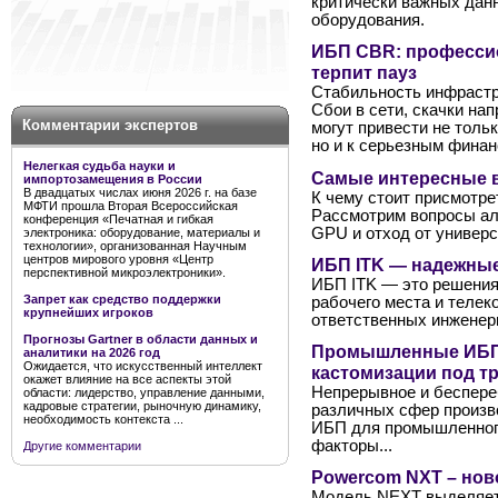
критически важных дан
оборудования.
ИБП CBR: профессио
терпит пауз
Стабильность инфрастр
Сбои в сети, скачки на
Комментарии экспертов
могут привести не толь
но и к серьезным фина
Нелегкая судьба науки и
Самые интересные в
импортозамещения в России
В двадцатых числах июня 2026 г. на базе
К чему стоит присмотрет
МФТИ прошла Вторая Всероссийская
Рассмотрим вопросы ал
конференция «Печатная и гибкая
GPU и отход от универс
электроника: оборудование, материалы и
технологии», организованная Научным
центров мирового уровня «Центр
ИБП ITK — надежные
перспективной микроэлектроники».
ИБП ITK — это решения 
Запрет как средство поддержки
рабочего места и теле
крупнейших игроков
ответственных инженер
Прогнозы Gartner в области данных и
Промышленные ИБП A
аналитики на 2026 год
Ожидается, что искусственный интеллект
кастомизации под т
окажет влияние на все аспекты этой
Непрерывное и беспере
области: лидерство, управление данными,
кадровые стратегии, рыночную динамику,
различных сфер произво
необходимость контекста ...
ИБП для промышленног
факторы...
Другие комментарии
Powercom NXT – нов
Модель NEXT выделяетс