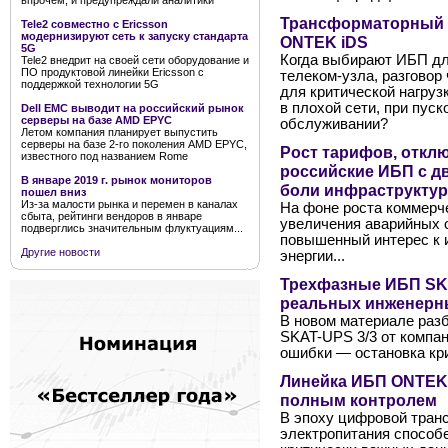
впрочем, и предупреждали аналитики
Трансформаторный 
Tele2 совместно с Ericsson
модернизируют сеть к запуску стандарта
ONTEK iDS
5G
Когда выбирают ИБП дл
Tele2 внедрит на своей сети оборудование и
ПО продуктовой линейки Ericsson с
телеком-узла, разговор
поддержкой технологии 5G
для критической нагруз
в плохой сети, при пуск
Dell EMC выводит на российский рынок
серверы на базе AMD EPYC
обслуживании?
Летом компания планирует выпустить
серверы на базе 2-го поколения AMD EPYC,
Рост тарифов, отклю
известного под названием Rome
российские ИБП с 
В январе 2019 г. рынок мониторов
боли инфраструктур
пошел вниз
Из-за малости рынка и перемен в каналах
На фоне роста коммерче
сбыта, рейтинги вендоров в январе
увеличения аварийных 
подверглись значительным флуктуациям...
повышенный интерес к 
Другие новости
энергии...
Трехфазные ИБП SKA
реальных инженерн
В новом материале раз
SKAT-UPS 3/3 от компан
ошибки — остановка кр
Линейка ИБП ONTEK P
полным контролем
В эпоху цифровой тран
электропитания способ