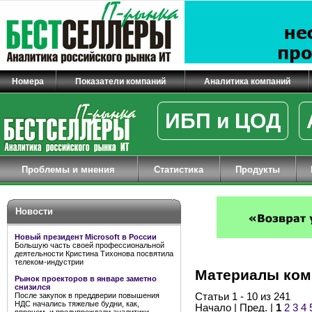
Номера
Показатели компаний
Аналитика компаний
ИБП и ЦОД
Проблемы и мнения
Статистика
Продукты
Новости
Новый президент Microsoft в России
Большую часть своей профессиональной
деятельности Кристина Тихонова посвятила
телеком-индустрии
Материалы ком
Рынок проекторов в январе заметно
снизился
После закупок в преддверии повышения
Статьи 1 - 10 из 241
НДС начались тяжелые будни, как,
Начало | Пред. |
1
2
3
4