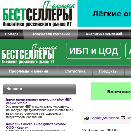
Номера
Показатели компаний
Аналитика компаний
ИБП и ЦОД
Проблемы и мнения
Статистика
Продукты
Новости
Ippon представляет новую линейку ИБП
серии Simple
Управление ИБП максимально упрощено:
на корпусе предусмотрена одна кнопка вкл./
выкл. со встроенным светодиодным
индикатором состояния
Версия для печати
От
Компания «Некс-Т» покупает активы
ООО «Квант»
18 февраля 2019 г.