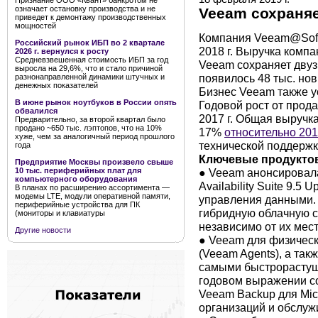
Признание ООО «Квант» банкротом не
означает остановку производства и не
Veeam сохраняе
приведет к демонтажу производственных
мощностей
Компания Veeam@Soft
Российский рынок ИБП во 2 квартале
2018 г. Выручка комп
2026 г. вернулся к росту
Средневзвешенная стоимость ИБП за год
Veeam сохраняет двуз
выросла на 29,6%, что и стало причиной
появилось 48 тыс. новы
разнонаправленной динамики штучных и
денежных показателей
Бизнес Veeam также у
В июне рынок ноутбуков в России опять
Годовой рост от прод
обвалился
2017 г. Общая выручка
Предварительно, за второй квартал было
продано ~650 тыс. лэптопов, что на 10%
17%
относительно 201
хуже, чем за аналогичный период прошлого
технической поддерж
года
Ключевые продукто
Предприятие Москвы произвело свыше
● Veeam анонсировал
10 тыс. периферийных плат для
компьютерного оборудования
Availability Suite 9.5
В планах по расширению ассортимента —
модемы LTE, модули оперативной памяти,
управления данными. 
периферийные устройства для ПК
гибридную облачную с
(мониторы и клавиатуры
независимо от их мес
Другие новости
● Veeam для физическ
(Veeam Agents), а такж
самыми быстрорастущи
годовом выражении с
Veeam Backup для Micr
организаций и обслуж