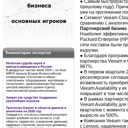
● Самым быстрорастущ
прошлому году). Прич
уже на протяжении по
● Сегмент Veeam Clou
сравнению с аналоги
Партнерский бизнес
Наиболее эффективным
Packard Enterprise (H
сети поставок были 
выручки.
Комментарии экспертов
● Благодаря программе
партнерства Veeam и 
Нелегкая судьба науки и
967%.
импортозамещения в России
В двадцатых числах июня 2026 г. на базе
● В первом квартале 
МФТИ прошла Вторая Всероссийская
реселлерское соглаше
конференция «Печатная и гибкая
электроника: оборудование, материалы и
возможность приобре
технологии», организованная Научным
Veeam Availability у 
центров мирового уровня «Центр
перспективной микроэлектроники».
покрывает в том числе
Запрет как средство поддержки
● В рамках партнерств
крупнейших игроков
Veeam Availability для
Прогнозы Gartner в области данных и
кварталов с момента е
аналитики на 2026 год
выросло на 500%.
Ожидается, что искусственный интеллект
окажет влияние на все аспекты этой
● Компания Veeam так
области: лидерство, управление данными,
кадровые стратегии, рыночную динамику,
с Lenovo, нацеленное