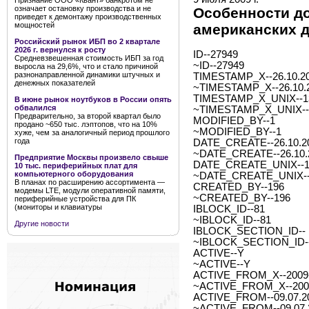
Признание ООО «Квант» банкротом не
означает остановку производства и не
Особенности д
приведет к демонтажу производственных
мощностей
американских 
Российский рынок ИБП во 2 квартале
2026 г. вернулся к росту
ID--27949
Средневзвешенная стоимость ИБП за год
~ID--27949
выросла на 29,6%, что и стало причиной
разнонаправленной динамики штучных и
TIMESTAMP_X--26.10.20
денежных показателей
~TIMESTAMP_X--26.10.2
TIMESTAMP_X_UNIX--1
В июне рынок ноутбуков в России опять
обвалился
~TIMESTAMP_X_UNIX--
Предварительно, за второй квартал было
MODIFIED_BY--1
продано ~650 тыс. лэптопов, что на 10%
~MODIFIED_BY--1
хуже, чем за аналогичный период прошлого
года
DATE_CREATE--26.10.20
~DATE_CREATE--26.10.2
Предприятие Москвы произвело свыше
DATE_CREATE_UNIX--1
10 тыс. периферийных плат для
компьютерного оборудования
~DATE_CREATE_UNIX--
В планах по расширению ассортимента —
CREATED_BY--196
модемы LTE, модули оперативной памяти,
~CREATED_BY--196
периферийные устройства для ПК
(мониторы и клавиатуры
IBLOCK_ID--81
~IBLOCK_ID--81
Другие новости
IBLOCK_SECTION_ID--
~IBLOCK_SECTION_ID-
ACTIVE--Y
~ACTIVE--Y
ACTIVE_FROM_X--2009-0
~ACTIVE_FROM_X--2009-
ACTIVE_FROM--09.07.2
~ACTIVE_FROM--09.07.