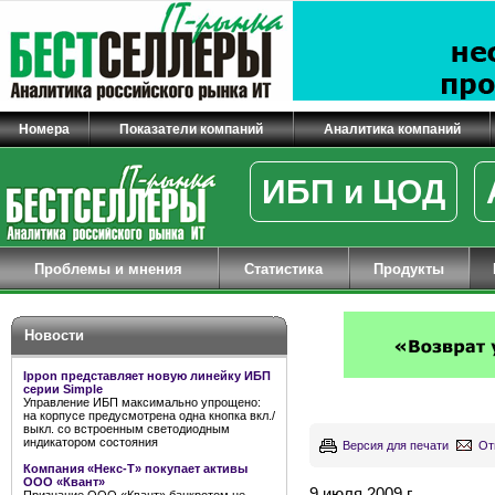
Номера
Показатели компаний
Аналитика компаний
ИБП и ЦОД
Проблемы и мнения
Статистика
Продукты
Новости
Ippon представляет новую линейку ИБП
серии Simple
Управление ИБП максимально упрощено:
на корпусе предусмотрена одна кнопка вкл./
выкл. со встроенным светодиодным
индикатором состояния
Версия для печати
От
Компания «Некс-Т» покупает активы
ООО «Квант»
9 июля 2009 г.