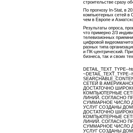
строительстве сразу о
По прогнозу In-Stat, в 
компьютерных сетей в С
чем в Европе и Азиатск
Результаты опроса, пров
что примерно 2/3 индив
телевизионных приемник
цифровой видеомагнито
разных типа организац
и ПК-центрический. При
бизнеса, так и своих те
DETAIL_TEXT_TYPE--ht
~DETAIL_TEXT_TYPE--h
SEARCHABLE_CONTE
СЕТЕЙ В АМЕРИКАНС
ДОСТАТОЧНО ШИРОК
КОМПЬЮТЕРНЫЕ СЕТИ
ЛИНИЙ. СОГЛАСНО ПР
СУММАРНОЕ ЧИСЛО 
УСЛУГ СОЗДАНЫ ДОМА
ДОСТАТОЧНО ШИРОК
КОМПЬЮТЕРНЫЕ СЕТИ
ЛИНИЙ. СОГЛАСНО ПР
СУММАРНОЕ ЧИСЛО 
УСЛУГ СОЗДАНЫ ДОМ