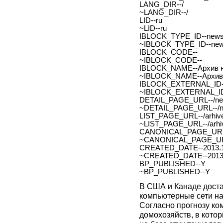
LANG_DIR--/
~LANG_DIR--/
LID--ru
~LID--ru
IBLOCK_TYPE_ID--new
~IBLOCK_TYPE_ID--ne
IBLOCK_CODE--
~IBLOCK_CODE--
IBLOCK_NAME--Архив н
~IBLOCK_NAME--Архив 
IBLOCK_EXTERNAL_ID-
~IBLOCK_EXTERNAL_ID
DETAIL_PAGE_URL--/new
~DETAIL_PAGE_URL--/ne
LIST_PAGE_URL--/arhive
~LIST_PAGE_URL--/arhiv
CANONICAL_PAGE_URL
~CANONICAL_PAGE_UR
CREATED_DATE--2013.1
~CREATED_DATE--2013.
BP_PUBLISHED--Y
~BP_PUBLISHED--Y
В США и Канаде дост
компьютерные сети на
Согласно прогнозу ком
домохозяйств, в кото