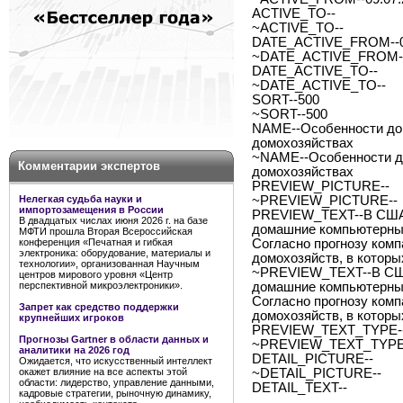
ACTIVE_TO--
~ACTIVE_TO--
DATE_ACTIVE_FROM--0
~DATE_ACTIVE_FROM--
DATE_ACTIVE_TO--
~DATE_ACTIVE_TO--
SORT--500
~SORT--500
NAME--Особенности до
домохозяйствах
~NAME--Особенности д
Комментарии экспертов
домохозяйствах
PREVIEW_PICTURE--
Нелегкая судьба науки и
~PREVIEW_PICTURE--
импортозамещения в России
PREVIEW_TEXT--В США 
В двадцатых числах июня 2026 г. на базе
домашние компьютерные
МФТИ прошла Вторая Всероссийская
конференция «Печатная и гибкая
Согласно прогнозу компа
электроника: оборудование, материалы и
домохозяйств, в котор
технологии», организованная Научным
~PREVIEW_TEXT--В США
центров мирового уровня «Центр
перспективной микроэлектроники».
домашние компьютерные
Согласно прогнозу компа
Запрет как средство поддержки
домохозяйств, в котор
крупнейших игроков
PREVIEW_TEXT_TYPE--
Прогнозы Gartner в области данных и
~PREVIEW_TEXT_TYPE-
аналитики на 2026 год
DETAIL_PICTURE--
Ожидается, что искусственный интеллект
окажет влияние на все аспекты этой
~DETAIL_PICTURE--
области: лидерство, управление данными,
DETAIL_TEXT--
кадровые стратегии, рыночную динамику,