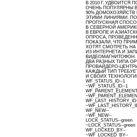
В 2010 Г. УДВОИТСЯ 
ОЧЕНЬ ПОПУЛЯРНЫ В
90% ДОМОХОЗЯЙСТВ 
ЭТИМИ ЛИНИЯМИ. ПО П
ПРОПУСКНАЯ СПОСО
В СЕВЕРНОЙ АМЕРИКЕ
В ЕВРОПЕ И АЗИАТС
ОПРОСА, ПРОВЕДЕННО
ПОКАЗАЛИ, ЧТО ПРИ
ХОТЯТ СМОТРЕТЬ НА
ИЗ ИНТЕРНЕТА И ЗА
ВИДЕОМАГНИТОФОН. 
ДВА РАЗНЫХ ТИПА О
ПРОВАЙДЕРО-ЦЕНТРИ
КАЖДЫЙ ТИП ТРЕБУЕ
И СВОИХ ТЕХНОЛОГИ
WF_STATUS_ID--1
~WF_STATUS_ID--1
WF_PARENT_ELEMENT_
~WF_PARENT_ELEMENT
WF_LAST_HISTORY_ID-
~WF_LAST_HISTORY_ID
WF_NEW--
~WF_NEW--
LOCK_STATUS--green
~LOCK_STATUS--green
WF_LOCKED_BY--
~WF_LOCKED_BY--