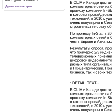
необходимость контекста ...
В США и Канаде достат
компьютерные сети на 
Другие комментарии
прогнозу компании In-St
в которых провайдерами
технологий, в 2010 г. у
очень популярны в Сев
строительстве сразу о
По прогнозу In-Stat, в 
компьютерных сетей в С
чем в Европе и Азиатск
Результаты опроса, пров
что примерно 2/3 индив
телевизионных приемник
цифровой видеомагнито
разных типа организац
и ПК-центрический. При
бизнеса, так и своих те
~DETAIL_TEXT--
В США и Канаде достат
компьютерные сети на 
прогнозу компании In-St
в которых провайдерами
технологий, в 2010 г. у
очень популярны в Сев