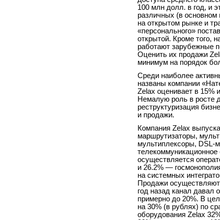
100 млн долл. в год, и э
различных (в основном 
на открытом рынке и т
«персонального» поста
открытой. Кроме того, 
работают зарубежные по
Оценить их продажи Zela
минимум на порядок бо
Среди наиболее активны
названы компании «Нат
Zelax оценивает в 15% и
Немалую роль в росте д
реструктуризация бизн
и продажи.
Компания Zelax выпуск
маршрутизаторы, мульт
мультиплексоры, DSL-
телекоммуникационное 
осуществляется операт
и 26.2% — госмонополи
на системных интеграто
Продажи осуществляются
год назад канал давал 
примерно до 20%. В цел
на 30% (в рублях) по с
оборудования Zelax 32