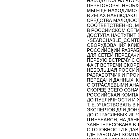
НАХОДЯТСЯ НА ВТОР
ПЕРЕГОВОРЫ. НЕОБХ
МЫ ЕЩЕ НАХОДИМСЯ 
В ZELAX НАБЛЮДАЮТ
СРЕДСТВА МАЛОДОС
СООТВЕТСТВЕННО, 
В РОССИЙСКОМ СЕГ
ДОСТУПА НАСТУПИТ Е
~SEARCHABLE_CONTE
ОБОРУДОВАНИЯ КЛИЕ
РОССИЙСКИЙ РАЗРА
ДЛЯ СЕТЕЙ ПЕРЕДАЧ
ПЕРВУЮ ВСТРЕЧУ С 
ФАКТ ВСТРЕЧИ СКОРЕ
НЕБОЛЬШАЯ РОССИЙС
РАЗРАБОТЧИК И ПРО
ПЕРЕДАЧИ ДАННЫХ, 
С ОТРАСЛЕВЫМИ АНА
СКОРЕЕ ВСЕГО ОЗНА
РОССИЙСКАЯ КОМПА
ДО ПУБЛИЧНОСТИ И Х
Т. Е. УЧАСТВОВАТЬ 
ЭКСПЕРТОВ ДЛЯ ДОН
ДО ОТРАСЛЕВЫХ ИГР
ITRESEARCH, НА ДА
ЗАИНТЕРЕСОВАНА В 
О ГОТОВНОСТИ К ДА
ГДЕ РАБОТАЕТ КОМП