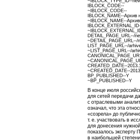
~IBLOCK_TYPE_ID--ne
IBLOCK_CODE--
~IBLOCK_CODE--
IBLOCK_NAME--Архив н
~IBLOCK_NAME--Архив 
IBLOCK_EXTERNAL_ID-
~IBLOCK_EXTERNAL_ID
DETAIL_PAGE_URL--/new
~DETAIL_PAGE_URL--/ne
LIST_PAGE_URL--/arhive
~LIST_PAGE_URL--/arhiv
CANONICAL_PAGE_URL
~CANONICAL_PAGE_UR
CREATED_DATE--2013.1
~CREATED_DATE--2013.
BP_PUBLISHED--Y
~BP_PUBLISHED--Y
В конце июля российс
для сетей передачи д
с отраслевыми аналит
означал, что эта отн
«созрела» до публично
т. е. участвовать в и
для донесения нужной 
показалось эксперту I
в наибольшей степени