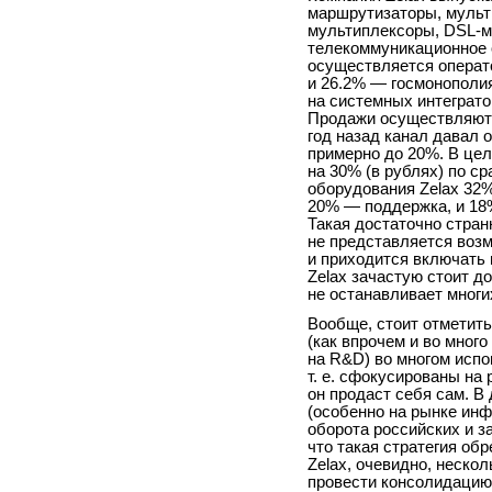
маршрутизаторы, мульт
мультиплексоры, DSL-
телекоммуникационное 
осуществляется операт
и 26.2% — госмонополи
на системных интеграто
Продажи осуществляются
год назад канал давал 
примерно до 20%. В цел
на 30% (в рублях) по с
оборудования Zelax 32
20% — поддержка, и 18
Такая достаточно стран
не представляется воз
и приходится включать 
Zelax зачастую стоит д
не останавливает многи
Вообще, стоит отметить
(как впрочем и во много
на R&D) во многом испо
т. е. сфокусированы на 
он продаст себя сам. В
(особенно на рынке инф
оборота российских и з
что такая стратегия об
Zelax, очевидно, неско
провести консолидацию 