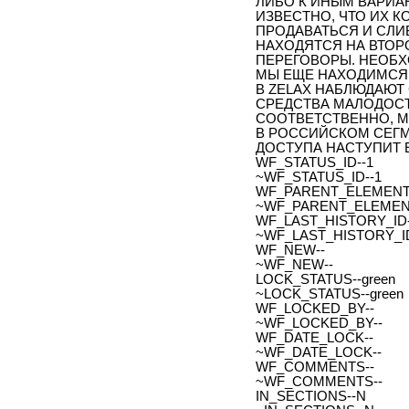
ЛИБО К ИНЫМ ВАРИАН
ИЗВЕСТНО, ЧТО ИХ 
ПРОДАВАТЬСЯ И СЛИ
НАХОДЯТСЯ НА ВТОР
ПЕРЕГОВОРЫ. НЕОБХ
МЫ ЕЩЕ НАХОДИМСЯ 
В ZELAX НАБЛЮДАЮТ
СРЕДСТВА МАЛОДОС
СООТВЕТСТВЕННО, 
В РОССИЙСКОМ СЕГ
ДОСТУПА НАСТУПИТ Е
WF_STATUS_ID--1
~WF_STATUS_ID--1
WF_PARENT_ELEMENT_
~WF_PARENT_ELEMENT
WF_LAST_HISTORY_ID-
~WF_LAST_HISTORY_ID
WF_NEW--
~WF_NEW--
LOCK_STATUS--green
~LOCK_STATUS--green
WF_LOCKED_BY--
~WF_LOCKED_BY--
WF_DATE_LOCK--
~WF_DATE_LOCK--
WF_COMMENTS--
~WF_COMMENTS--
IN_SECTIONS--N