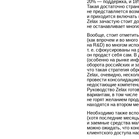
20% — поддержка, и 18
Такая достаточно стран
не представляется воз
и приходится включать 
Zelax зачастую стоит д
не останавливает многи
Вообще, стоит отметить
(как впрочем и во много
на R&D) во многом испо
т. е. сфокусированы на 
он продаст себя сам. В
(особенно на рынке инф
оборота российских и з
что такая стратегия об
Zelax, очевидно, неско
провести консолидацию 
недостающие компетенц
Руководство Zelax готов
вариантам, в том числе 
не горят желанием прод
находятся на втором ме
Необходимо также вспо
(хотя последние месяц
и заемные средства ма
можно ожидать, что кон
клиентского доступа на