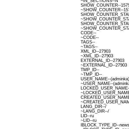
~IN_SECTIONS--N
SHOW_COUNTER--157
~SHOW_COUNTER--15
SHOW_COUNTER_START--
~SHOW_COUNTER_START-
SHOW_COUNTER_START_
~SHOW_COUNTER_START
CODE--
~CODE--
TAGS--
~TAGS--
XML_ID--27903
~XML_ID--27903
EXTERNAL_ID--27903
~EXTERNAL_ID--27903
TMP_ID--
~TMP_ID--
USER_NAME--(adminka)
~USER_NAME--(adminka
LOCKED_USER_NAME-
~LOCKED_USER_NAME
CREATED_USER_NAME
~CREATED_USER_NAM
LANG_DIR--/
~LANG_DIR--/
LID--ru
~LID--ru
IBLOCK_TYPE_ID--new