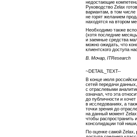
недостающие компетенц
Руководство Zelax готов
вариантам, в том числе 
не горят желанием прод
находятся на втором ме
Необходимо также вспо
(хотя последние месяц
и заемные средства ма
можно ожидать, что кон
клиентского доступа на
В. Мочар, ITResearch
~DETAIL_TEXT--
В конце июля российски
сетей передачи данных,
с отраслевыми аналитик
означал, что эта относ
до публичности и хочет 
в исследованиях, а так
точки зрения до отрасл
на данный момент Zelax
чтобы распространить 
консолидации той ниши,
По оценке самой Zelax,
доступа среднего класс