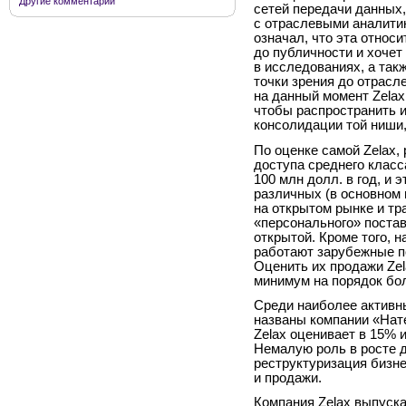
Другие комментарии
сетей передачи данных,
с отраслевыми аналитик
означал, что эта относ
до публичности и хочет 
в исследованиях, а так
точки зрения до отрасл
на данный момент Zelax
чтобы распространить 
консолидации той ниши,
По оценке самой Zelax,
доступа среднего класс
100 млн долл. в год, и э
различных (в основном 
на открытом рынке и т
«персонального» поста
открытой. Кроме того, 
работают зарубежные по
Оценить их продажи Zela
минимум на порядок бо
Среди наиболее активны
названы компании «Нат
Zelax оценивает в 15% и
Немалую роль в росте д
реструктуризация бизн
и продажи.
Компания Zelax выпуск