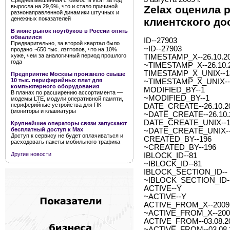
Средневзвешенная стоимость ИБП за год
выросла на 29,6%, что и стало причиной
Zelax оценила
разнонаправленной динамики штучных и
денежных показателей
клиентского до
В июне рынок ноутбуков в России опять
обвалился
ID--27903
Предварительно, за второй квартал было
~ID--27903
продано ~650 тыс. лэптопов, что на 10%
хуже, чем за аналогичный период прошлого
TIMESTAMP_X--26.10.20
года
~TIMESTAMP_X--26.10.2
TIMESTAMP_X_UNIX--1
Предприятие Москвы произвело свыше
10 тыс. периферийных плат для
~TIMESTAMP_X_UNIX--
компьютерного оборудования
MODIFIED_BY--1
В планах по расширению ассортимента —
~MODIFIED_BY--1
модемы LTE, модули оперативной памяти,
периферийные устройства для ПК
DATE_CREATE--26.10.20
(мониторы и клавиатуры
~DATE_CREATE--26.10.2
DATE_CREATE_UNIX--1
Крупнейшие операторы связи запускают
бесплатный доступ к Мах
~DATE_CREATE_UNIX--
Доступ к сервису не будет оплачиваться и
CREATED_BY--196
расходовать пакеты мобильного трафика
~CREATED_BY--196
Другие новости
IBLOCK_ID--81
~IBLOCK_ID--81
IBLOCK_SECTION_ID--
~IBLOCK_SECTION_ID-
ACTIVE--Y
~ACTIVE--Y
ACTIVE_FROM_X--2009-0
~ACTIVE_FROM_X--2009-
ACTIVE_FROM--03.08.2
~ACTIVE_FROM--03.08.