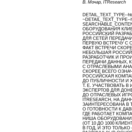
В. Мочар, ITResearch
DETAIL_TEXT_TYPE--ht
~DETAIL_TEXT_TYPE--h
SEARCHABLE_CONTEN
ОБОРУДОВАНИЯ КЛИЕ
РОССИЙСКИЙ РАЗРА
ДЛЯ СЕТЕЙ ПЕРЕДАЧ
ПЕРВУЮ ВСТРЕЧУ С 
ФАКТ ВСТРЕЧИ СКОРЕ
НЕБОЛЬШАЯ РОССИЙС
РАЗРАБОТЧИК И ПРО
ПЕРЕДАЧИ ДАННЫХ, 
С ОТРАСЛЕВЫМИ АНА
СКОРЕЕ ВСЕГО ОЗНА
РОССИЙСКАЯ КОМПА
ДО ПУБЛИЧНОСТИ И Х
Т. Е. УЧАСТВОВАТЬ 
ЭКСПЕРТОВ ДЛЯ ДОН
ДО ОТРАСЛЕВЫХ ИГР
ITRESEARCH, НА ДА
ЗАИНТЕРЕСОВАНА В 
О ГОТОВНОСТИ К ДА
ГДЕ РАБОТАЕТ КОМП
НИША ОБОРУДОВАНИЯ
(ОТ 10 ДО 1000 КЛИ
В ГОД, И ЭТО ТОЛЬКО