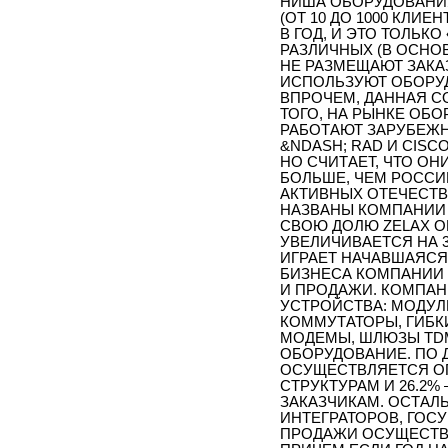
НИША ОБОРУДОВАНИЯ
(ОТ 10 ДО 1000 КЛИ
В ГОД, И ЭТО ТОЛЬКО
РАЗЛИЧНЫХ (В ОСНО
НЕ РАЗМЕЩАЮТ ЗАКА
ИСПОЛЬЗУЮТ ОБОРУ
ВПРОЧЕМ, ДАННАЯ 
ТОГО, НА РЫНКЕ ОБ
РАБОТАЮТ ЗАРУБЕЖН
&NDASH; RAD И CISC
НО СЧИТАЕТ, ЧТО О
БОЛЬШЕ, ЧЕМ РОССИ
АКТИВНЫХ ОТЕЧЕСТВ
НАЗВАНЫ КОМПАНИИ «
СВОЮ ДОЛЮ ZELAX ОЦ
УВЕЛИЧИВАЕТСЯ НА 3
ИГРАЕТ НАЧАВШАЯСЯ
БИЗНЕСА КОМПАНИИ 
И ПРОДАЖИ. КОМПАН
УСТРОЙСТВА: МОДУ
КОММУТАТОРЫ, ГИБК
МОДЕМЫ, ШЛЮЗЫ TD
ОБОРУДОВАНИЕ. ПО 
ОСУЩЕСТВЛЯЕТСЯ ОП
СТРУКТУРАМ И 26.2
ЗАКАЗЧИКАМ. ОСТАЛ
ИНТЕГРАТОРОВ, ГОС
ПРОДАЖИ ОСУЩЕСТВЛ