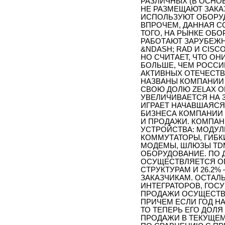
РАЗЛИЧНЫХ (В ОСНО
НЕ РАЗМЕЩАЮТ ЗАКА
ИСПОЛЬЗУЮТ ОБОРУ
ВПРОЧЕМ, ДАННАЯ 
ТОГО, НА РЫНКЕ ОБ
РАБОТАЮТ ЗАРУБЕЖН
&NDASH; RAD И CISC
НО СЧИТАЕТ, ЧТО О
БОЛЬШЕ, ЧЕМ РОССИ
АКТИВНЫХ ОТЕЧЕСТВ
НАЗВАНЫ КОМПАНИИ «
СВОЮ ДОЛЮ ZELAX ОЦ
УВЕЛИЧИВАЕТСЯ НА 3
ИГРАЕТ НАЧАВШАЯСЯ
БИЗНЕСА КОМПАНИИ 
И ПРОДАЖИ. КОМПАН
УСТРОЙСТВА: МОДУ
КОММУТАТОРЫ, ГИБК
МОДЕМЫ, ШЛЮЗЫ TD
ОБОРУДОВАНИЕ. ПО 
ОСУЩЕСТВЛЯЕТСЯ ОП
СТРУКТУРАМ И 26.2
ЗАКАЗЧИКАМ. ОСТАЛ
ИНТЕГРАТОРОВ, ГОС
ПРОДАЖИ ОСУЩЕСТВЛ
ПРИЧЕМ ЕСЛИ ГОД НА
ТО ТЕПЕРЬ ЕГО ДОЛЯ
ПРОДАЖИ В ТЕКУЩЕМ 