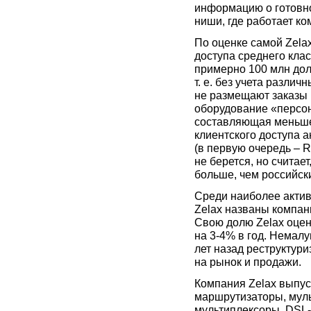
информацию о готовно
ниши, где работает ко
По оценке самой Zela
доступа среднего клас
примерно 100 млн долл
т. е. без учета разли
не размещают заказы 
оборудование «персон
составляющая меньше 
клиентского доступа 
(в первую очередь – R
не берется, но считае
больше, чем российск
Среди наиболее актив
Zelax названы компан
Свою долю Zelax оцени
на 3-4% в год. Немалу
лет назад реструктур
на рынок и продажи.
Компания Zelax выпус
маршрутизаторы, муль
мультиплексоры, DSL