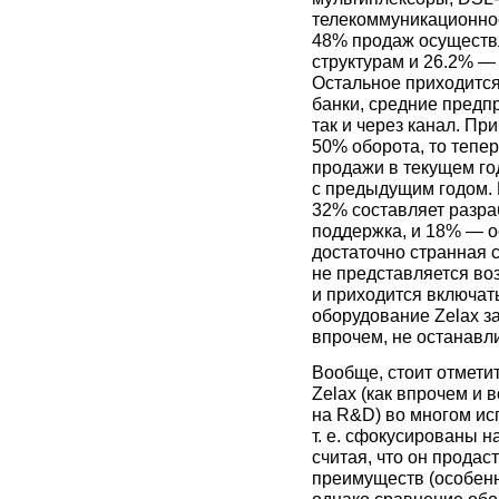
телекоммуникационно
48% продаж осуществ
структурам и 26.2% —
Остальное приходится
банки, средние предп
так и через канал. Пр
50% оборота, то тепе
продажи в текущем го
с предыдущим годом. 
32% составляет разр
поддержка, и 18% — о
достаточно странная с
не представляется во
и приходится включать
оборудование Zelax з
впрочем, не останавли
Вообще, стоит отмети
Zelax (как впрочем и 
на R&D) во многом исп
т. е. сфокусированы н
считая, что он продас
преимуществ (особенн
однако сравнение обо