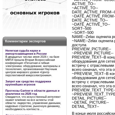
ACTIVE_TO--
~ACTIVE_TO--
DATE_ACTIVE_FROM--0
~DATE_ACTIVE_FROM--
DATE_ACTIVE_TO--
~DATE_ACTIVE_TO--
SORT--500
~SORT--500
NAME--Zelax оценила р
~NAME--Zelax оценила 
Комментарии экспертов
доступа
PREVIEW_PICTURE--
Нелегкая судьба науки и
~PREVIEW_PICTURE--
импортозамещения в России
В двадцатых числах июня 2026 г. на базе
PREVIEW_TEXT--В конце
МФТИ прошла Вторая Всероссийская
оборудования для сетей
конференция «Печатная и гибкая
встречу с отраслевыми 
электроника: оборудование, материалы и
технологии», организованная Научным
всего означал, что эта
центров мирового уровня «Центр
~PREVIEW_TEXT--В конц
перспективной микроэлектроники».
оборудования для сетей
Запрет как средство поддержки
встречу с отраслевыми 
крупнейших игроков
всего означал, что эта
PREVIEW_TEXT_TYPE--
Прогнозы Gartner в области данных и
аналитики на 2026 год
~PREVIEW_TEXT_TYPE-
Ожидается, что искусственный интеллект
DETAIL_PICTURE--
окажет влияние на все аспекты этой
~DETAIL_PICTURE--
области: лидерство, управление данными,
кадровые стратегии, рыночную динамику,
DETAIL_TEXT--
необходимость контекста ...
В конце июля российски