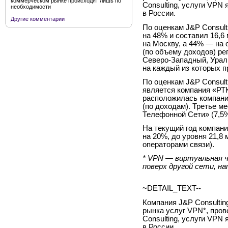
коммерческом рынке происходят лишь по
Consulting, услуги VPN
необходимости
в России.
Другие комментарии
По оценкам J&P Consult
на 48% и составил 16,6
на Москву, а 44% — на
(по объему доходов) р
Северо-Западный, Урал
на каждый из которых п
По оценкам J&P Consult
является компания «РТ
расположилась компан
(по доходам). Третье м
Телефонной Сети» (7,5%
На текущий год компани
на 20%, до уровня 21,8
операторами связи).
* VPN — виртуальная ч
поверх другой сети, н
~DETAIL_TEXT--
Компания J&P Consultin
рынка услуг VPN*, пров
Consulting, услуги VPN
в России.