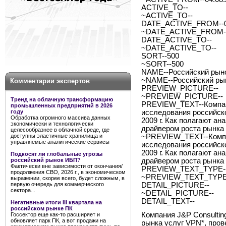
ACTIVE_TO--
~ACTIVE_TO--
DATE_ACTIVE_FROM--0
~DATE_ACTIVE_FROM--
DATE_ACTIVE_TO--
~DATE_ACTIVE_TO--
SORT--500
~SORT--500
NAME--Российский рыно
~NAME--Российский рын
Комментарии экспертов
PREVIEW_PICTURE--
~PREVIEW_PICTURE--
Тренд на облачную трансформацию
PREVIEW_TEXT--Компани
промышленных предприятий в 2026
году
исследования российско
Обработка огромного массива данных
2009 г. Как полагают ан
экономически и технологически
драйвером роста рынка
целесообразнее в облачной среде, где
доступны эластичные хранилища и
~PREVIEW_TEXT--Компан
управляемые аналитические сервисы
исследования российско
2009 г. Как полагают ан
Подкосят ли глобальные угрозы
российский рынок ИБП?
драйвером роста рынка
Фактически вне зависимости от окончания/
PREVIEW_TEXT_TYPE--
продолжения СВО, 2026 г., в экономическом
~PREVIEW_TEXT_TYPE-
выражении, скорее всего, будет сложным, в
первую очередь для коммерческого
DETAIL_PICTURE--
сектора...
~DETAIL_PICTURE--
DETAIL_TEXT--
Негативные итоги III квартала на
российском рынке ПК
Компания J&P Consultin
Госсектор еще как-то расширяет и
обновляет парк ПК, а вот продажи на
рынка услуг VPN*, пров