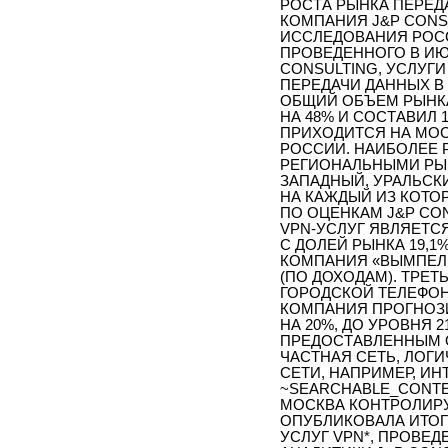
РОСТА РЫНКА ПЕРЕДА
КОМПАНИЯ J&P CONS
ИССЛЕДОВАНИЯ РОСС
ПРОВЕДЕННОГО В ИЮЛ
CONSULTING, УСЛУГ
ПЕРЕДАЧИ ДАННЫХ В 
ОБЩИЙ ОБЪЕМ РЫНКА 
НА 48% И СОСТАВИЛ 1
ПРИХОДИТСЯ НА МОС
РОССИИ. НАИБОЛЕЕ 
РЕГИОНАЛЬНЫМИ РЫН
ЗАПАДНЫЙ, УРАЛЬСК
НА КАЖДЫЙ ИЗ КОТОР
ПО ОЦЕНКАМ J&P CO
VPN-УСЛУГ ЯВЛЯЕТС
С ДОЛЕЙ РЫНКА 19,
КОМПАНИЯ «ВЫМПЕЛ
(ПО ДОХОДАМ). ТРЕ
ГОРОДСКОЙ ТЕЛЕФОНН
КОМПАНИЯ ПРОГНОЗИ
НА 20%, ДО УРОВНЯ 2
ПРЕДОСТАВЛЕННЫМ О
ЧАСТНАЯ СЕТЬ, ЛОГ
СЕТИ, НАПРИМЕР, ИН
~SEARCHABLE_CONTE
МОСКВА КОНТРОЛИРУ
ОПУБЛИКОВАЛА ИТО
УСЛУГ VPN*, ПРОВЕДЕ