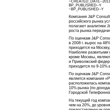
~CREATED_DATE--2013.
BP_PUBLISHED--Y
~BP_PUBLISHED--Y
Компания J&P Consult
российского рынка усл
полагают аналитики J
роста рынка передачи
По оценкам J&P Consu
в 2008 г. вырос на 48
приходится на Москву
Наиболее развитыми 
кроме Москвы, являю
и Приволжский федера
приходится по 9-10% 
По оценкам J&P Consu
является компания «Р
расположилась компа
10% рынка (по дохода
Городской Телефонной
На текущий год компа
чем на 20%, до уровня
предоставленным опе