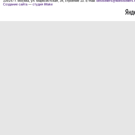
109147 г. Москва, ул. Марксистская, 34, строение 10. E-mail:
bestsellers@itbestsellers.
Создание сайта
—
студия iMake