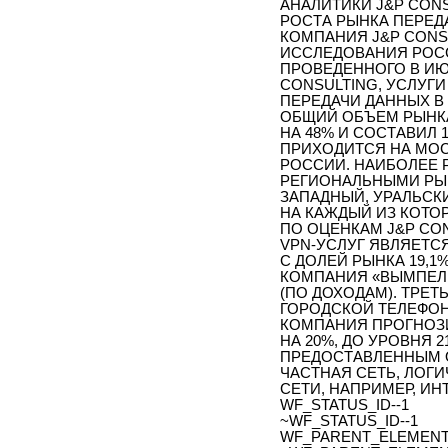
АНАЛИТИКИ J&P CON
РОСТА РЫНКА ПЕРЕДА
КОМПАНИЯ J&P CONS
ИССЛЕДОВАНИЯ РОСС
ПРОВЕДЕННОГО В ИЮЛ
CONSULTING, УСЛУГ
ПЕРЕДАЧИ ДАННЫХ В 
ОБЩИЙ ОБЪЕМ РЫНКА 
НА 48% И СОСТАВИЛ 1
ПРИХОДИТСЯ НА МОС
РОССИИ. НАИБОЛЕЕ 
РЕГИОНАЛЬНЫМИ РЫН
ЗАПАДНЫЙ, УРАЛЬСК
НА КАЖДЫЙ ИЗ КОТОР
ПО ОЦЕНКАМ J&P CO
VPN-УСЛУГ ЯВЛЯЕТС
С ДОЛЕЙ РЫНКА 19,
КОМПАНИЯ «ВЫМПЕЛ
(ПО ДОХОДАМ). ТРЕ
ГОРОДСКОЙ ТЕЛЕФОНН
КОМПАНИЯ ПРОГНОЗИ
НА 20%, ДО УРОВНЯ 2
ПРЕДОСТАВЛЕННЫМ О
ЧАСТНАЯ СЕТЬ, ЛОГ
СЕТИ, НАПРИМЕР, ИН
WF_STATUS_ID--1
~WF_STATUS_ID--1
WF_PARENT_ELEMENT_