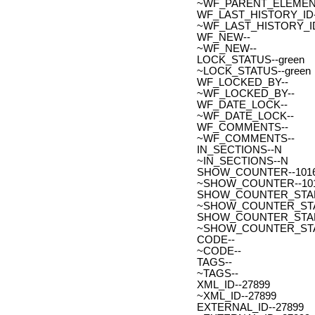
~WF_PARENT_ELEMENT
WF_LAST_HISTORY_ID-
~WF_LAST_HISTORY_ID
WF_NEW--
~WF_NEW--
LOCK_STATUS--green
~LOCK_STATUS--green
WF_LOCKED_BY--
~WF_LOCKED_BY--
WF_DATE_LOCK--
~WF_DATE_LOCK--
WF_COMMENTS--
~WF_COMMENTS--
IN_SECTIONS--N
~IN_SECTIONS--N
SHOW_COUNTER--101
~SHOW_COUNTER--10
SHOW_COUNTER_START--
~SHOW_COUNTER_START-
SHOW_COUNTER_START_
~SHOW_COUNTER_START
CODE--
~CODE--
TAGS--
~TAGS--
XML_ID--27899
~XML_ID--27899
EXTERNAL_ID--27899