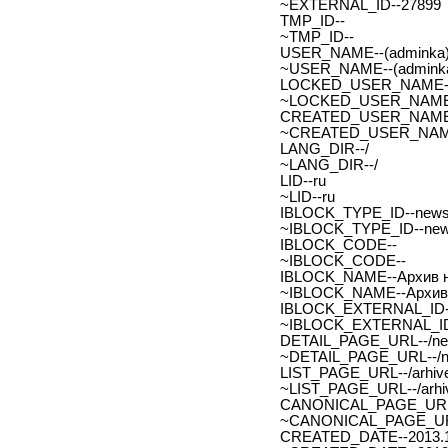
~EXTERNAL_ID--27899
TMP_ID--
~TMP_ID--
USER_NAME--(adminka)
~USER_NAME--(adminka
LOCKED_USER_NAME-
~LOCKED_USER_NAME
CREATED_USER_NAME
~CREATED_USER_NAM
LANG_DIR--/
~LANG_DIR--/
LID--ru
~LID--ru
IBLOCK_TYPE_ID--new
~IBLOCK_TYPE_ID--ne
IBLOCK_CODE--
~IBLOCK_CODE--
IBLOCK_NAME--Архив н
~IBLOCK_NAME--Архив 
IBLOCK_EXTERNAL_ID-
~IBLOCK_EXTERNAL_ID
DETAIL_PAGE_URL--/new
~DETAIL_PAGE_URL--/ne
LIST_PAGE_URL--/arhive
~LIST_PAGE_URL--/arhiv
CANONICAL_PAGE_URL
~CANONICAL_PAGE_UR
CREATED_DATE--2013.1