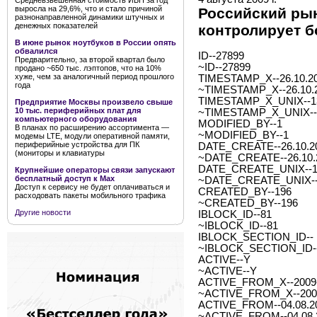
Средневзвешенная стоимость ИБП за год
выросла на 29,6%, что и стало причиной
Российский рын
разнонаправленной динамики штучных и
денежных показателей
контролирует б
В июне рынок ноутбуков в России опять
обвалился
ID--27899
Предварительно, за второй квартал было
~ID--27899
продано ~650 тыс. лэптопов, что на 10%
хуже, чем за аналогичный период прошлого
TIMESTAMP_X--26.10.20
года
~TIMESTAMP_X--26.10.2
TIMESTAMP_X_UNIX--1
Предприятие Москвы произвело свыше
10 тыс. периферийных плат для
~TIMESTAMP_X_UNIX--
компьютерного оборудования
MODIFIED_BY--1
В планах по расширению ассортимента —
~MODIFIED_BY--1
модемы LTE, модули оперативной памяти,
периферийные устройства для ПК
DATE_CREATE--26.10.20
(мониторы и клавиатуры
~DATE_CREATE--26.10.2
DATE_CREATE_UNIX--1
Крупнейшие операторы связи запускают
бесплатный доступ к Мах
~DATE_CREATE_UNIX--
Доступ к сервису не будет оплачиваться и
CREATED_BY--196
расходовать пакеты мобильного трафика
~CREATED_BY--196
Другие новости
IBLOCK_ID--81
~IBLOCK_ID--81
IBLOCK_SECTION_ID--
~IBLOCK_SECTION_ID-
ACTIVE--Y
~ACTIVE--Y
ACTIVE_FROM_X--2009-0
~ACTIVE_FROM_X--2009-
ACTIVE_FROM--04.08.2
~ACTIVE_FROM--04.08.