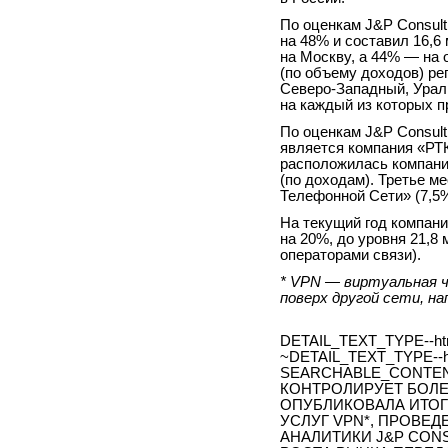
По оценкам J&P Consult
на 48% и составил 16,6
на Москву, а 44% — на
(по объему доходов) р
Северо-Западный, Урал
на каждый из которых п
По оценкам J&P Consult
является компания «РТ
расположилась компан
(по доходам). Третье м
Телефонной Сети» (7,5%
На текущий год компани
на 20%, до уровня 21,8
операторами связи).
* VPN — виртуальная ч
поверх другой сети, н
DETAIL_TEXT_TYPE--ht
~DETAIL_TEXT_TYPE--h
SEARCHABLE_CONTEN
КОНТРОЛИРУЕТ БОЛЕ
ОПУБЛИКОВАЛА ИТО
УСЛУГ VPN*, ПРОВЕДЕ
АНАЛИТИКИ J&P CON