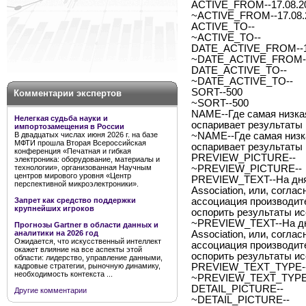
ACTIVE_FROM--17.08.2
~ACTIVE_FROM--17.08.
ACTIVE_TO--
~ACTIVE_TO--
DATE_ACTIVE_FROM--1
~DATE_ACTIVE_FROM--
DATE_ACTIVE_TO--
~DATE_ACTIVE_TO--
SORT--500
Комментарии экспертов
~SORT--500
NAME--Где самая низка
Нелегкая судьба науки и
оспаривает результат
импортозамещения в России
В двадцатых числах июня 2026 г. на базе
~NAME--Где самая низк
МФТИ прошла Вторая Всероссийская
оспаривает результат
конференция «Печатная и гибкая
PREVIEW_PICTURE--
электроника: оборудование, материалы и
технологии», организованная Научным
~PREVIEW_PICTURE--
центров мирового уровня «Центр
PREVIEW_TEXT--На днях 
перспективной микроэлектроники».
Association, или, согл
Запрет как средство поддержки
ассоциация производит
крупнейших игроков
оспорить результаты и
~PREVIEW_TEXT--На днях
Прогнозы Gartner в области данных и
аналитики на 2026 год
Association, или, согл
Ожидается, что искусственный интеллект
ассоциация производит
окажет влияние на все аспекты этой
оспорить результаты и
области: лидерство, управление данными,
кадровые стратегии, рыночную динамику,
PREVIEW_TEXT_TYPE--
необходимость контекста ...
~PREVIEW_TEXT_TYPE-
DETAIL_PICTURE--
Другие комментарии
~DETAIL_PICTURE--