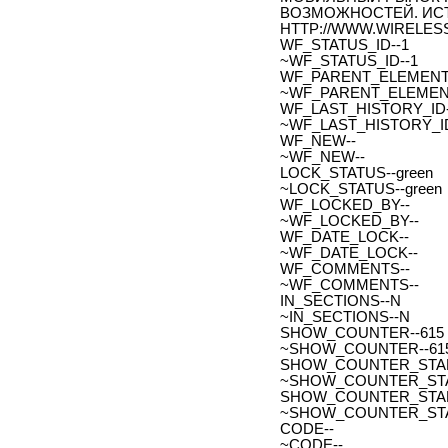
ВОЗМОЖНОСТЕЙ. ИСТ
HTTP://WWW.WIRELES
WF_STATUS_ID--1
~WF_STATUS_ID--1
WF_PARENT_ELEMENT_
~WF_PARENT_ELEMENT
WF_LAST_HISTORY_ID-
~WF_LAST_HISTORY_ID
WF_NEW--
~WF_NEW--
LOCK_STATUS--green
~LOCK_STATUS--green
WF_LOCKED_BY--
~WF_LOCKED_BY--
WF_DATE_LOCK--
~WF_DATE_LOCK--
WF_COMMENTS--
~WF_COMMENTS--
IN_SECTIONS--N
~IN_SECTIONS--N
SHOW_COUNTER--615
~SHOW_COUNTER--61
SHOW_COUNTER_START--
~SHOW_COUNTER_START-
SHOW_COUNTER_START_
~SHOW_COUNTER_START
CODE--
~CODE--