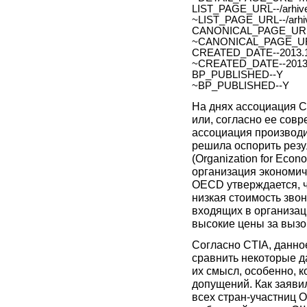
LIST_PAGE_URL--/arhive
~LIST_PAGE_URL--/arhiv
CANONICAL_PAGE_URL
~CANONICAL_PAGE_UR
CREATED_DATE--2013.1
~CREATED_DATE--2013.
BP_PUBLISHED--Y
~BP_PUBLISHED--Y
На днях ассоциация CTI
или, согласно ее сов
ассоциация производи
решила оспорить рез
(Organization for Econ
организация экономиче
OECD утверждается, 
низкая стоимость зво
входящих в организаци
высокие цены за вызо
Согласно CTIA, данно
сравнить некоторые д
их смысл, особенно, 
допущений. Как заяви
всех стран-участниц 