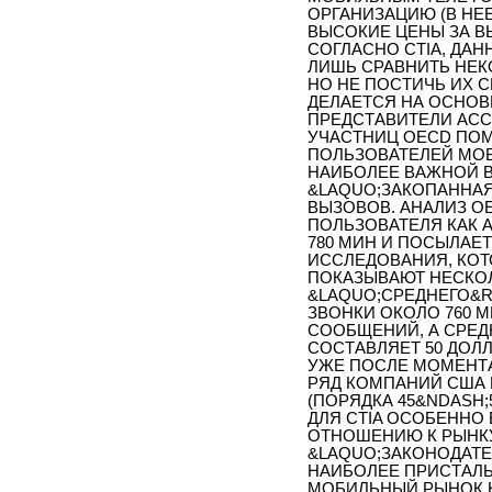
ОРГАНИЗАЦИЮ (В НЕЕ
ВЫСОКИЕ ЦЕНЫ ЗА ВЫ
СОГЛАСНО CTIA, ДА
ЛИШЬ СРАВНИТЬ НЕК
НО НЕ ПОСТИЧЬ ИХ 
ДЕЛАЕТСЯ НА ОСНОВ
ПРЕДСТАВИТЕЛИ АСС
УЧАСТНИЦ OECD ПОМ
ПОЛЬЗОВАТЕЛЕЙ МОБ
НАИБОЛЕЕ ВАЖНОЙ В
&LAQUO;ЗАКОПАННАЯ
ВЫЗОВОВ. АНАЛИЗ O
ПОЛЬЗОВАТЕЛЯ КАК А
780 МИН И ПОСЫЛАЕТ
ИССЛЕДОВАНИЯ, КОТ
ПОКАЗЫВАЮТ НЕСКОЛ
&LAQUO;СРЕДНЕГО&R
ЗВОНКИ ОКОЛО 760 М
СООБЩЕНИЙ, А СРЕД
СОСТАВЛЯЕТ 50 ДОЛЛ
УЖЕ ПОСЛЕ МОМЕНТ
РЯД КОМПАНИЙ США
(ПОРЯДКА 45&NDASH;5
ДЛЯ CTIA ОСОБЕННО
ОТНОШЕНИЮ К РЫНКУ
&LAQUO;ЗАКОНОДАТЕ
НАИБОЛЕЕ ПРИСТАЛ
МОБИЛЬНЫЙ РЫНОК 