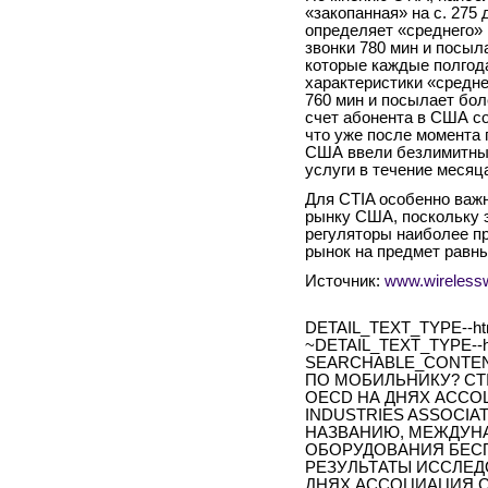
«закопанная» на с. 27
определяет «среднего» 
звонки 780 мин и посы
которые каждые полгода
характеристики «средне
760 мин и посылает бол
счет абонента в США со
что уже после момента
США ввели безлимитные
услуги в течение месяца
Для CTIA особенно важ
рынку США, поскольку 
регуляторы наиболее п
рынок на предмет равн
Источник:
www.wireless
DETAIL_TEXT_TYPE--ht
~DETAIL_TEXT_TYPE--h
SEARCHABLE_CONTEN
ПО МОБИЛЬНИКУ? CT
OECD НА ДНЯХ АССОЦ
INDUSTRIES ASSOCIA
НАЗВАНИЮ, МЕЖДУН
ОБОРУДОВАНИЯ БЕС
РЕЗУЛЬТАТЫ ИССЛЕД
ДНЯХ АССОЦИАЦИЯ CT