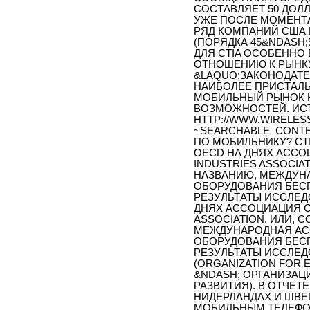
СОСТАВЛЯЕТ 50 ДОЛЛ
УЖЕ ПОСЛЕ МОМЕНТ
РЯД КОМПАНИЙ США
(ПОРЯДКА 45&NDASH;5
ДЛЯ CTIA ОСОБЕННО
ОТНОШЕНИЮ К РЫНКУ
&LAQUO;ЗАКОНОДАТЕ
НАИБОЛЕЕ ПРИСТАЛ
МОБИЛЬНЫЙ РЫНОК 
ВОЗМОЖНОСТЕЙ. ИСТ
HTTP://WWW.WIRELES
~SEARCHABLE_CONTE
ПО МОБИЛЬНИКУ? CT
OECD НА ДНЯХ АССОЦ
INDUSTRIES ASSOCIA
НАЗВАНИЮ, МЕЖДУН
ОБОРУДОВАНИЯ БЕС
РЕЗУЛЬТАТЫ ИССЛЕД
ДНЯХ АССОЦИАЦИЯ CT
ASSOCIATION, ИЛИ,
МЕЖДУНАРОДНАЯ АС
ОБОРУДОВАНИЯ БЕС
РЕЗУЛЬТАТЫ ИССЛЕД
(ORGANIZATION FOR
&NDASH; ОРГАНИЗАЦ
РАЗВИТИЯ). В ОТЧЕТ
НИДЕРЛАНДАХ И ШВЕ
МОБИЛЬНЫМ ТЕЛЕФОН