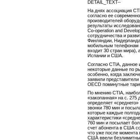
DETAIL_TEXT--
На днях ассоциация CTIA 
согласно ее современн
производителей оборуд
результаты исследовани
Co-operation and Devel
сотрудничества и разви
Финляндии, Нидерланда
мобильным телефонам с
входит 30 стран мира), 
Испании и США.
Согласно CTIA, данное
некоторые данные по ры
особенно, когда заключ
заявили представители 
OECD поминутные тариф
По мнению CTIA, наибо
«закопанная» на с. 27
определяет «среднего» 
звонки 780 мин и посы
которые каждые полгода
характеристики «средне
760 мин и посылает бол
счет абонента в США со
что уже после момента
США ввели безлимитные