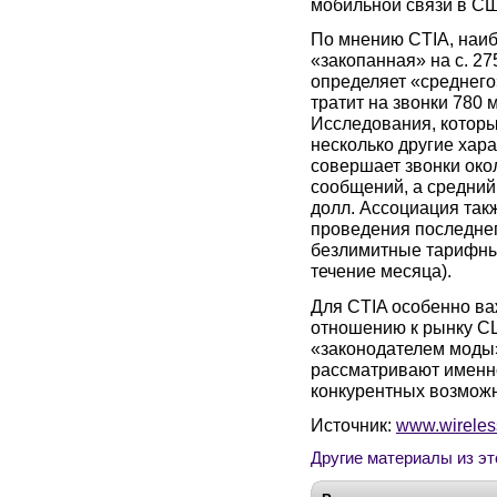
мобильной связи в С
По мнению CTIA, наиб
«закопанная» на с. 2
определяет «среднего»
тратит на звонки 780
Исследования, которы
несколько другие хара
совершает звонки око
сообщений, а средний
долл. Ассоциация так
проведения последне
безлимитные тарифные
течение месяца).
Для CTIA особенно ва
отношению к рынку СШ
«законодателем моды»
рассматривают именн
конкурентных возможн
Источник:
www.wirele
Другие материалы из эт