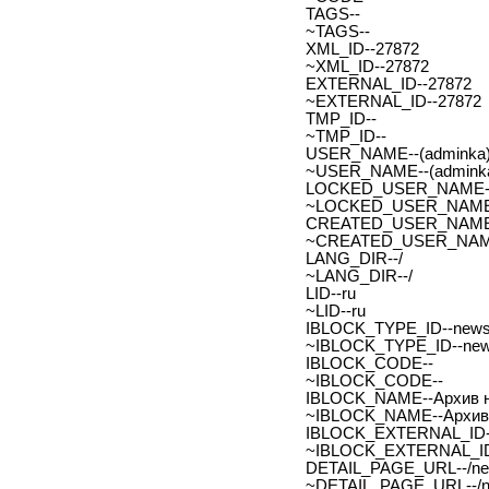
TAGS--
~TAGS--
XML_ID--27872
~XML_ID--27872
EXTERNAL_ID--27872
~EXTERNAL_ID--27872
TMP_ID--
~TMP_ID--
USER_NAME--(adminka)
~USER_NAME--(adminka
LOCKED_USER_NAME-
~LOCKED_USER_NAME
CREATED_USER_NAME
~CREATED_USER_NAM
LANG_DIR--/
~LANG_DIR--/
LID--ru
~LID--ru
IBLOCK_TYPE_ID--new
~IBLOCK_TYPE_ID--ne
IBLOCK_CODE--
~IBLOCK_CODE--
IBLOCK_NAME--Архив н
~IBLOCK_NAME--Архив 
IBLOCK_EXTERNAL_ID-
~IBLOCK_EXTERNAL_ID
DETAIL_PAGE_URL--/new
~DETAIL_PAGE_URL--/ne