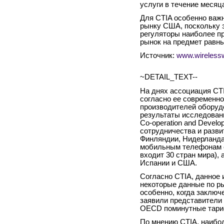
услуги в течение месяца
Для CTIA особенно важ
рынку США, поскольку 
регуляторы наиболее п
рынок на предмет равн
Источник:
www.wireless
~DETAIL_TEXT--
На днях ассоциация CTIA 
согласно ее современн
производителей оборуд
результаты исследовани
Co-operation and Devel
сотрудничества и разви
Финляндии, Нидерланда
мобильным телефонам с
входит 30 стран мира), 
Испании и США.
Согласно CTIA, данное
некоторые данные по ры
особенно, когда заключ
заявили представители 
OECD поминутные тариф
По мнению CTIA, наибо