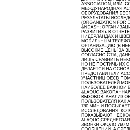
ASSOCIATION, ИЛИ,
МЕЖДУНАРОДНАЯ АС
ОБОРУДОВАНИЯ БЕС
РЕЗУЛЬТАТЫ ИССЛЕД
(ORGANIZATION FOR
&NDASH; ОРГАНИЗАЦ
РАЗВИТИЯ). В ОТЧЕТ
НИДЕРЛАНДАХ И ШВЕ
МОБИЛЬНЫМ ТЕЛЕФОН
ОРГАНИЗАЦИЮ (В НЕЕ
ВЫСОКИЕ ЦЕНЫ ЗА ВЫ
СОГЛАСНО CTIA, ДА
ЛИШЬ СРАВНИТЬ НЕК
НО НЕ ПОСТИЧЬ ИХ 
ДЕЛАЕТСЯ НА ОСНОВ
ПРЕДСТАВИТЕЛИ АСС
УЧАСТНИЦ OECD ПОМ
ПОЛЬЗОВАТЕЛЕЙ МОБ
НАИБОЛЕЕ ВАЖНОЙ В
&LAQUO;ЗАКОПАННАЯ
ВЫЗОВОВ. АНАЛИЗ O
ПОЛЬЗОВАТЕЛЯ КАК А
780 МИН И ПОСЫЛАЕТ
ИССЛЕДОВАНИЯ, КОТ
ПОКАЗЫВАЮТ НЕСКОЛ
&LAQUO;СРЕДНЕГО&R
ЗВОНКИ ОКОЛО 760 М
СООБЩЕНИЙ, А СРЕД