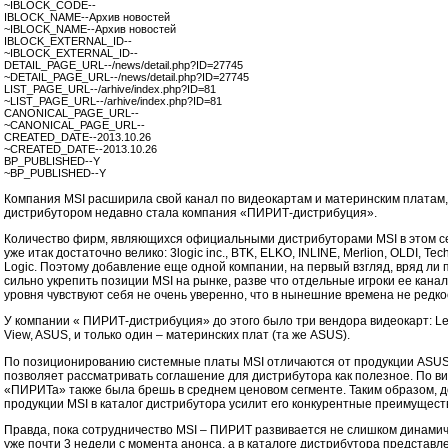
~IBLOCK_CODE--
IBLOCK_NAME--Архив новостей
~IBLOCK_NAME--Архив новостей
IBLOCK_EXTERNAL_ID--
~IBLOCK_EXTERNAL_ID--
DETAIL_PAGE_URL--/news/detail.php?ID=27745
~DETAIL_PAGE_URL--/news/detail.php?ID=27745
LIST_PAGE_URL--/arhive/index.php?ID=81
~LIST_PAGE_URL--/arhive/index.php?ID=81
CANONICAL_PAGE_URL--
~CANONICAL_PAGE_URL--
CREATED_DATE--2013.10.26
~CREATED_DATE--2013.10.26
BP_PUBLISHED--Y
~BP_PUBLISHED--Y
Компания MSI расширила свой канал по видеокартам и материнским платам,
дистрибутором недавно стала компания «ПИРИТ-дистрибуция».
Количество фирм, являющихся официальными дистрибуторами MSI в этом с
уже итак достаточно велико: 3logic inc., BTK, ELKO, INLINE, Merlion, OLDI, Techn
Logic. Поэтому добавление еще одной компании, на первый взгляд, вряд ли 
сильно укрепить позиции MSI на рынке, разве что отдельные игроки ее кана
уровня чувствуют себя не очень уверенно, что в нынешние времена не редко
У компании « ПИРИТ-дистрибуция» до этого было три вендора видеокарт: Lead
View, ASUS, и только один – материнских плат (та же ASUS).
По позиционированию системные платы MSI отличаются от продукции ASUS
позволяет рассматривать соглашение для дистрибутора как полезное. По в
«ПИРИТа» также была брешь в среднем ценовом сегменте. Таким образом, 
продукции MSI в каталог дистрибутора усилит его конкурентные преимущест
Правда, пока сотрудничество MSI – ПИРИТ развивается не слишком динами
уже почти 3 недели с момента анонса, а в каталоге дистрибутора представл