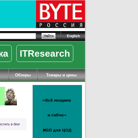
English
ка
ITResearch
Обзоры
Товары и цены
стить в блог