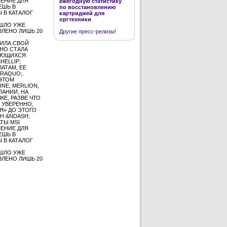
ШЕНИЕ ДЛЯ
ежегодную статистику
ЕШЬ В
по восстановлению
 В КАТАЛОГ
картриджей для
оргтехники
ОШЛО УЖЕ
ВЛЕНО ЛИШЬ 20
Другие пресс-релизы!
РИЛА СВОЙ
ВНО СТАЛА
ЛЯЮЩИХСЯ
HELLIP;
АТАМ, ЕЕ
RAQUO;.
ЭТОМ
INE, MERLION,
ПАНИИ, НА
КЕ, РАЗВЕ ЧТО
 УВЕРЕННО,
Я» ДО ЭТОГО
ИН &NDASH;
ТЫ MSI
ШЕНИЕ ДЛЯ
ЕШЬ В
 В КАТАЛОГ
ОШЛО УЖЕ
ВЛЕНО ЛИШЬ 20