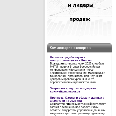
Комментарии экспертов
Нелегкая судьба науки и
импортозамещения в России
В двадцатых числах июня 2026 г. на базе
МФТИ прошла Вторая Всероссийская
конференция «Печатная и гибкая
электроника: оборудование, материалы и
технологии», организованная Научным
центров мирового уровня «Центр
перспективной микроэлектроники».
Запрет как средство поддержки
крупнейших игроков
Прогнозы Gartner в области данных и
аналитики на 2026 год
Ожидается, что искусственный интеллект
окажет влияние на все аспекты этой
области: лидерство, управление данными,
кадровые стратегии, рыночную динамику,