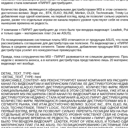
недавно стала компания «ПИРИТ-дистрибуция».
Количество фирм, являющихся официальными дистрибуторами MSI в этом сегменте р
достаточно велико: 3logic inc., BTK, ELKO, INLINE, Merlion, OLDI, Technotrade, Trinity L
добавление еще одной компании, на первый взгляд, вряд ли позволит сильно укрепит
рынке, разве что отдельные игроки ее канала первого уровня чувствуют себя не очень
нынешние времена не редкость.
У компании « ПИРИТ-дистрибуция» до этого было три вендора видеокарт: Leadtek, Poin
и только один – материнских плат (та же ASUS).
По позиционированию системные платы MSI отличаются от продукции ASUS, что поз
рассматривать соглашение для дистрибутора как полезное. По видеокартам у «ПИРИ
брешь в среднем ценовом сегменте. Таким образом, добавление продукции MSI в кат
дистрибутора усилит его конкурентные преимущества.
Правда, пока сотрудничество MSI – ПИРИТ развивается не слишком динамично. Про
недели с момента анонса, а в каталоге дистрибутора представлено лишь 20 материнс
видеокарт нет вообще.
DETAIL_TEXT_TYPE--html
~DETAIL_TEXT_TYPE--html
SEARCHABLE_CONTENT--MSI РЕКОНСТРУИРУЕТ КАНАЛ КОМПАНИЯ MSI РАСШИР
КАНАЛ ПО ВИДЕОКАРТАМ И МАТЕРИНСКИМ ПЛАТАМ, ЕЕ ДИСТРИБУТОРОМ НЕДА
КОМПАНИЯ &LAQUO;ПИРИТ-ДИСТРИБУЦИЯ&RAQUO;. КОЛИЧЕСТВО ФИРМ, ЯВ
ОФИЦИАЛЬНЫМИ ДИСТРИБУТОРАМИ MSI В ЭТОМ СЕГМЕНТЕ РЫНКА, УЖЕ ИТАК &
КОМПАНИЯ MSI РАСШИРИЛА СВОЙ КАНАЛ ПО ВИДЕОКАРТАМ И МАТЕРИНСКИМ ПЛ
ДИСТРИБУТОРОМ НЕДАВНО СТАЛА КОМПАНИЯ &LAQUO;ПИРИТ-ДИСТРИБУЦИЯ&
КОЛИЧЕСТВО ФИРМ, ЯВЛЯЮЩИХСЯ ОФИЦИАЛЬНЫМИ ДИСТРИБУТОРАМИ MSI В 
СЕГМЕНТЕ РЫНКА, УЖЕ ИТАК ДОСТАТОЧНО ВЕЛИКО: 3LOGIC INC., BTK, ELKO, INL
OLDI, TECHNOTRADE, TRINITY LOGIC. ПОЭТОМУ ДОБАВЛЕНИЕ ЕЩЕ ОДНОЙ КОМ
ПЕРВЫЙ ВЗГЛЯД, ВРЯД ЛИ ПОЗВОЛИТ СИЛЬНО УКРЕПИТЬ ПОЗИЦИИ MSI НА РЫН
ОТДЕЛЬНЫЕ ИГРОКИ ЕЕ КАНАЛА ПЕРВОГО УРОВНЯ ЧУВСТВУЮТ СЕБЯ НЕ ОЧЕНЬ
ЧТО В НЫНЕШНИЕ ВРЕМЕНА НЕ РЕДКОСТЬ. У КОМПАНИИ « ПИРИТ-ДИСТРИБУЦИ
БЫЛО ТРИ ВЕНДОРА ВИДЕОКАРТ: LEADTEK, POINT OF VIEW, ASUS, И ТОЛЬКО ОД
МАТЕРИНСКИХ ПЛАТ (ТА ЖЕ ASUS). ПО ПОЗИЦИОНИРОВАНИЮ СИСТЕМНЫЕ ПЛА