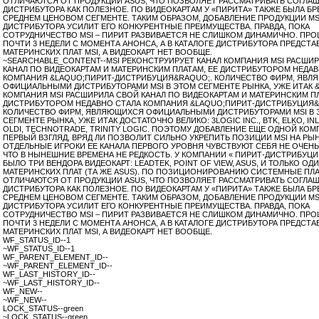
ОТЛИЧАЮТСЯ ОТ ПРОДУКЦИИ ASUS, ЧТО ПОЗВОЛЯЕТ РАССМАТРИВАТЬ СОГЛА
ДИСТРИБУТОРА КАК ПОЛЕЗНОЕ. ПО ВИДЕОКАРТАМ У «ПИРИТА» ТАКЖЕ БЫЛА БР
СРЕДНЕМ ЦЕНОВОМ СЕГМЕНТЕ. ТАКИМ ОБРАЗОМ, ДОБАВЛЕНИЕ ПРОДУКЦИИ MSI
ДИСТРИБУТОРА УСИЛИТ ЕГО КОНКУРЕНТНЫЕ ПРЕИМУЩЕСТВА. ПРАВДА, ПОКА
СОТРУДНИЧЕСТВО MSI – ПИРИТ РАЗВИВАЕТСЯ НЕ СЛИШКОМ ДИНАМИЧНО. ПР
ПОЧТИ 3 НЕДЕЛИ С МОМЕНТА АНОНСА, А В КАТАЛОГЕ ДИСТРИБУТОРА ПРЕДСТА
МАТЕРИНСКИХ ПЛАТ MSI, А ВИДЕОКАРТ НЕТ ВООБЩЕ.
~SEARCHABLE_CONTENT--MSI РЕКОНСТРУИРУЕТ КАНАЛ КОМПАНИЯ MSI РАСШИ
КАНАЛ ПО ВИДЕОКАРТАМ И МАТЕРИНСКИМ ПЛАТАМ, ЕЕ ДИСТРИБУТОРОМ НЕДА
КОМПАНИЯ &LAQUO;ПИРИТ-ДИСТРИБУЦИЯ&RAQUO;. КОЛИЧЕСТВО ФИРМ, ЯВ
ОФИЦИАЛЬНЫМИ ДИСТРИБУТОРАМИ MSI В ЭТОМ СЕГМЕНТЕ РЫНКА, УЖЕ ИТАК &
КОМПАНИЯ MSI РАСШИРИЛА СВОЙ КАНАЛ ПО ВИДЕОКАРТАМ И МАТЕРИНСКИМ ПЛ
ДИСТРИБУТОРОМ НЕДАВНО СТАЛА КОМПАНИЯ &LAQUO;ПИРИТ-ДИСТРИБУЦИЯ&
КОЛИЧЕСТВО ФИРМ, ЯВЛЯЮЩИХСЯ ОФИЦИАЛЬНЫМИ ДИСТРИБУТОРАМИ MSI В 
СЕГМЕНТЕ РЫНКА, УЖЕ ИТАК ДОСТАТОЧНО ВЕЛИКО: 3LOGIC INC., BTK, ELKO, INL
OLDI, TECHNOTRADE, TRINITY LOGIC. ПОЭТОМУ ДОБАВЛЕНИЕ ЕЩЕ ОДНОЙ КОМ
ПЕРВЫЙ ВЗГЛЯД, ВРЯД ЛИ ПОЗВОЛИТ СИЛЬНО УКРЕПИТЬ ПОЗИЦИИ MSI НА РЫН
ОТДЕЛЬНЫЕ ИГРОКИ ЕЕ КАНАЛА ПЕРВОГО УРОВНЯ ЧУВСТВУЮТ СЕБЯ НЕ ОЧЕНЬ
ЧТО В НЫНЕШНИЕ ВРЕМЕНА НЕ РЕДКОСТЬ. У КОМПАНИИ « ПИРИТ-ДИСТРИБУЦИ
БЫЛО ТРИ ВЕНДОРА ВИДЕОКАРТ: LEADTEK, POINT OF VIEW, ASUS, И ТОЛЬКО ОД
МАТЕРИНСКИХ ПЛАТ (ТА ЖЕ ASUS). ПО ПОЗИЦИОНИРОВАНИЮ СИСТЕМНЫЕ ПЛА
ОТЛИЧАЮТСЯ ОТ ПРОДУКЦИИ ASUS, ЧТО ПОЗВОЛЯЕТ РАССМАТРИВАТЬ СОГЛА
ДИСТРИБУТОРА КАК ПОЛЕЗНОЕ. ПО ВИДЕОКАРТАМ У «ПИРИТА» ТАКЖЕ БЫЛА БР
СРЕДНЕМ ЦЕНОВОМ СЕГМЕНТЕ. ТАКИМ ОБРАЗОМ, ДОБАВЛЕНИЕ ПРОДУКЦИИ MSI
ДИСТРИБУТОРА УСИЛИТ ЕГО КОНКУРЕНТНЫЕ ПРЕИМУЩЕСТВА. ПРАВДА, ПОКА
СОТРУДНИЧЕСТВО MSI – ПИРИТ РАЗВИВАЕТСЯ НЕ СЛИШКОМ ДИНАМИЧНО. ПР
ПОЧТИ 3 НЕДЕЛИ С МОМЕНТА АНОНСА, А В КАТАЛОГЕ ДИСТРИБУТОРА ПРЕДСТА
МАТЕРИНСКИХ ПЛАТ MSI, А ВИДЕОКАРТ НЕТ ВООБЩЕ.
WF_STATUS_ID--1
~WF_STATUS_ID--1
WF_PARENT_ELEMENT_ID--
~WF_PARENT_ELEMENT_ID--
WF_LAST_HISTORY_ID--
~WF_LAST_HISTORY_ID--
WF_NEW--
~WF_NEW--
LOCK_STATUS--green
~LOCK_STATUS--green