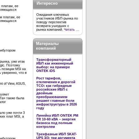
Интересно
 платам, ее
являющихся
Ожидания ключевых
м платам, ее
участников ИБП-рынка по
являющихся
поводу перспектив
возврата ушедших с
рынка компаний.
Читать …
Материалы
компаний
рибутором
Трансформаторный
ынка, уже итак
ИБП как инженерный
ogic. Поэтому
выбор: на примере
ь позиции MSI на
ONTEK iDS
 уверенно, что в
Рост тарифов,
отключения и дорогой
t of View, ASUS,
TCO: как гибридные
российские ИБП с
двойным
воляет
преобразованием
Та» также была
решают главные боли
алог
инфраструктуры в 2026
году
шло уже почти 3
Линейка ИБП ONTEK PM
ких плат MSI, а
TR 10-60 кВА – энергия
бизнеса под полным
контролем
Трехфазные ИБП SKAT-
UPS 3/3: три аргумента
рибутором