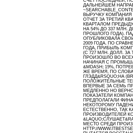
СЧЕТ ПОСЛЕДНЕЙ, П
ДАЛЬНЕЙШЕМ НАПРАВ
~SEARCHABLE_CONTE
ВЫРУЧКУ КОМПАНИЯ
ОТЧЕТ ЗА ТРЕТИЙ КВ
КВАРТАЛОМ ПРЕДЫДУ
НА 54% ДО 337 МЛН. Д
ПРОШЛОГО ГОДА). ПА
ОПУБЛИКОВАЛА СВОЙ
2009 ГОДА. ПО СРАВ
ГОДА, ПРИБЫЛЬ КОМП
(С 727 МЛН. ДОЛЛ. З
ПРОИЗОШЛО ВО ВСЕХ
НАЧИНАЯ С ПРОМЫШЛ
&MDASH; 19%, ПОТРЕ
ЖЕ ВРЕМЯ, ПО СЛОВ
ГЛЭДД&RSQUO;НА (BR
ПОЛОЖИТЕЛЬНЫЕ ТЕН
ВПЕРВЫЕ ЗА СЕМЬ П
МЕДЛЕННО НО ВЕРНО
ПОКАЗАТЕЛИ КОМПАН
ПРЕДПОЛАГАЛИ ФИНА
НЕКОТОРОМУ ПАДЕНИ
ЕСТЕСТВЕННО, ТАК К
ПРОИЗВОДИТЕЛЕЙ КО
&LAQUO;СЛУШАЕТ&RA
МЕСТО СРЕДИ ПРОИЗ
HTTP://WWW.ITBESTSEL