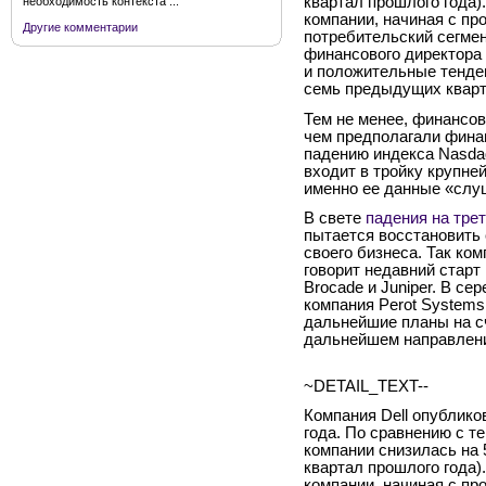
квартал прошлого года)
необходимость контекста ...
компании, начиная с пр
Другие комментарии
потребительский сегмен
финансового директора D
и положительные тенде
семь предыдущих кварт
Тем не менее, финансов
чем предполагали фина
падению индекса Nasdaq,
входит в тройку крупне
именно ее данные «слу
В свете
падения на тре
пытается восстановить
своего бизнеса. Так ко
говорит недавний старт 
Brocade и Juniper. В се
компания Perot Systems
дальнейшие планы на сч
дальнейшем направлении
~DETAIL_TEXT--
Компания Dell опублико
года. По сравнению с т
компании снизилась на 5
квартал прошлого года)
компании, начиная с пр