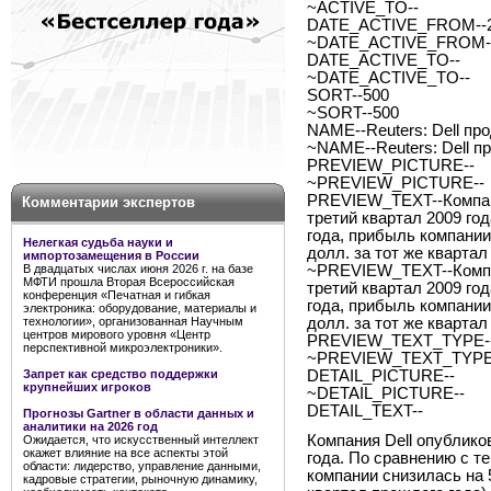
~ACTIVE_TO--
DATE_ACTIVE_FROM--24
~DATE_ACTIVE_FROM--
DATE_ACTIVE_TO--
~DATE_ACTIVE_TO--
SORT--500
~SORT--500
NAME--Reuters: Dell пр
~NAME--Reuters: Dell п
PREVIEW_PICTURE--
~PREVIEW_PICTURE--
PREVIEW_TEXT--Компани
Комментарии экспертов
третий квартал 2009 го
года, прибыль компании 
Нелегкая судьба науки и
долл. за тот же кварта
импортозамещения в России
В двадцатых числах июня 2026 г. на базе
~PREVIEW_TEXT--Компан
МФТИ прошла Вторая Всероссийская
третий квартал 2009 го
конференция «Печатная и гибкая
года, прибыль компании 
электроника: оборудование, материалы и
технологии», организованная Научным
долл. за тот же кварта
центров мирового уровня «Центр
PREVIEW_TEXT_TYPE--
перспективной микроэлектроники».
~PREVIEW_TEXT_TYPE-
Запрет как средство поддержки
DETAIL_PICTURE--
крупнейших игроков
~DETAIL_PICTURE--
DETAIL_TEXT--
Прогнозы Gartner в области данных и
аналитики на 2026 год
Компания Dell опублико
Ожидается, что искусственный интеллект
окажет влияние на все аспекты этой
года. По сравнению с т
области: лидерство, управление данными,
компании снизилась на 5
кадровые стратегии, рыночную динамику,