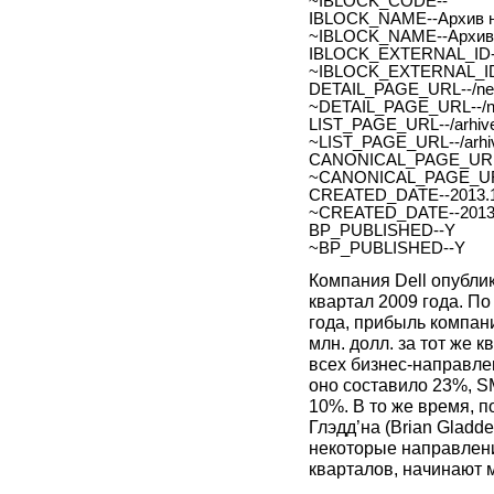
~IBLOCK_CODE--
IBLOCK_NAME--Архив н
~IBLOCK_NAME--Архив 
IBLOCK_EXTERNAL_ID-
~IBLOCK_EXTERNAL_ID
DETAIL_PAGE_URL--/new
~DETAIL_PAGE_URL--/ne
LIST_PAGE_URL--/arhive
~LIST_PAGE_URL--/arhiv
CANONICAL_PAGE_URL
~CANONICAL_PAGE_UR
CREATED_DATE--2013.1
~CREATED_DATE--2013.
BP_PUBLISHED--Y
~BP_PUBLISHED--Y
Компания Dell опубли
квартал 2009 года. П
года, прибыль компани
млн. долл. за тот же 
всех бизнес-направле
оно составило 23%, S
10%. В то же время, 
Глэдд’на (Brian Gladd
некоторые направлен
кварталов, начинают 