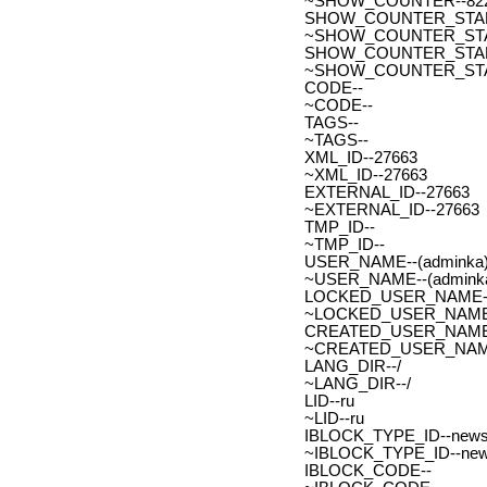
~SHOW_COUNTER--82
SHOW_COUNTER_START--
~SHOW_COUNTER_START-
SHOW_COUNTER_START_
~SHOW_COUNTER_START
CODE--
~CODE--
TAGS--
~TAGS--
XML_ID--27663
~XML_ID--27663
EXTERNAL_ID--27663
~EXTERNAL_ID--27663
TMP_ID--
~TMP_ID--
USER_NAME--(adminka)
~USER_NAME--(adminka
LOCKED_USER_NAME-
~LOCKED_USER_NAME
CREATED_USER_NAME
~CREATED_USER_NAM
LANG_DIR--/
~LANG_DIR--/
LID--ru
~LID--ru
IBLOCK_TYPE_ID--new
~IBLOCK_TYPE_ID--ne
IBLOCK_CODE--