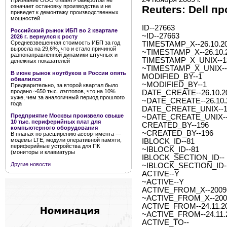
Признание ООО «Квант» банкротом не
означает остановку производства и не
Reuters: Dell п
приведет к демонтажу производственных
мощностей
ID--27663
Российский рынок ИБП во 2 квартале
~ID--27663
2026 г. вернулся к росту
Средневзвешенная стоимость ИБП за год
TIMESTAMP_X--26.10.20
выросла на 29,6%, что и стало причиной
~TIMESTAMP_X--26.10.2
разнонаправленной динамики штучных и
TIMESTAMP_X_UNIX--1
денежных показателей
~TIMESTAMP_X_UNIX--
В июне рынок ноутбуков в России опять
MODIFIED_BY--1
обвалился
~MODIFIED_BY--1
Предварительно, за второй квартал было
продано ~650 тыс. лэптопов, что на 10%
DATE_CREATE--26.10.20
хуже, чем за аналогичный период прошлого
~DATE_CREATE--26.10.2
года
DATE_CREATE_UNIX--1
Предприятие Москвы произвело свыше
~DATE_CREATE_UNIX--
10 тыс. периферийных плат для
CREATED_BY--196
компьютерного оборудования
~CREATED_BY--196
В планах по расширению ассортимента —
модемы LTE, модули оперативной памяти,
IBLOCK_ID--81
периферийные устройства для ПК
~IBLOCK_ID--81
(мониторы и клавиатуры
IBLOCK_SECTION_ID--
Другие новости
~IBLOCK_SECTION_ID-
ACTIVE--Y
~ACTIVE--Y
ACTIVE_FROM_X--2009-1
~ACTIVE_FROM_X--2009-
ACTIVE_FROM--24.11.2
~ACTIVE_FROM--24.11.
ACTIVE_TO--