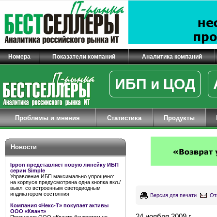
Номера
Показатели компаний
Аналитика компаний
ИБП и ЦОД
Проблемы и мнения
Статистика
Продукты
Новости
Ippon представляет новую линейку ИБП
серии Simple
Управление ИБП максимально упрощено:
на корпусе предусмотрена одна кнопка вкл./
выкл. со встроенным светодиодным
индикатором состояния
Версия для печати
От
Компания «Некс-Т» покупает активы
ООО «Квант»
24 ноября 2009 г.