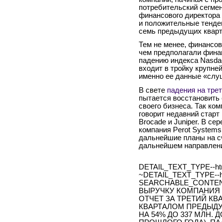
потребительский сегмен
финансового директора D
и положительные тенде
семь предыдущих кварт
Тем не менее, финансов
чем предполагали фина
падению индекса Nasdaq,
входит в тройку крупне
именно ее данные «слу
В свете
падения на тре
пытается восстановить
своего бизнеса. Так ко
говорит недавний старт 
Brocade и Juniper. В се
компания Perot Systems
дальнейшие планы на сч
дальнейшем направлении
DETAIL_TEXT_TYPE--ht
~DETAIL_TEXT_TYPE--h
SEARCHABLE_CONTEN
ВЫРУЧКУ КОМПАНИЯ
ОТЧЕТ ЗА ТРЕТИЙ КВ
КВАРТАЛОМ ПРЕДЫДУ
НА 54% ДО 337 МЛН. Д