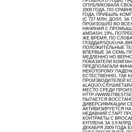
ПРОШЛОГО ГОДА). ПА
ОПУБЛИКОВАЛА СВОЙ
2009 ГОДА. ПО СРАВ
ГОДА, ПРИБЫЛЬ КОМП
(С 727 МЛН. ДОЛЛ. З
ПРОИЗОШЛО ВО ВСЕХ
НАЧИНАЯ С ПРОМЫШЛ
&MDASH; 19%, ПОТРЕ
ЖЕ ВРЕМЯ, ПО СЛОВ
ГЛЭДД&RSQUO;НА (BR
ПОЛОЖИТЕЛЬНЫЕ ТЕН
ВПЕРВЫЕ ЗА СЕМЬ П
МЕДЛЕННО НО ВЕРНО
ПОКАЗАТЕЛИ КОМПАН
ПРЕДПОЛАГАЛИ ФИНА
НЕКОТОРОМУ ПАДЕНИ
ЕСТЕСТВЕННО, ТАК К
ПРОИЗВОДИТЕЛЕЙ КО
&LAQUO;СЛУШАЕТ&RA
МЕСТО СРЕДИ ПРОИЗ
HTTP://WWW.ITBESTSEL
ПЫТАЕТСЯ ВОССТАНО
ДИВЕРСИФИКАЦИИ СВ
АКТИВИЗИРУЕТСЯ НА
НЕДАВНИЙ СТАРТ ПРО
КОНТРАКТЫ С BROCAD
КУПЛЕНА ЗА 3.9 МЛР
ДЕКАБРЯ 2009 ГОДА