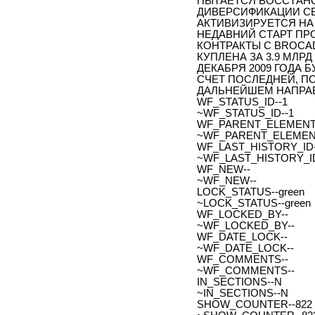
ПЫТАЕТСЯ ВОССТАНО
ДИВЕРСИФИКАЦИИ СВ
АКТИВИЗИРУЕТСЯ НА
НЕДАВНИЙ СТАРТ ПРО
КОНТРАКТЫ С BROCAD
КУПЛЕНА ЗА 3.9 МЛР
ДЕКАБРЯ 2009 ГОДА
СЧЕТ ПОСЛЕДНЕЙ, П
ДАЛЬНЕЙШЕМ НАПРАВ
WF_STATUS_ID--1
~WF_STATUS_ID--1
WF_PARENT_ELEMENT_
~WF_PARENT_ELEMENT
WF_LAST_HISTORY_ID-
~WF_LAST_HISTORY_ID
WF_NEW--
~WF_NEW--
LOCK_STATUS--green
~LOCK_STATUS--green
WF_LOCKED_BY--
~WF_LOCKED_BY--
WF_DATE_LOCK--
~WF_DATE_LOCK--
WF_COMMENTS--
~WF_COMMENTS--
IN_SECTIONS--N
~IN_SECTIONS--N
SHOW_COUNTER--822