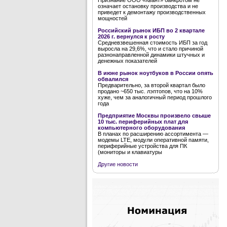
Признание ООО «Квант» банкротом не
означает остановку производства и не
приведет к демонтажу производственных
мощностей
Российский рынок ИБП во 2 квартале
2026 г. вернулся к росту
Средневзвешенная стоимость ИБП за год
выросла на 29,6%, что и стало причиной
разнонаправленной динамики штучных и
денежных показателей
В июне рынок ноутбуков в России опять
обвалился
Предварительно, за второй квартал было
продано ~650 тыс. лэптопов, что на 10%
хуже, чем за аналогичный период прошлого
года
Предприятие Москвы произвело свыше
10 тыс. периферийных плат для
компьютерного оборудования
В планах по расширению ассортимента —
модемы LTE, модули оперативной памяти,
периферийные устройства для ПК
(мониторы и клавиатуры
Другие новости