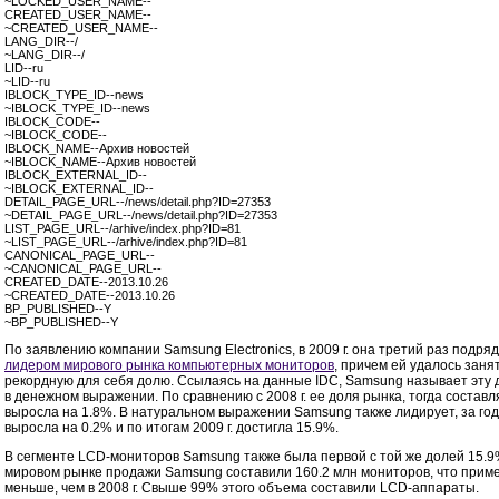
~LOCKED_USER_NAME--
CREATED_USER_NAME--
~CREATED_USER_NAME--
LANG_DIR--/
~LANG_DIR--/
LID--ru
~LID--ru
IBLOCK_TYPE_ID--news
~IBLOCK_TYPE_ID--news
IBLOCK_CODE--
~IBLOCK_CODE--
IBLOCK_NAME--Архив новостей
~IBLOCK_NAME--Архив новостей
IBLOCK_EXTERNAL_ID--
~IBLOCK_EXTERNAL_ID--
DETAIL_PAGE_URL--/news/detail.php?ID=27353
~DETAIL_PAGE_URL--/news/detail.php?ID=27353
LIST_PAGE_URL--/arhive/index.php?ID=81
~LIST_PAGE_URL--/arhive/index.php?ID=81
CANONICAL_PAGE_URL--
~CANONICAL_PAGE_URL--
CREATED_DATE--2013.10.26
~CREATED_DATE--2013.10.26
BP_PUBLISHED--Y
~BP_PUBLISHED--Y
По заявлению компании Samsung Electronics, в 2009 г. она третий раз подряд
лидером мирового рынка компьютерных мониторов
, причем ей удалось заня
рекордную для себя долю. Ссылаясь на данные IDC, Samsung называет эту
в денежном выражении. По сравнению с 2008 г. ее доля рынка, тогда состав
выросла на 1.8%. В натуральном выражении Samsung также лидирует, за год
выросла на 0.2% и по итогам 2009 г. достигла 15.9%.
В сегменте
LCD-мониторов
Samsung также была первой с той же долей 15.9%
мировом рынке продажи Samsung составили 160.2 млн мониторов, что приме
меньше, чем в 2008 г. Свыше 99% этого объема составили
LCD-аппараты.