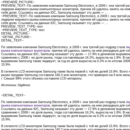
~PREVIEW_PICTURE--
PREVIEW_TEXT--По заявлению компании Samsung Electronics, в 2009 г. она третий ра
лидером мирового рынка компьютерных мониторов, причем ей удалось занять на не
себя долю. Ссылаясь на данные IDC, Samsung называет эту долю — …
~PREVIEW_TEXT--По заявлению компании Samsung Electronics, в 2009 г. она третий р
лидером мирового рынка компьютерных мониторов, причем ей удалось занять на не
себя долю. Ссылаясь на данные IDC, Samsung называет эту долю — …
PREVIEW_TEXT_TYPE--text
~PREVIEW_TEXT_TYPE--text
DETAIL_PICTURE--
~DETAIL_PICTURE--
DETAIL_TEXT--
По заявлению компании Samsung Electronics, в 2009 г. она третий раз подряд стала
ли
рынка компьютерных мониторов
, причем ей удалось занять на нем рекордную для се
Ссылаясь на данные IDC, Samsung называет эту долю — 17.9% в денежном выражен
сравнению с 2008 г. ее доля рынка, тогда составлявшая 16.2%, выросла на 1.8%. В н
выражении Samsung также лидирует, за год ее доля выросла на 0.2% и по итогам 2009 
15.9%.
В сегменте
LCD-мониторов
Samsung также была первой с той же долей 15.9%. Всего
рынке продажи Samsung составили 160.2 млн мониторов, что примерно на 6 млн мень
г. Свыше 99% этого объема составили
LCD-аппараты.
Источник: Digitimes
~DETAIL_TEXT--
По заявлению компании Samsung Electronics, в 2009 г. она третий раз подряд стала
ли
рынка компьютерных мониторов
, причем ей удалось занять на нем рекордную для се
Ссылаясь на данные IDC, Samsung называет эту долю — 17.9% в денежном выражен
сравнению с 2008 г. ее доля рынка, тогда составлявшая 16.2%, выросла на 1.8%. В н
выражении Samsung также лидирует, за год ее доля выросла на 0.2% и по итогам 2009 
15.9%.
В сегменте
LCD-мониторов
Samsung также была первой с той же долей 15.9%. Всего
рынке продажи Samsung составили 160.2 млн мониторов, что примерно на 6 млн мень