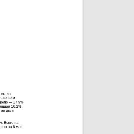
 стала
ть на нем
 долю — 17.9%
лявшая 16.2%,
 ее доля
. Всего на
рно на 6 млн