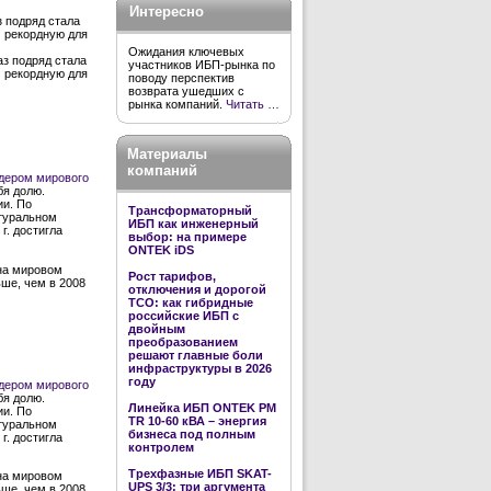
Интересно
з подряд стала
м рекордную для
Ожидания ключевых
аз подряд стала
участников ИБП-рынка по
м рекордную для
поводу перспектив
возврата ушедших с
рынка компаний.
Читать …
Материалы
компаний
дером мирового
бя долю.
ии. По
Трансформаторный
атуральном
ИБП как инженерный
г. достигла
выбор: на примере
ONTEK iDS
 на мировом
Рост тарифов,
ше, чем в 2008
отключения и дорогой
TCO: как гибридные
российские ИБП с
двойным
преобразованием
решают главные боли
инфраструктуры в 2026
году
дером мирового
бя долю.
Линейка ИБП ONTEK PM
ии. По
TR 10-60 кВА – энергия
атуральном
бизнеса под полным
г. достигла
контролем
Трехфазные ИБП SKAT-
 на мировом
UPS 3/3: три аргумента
ше, чем в 2008