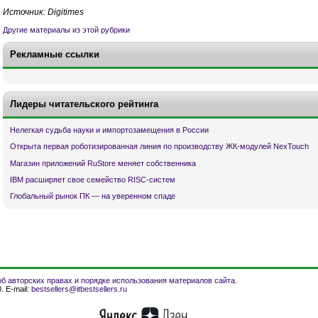
Источник: Digitimes
Другие материалы из этой рубрики
Рекламные ссылки
Лидеры читательского рейтинга
Нелегкая судьба науки и импортозамещения в России
Открыта первая роботизированная линия по производству ЖК-модулей NexTouch
Магазин приложений RuStore меняет собственника
IBM расширяет свое семейство RISC-систем
Глобальный рынок ПК — на уверенном спаде
б авторских правах и порядке использования материалов сайта
.
. E-mail:
bestsellers@itbestsellers.ru