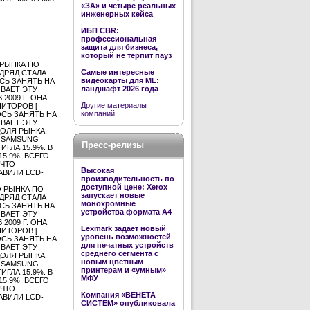
«ЗА» и четыре реальных
инженерных кейса
ИБП CBR:
профессиональная
защита для бизнеса,
который не терпит пауз
 РЫНКА ПО
Самые интересные
ОДРЯД СТАЛА
видеокарты для ML:
СЬ ЗАНЯТЬ НА
ландшафт 2026 года
ВАЕТ ЭТУ
2009 Г. ОНА
Другие материалы
ИТОРОВ [
компаний
ЛОСЬ ЗАНЯТЬ НА
ВАЕТ ЭТУ
ДОЛЯ РЫНКА,
И SAMSUNG
Пресс-релизы
ИГЛА 15.9%. В
5.9%. ВСЕГО
 ЧТО
Высокая
АВИЛИ LCD-
производительность по
доступной цене: Xerox
 РЫНКА ПО
запускает новые
ОДРЯД СТАЛА
монохромные
СЬ ЗАНЯТЬ НА
устройства формата А4
ВАЕТ ЭТУ
2009 Г. ОНА
Lexmark задает новый
ИТОРОВ [
уровень возможностей
ЛОСЬ ЗАНЯТЬ НА
для печатных устройств
ВАЕТ ЭТУ
среднего сегмента с
ДОЛЯ РЫНКА,
новым цветным
И SAMSUNG
принтерам и «умным»
ИГЛА 15.9%. В
МФУ
5.9%. ВСЕГО
 ЧТО
Компания «ВЕНЕТА
АВИЛИ LCD-
СИСТЕМ» опубликовала