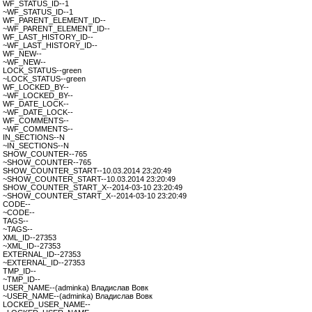
WF_STATUS_ID--1
~WF_STATUS_ID--1
WF_PARENT_ELEMENT_ID--
~WF_PARENT_ELEMENT_ID--
WF_LAST_HISTORY_ID--
~WF_LAST_HISTORY_ID--
WF_NEW--
~WF_NEW--
LOCK_STATUS--green
~LOCK_STATUS--green
WF_LOCKED_BY--
~WF_LOCKED_BY--
WF_DATE_LOCK--
~WF_DATE_LOCK--
WF_COMMENTS--
~WF_COMMENTS--
IN_SECTIONS--N
~IN_SECTIONS--N
SHOW_COUNTER--765
~SHOW_COUNTER--765
SHOW_COUNTER_START--10.03.2014 23:20:49
~SHOW_COUNTER_START--10.03.2014 23:20:49
SHOW_COUNTER_START_X--2014-03-10 23:20:49
~SHOW_COUNTER_START_X--2014-03-10 23:20:49
CODE--
~CODE--
TAGS--
~TAGS--
XML_ID--27353
~XML_ID--27353
EXTERNAL_ID--27353
~EXTERNAL_ID--27353
TMP_ID--
~TMP_ID--
USER_NAME--(adminka) Владислав Вовк
~USER_NAME--(adminka) Владислав Вовк
LOCKED_USER_NAME--