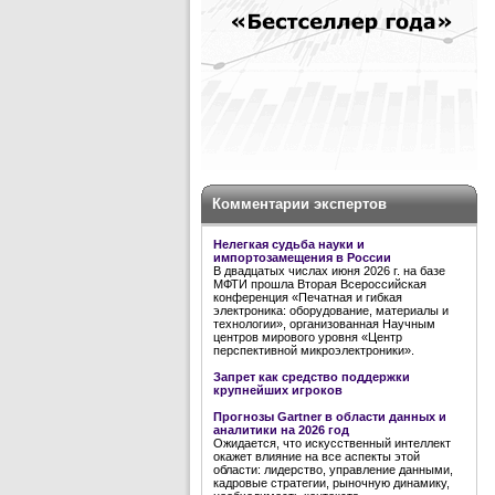
Комментарии экспертов
Нелегкая судьба науки и
импортозамещения в России
В двадцатых числах июня 2026 г. на базе
МФТИ прошла Вторая Всероссийская
конференция «Печатная и гибкая
электроника: оборудование, материалы и
технологии», организованная Научным
центров мирового уровня «Центр
перспективной микроэлектроники».
Запрет как средство поддержки
крупнейших игроков
Прогнозы Gartner в области данных и
аналитики на 2026 год
Ожидается, что искусственный интеллект
окажет влияние на все аспекты этой
области: лидерство, управление данными,
кадровые стратегии, рыночную динамику,