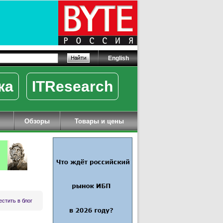
English
ка
ITResearch
Обзоры
Товары и цены
стить в блог