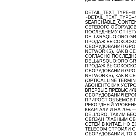
DETAIL_TEXT_TYPE--ht
~DETAIL_TEXT_TYPE--h
SEARCHABLE_CONTE
СЕТЕВОГО ОБОРУДО
ПОСЛЕДНЕМУ ОТЧЕТ
DELL&RSQUO;ORO GROU
ПРОДАЖ ВЫСОКОСКО
ОБОРУДОВАНИЯ GPON 
NETWORKS), КАК В С
СОГЛАСНО ПОСЛЕДН
DELL&RSQUO;ORO GROU
ПРОДАЖ ВЫСОКОСКО
ОБОРУДОВАНИЯ GPON 
NETWORKS), КАК В 
(OPTICAL LINE TERMI
АБОНЕНТСКИХ УСТРОЙ
ВПЕРВЫЕ ПРЕВЫСИЛ
ОБОРУДОВАНИЯ EPON 
ПРИРОСТ ОБЪЕМОВ 
РЕКОРДНЫЙ УРОВЕНЬ
КВАРТАЛУ И НА 70%
DELL’ORO, ТАКИМ Б
ОБЯЗАН ГЛАВНЫМ О
СЕТЕЙ В КИТАЕ. НО 
TELECOM СТРОИЛИ СВ
ОБОРУДОВАНИИ, ТО 