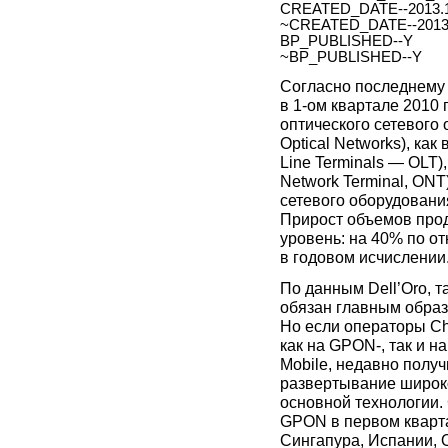
CREATED_DATE--2013.1
~CREATED_DATE--2013.
BP_PUBLISHED--Y
~BP_PUBLISHED--Y
Согласно последнему 
в
1-ом
квартале 2010 
оптического сетевого 
Optical Networks), ка
Line Terminals — OLT),
Network Terminal, ON
сетевого оборудования
Прирост объемов про
уровень: на 40% по о
в годовом исчислении
По данным Dell’Oro,
обязан главным образ
Но если операторы Ch
как на GPON-, так и 
Mobile, недавно полу
развертывание широк
основной технологии.
GPON в первом кварта
Сингапура, Испании,