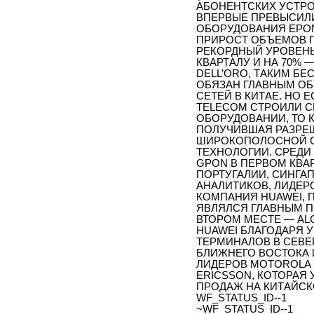
АБОНЕНТСКИХ УСТРОЙ
ВПЕРВЫЕ ПРЕВЫСИЛ
ОБОРУДОВАНИЯ EPON 
ПРИРОСТ ОБЪЕМОВ 
РЕКОРДНЫЙ УРОВЕНЬ
КВАРТАЛУ И НА 70%
DELL’ORO, ТАКИМ Б
ОБЯЗАН ГЛАВНЫМ О
СЕТЕЙ В КИТАЕ. НО 
TELECOM СТРОИЛИ СВ
ОБОРУДОВАНИИ, ТО 
ПОЛУЧИВШАЯ РАЗРЕШ
ШИРОКОПОЛОСНОЙ СЕ
ТЕХНОЛОГИИ. СРЕДИ
GPON В ПЕРВОМ КВА
ПОРТУГАЛИИ, СИНГАП
АНАЛИТИКОВ, ЛИДЕР
КОМПАНИЯ HUAWEI, 
ЯВЛЯЛСЯ ГЛАВНЫМ П
ВТОРОМ МЕСТЕ — ALC
HUAWEI БЛАГОДАРЯ 
ТЕРМИНАЛОВ В СЕВЕ
БЛИЖНЕГО ВОСТОКА 
ЛИДЕРОВ MOTOROLA 
ERICSSON, КОТОРАЯ
ПРОДАЖ НА КИТАЙСК
WF_STATUS_ID--1
~WF_STATUS_ID--1