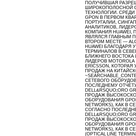
ПОЛУЧИВШАЯ РАЗРЕШ
ШИРОКОПОЛОСНОЙ СЕ
ТЕХНОЛОГИИ. СРЕДИ
GPON В ПЕРВОМ КВА
ПОРТУГАЛИИ, СИНГАП
АНАЛИТИКОВ, ЛИДЕР
КОМПАНИЯ HUAWEI, 
ЯВЛЯЛСЯ ГЛАВНЫМ П
ВТОРОМ МЕСТЕ — ALC
HUAWEI БЛАГОДАРЯ 
ТЕРМИНАЛОВ В СЕВЕ
БЛИЖНЕГО ВОСТОКА 
ЛИДЕРОВ MOTOROLA 
ERICSSON, КОТОРАЯ
ПРОДАЖ НА КИТАЙСК
~SEARCHABLE_CONT
СЕТЕВОГО ОБОРУДО
ПОСЛЕДНЕМУ ОТЧЕТ
DELL&RSQUO;ORO GROU
ПРОДАЖ ВЫСОКОСКО
ОБОРУДОВАНИЯ GPON 
NETWORKS), КАК В С
СОГЛАСНО ПОСЛЕДН
DELL&RSQUO;ORO GROU
ПРОДАЖ ВЫСОКОСКО
ОБОРУДОВАНИЯ GPON 
NETWORKS), КАК В 
(OPTICAL LINE TERMI