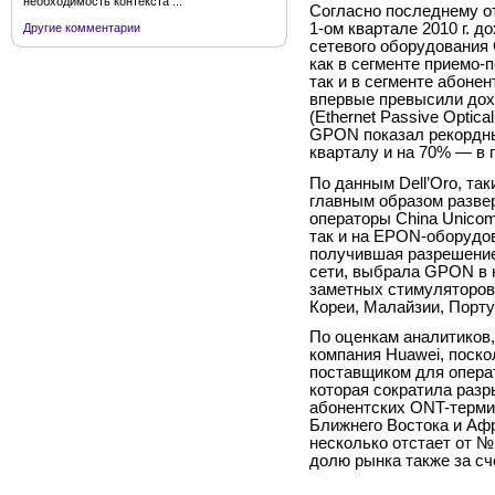
необходимость контекста ...
Согласно последнему от
1-ом
квартале 2010 г. д
Другие комментарии
сетевого оборудования G
как в сегменте приемо-п
так и в сегменте абонен
впервые превысили дох
(Ethernet Passive Opti
GPON показал рекордны
кварталу и на 70% — в 
По данным Dell’Oro, т
главным образом развер
операторы China Unicom
так и на EPON-оборудов
получившая разрешение
сети, выбрала GPON в к
заметных стимуляторов
Кореи, Малайзии, Порту
По оценкам аналитиков
компания Huawei, поско
поставщиком для операт
которая сократила разр
абонентских ONT-терми
Ближнего Востока и Аф
несколько отстает от №
долю рынка также за сч