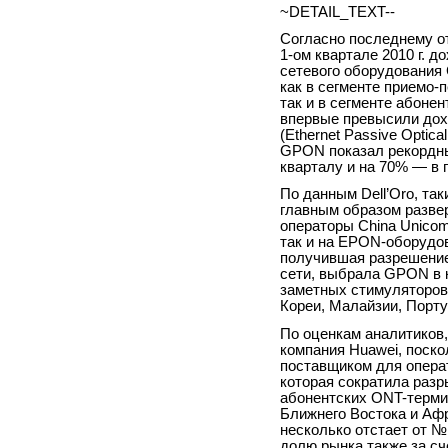
~DETAIL_TEXT--
Согласно последнему от
1-ом
квартале 2010 г. д
сетевого оборудования G
как в сегменте приемо-п
так и в сегменте абонен
впервые превысили дох
(Ethernet Passive Opti
GPON показал рекордны
кварталу и на 70% — в 
По данным Dell’Oro, т
главным образом развер
операторы China Unicom
так и на EPON-оборудов
получившая разрешение
сети, выбрала GPON в к
заметных стимуляторов
Кореи, Малайзии, Порту
По оценкам аналитиков
компания Huawei, поско
поставщиком для операт
которая сократила разр
абонентских ONT-терми
Ближнего Востока и Аф
несколько отстает от №
долю рынка также за сч