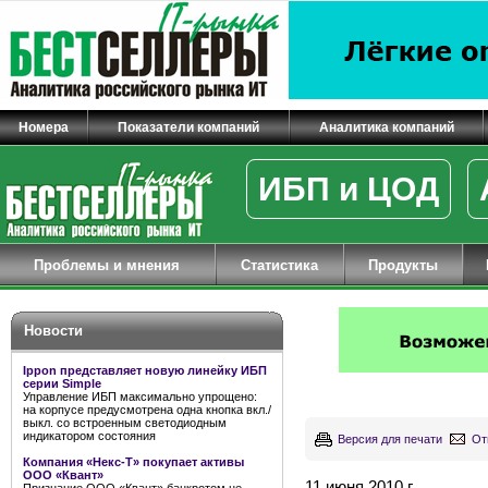
Номера
Показатели компаний
Аналитика компаний
ИБП и ЦОД
Проблемы и мнения
Статистика
Продукты
Новости
Ippon представляет новую линейку ИБП
серии Simple
Управление ИБП максимально упрощено:
на корпусе предусмотрена одна кнопка вкл./
выкл. со встроенным светодиодным
индикатором состояния
Версия для печати
От
Компания «Некс-Т» покупает активы
ООО «Квант»
11 июня 2010 г.