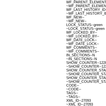
WF_PARENT_ELEMENT_
~WF_PARENT_ELEMENT
WF_LAST_HISTORY_ID-
~WF_LAST_HISTORY_ID
WF_NEW--
~WF_NEW--
LOCK_STATUS--green
~LOCK_STATUS--green
WF_LOCKED_BY--
~WF_LOCKED_BY--
WF_DATE_LOCK--
~WF_DATE_LOCK--
WF_COMMENTS--
~WF_COMMENTS--
IN_SECTIONS--N
~IN_SECTIONS--N
SHOW_COUNTER--122
~SHOW_COUNTER--12
SHOW_COUNTER_START--
~SHOW_COUNTER_START-
SHOW_COUNTER_START_
~SHOW_COUNTER_START
CODE--
~CODE--
TAGS--
~TAGS--
XML_ID--27093
~XML_ID--27093