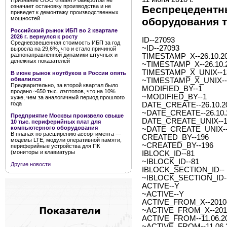
Признание ООО «Квант» банкротом не
означает остановку производства и не
Беспрецедентн
приведет к демонтажу производственных
мощностей
оборудования 
Российский рынок ИБП во 2 квартале
2026 г. вернулся к росту
ID--27093
Средневзвешенная стоимость ИБП за год
~ID--27093
выросла на 29,6%, что и стало причиной
разнонаправленной динамики штучных и
TIMESTAMP_X--26.10.20
денежных показателей
~TIMESTAMP_X--26.10.2
TIMESTAMP_X_UNIX--1
В июне рынок ноутбуков в России опять
обвалился
~TIMESTAMP_X_UNIX--
Предварительно, за второй квартал было
MODIFIED_BY--1
продано ~650 тыс. лэптопов, что на 10%
~MODIFIED_BY--1
хуже, чем за аналогичный период прошлого
года
DATE_CREATE--26.10.20
~DATE_CREATE--26.10.2
Предприятие Москвы произвело свыше
DATE_CREATE_UNIX--1
10 тыс. периферийных плат для
компьютерного оборудования
~DATE_CREATE_UNIX--
В планах по расширению ассортимента —
CREATED_BY--196
модемы LTE, модули оперативной памяти,
~CREATED_BY--196
периферийные устройства для ПК
(мониторы и клавиатуры
IBLOCK_ID--81
~IBLOCK_ID--81
Другие новости
IBLOCK_SECTION_ID--
~IBLOCK_SECTION_ID-
ACTIVE--Y
~ACTIVE--Y
ACTIVE_FROM_X--2010-0
~ACTIVE_FROM_X--2010-
ACTIVE_FROM--11.06.2
~ACTIVE_FROM--11.06.