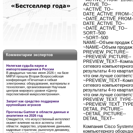
ACTIVE_TO--
~ACTIVE_TO--
DATE_ACTIVE_FROM--1
~DATE_ACTIVE_FROM--
DATE_ACTIVE_TO--
~DATE_ACTIVE_TO--
SORT--500
~SORT--500
NAME--Объем продаж Ci
~NAME--Объем продаж C
PREVIEW_PICTURE--
Комментарии экспертов
~PREVIEW_PICTURE--
PREVIEW_TEXT--Компани
Нелегкая судьба науки и
сетевого компьютерног
импортозамещения в России
результаты 4-го квартал
В двадцатых числах июня 2026 г. на базе
что они лучше соответ
МФТИ прошла Вторая Всероссийская
конференция «Печатная и гибкая
~PREVIEW_TEXT--Компан
электроника: оборудование, материалы и
сетевого компьютерног
технологии», организованная Научным
результаты 4-го квартал
центров мирового уровня «Центр
перспективной микроэлектроники».
что они лучше соответ
PREVIEW_TEXT_TYPE--
Запрет как средство поддержки
~PREVIEW_TEXT_TYPE-
крупнейших игроков
DETAIL_PICTURE--
Прогнозы Gartner в области данных и
~DETAIL_PICTURE--
аналитики на 2026 год
DETAIL_TEXT--
Ожидается, что искусственный интеллект
окажет влияние на все аспекты этой
Компания Cisco Systems
области: лидерство, управление данными,
кадровые стратегии, рыночную динамику,
компьютерного оборудо