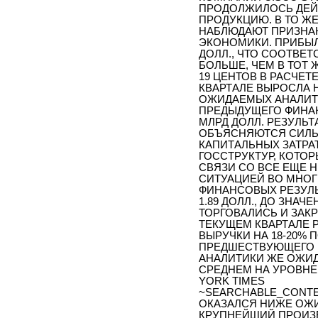
ПРОДОЛЖИЛОСЬ ДЕЙ
ПРОДУКЦИЮ. В ТО Ж
НАБЛЮДАЮТ ПРИЗНА
ЭКОНОМИКИ. ПРИБЫЛЬ
ДОЛЛ., ЧТО СООТВЕТС
БОЛЬШЕ, ЧЕМ В ТОТ Ж
19 ЦЕНТОВ В РАСЧЕТ
КВАРТАЛЕ ВЫРОСЛА Н
ОЖИДАЕМЫХ АНАЛИТИК
ПРЕДЫДУЩЕГО ФИНАН
МЛРД ДОЛЛ. РЕЗУЛЬ
ОБЪЯСНЯЮТСЯ СИЛЬ
КАПИТАЛЬНЫХ ЗАТРА
ГОССТРУКТУР, КОТОР
СВЯЗИ СО ВСЕ ЕЩЕ
СИТУАЦИЕЙ ВО МНОГ
ФИНАНСОВЫХ РЕЗУЛЬ
1.89 ДОЛЛ., ДО ЗНАЧ
ТОРГОВАЛИСЬ И ЗАКР
ТЕКУЩЕМ КВАРТАЛЕ 
ВЫРУЧКИ НА 18-20% 
ПРЕДШЕСТВУЮЩЕГО ГОД
АНАЛИТИКИ ЖЕ ОЖИД
СРЕДНЕМ НА УРОВНЕ 
YORK TIMES
~SEARCHABLE_CONTE
ОКАЗАЛСЯ НИЖЕ ОЖИ
КРУПНЕЙШИЙ ПРОИЗ