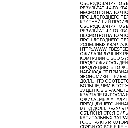
ОБОРУДОВАНИЯ, ОБ
РЕЗУЛЬТАТЫ 4-ГО КВА
НЕСМОТРЯ НА ТО ЧТ
ПРОШЛОГОДНЕГО ПЕР
КРУПНЕЙШИЙ ПРОИЗ
ОБОРУДОВАНИЯ, ОБ
РЕЗУЛЬТАТЫ 4-ГО КВА
НЕСМОТРЯ НА ТО ЧТ
ПРОШЛОГОДНЕГО ПЕР
УСПЕШНЫХ КВАРТАЛО
HTTP://WWW.ITBESTSE
ОЖИДАЛИ ЛУЧШИХ РЕ
КОМПАНИИ CISCO SY
ПРОДОЛЖИЛОСЬ ДЕЙ
ПРОДУКЦИЮ. В ТО Ж
НАБЛЮДАЮТ ПРИЗНА
ЭКОНОМИКИ. ПРИБЫЛЬ
ДОЛЛ., ЧТО СООТВЕТС
БОЛЬШЕ, ЧЕМ В ТОТ Ж
19 ЦЕНТОВ В РАСЧЕТ
КВАРТАЛЕ ВЫРОСЛА Н
ОЖИДАЕМЫХ АНАЛИТИК
ПРЕДЫДУЩЕГО ФИНАН
МЛРД ДОЛЛ. РЕЗУЛЬ
ОБЪЯСНЯЮТСЯ СИЛЬ
КАПИТАЛЬНЫХ ЗАТРА
ГОССТРУКТУР, КОТОР
СВЯЗИ СО ВСЕ ЕЩЕ