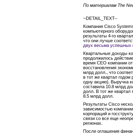
По материалам The New
~DETAIL_TEXT--
Компания Cisco Systems
компьютерного оборудо
результаты 4-го квартал
что они лучше соответс
двух весьма успешных 
Квартальные доходы ко
продолжилось действие 
время СЕО компании от
восстановления экономи
млрд долл., что соотве
в тот же квартал годом 
одну акцию). Выручка к
составила 10.8 млрд до
долл. В тот же квартал
8.5 млрд долл.
Результаты Cisco неск
зависимостью компании
корпораций и госструкту
связи со все еще неопр
регионах.
После оглашения финанс