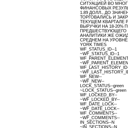
СИТУАЦИЕЙ ВО МНОГ
ФИНАНСОВЫХ РЕЗУЛЬ
1.89 ДОЛЛ., ДО ЗНАЧ
ТОРГОВАЛИСЬ И ЗАКР
ТЕКУЩЕМ КВАРТАЛЕ 
ВЫРУЧКИ НА 18-20% 
ПРЕДШЕСТВУЮЩЕГО ГОД
АНАЛИТИКИ ЖЕ ОЖИД
СРЕДНЕМ НА УРОВНЕ 
YORK TIMES
WF_STATUS_ID--1
~WF_STATUS_ID--1
WF_PARENT_ELEMENT_
~WF_PARENT_ELEMENT
WF_LAST_HISTORY_ID-
~WF_LAST_HISTORY_ID
WF_NEW--
~WF_NEW--
LOCK_STATUS--green
~LOCK_STATUS--green
WF_LOCKED_BY--
~WF_LOCKED_BY--
WF_DATE_LOCK--
~WF_DATE_LOCK--
WF_COMMENTS--
~WF_COMMENTS--
IN_SECTIONS--N
~IN_SECTIONS--N