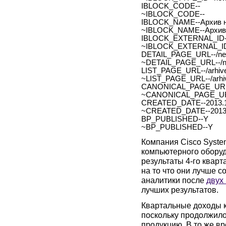
IBLOCK_CODE--
~IBLOCK_CODE--
IBLOCK_NAME--Архив н
~IBLOCK_NAME--Архив 
IBLOCK_EXTERNAL_ID-
~IBLOCK_EXTERNAL_ID
DETAIL_PAGE_URL--/new
~DETAIL_PAGE_URL--/ne
LIST_PAGE_URL--/arhive
~LIST_PAGE_URL--/arhiv
CANONICAL_PAGE_URL
~CANONICAL_PAGE_UR
CREATED_DATE--2013.1
~CREATED_DATE--2013.
BP_PUBLISHED--Y
~BP_PUBLISHED--Y
Компания Cisco Syste
компьютерного обору
результаты 4-го кварт
на то что они лучше 
аналитики после
двух
лучших результатов.
Квартальные доходы к
поскольку продолжило
продукцию. В то же в