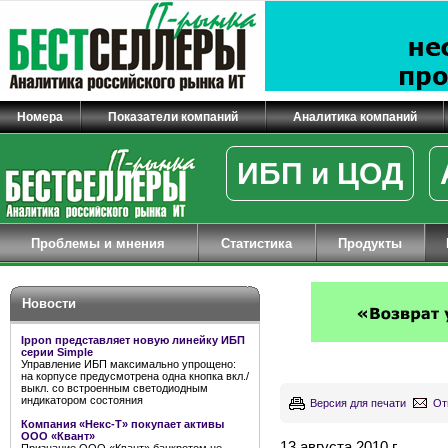
Номера
Показатели компаний
Аналитика компаний
ИБП и ЦОД
Проблемы и мнения
Статистика
Продукты
Новости
Ippon представляет новую линейку ИБП
серии Simple
Управление ИБП максимально упрощено:
на корпусе предусмотрена одна кнопка вкл./
выкл. со встроенным светодиодным
индикатором состояния
Версия для печати
От
Компания «Некс-Т» покупает активы
ООО «Квант»
13 августа 2010 г.