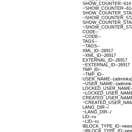
SHOW_COUNTER--614
~SHOW_COUNTER--61
SHOW_COUNTER_START--
~SHOW_COUNTER_START-
SHOW_COUNTER_START_
~SHOW_COUNTER_START
CODE--
~CODE--
TAGS--
~TAGS--
XML_ID--26917
~XML_ID--26917
EXTERNAL_ID--26917
~EXTERNAL_ID--26917
TMP_ID--
~TMP_ID--
USER_NAME--(adminka)
~USER_NAME--(adminka
LOCKED_USER_NAME-
~LOCKED_USER_NAME
CREATED_USER_NAME
~CREATED_USER_NAM
LANG_DIR--/
~LANG_DIR--/
LID--ru
~LID--ru
IBLOCK_TYPE_ID--new
~IBLOCK_TYPE_ID--ne