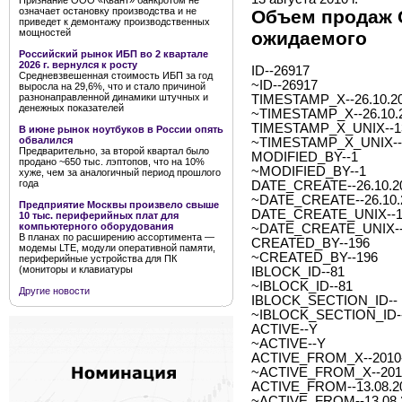
Признание ООО «Квант» банкротом не
означает остановку производства и не
Объем продаж C
приведет к демонтажу производственных
мощностей
ожидаемого
Российский рынок ИБП во 2 квартале
2026 г. вернулся к росту
ID--26917
Средневзвешенная стоимость ИБП за год
~ID--26917
выросла на 29,6%, что и стало причиной
разнонаправленной динамики штучных и
TIMESTAMP_X--26.10.20
денежных показателей
~TIMESTAMP_X--26.10.2
TIMESTAMP_X_UNIX--1
В июне рынок ноутбуков в России опять
обвалился
~TIMESTAMP_X_UNIX--
Предварительно, за второй квартал было
MODIFIED_BY--1
продано ~650 тыс. лэптопов, что на 10%
~MODIFIED_BY--1
хуже, чем за аналогичный период прошлого
года
DATE_CREATE--26.10.20
~DATE_CREATE--26.10.2
Предприятие Москвы произвело свыше
DATE_CREATE_UNIX--1
10 тыс. периферийных плат для
компьютерного оборудования
~DATE_CREATE_UNIX--
В планах по расширению ассортимента —
CREATED_BY--196
модемы LTE, модули оперативной памяти,
~CREATED_BY--196
периферийные устройства для ПК
(мониторы и клавиатуры
IBLOCK_ID--81
~IBLOCK_ID--81
Другие новости
IBLOCK_SECTION_ID--
~IBLOCK_SECTION_ID-
ACTIVE--Y
~ACTIVE--Y
ACTIVE_FROM_X--2010-0
~ACTIVE_FROM_X--2010-
ACTIVE_FROM--13.08.2
~ACTIVE_FROM--13.08.