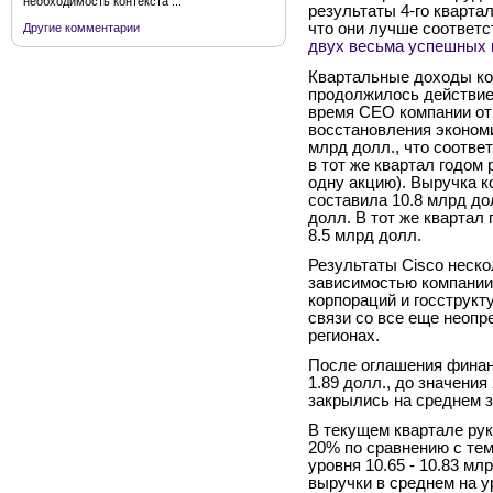
необходимость контекста ...
результаты 4-го квартал
что они лучше соответс
Другие комментарии
двух весьма успешных 
Квартальные доходы ко
продолжилось действие 
время СЕО компании от
восстановления экономи
млрд долл., что соотве
в тот же квартал годом 
одну акцию). Выручка к
составила 10.8 млрд до
долл. В тот же квартал
8.5 млрд долл.
Результаты Cisco неск
зависимостью компании
корпораций и госструкту
связи со все еще неопр
регионах.
После оглашения финанс
1.89 долл., до значения
закрылись на среднем з
В текущем квартале рук
20% по сравнению с тем
уровня 10.65 - 10.83 м
выручки в среднем на у