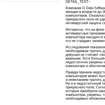
DETAIL_TEXT--
Компания G Data Softwa
женщин в возрасте до 3
компьютеров. Оказалос
прекрасного пола не у
антивирусной защиты св
Интересно, что на фоне
антивирусные программы
компьютера находится в
кто не страдает заниже
Исследования показали
необходимым тратить де
девушки не считают св
важными. Хотя большин
недостаточно уверены и
компьютере и обеспечи
Правда причина недост
компьютеров может быть
и нежеланием тратить д
Но и в недостаточной т
прекрасного пола. Согл
которые приобрели паке
компьютера, уверены, ч
необходимые обновлени