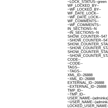
~LOCK_STATUS--green
WF_LOCKED_BY--
~WF_LOCKED_BY--
WF_DATE_LOCK--
~WF_DATE_LOCK--
WF_COMMENTS--
~WF_COMMENTS--
IN_SECTIONS--N
~IN_SECTIONS--N
SHOW_COUNTER--547
~SHOW_COUNTER--54
SHOW_COUNTER_START--
~SHOW_COUNTER_START-
SHOW_COUNTER_START_
~SHOW_COUNTER_START
CODE--
~CODE--
TAGS--
~TAGS--
XML_ID--26888
~XML_ID--26888
EXTERNAL_ID--26888
~EXTERNAL_ID--26888
TMP_ID--
~TMP_ID--
USER_NAME--(adminka)
~USER_NAME--(adminka
LOCKED_USER_NAME-