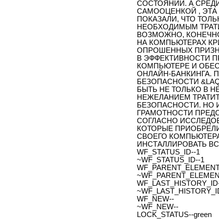
СОСТОЯНИИ. А СРЕДИ
САМООЦЕНКОЙ , ЭТА
ПОКАЗАЛИ, ЧТО ТОЛ
НЕОБХОДИМЫМ ТРАТИ
ВОЗМОЖНО, КОНЕЧН
НА КОМПЬЮТЕРАХ К
ОПРОШЕННЫХ ПРИЗНА
В ЭФФЕКТИВНОСТИ П
КОМПЬЮТЕРЕ И ОБЕ
ОНЛАЙН-БАНКИНГА. 
БЕЗОПАСНОСТИ &LA
БЫТЬ НЕ ТОЛЬКО В 
НЕЖЕЛАНИЕМ ТРАТИТ
БЕЗОПАСНОСТИ. НО 
ГРАМОТНОСТИ ПРЕДС
СОГЛАСНО ИССЛЕДО
КОТОРЫЕ ПРИОБРЕЛИ
СВОЕГО КОМПЬЮТЕРА,
ИНСТАЛЛИРОВАТЬ В
WF_STATUS_ID--1
~WF_STATUS_ID--1
WF_PARENT_ELEMENT_
~WF_PARENT_ELEMENT
WF_LAST_HISTORY_ID-
~WF_LAST_HISTORY_ID
WF_NEW--
~WF_NEW--
LOCK_STATUS--green