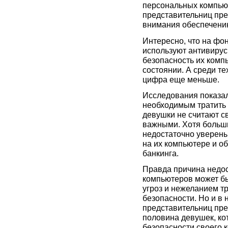
персональных компьют
представительниц пре
внимания обеспечени
Интересно, что на фо
используют антивирус
безопасность их комп
состоянии. А среди те
цифра еще меньше.
Исследования показал
необходимым тратить 
девушки не считают с
важными. Хотя больши
недостаточно уверены
на их компьютере и о
банкинга.
Правда причина недос
компьютеров может бы
угроз и нежеланием т
безопасности. Но и в
представительниц пре
половина девушек, ко
безопасности своего к