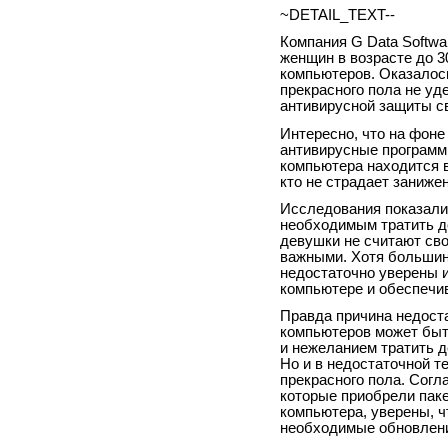
~DETAIL_TEXT--
Компания G Data Softwa
женщин в возрасте до 3
компьютеров. Оказалос
прекрасного пола не у
антивирусной защиты св
Интересно, что на фоне
антивирусные программы
компьютера находится в
кто не страдает заниже
Исследования показали
необходимым тратить де
девушки не считают св
важными. Хотя большин
недостаточно уверены и
компьютере и обеспечи
Правда причина недост
компьютеров может быть
и нежеланием тратить д
Но и в недостаточной т
прекрасного пола. Согл
которые приобрели паке
компьютера, уверены, ч
необходимые обновлени