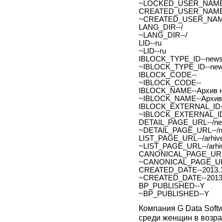
~LOCKED_USER_NAME
CREATED_USER_NAME
~CREATED_USER_NAM
LANG_DIR--/
~LANG_DIR--/
LID--ru
~LID--ru
IBLOCK_TYPE_ID--new
~IBLOCK_TYPE_ID--ne
IBLOCK_CODE--
~IBLOCK_CODE--
IBLOCK_NAME--Архив н
~IBLOCK_NAME--Архив 
IBLOCK_EXTERNAL_ID-
~IBLOCK_EXTERNAL_ID
DETAIL_PAGE_URL--/new
~DETAIL_PAGE_URL--/ne
LIST_PAGE_URL--/arhive
~LIST_PAGE_URL--/arhiv
CANONICAL_PAGE_URL
~CANONICAL_PAGE_UR
CREATED_DATE--2013.1
~CREATED_DATE--2013.
BP_PUBLISHED--Y
~BP_PUBLISHED--Y
Компания G Data Soft
среди женщин в возрас