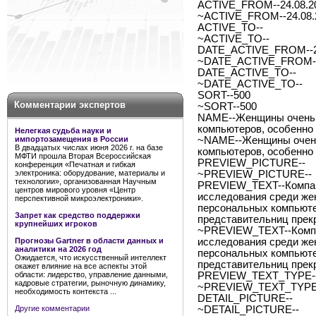
ACTIVE_FROM--24.08.2
~ACTIVE_FROM--24.08.
ACTIVE_TO--
~ACTIVE_TO--
DATE_ACTIVE_FROM--2
~DATE_ACTIVE_FROM--
DATE_ACTIVE_TO--
~DATE_ACTIVE_TO--
SORT--500
Комментарии экспертов
~SORT--500
NAME--Женщины очень л
компьютеров, особенно
Нелегкая судьба науки и
импортозамещения в России
~NAME--Женщины очень 
В двадцатых числах июня 2026 г. на базе
компьютеров, особенно
МФТИ прошла Вторая Всероссийская
PREVIEW_PICTURE--
конференция «Печатная и гибкая
электроника: оборудование, материалы и
~PREVIEW_PICTURE--
технологии», организованная Научным
PREVIEW_TEXT--Компани
центров мирового уровня «Центр
исследования среди жен
перспективной микроэлектроники».
персональных компьюте
Запрет как средство поддержки
представительниц прек
крупнейших игроков
~PREVIEW_TEXT--Компан
Прогнозы Gartner в области данных и
исследования среди жен
аналитики на 2026 год
персональных компьюте
Ожидается, что искусственный интеллект
представительниц прек
окажет влияние на все аспекты этой
области: лидерство, управление данными,
PREVIEW_TEXT_TYPE--
кадровые стратегии, рыночную динамику,
~PREVIEW_TEXT_TYPE-
необходимость контекста ...
DETAIL_PICTURE--
Другие комментарии
~DETAIL_PICTURE--