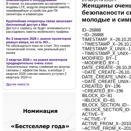
компьютерного оборудования
В планах по расширению ассортимента —
Женщины очень
модемы LTE, модули оперативной памяти,
периферийные устройства для ПК
безопасности с
(мониторы и клавиатуры
молодые и сим
Крупнейшие операторы связи запускают
бесплатный доступ к Мах
Доступ к сервису не будет оплачиваться и
ID--26888
расходовать пакеты мобильного трафика
~ID--26888
Во 2 квартале 2026 г. рынок проекторов
TIMESTAMP_X--26.10.20
рванул вверх, но есть НО…
~TIMESTAMP_X--26.10.2
Но обольщаться пока не стоит. Это скорее
TIMESTAMP_X_UNIX--1
технический отскок, чем реальный рост
рынка
~TIMESTAMP_X_UNIX--
MODIFIED_BY--1
2 квартал 2026 г. на рынке мониторов
~MODIFIED_BY--1
предварительно очень плох
Значительные темпы снижения во многом
DATE_CREATE--26.10.20
связаны с эффектом базы, а вообще 2
~DATE_CREATE--26.10.2
квартал 2026 совсем немного уступил 2
DATE_CREATE_UNIX--1
кварталу 2024-го
~DATE_CREATE_UNIX--
Другие новости
CREATED_BY--196
~CREATED_BY--196
IBLOCK_ID--81
~IBLOCK_ID--81
IBLOCK_SECTION_ID--
~IBLOCK_SECTION_ID-
ACTIVE--Y
~ACTIVE--Y
ACTIVE_FROM_X--2010-0
~ACTIVE_FROM_X--2010-