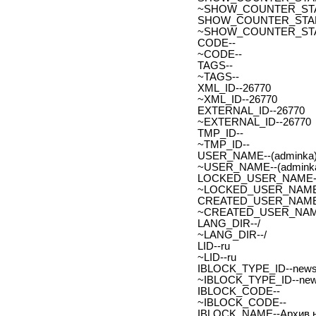
~SHOW_COUNTER_START-
SHOW_COUNTER_START_
~SHOW_COUNTER_START
CODE--
~CODE--
TAGS--
~TAGS--
XML_ID--26770
~XML_ID--26770
EXTERNAL_ID--26770
~EXTERNAL_ID--26770
TMP_ID--
~TMP_ID--
USER_NAME--(adminka)
~USER_NAME--(adminka
LOCKED_USER_NAME-
~LOCKED_USER_NAME
CREATED_USER_NAME
~CREATED_USER_NAM
LANG_DIR--/
~LANG_DIR--/
LID--ru
~LID--ru
IBLOCK_TYPE_ID--new
~IBLOCK_TYPE_ID--ne
IBLOCK_CODE--
~IBLOCK_CODE--
IBLOCK_NAME--Архив н