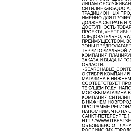
ЛИЦАМ ОБСЛУЖИВАНИ
СИТИЛИНК&RSQUO;А,
ТРАДИЦИОННЫХ ПРОД
ИМЕННО ДЛЯ ПРОФЕС
ДОЛЖНА СЫГРАТЬ И 
ДОСТУПНОСТЬ ТОВАР
ПРОЕКТА, «НЕПРИВЫ
СЛЕДОВАТЕЛЬНО, БУ
ПРЕИМУЩЕСТВОМ. ВС
ЗОНЫ ПРЕДПОЛАГАЕ
ТЕРРИТОРИАЛЬНОЙ ИН
КОМПАНИЯ ПЛАНИРУЕ
ЗАКАЗА И ВЫДАЧИ Т
ОБЛАСТИ.
~SEARCHABLE_CONTE
ОКТЯБРЯ КОМПАНИЯ 
МАГАЗИНА В НИЖНЕМ
СООТВЕТСТВУЕТ ПРО
ТЕКУЩЕМ ГОДУ: НАП
МОСКВЫ МАГАЗИНА В 
КОМПАНИЯ СИТИЛИНК
В НИЖНЕМ НОВГОРОД
ПРОГРАММЕ РЕГИОНА
НАПОМНИМ, ЧТО НА 
САНКТ-ПЕТЕРБУРГЕ [
HTTP://WWW.ITBESTSE
ОБЪЯВЛЕНО О ПЛАНАХ
РОССИЙСКИХ ГОРОДО