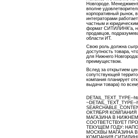
Новгороде. Менеджмент
вполне удовлетворител
корпоративный рынок, 
интеграторами работае
частным и юридическим
формат СИТИЛИНК’а, не
продавцов, подразумев
области ИТ.
Свою роль должна сыгр
доступность товара, чт
для Нижнего Новгорода
преимуществом.
Вслед за открытием цен
сопутствующей территор
компания планирует отк
выдачи товара) по всем
DETAIL_TEXT_TYPE--ht
~DETAIL_TEXT_TYPE--h
SEARCHABLE_CONTEN
ОКТЯБРЯ КОМПАНИЯ 
МАГАЗИНА В НИЖНЕМ
СООТВЕТСТВУЕТ ПРО
ТЕКУЩЕМ ГОДУ: НАП
МОСКВЫ МАГАЗИНА В 
КОМПАНИЯ СИТИЛИНК