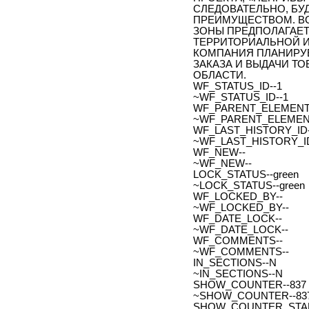
СЛЕДОВАТЕЛЬНО, БУ
ПРЕИМУЩЕСТВОМ. ВС
ЗОНЫ ПРЕДПОЛАГАЕ
ТЕРРИТОРИАЛЬНОЙ ИН
КОМПАНИЯ ПЛАНИРУЕ
ЗАКАЗА И ВЫДАЧИ Т
ОБЛАСТИ.
WF_STATUS_ID--1
~WF_STATUS_ID--1
WF_PARENT_ELEMENT_
~WF_PARENT_ELEMENT
WF_LAST_HISTORY_ID-
~WF_LAST_HISTORY_ID
WF_NEW--
~WF_NEW--
LOCK_STATUS--green
~LOCK_STATUS--green
WF_LOCKED_BY--
~WF_LOCKED_BY--
WF_DATE_LOCK--
~WF_DATE_LOCK--
WF_COMMENTS--
~WF_COMMENTS--
IN_SECTIONS--N
~IN_SECTIONS--N
SHOW_COUNTER--837
~SHOW_COUNTER--83
SHOW_COUNTER_START--