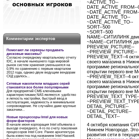
~ACTIVE_TO--
DATE_ACTIVE_FROM--0
~DATE_ACTIVE_FROM--
DATE_ACTIVE_TO--
~DATE_ACTIVE_TO--
SORT--500
~SORT--500
NAME--СИТИЛИНК двин
Комментарии экспертов
~NAME--СИТИЛИНК дви
PREVIEW_PICTURE--
Помогают ли серверы продавать
~PREVIEW_PICTURE--
дисковые массивы?
PREVIEW_TEXT--4 октя
Согласно очередному квартальному отчету
IDC, в начале нынешнего года мировой
своего магазина в Нижн
рынок систем хранения уменьшился на
программе региональног
0,9% по сравнению с первым кварталом
открытии первого вне 
2012 года, однако двум ведущим вендорам
СХД удалось...
~PREVIEW_TEXT--4 окт
своего магазина в Нижн
Сетевые накопители младших серий
программе региональног
становятся все более популярными
Для предприятий СМБ ключевыми
открытии первого вне 
характеристиками NAS являются: удобство
PREVIEW_TEXT_TYPE--
и легкость настройки, быстрый ввод в
~PREVIEW_TEXT_TYPE-
эксплуатацию, надежность и минимальное
сопровождение. Не случайно даже крупные
DETAIL_PICTURE--
заказчики...
~DETAIL_PICTURE--
DETAIL_TEXT--
Новые процессоры Intel для новых
форм-факторов
4 октября компания СИ
В начале июня корпорация Intel объявила о
выходе очередного, 4-го по счету поколения
Нижнем Новгороде. Это
процессоров Intel Core. Ранее архитектура
развития сети в текущем
была известна под названием Intel Haswell.