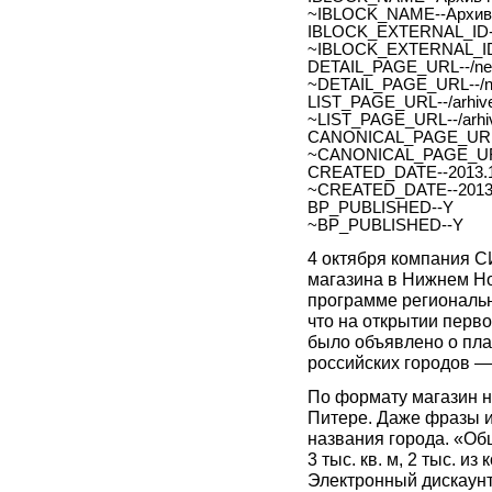
~IBLOCK_NAME--Архив 
IBLOCK_EXTERNAL_ID-
~IBLOCK_EXTERNAL_ID
DETAIL_PAGE_URL--/new
~DETAIL_PAGE_URL--/ne
LIST_PAGE_URL--/arhive
~LIST_PAGE_URL--/arhiv
CANONICAL_PAGE_URL
~CANONICAL_PAGE_UR
CREATED_DATE--2013.1
~CREATED_DATE--2013.
BP_PUBLISHED--Y
~BP_PUBLISHED--Y
4 октября компания 
магазина в Нижнем Но
программе региональн
что на открытии перв
было объявлено о пла
российских городов —
По формату магазин на
Питере. Даже фразы и
названия города. «Об
3 тыс. кв. м, 2 тыс. и
Электронный дискаун