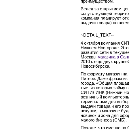
преимуществом.
Вслед за открытием цен
сопутствующей территор
компания планирует отк
выдачи товара) по всем
~DETAIL_TEXT--
4 октября компания СИ
Нижнем Новгороде. Это
развития сети в текущем
Москвы
магазина в Сан
2010 г. еще двух крупн
Новосибирска.
По формату магазин на 
Питере. Даже фразы из 
города. «Общая площадь
тыс. из которых займут
СИТИЛИНК (Нижний Нов
розничный компьютерны
терминалами для выбора
выдачи товара и его пр
покупки, в магазине бу
новинок и зона для офо
малого бизнеса (СМБ).
Похоже, что именно на