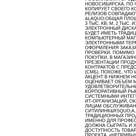
НОВОСИБИРСКА. ПО 
КОПИРУЕТ СВОЕГО КО
РЕЛИЗОВ СОВПАДАЮТ
&LAQUO;ОБЩАЯ ПЛОЩ
3 ТЫС. КВ. М, 2 ТЫ
ЭЛЕКТРОННЫЙ ДИСКА
БУДЕТ ИМЕТЬ ТРАД
КОМПЬЮТЕРНЫЙ МАГ
ЭЛЕКТРОННЫМИ ТЕРМ
ОФОРМЛЕНИЯ ЗАКАЗА
ПРОВЕРКИ. ПОМИМО 
ПОКУПКИ, В МАГАЗИН
ПРЕЗЕНТАЦИИ ПРОДУ
КОНТРАКТОВ С ПРЕД
(СМБ). ПОХОЖЕ, ЧТ
АКЦЕНТ В НИЖНЕМ Н
ОЦЕНИВАЕТ ОБЪЕМ М
УДОВЛЕТВОРИТЕЛЬНЫ
КОРПОРАТИВНЫЙ РЫН
СИСТЕМНЫМИ ИНТЕГ
ИТ-ОРГАНИЗАЦИЙ, 
ЛИЦАМ ОБСЛУЖИВАНИ
СИТИЛИНК&RSQUO;А,
ТРАДИЦИОННЫХ ПРОД
ИМЕННО ДЛЯ ПРОФЕС
ДОЛЖНА СЫГРАТЬ И 
ДОСТУПНОСТЬ ТОВАР
ПРОЕКТА, «НЕПРИВЫ