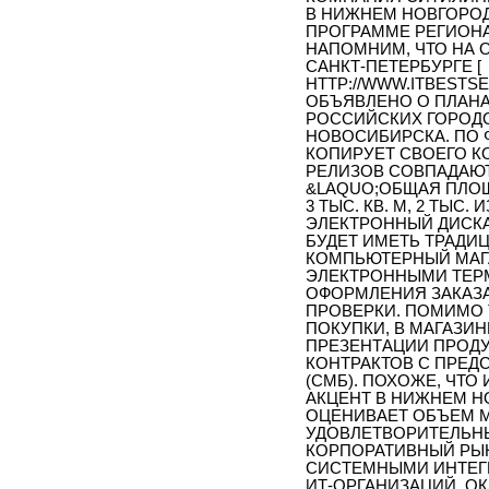
В НИЖНЕМ НОВГОРОД
ПРОГРАММЕ РЕГИОНА
НАПОМНИМ, ЧТО НА 
САНКТ-ПЕТЕРБУРГЕ [
HTTP://WWW.ITBESTSE
ОБЪЯВЛЕНО О ПЛАНАХ
РОССИЙСКИХ ГОРОДО
НОВОСИБИРСКА. ПО 
КОПИРУЕТ СВОЕГО КО
РЕЛИЗОВ СОВПАДАЮТ
&LAQUO;ОБЩАЯ ПЛОЩ
3 ТЫС. КВ. М, 2 ТЫ
ЭЛЕКТРОННЫЙ ДИСКА
БУДЕТ ИМЕТЬ ТРАД
КОМПЬЮТЕРНЫЙ МАГ
ЭЛЕКТРОННЫМИ ТЕРМ
ОФОРМЛЕНИЯ ЗАКАЗА
ПРОВЕРКИ. ПОМИМО 
ПОКУПКИ, В МАГАЗИН
ПРЕЗЕНТАЦИИ ПРОДУ
КОНТРАКТОВ С ПРЕД
(СМБ). ПОХОЖЕ, ЧТ
АКЦЕНТ В НИЖНЕМ Н
ОЦЕНИВАЕТ ОБЪЕМ М
УДОВЛЕТВОРИТЕЛЬНЫ
КОРПОРАТИВНЫЙ РЫН
СИСТЕМНЫМИ ИНТЕГ
ИТ-ОРГАНИЗАЦИЙ, 