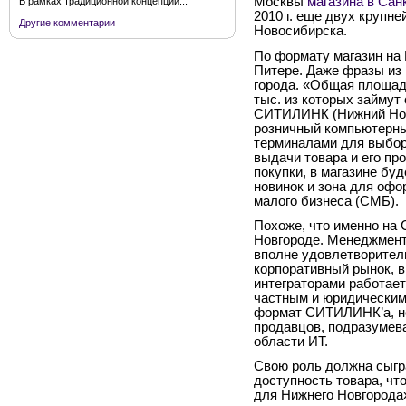
Москвы
магазина в Сан
В рамках традиционной концепции...
2010 г. еще двух крупн
Другие комментарии
Новосибирска.
По формату магазин на 
Питере. Даже фразы из 
города. «Общая площадь
тыс. из которых займут
СИТИЛИНК (Нижний Нов
розничный компьютерны
терминалами для выбора
выдачи товара и его пр
покупки, в магазине бу
новинок и зона для офо
малого бизнеса (СМБ).
Похоже, что именно на
Новгороде. Менеджмент
вполне удовлетворител
корпоративный рынок, 
интеграторами работае
частным и юридическим
формат СИТИЛИНК’а, не
продавцов, подразумев
области ИТ.
Свою роль должна сыгр
доступность товара, чт
для Нижнего Новгорода