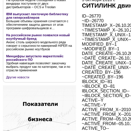
На прошлой неделе сообщения о новых
вендорах поступили от двух
СИТИЛИНК двин
дистрибьюторов – OCS и Treolan
IBM выпускает ленточную библиотеку
ID--26770
для гиперскейлеров
~ID--26770
Большие объемы хранения сочетаются с
обеспечением защиты данных от атак
TIMESTAMP_X--26.10.20
программ-шифровальщиков и…
~TIMESTAMP_X--26.10.2
TIMESTAMP_X_UNIX--1
На российском рынке появился новый
ноутбучный бренд
~TIMESTAMP_X_UNIX--
Анонс столь широкого модельного ряда
MODIFIED_BY--1
говорит о серьезности намерений HIPER на
~MODIFIED_BY--1
российском рынке ноутбуков
DATE_CREATE--26.10.20
Минцифры запустило маркетплейс
~DATE_CREATE--26.10.2
российского ПО
DATE_CREATE_UNIX--1
Удобная навигация позволяет заказчику
выбрать продукт как по категории, так и по
~DATE_CREATE_UNIX--
отрасли применения
CREATED_BY--196
~CREATED_BY--196
Другие новости
IBLOCK_ID--81
~IBLOCK_ID--81
IBLOCK_SECTION_ID--
~IBLOCK_SECTION_ID-
ACTIVE--Y
~ACTIVE--Y
ACTIVE_FROM_X--2010-1
~ACTIVE_FROM_X--2010-
ACTIVE_FROM--05.10.2
~ACTIVE_FROM--05.10.
ACTIVE_TO--