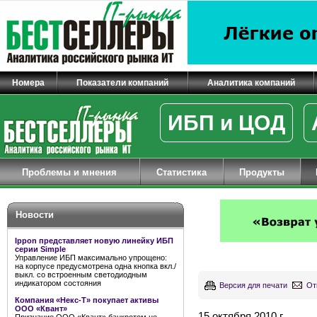
Номера
Показатели компаний
Аналитика компаний
ИБП и ЦОД
Проблемы и мнения
Статистика
Продукты
Новости
Ippon представляет новую линейку ИБП
серии Simple
Управление ИБП максимально упрощено:
на корпусе предусмотрена одна кнопка вкл./
выкл. со встроенным светодиодным
индикатором состояния
Версия для печати
От
Компания «Некс-Т» покупает активы
ООО «Квант»
15 октября 2010 г.