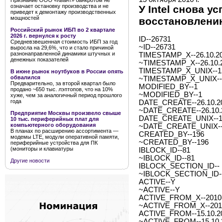
Признание ООО «Квант» банкротом не
означает остановку производства и не
У Intel снова 
приведет к демонтажу производственных
мощностей
восстановлени
Российский рынок ИБП во 2 квартале
2026 г. вернулся к росту
ID--26731
Средневзвешенная стоимость ИБП за год
~ID--26731
выросла на 29,6%, что и стало причиной
разнонаправленной динамики штучных и
TIMESTAMP_X--26.10.20
денежных показателей
~TIMESTAMP_X--26.10.2
TIMESTAMP_X_UNIX--1
В июне рынок ноутбуков в России опять
обвалился
~TIMESTAMP_X_UNIX--
Предварительно, за второй квартал было
MODIFIED_BY--1
продано ~650 тыс. лэптопов, что на 10%
~MODIFIED_BY--1
хуже, чем за аналогичный период прошлого
года
DATE_CREATE--26.10.20
~DATE_CREATE--26.10.2
Предприятие Москвы произвело свыше
DATE_CREATE_UNIX--1
10 тыс. периферийных плат для
компьютерного оборудования
~DATE_CREATE_UNIX--
В планах по расширению ассортимента —
CREATED_BY--196
модемы LTE, модули оперативной памяти,
~CREATED_BY--196
периферийные устройства для ПК
(мониторы и клавиатуры
IBLOCK_ID--81
~IBLOCK_ID--81
Другие новости
IBLOCK_SECTION_ID--
~IBLOCK_SECTION_ID-
ACTIVE--Y
~ACTIVE--Y
ACTIVE_FROM_X--2010-1
~ACTIVE_FROM_X--2010-
ACTIVE_FROM--15.10.2
~ACTIVE_FROM--15.10.