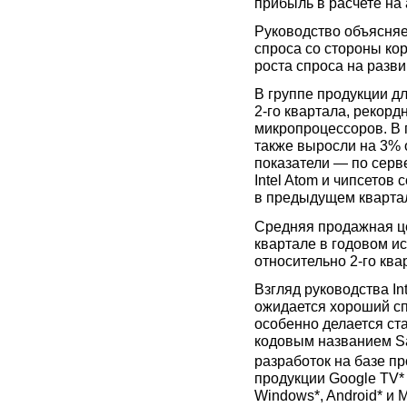
прибыль в расчете на 
Руководство объясняет
спроса со стороны ко
роста спроса на разв
В группе продукции д
2-го
квартала, рекорд
микропроцессоров. В 
также выросли на 3%
показатели — по сер
Intel Atom и чипсетов
в предыдущем кварта
Средняя продажная це
квартале в годовом и
относительно
2-го
квар
Взгляд руководства In
ожидается хороший сп
особенно делается ст
кодовым названием Sa
разработок на базе пр
продукции Google TV*
Windows*, Android* и 