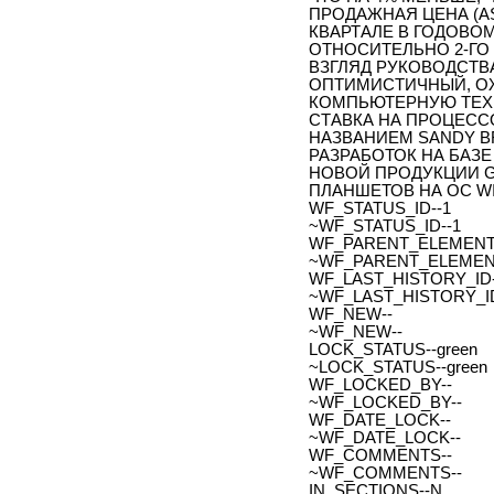
ПРОДАЖНАЯ ЦЕНА (AS
КВАРТАЛЕ В ГОДОВО
ОТНОСИТЕЛЬНО 2-ГО
ВЗГЛЯД РУКОВОДСТВА
ОПТИМИСТИЧНЫЙ, О
КОМПЬЮТЕРНУЮ ТЕХН
СТАВКА НА ПРОЦЕС
НАЗВАНИЕМ SANDY B
РАЗРАБОТОК НА БАЗЕ
НОВОЙ ПРОДУКЦИИ G
ПЛАНШЕТОВ НА ОС WI
WF_STATUS_ID--1
~WF_STATUS_ID--1
WF_PARENT_ELEMENT_
~WF_PARENT_ELEMENT
WF_LAST_HISTORY_ID-
~WF_LAST_HISTORY_ID
WF_NEW--
~WF_NEW--
LOCK_STATUS--green
~LOCK_STATUS--green
WF_LOCKED_BY--
~WF_LOCKED_BY--
WF_DATE_LOCK--
~WF_DATE_LOCK--
WF_COMMENTS--
~WF_COMMENTS--
IN_SECTIONS--N