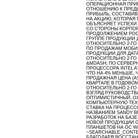
ОПЕРАЦИОННАЯ ПРИБ
ОТНОШЕНИЮ К ПРЕД
ПРИБЫЛЬ, СОСТАВИВШ
НА АКЦИЮ, КОТОРАЯ
ОБЪЯСНЯЕТ УСПЕХИ I
СО СТОРОНЫ КОРПОР
ПРОДОЛЖЕНИЕМ РОС
ГРУППЕ ПРОДУКЦИИ Д
ОТНОСИТЕЛЬНО 2-ГО
ПО ПРОДАЖАМ МОБИ
ПРОДУКЦИИ ДЛЯ ДАТ
ОТНОСИТЕЛЬНО 2-ГО
&MDASH; ПО СЕРВЕ
ПРОЦЕССОРА INTEL A
ЧТО НА 4% МЕНЬШЕ, 
ПРОДАЖНАЯ ЦЕНА (AS
КВАРТАЛЕ В ГОДОВО
ОТНОСИТЕЛЬНО 2-ГО
ВЗГЛЯД РУКОВОДСТВА
ОПТИМИСТИЧНЫЙ, О
КОМПЬЮТЕРНУЮ ТЕХН
СТАВКА НА ПРОЦЕС
НАЗВАНИЕМ SANDY B
РАЗРАБОТОК НА БАЗЕ
НОВОЙ ПРОДУКЦИИ G
ПЛАНШЕТОВ НА ОС WI
~SEARCHABLE_CONTE
БЛАГОДАРЯ ВОССТА