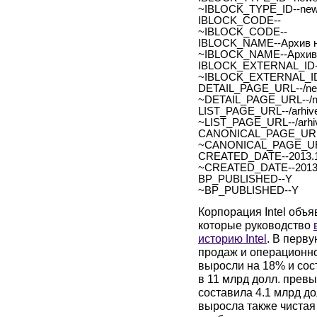
~IBLOCK_TYPE_ID--ne
IBLOCK_CODE--
~IBLOCK_CODE--
IBLOCK_NAME--Архив н
~IBLOCK_NAME--Архив 
IBLOCK_EXTERNAL_ID-
~IBLOCK_EXTERNAL_ID
DETAIL_PAGE_URL--/new
~DETAIL_PAGE_URL--/ne
LIST_PAGE_URL--/arhive
~LIST_PAGE_URL--/arhiv
CANONICAL_PAGE_URL
~CANONICAL_PAGE_UR
CREATED_DATE--2013.1
~CREATED_DATE--2013.
BP_PUBLISHED--Y
~BP_PUBLISHED--Y
Корпорация Intel объ
которые руководство
историю Intel
. В перву
продаж и операционно
выросли на 18% и сос
в 11 млрд долл. прев
составила 4.1 млрд д
выросла также чистая 