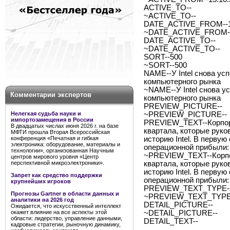
ACTIVE_TO--
~ACTIVE_TO--
DATE_ACTIVE_FROM--1
~DATE_ACTIVE_FROM--
DATE_ACTIVE_TO--
~DATE_ACTIVE_TO--
SORT--500
~SORT--500
NAME--У Intel снова у
компьютерного рынка
~NAME--У Intel снова 
Комментарии экспертов
компьютерного рынка
PREVIEW_PICTURE--
Нелегкая судьба науки и
~PREVIEW_PICTURE--
импортозамещения в России
PREVIEW_TEXT--Корпора
В двадцатых числах июня 2026 г. на базе
квартала, которые руко
МФТИ прошла Вторая Всероссийская
конференция «Печатная и гибкая
историю Intel. В первую
электроника: оборудование, материалы и
операционной прибыли:
технологии», организованная Научным
~PREVIEW_TEXT--Корпор
центров мирового уровня «Центр
перспективной микроэлектроники».
квартала, которые руко
историю Intel. В первую
Запрет как средство поддержки
операционной прибыли:
крупнейших игроков
PREVIEW_TEXT_TYPE--
Прогнозы Gartner в области данных и
~PREVIEW_TEXT_TYPE-
аналитики на 2026 год
DETAIL_PICTURE--
Ожидается, что искусственный интеллект
окажет влияние на все аспекты этой
~DETAIL_PICTURE--
области: лидерство, управление данными,
DETAIL_TEXT--
кадровые стратегии, рыночную динамику,