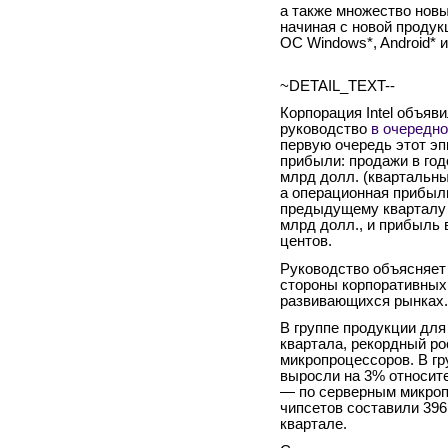
а также множество новы
начиная с новой продук
ОС Windows*, Android* 
~DETAIL_TEXT--
Корпорация Intel объя
руководство
в очередно
первую очередь этот эп
прибыли: продажи в год
млрд долл. (квартальны
а операционная прибыль
предыдущему кварталу 
млрд долл., и прибыль 
центов.
Руководство объясняет 
стороны корпоративных 
развивающихся рынках.
В группе продукции для
квартала, рекордный р
микропроцессоров. В гр
выросли на 3% относит
— по серверным микропр
чипсетов составили 396
квартале.