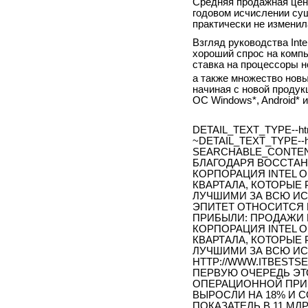
Средняя продажная цена
годовом исчислении су
практически не изменил
Взгляд руководства Inte
хороший спрос на компь
ставка на процессоры н
а также множество новы
начиная с новой продук
ОС Windows*, Android* 
DETAIL_TEXT_TYPE--ht
~DETAIL_TEXT_TYPE--h
SEARCHABLE_CONTEN
БЛАГОДАРЯ ВОССТА
КОРПОРАЦИЯ INTEL 
КВАРТАЛА, КОТОРЫЕ
ЛУЧШИМИ ЗА ВСЮ ИС
ЭПИТЕТ ОТНОСИТСЯ
ПРИБЫЛИ: ПРОДАЖИ 
КОРПОРАЦИЯ INTEL 
КВАРТАЛА, КОТОРЫЕ
ЛУЧШИМИ ЗА ВСЮ ИСТ
HTTP://WWW.ITBESTSEL
ПЕРВУЮ ОЧЕРЕДЬ ЭТ
ОПЕРАЦИОННОЙ ПРИ
ВЫРОСЛИ НА 18% И С
ПОКАЗАТЕЛЬ В 11 МЛ