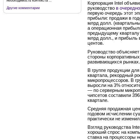
необходимость контекста ...
Корпорация Intel объя
руководство
в очередно
Другие комментарии
первую очередь этот эп
прибыли: продажи в год
млрд долл. (квартальны
а операционная прибыль
предыдущему кварталу 
млрд долл., и прибыль 
центов.
Руководство объясняет 
стороны корпоративных 
развивающихся рынках.
В группе продукции для
квартала, рекордный р
микропроцессоров. В гр
выросли на 3% относит
— по серверным микропр
чипсетов составили 396
квартале.
Средняя продажная цена
годовом исчислении су
практически не изменил
Взгляд руководства Inte
хороший спрос на компь
ставка на процессоры н