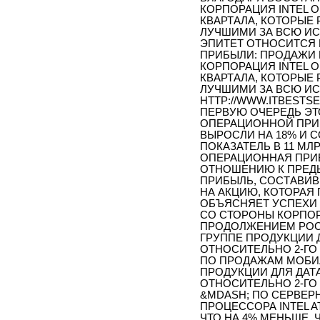
КОРПОРАЦИЯ INTEL 
КВАРТАЛА, КОТОРЫЕ
ЛУЧШИМИ ЗА ВСЮ ИС
ЭПИТЕТ ОТНОСИТСЯ
ПРИБЫЛИ: ПРОДАЖИ 
КОРПОРАЦИЯ INTEL 
КВАРТАЛА, КОТОРЫЕ
ЛУЧШИМИ ЗА ВСЮ ИСТ
HTTP://WWW.ITBESTSEL
ПЕРВУЮ ОЧЕРЕДЬ ЭТ
ОПЕРАЦИОННОЙ ПРИ
ВЫРОСЛИ НА 18% И С
ПОКАЗАТЕЛЬ В 11 МЛ
ОПЕРАЦИОННАЯ ПРИБ
ОТНОШЕНИЮ К ПРЕД
ПРИБЫЛЬ, СОСТАВИВШ
НА АКЦИЮ, КОТОРАЯ
ОБЪЯСНЯЕТ УСПЕХИ I
СО СТОРОНЫ КОРПОР
ПРОДОЛЖЕНИЕМ РОС
ГРУППЕ ПРОДУКЦИИ Д
ОТНОСИТЕЛЬНО 2-ГО
ПО ПРОДАЖАМ МОБИ
ПРОДУКЦИИ ДЛЯ ДАТ
ОТНОСИТЕЛЬНО 2-ГО
&MDASH; ПО СЕРВЕ
ПРОЦЕССОРА INTEL A
ЧТО НА 4% МЕНЬШЕ, 