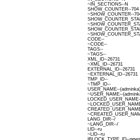
~IN_SECTIONS--N
SHOW_COUNTER--704
~SHOW_COUNTER--70
SHOW_COUNTER_START--
~SHOW_COUNTER_START-
SHOW_COUNTER_START_
~SHOW_COUNTER_START
CODE--
~CODE--
TAGS--
~TAGS--
XML_ID--26731
~XML_ID--26731
EXTERNAL_ID--26731
~EXTERNAL_ID--26731
TMP_ID--
~TMP_ID--
USER_NAME--(adminka)
~USER_NAME--(adminka
LOCKED_USER_NAME-
~LOCKED_USER_NAME
CREATED_USER_NAME
~CREATED_USER_NAM
LANG_DIR--/
~LANG_DIR--/
LID--ru
~LID--ru
IBLOCK_TYPE_ID--new