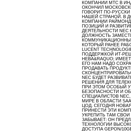
КОМПАНИИ МТС В ИНД
ОКОНЧИЛ МОСКОВСКИ
ГОВОРИТ ПО-РУССКИ
НАШЕЙ СТРАНОЙ. В 
КОМПАНИИ РАЙМОНД 
ПОЗИЦИЙ И РАЗВИТИ
ДЕЯТЕЛЬНОСТИ NEC 
ДОЛЖНОСТЬ ЗАМЕСТИ
КОММУНИКАЦИОННЫЕ 
КОТОРЫЙ РАНЕЕ РАБО
LUCENT TECHNOLOGIE
ПОДДЕРЖКОЙ ИТ-РЕШ
НЕВА&RAQUO; ИМЕЕТ
ЕГО НАМ НАДО СОХРА
ПРОДАВАТЬ ПРОДУКТ
СКОНЦЕНТРИРОВАТЬС
NEC БУДЕТ РАЗВИВАТ
РЕШЕНИЯ ДЛЯ ТЕЛЕК
ПРИ ЭТОМ ОСОБЫЙ У
БЕЗОПАСНОСТИ И ОБ
СПЕЦИАЛИСТОВ NEC,
МИРЕ В ОБЛАСТИ SAA
ЦОД. СЕГОДНЯ НОВА
ПРИНЕСТИ ЭТИ КОМП
УКРЕПИТЬ ТАМ СВОИ 
ЗАБЫВАЕТ: ОН ПРЕД
ТЕХНОЛОГИИ ВЫСОК
ДОСТУПА GEPON/10G