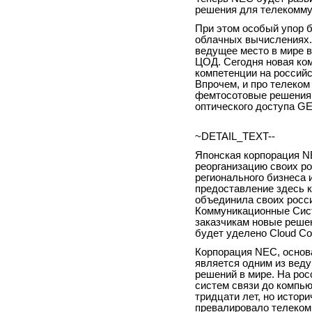
решения для телекоммун
При этом особый упор 
облачных вычислениях.
ведущее место в мире 
ЦОД. Сегодня новая ком
компетенции на российс
Впрочем, и про телеко
фемтосотовые решения 
оптического доступа
G
~DETAIL_TEXT--
Японская корпорация
N
реорганизацию своих ро
регионального бизнеса 
предоставление здесь 
объединила своих росси
Коммуникационные Сист
заказчикам новые реше
будет уделено
Cloud
Co
Корпорация NEC, основа
является одним из вед
решений в мире. На рос
систем связи до компь
тридцати лет, но истор
превалировало телеком