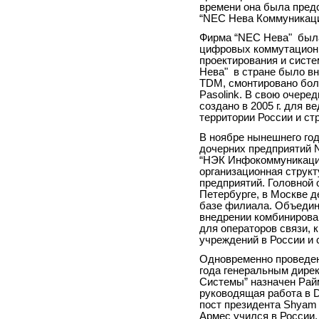
времени она была пред
“NEC Нева Коммуникац
Фирма “NEC Нева"
был
цифровых коммутационн
проектирования и систе
Нева"
в стране было вн
TDM
, смонтировано бо
Pasolink
. В свою очере
создано в
2005 г
. для в
территории России и ст
В ноябре нынешнего го
дочерних предприятий
“НЭК Инфокоммуникации
организационная струк
предприятий. Головной 
Петербурге, в Москве 
базе филиала. Объедин
внедрении комбинирова
для операторов связи, 
учреждений в России и 
Одновременно проведен
года генеральным дир
Системы” назначен Райм
руководящая работа в
D
пост президента Shyam 
Армес учился в России,