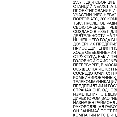
1997 Г. ДЛЯ СБОРК
СТАНЦИЙ NEAX61, А 
ПРОЕКТИРОВАНИЯ И 
УЧАСТИИ “NEC НЕВА"
ПОРТОВ АТС, 200 КО
ТЫС. ПРОЛЕТОВ РАД
СВОЮ ОЧЕРЕДЬ ПРЕ
СОЗДАНО В 2005 Г. 
ДЕЯТЕЛЬНОСТИ НА ТЕ
НЫНЕШНЕГО ГОДА БЫ
ДОЧЕРНИХ ПРЕДПРИЯ
ПРИСОЕДИНЕНИЯ “НЭК
ХОДЕ ОБЪЕДИНЕНИЯ
СТРУКТУРА, БЫЛИ П
ГОЛОВНОЙ ОФИС “NE
ПЕТЕРБУРГЕ, В МОС
ОСУЩЕСТВЛЯЕТСЯ НА
СОСРЕДОТОЧИТСЯ НА
КОМБИНИРОВАННЫХ Р
ТЕЛЕКОММУНИКАЦИЙ 
ПРЕДПРИЯТИЙ И ГОС
СТРАНАХ СНГ. ОДНО
ИЗМЕНЕНИЯ. С 1 ДЕ
ДИРЕКТОРОМ ЗАО “N
НАЗНАЧЕН РАЙМОНД 
РУКОВОДЯЩАЯ РАБОТА
ОН ЗАНИМАЛ ПОСТ ПР
КОМПАНИИ МТС В ИНД