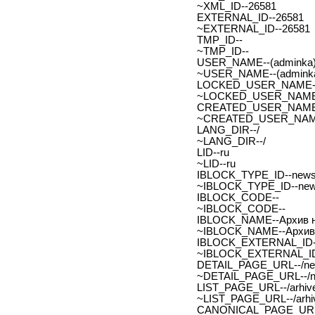
~XML_ID--26581
EXTERNAL_ID--26581
~EXTERNAL_ID--26581
TMP_ID--
~TMP_ID--
USER_NAME--(adminka)
~USER_NAME--(adminka
LOCKED_USER_NAME-
~LOCKED_USER_NAME
CREATED_USER_NAME
~CREATED_USER_NAM
LANG_DIR--/
~LANG_DIR--/
LID--ru
~LID--ru
IBLOCK_TYPE_ID--new
~IBLOCK_TYPE_ID--ne
IBLOCK_CODE--
~IBLOCK_CODE--
IBLOCK_NAME--Архив н
~IBLOCK_NAME--Архив 
IBLOCK_EXTERNAL_ID-
~IBLOCK_EXTERNAL_ID
DETAIL_PAGE_URL--/new
~DETAIL_PAGE_URL--/ne
LIST_PAGE_URL--/arhive
~LIST_PAGE_URL--/arhiv
CANONICAL_PAGE_URL