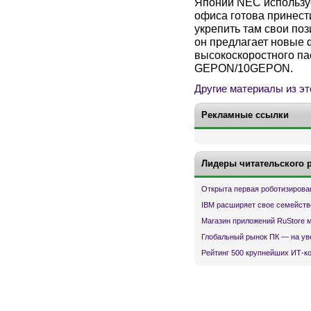
Японии
NEC
использу
офиса готова принест
укрепить там свои поз
он предлагает новые
высокоскоростного па
GEPON
/10
GEPON
.
Другие материалы из эт
Рекламные ссылки
Лидеры читательского 
Открыта первая роботизирова
IBM расширяет свое семейств
Магазин приложений RuStore 
Глобальный рынок ПК — на ув
Рейтинг 500 крупнейших ИТ-к