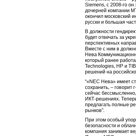
Siemens
, с 2008-го о
дочерней компании МТ
окончил московский ин
русски и большая част
В должности гендире
будет отвечать за укр
перспективных направ
Вместе с ним в должн
Нева Коммуникационн
который ранее работа
Technologies
, НР и TI
решений на российско
“«
NEC
Нева» имеет ст
сохранить, – говорит 
сейчас бессмысленно,
ИКТ-решениях. Тепер
предлагать полные ре
рынков”.
При этом особый упор
безопасности и облач
компания занимает ве