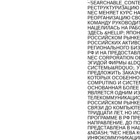
~SEARCHABLE_CONTE
РЕСТРУКТУРИЗАЦИЮ
NEC МЕНЯЕТ КУРС Н
РЕОРГАНИЗАЦИЮ СВ
КОМАНДУ РУКОВОДИТ
НАЦЕЛИЛАСЬ НА РАБ
ЗДЕСЬ &HELLIP; ЯПО
РОССИЙСКОМ РЫНКЕ
РОССИЙСКИХ АКТИВО
РЕГИОНАЛЬНОГО БИЗ
РФ И НА ПРЕДОСТАВ
NEC CORPORATION О
ЭГИДОЙ ФИРМЫ &LD
СИСТЕМЫ&RDQUO;. У
ПРЕДЛОЖИТЬ ЗАКАЗЧ
КОТОРЫХ ОСОБЕННОЕ
COMPUTING И СИСТЕМ
ОСНОВАННАЯ БОЛЕЕ 
ЯВЛЯЕТСЯ ОДНИМ И
ТЕЛЕКОММУНИКАЦИОН
РОССИЙСКОМ РЫНКЕ 
СВЯЗИ ДО КОМПЬЮТ
ТРИДЦАТИ ЛЕТ, НО 
ПРОГРАММЕ В РФ П
НАПРАВЛЕНИЕ. ДО П
ПРЕДСТАВЛЕНА В НА
&NDASH; “NEC НЕВА
ИНФОКОММУНИКАЦИИ”