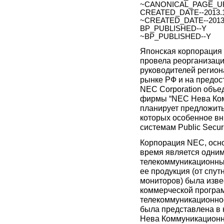
~CANONICAL_PAGE_UR
CREATED_DATE--2013.1
~CREATED_DATE--2013.
BP_PUBLISHED--Y
~BP_PUBLISHED--Y
Японская корпорация
провела реорганизаци
руководителей регион
рынке РФ и на предос
NEC
Corporation
объед
фирмы “
NEC
Нева Ком
планирует предложить
которых особенное вн
системам
Public
Secur
Корпорация NEC, осно
время является одни
телекоммуникационны
ее продукция (от спу
мониторов) была извес
коммерческой програ
телекоммуникационно
была представлена в 
Нева Коммуникационн