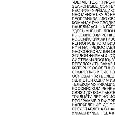
~DETAIL_TEXT_TYPE--h
SEARCHABLE_CONTEN
РЕСТРУКТУРИЗАЦИЮ
NEC МЕНЯЕТ КУРС Н
РЕОРГАНИЗАЦИЮ СВ
КОМАНДУ РУКОВОДИТ
НАЦЕЛИЛАСЬ НА РАБ
ЗДЕСЬ &HELLIP; ЯПО
РОССИЙСКОМ РЫНКЕ
РОССИЙСКИХ АКТИВО
РЕГИОНАЛЬНОГО БИЗ
РФ И НА ПРЕДОСТАВ
NEC CORPORATION О
ЭГИДОЙ ФИРМЫ &LD
СИСТЕМЫ&RDQUO;. У
ПРЕДЛОЖИТЬ ЗАКАЗЧ
КОТОРЫХ ОСОБЕННОЕ
COMPUTING И СИСТЕМ
ОСНОВАННАЯ БОЛЕЕ 
ЯВЛЯЕТСЯ ОДНИМ И
ТЕЛЕКОММУНИКАЦИОН
РОССИЙСКОМ РЫНКЕ 
СВЯЗИ ДО КОМПЬЮТ
ТРИДЦАТИ ЛЕТ, НО 
ПРОГРАММЕ В РФ П
НАПРАВЛЕНИЕ. ДО П
ПРЕДСТАВЛЕНА В НА
&NDASH; “NEC НЕВА