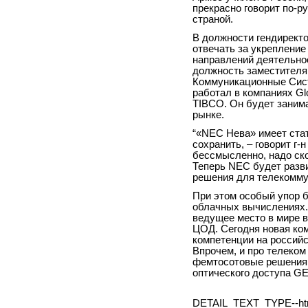
прекрасно говорит по-р
страной.
В должности гендирект
отвечать за укрепление
направлений деятельно
должность заместителя
Коммуникационные Сист
работал в компаниях
Gl
TIBCO. Он будет заним
рынке.
“«
NEC
Нева» имеет стат
сохранить, – говорит г-
бессмысленно, надо ск
Теперь
NEC
будет разв
решения для телекоммун
При этом особый упор 
облачных вычислениях.
ведущее место в мире 
ЦОД. Сегодня новая ком
компетенции на российс
Впрочем, и про телеко
фемтосотовые решения 
оптического доступа
G
DETAIL_TEXT_TYPE--ht