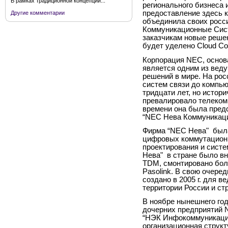
В рамках традиционной концепции...
регионального бизнеса 
предоставление здесь 
Другие комментарии
объединила своих росси
Коммуникационные Сист
заказчикам новые реше
будет уделено
Cloud
Co
Корпорация NEC, основа
является одним из вед
решений в мире. На рос
систем связи до компь
тридцати лет, но истор
превалировало телеком
времени она была пред
“NEC Нева Коммуникац
Фирма “NEC Нева"
был
цифровых коммутационн
проектирования и систе
Нева"
в стране было вн
TDM
, смонтировано бо
Pasolink
. В свою очере
создано в
2005 г
. для в
территории России и ст
В ноябре нынешнего го
дочерних предприятий
“НЭК Инфокоммуникации
организационная струк