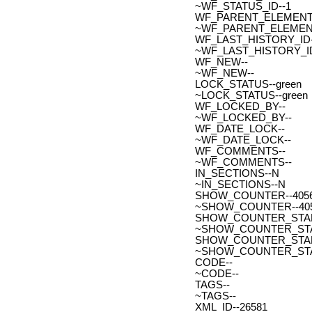
~WF_STATUS_ID--1
WF_PARENT_ELEMENT_
~WF_PARENT_ELEMENT
WF_LAST_HISTORY_ID-
~WF_LAST_HISTORY_ID
WF_NEW--
~WF_NEW--
LOCK_STATUS--green
~LOCK_STATUS--green
WF_LOCKED_BY--
~WF_LOCKED_BY--
WF_DATE_LOCK--
~WF_DATE_LOCK--
WF_COMMENTS--
~WF_COMMENTS--
IN_SECTIONS--N
~IN_SECTIONS--N
SHOW_COUNTER--405
~SHOW_COUNTER--40
SHOW_COUNTER_START--
~SHOW_COUNTER_START-
SHOW_COUNTER_START_
~SHOW_COUNTER_START
CODE--
~CODE--
TAGS--
~TAGS--
XML_ID--26581