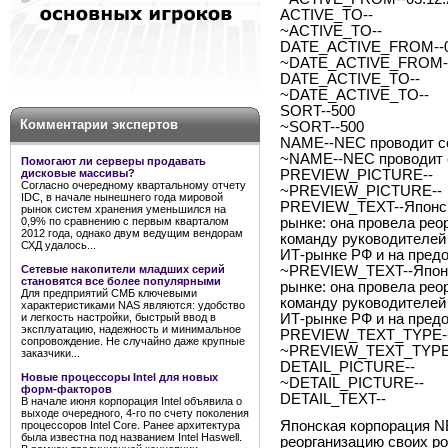
ACTIVE_TO--
~ACTIVE_TO--
DATE_ACTIVE_FROM--0
~DATE_ACTIVE_FROM--
DATE_ACTIVE_TO--
~DATE_ACTIVE_TO--
SORT--500
Комментарии экспертов
~SORT--500
NAME--NEC проводит се
~NAME--NEC проводит с
Помогают ли серверы продавать
дисковые массивы?
PREVIEW_PICTURE--
Согласно очередному квартальному отчету
~PREVIEW_PICTURE--
IDC, в начале нынешнего года мировой
PREVIEW_TEXT--Японска
рынок систем хранения уменьшился на
0,9% по сравнению с первым кварталом
рынке: она провела рео
2012 года, однако двум ведущим вендорам
команду руководителей 
СХД удалось...
ИТ-рынке РФ и на пред
Сетевые накопители младших серий
~PREVIEW_TEXT--Японск
становятся все более популярными
рынке: она провела рео
Для предприятий СМБ ключевыми
команду руководителей 
характеристиками NAS являются: удобство
и легкость настройки, быстрый ввод в
ИТ-рынке РФ и на пред
эксплуатацию, надежность и минимальное
PREVIEW_TEXT_TYPE--
сопровождение. Не случайно даже крупные
~PREVIEW_TEXT_TYPE-
заказчики...
DETAIL_PICTURE--
Новые процессоры Intel для новых
~DETAIL_PICTURE--
форм-факторов
DETAIL_TEXT--
В начале июня корпорация Intel объявила о
выходе очередного, 4-го по счету поколения
Японская корпорация
N
процессоров Intel Core. Ранее архитектура
была известна под названием Intel Haswell.
реорганизацию своих ро