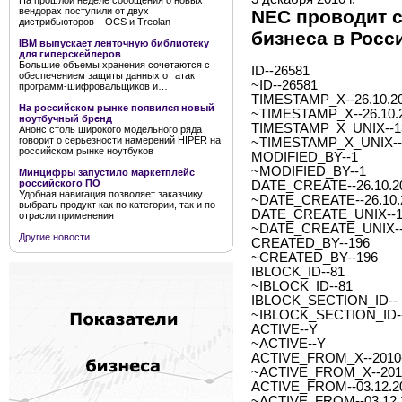
На прошлой неделе сообщения о новых
вендорах поступили от двух
NEC проводит 
дистрибьюторов – OCS и Treolan
бизнеса в Росс
IBM выпускает ленточную библиотеку
для гиперскейлеров
Большие объемы хранения сочетаются с
ID--26581
обеспечением защиты данных от атак
~ID--26581
программ-шифровальщиков и…
TIMESTAMP_X--26.10.20
На российском рынке появился новый
~TIMESTAMP_X--26.10.2
ноутбучный бренд
TIMESTAMP_X_UNIX--1
Анонс столь широкого модельного ряда
говорит о серьезности намерений HIPER на
~TIMESTAMP_X_UNIX--
российском рынке ноутбуков
MODIFIED_BY--1
~MODIFIED_BY--1
Минцифры запустило маркетплейс
российского ПО
DATE_CREATE--26.10.20
Удобная навигация позволяет заказчику
~DATE_CREATE--26.10.2
выбрать продукт как по категории, так и по
DATE_CREATE_UNIX--1
отрасли применения
~DATE_CREATE_UNIX--
Другие новости
CREATED_BY--196
~CREATED_BY--196
IBLOCK_ID--81
~IBLOCK_ID--81
IBLOCK_SECTION_ID--
~IBLOCK_SECTION_ID-
ACTIVE--Y
~ACTIVE--Y
ACTIVE_FROM_X--2010-1
~ACTIVE_FROM_X--2010-
ACTIVE_FROM--03.12.2
~ACTIVE_FROM--03.12.