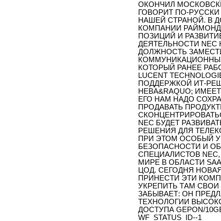
ОКОНЧИЛ МОСКОВСКИ
ГОВОРИТ ПО-РУССКИ
НАШЕЙ СТРАНОЙ. В 
КОМПАНИИ РАЙМОНД 
ПОЗИЦИЙ И РАЗВИТИ
ДЕЯТЕЛЬНОСТИ NEC 
ДОЛЖНОСТЬ ЗАМЕСТИ
КОММУНИКАЦИОННЫЕ 
КОТОРЫЙ РАНЕЕ РАБО
LUCENT TECHNOLOGIE
ПОДДЕРЖКОЙ ИТ-РЕШ
НЕВА&RAQUO; ИМЕЕТ
ЕГО НАМ НАДО СОХРА
ПРОДАВАТЬ ПРОДУКТ
СКОНЦЕНТРИРОВАТЬС
NEC БУДЕТ РАЗВИВАТ
РЕШЕНИЯ ДЛЯ ТЕЛЕК
ПРИ ЭТОМ ОСОБЫЙ У
БЕЗОПАСНОСТИ И ОБ
СПЕЦИАЛИСТОВ NEC,
МИРЕ В ОБЛАСТИ SAA
ЦОД. СЕГОДНЯ НОВА
ПРИНЕСТИ ЭТИ КОМП
УКРЕПИТЬ ТАМ СВОИ 
ЗАБЫВАЕТ: ОН ПРЕД
ТЕХНОЛОГИИ ВЫСОК
ДОСТУПА GEPON/10G
WF_STATUS_ID--1