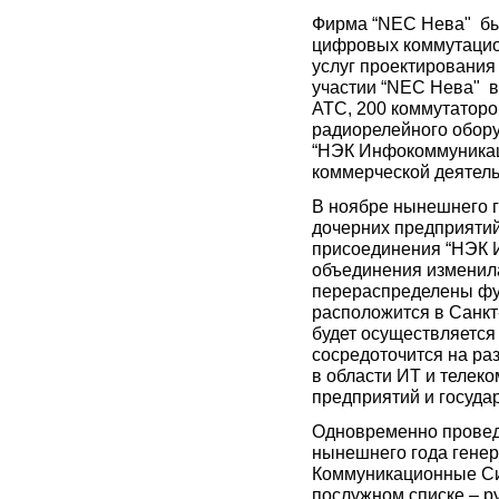
Фирма “NEC Нева"
б
цифровых коммутацио
услуг проектирования 
участии “NEC Нева"
в
АТС, 200 коммутатор
радиорелейного обор
“НЭК Инфокоммуникац
коммерческой деятель
В ноябре нынешнего г
дочерних предприяти
присоединения “НЭК И
объединения изменила
перераспределены фу
расположится в Санкт
будет осуществляется
сосредоточится на р
в области ИТ и телек
предприятий и госуда
Одновременно провед
нынешнего года гене
Коммуникационные Си
послужном списке – р