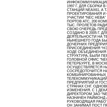
ИНФОКОММУНИКАЦИИ”
1997 Г. ДЛЯ СБОРК
СТАНЦИЙ NEAX61, А 
ПРОЕКТИРОВАНИЯ И 
УЧАСТИИ “NEC НЕВА"
ПОРТОВ АТС, 200 КО
ТЫС. ПРОЛЕТОВ РАД
СВОЮ ОЧЕРЕДЬ ПРЕ
СОЗДАНО В 2005 Г. 
ДЕЯТЕЛЬНОСТИ НА ТЕ
НЫНЕШНЕГО ГОДА БЫ
ДОЧЕРНИХ ПРЕДПРИЯ
ПРИСОЕДИНЕНИЯ “НЭК
ХОДЕ ОБЪЕДИНЕНИЯ
СТРУКТУРА, БЫЛИ П
ГОЛОВНОЙ ОФИС “NE
ПЕТЕРБУРГЕ, В МОС
ОСУЩЕСТВЛЯЕТСЯ НА
СОСРЕДОТОЧИТСЯ НА
КОМБИНИРОВАННЫХ Р
ТЕЛЕКОММУНИКАЦИЙ 
ПРЕДПРИЯТИЙ И ГОС
СТРАНАХ СНГ. ОДНО
ИЗМЕНЕНИЯ. С 1 ДЕ
ДИРЕКТОРОМ ЗАО “N
НАЗНАЧЕН РАЙМОНД 
РУКОВОДЯЩАЯ РАБОТА
ОН ЗАНИМАЛ ПОСТ ПР