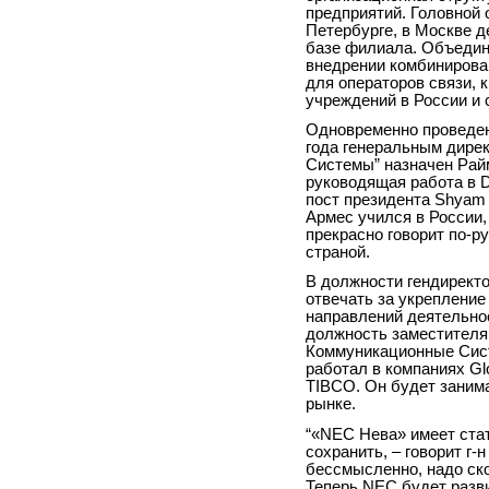
предприятий. Головной 
Петербурге, в Москве 
базе филиала. Объедин
внедрении комбинирова
для операторов связи, 
учреждений в России и 
Одновременно проведен
года генеральным дир
Системы” назначен Райм
руководящая работа в
D
пост президента Shyam 
Армес учился в России,
прекрасно говорит по-р
страной.
В должности гендирект
отвечать за укрепление
направлений деятельно
должность заместителя
Коммуникационные Сист
работал в компаниях
Gl
TIBCO. Он будет заним
рынке.
“«
NEC
Нева» имеет стат
сохранить, – говорит г-
бессмысленно, надо ск
Теперь
NEC
будет разв