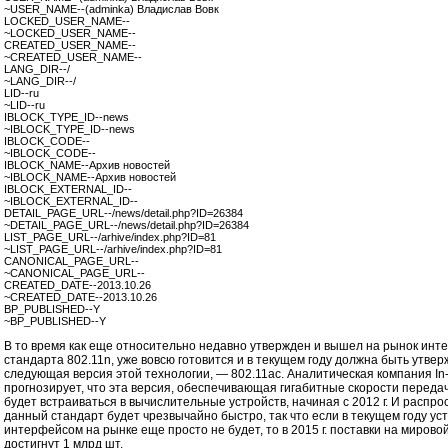
~USER_NAME--(adminka) Владислав Вовк
LOCKED_USER_NAME--
~LOCKED_USER_NAME--
CREATED_USER_NAME--
~CREATED_USER_NAME--
LANG_DIR--/
~LANG_DIR--/
LID--ru
~LID--ru
IBLOCK_TYPE_ID--news
~IBLOCK_TYPE_ID--news
IBLOCK_CODE--
~IBLOCK_CODE--
IBLOCK_NAME--Архив новостей
~IBLOCK_NAME--Архив новостей
IBLOCK_EXTERNAL_ID--
~IBLOCK_EXTERNAL_ID--
DETAIL_PAGE_URL--/news/detail.php?ID=26384
~DETAIL_PAGE_URL--/news/detail.php?ID=26384
LIST_PAGE_URL--/arhive/index.php?ID=81
~LIST_PAGE_URL--/arhive/index.php?ID=81
CANONICAL_PAGE_URL--
~CANONICAL_PAGE_URL--
CREATED_DATE--2013.10.26
~CREATED_DATE--2013.10.26
BP_PUBLISHED--Y
~BP_PUBLISHED--Y
В то время как еще относительно недавно утвержден и вышел на рынок инте
стандарта 802.11n, уже вовсю готовится и в текущем году должна быть утве
следующая версия этой технологии, — 802.11ac. Аналитическая компания In-
прогнозирует, что эта версия, обеспечивающая гигабитные скорости переда
будет встраиваться в вычислительные устройств, начиная с 2012 г. И распр
данный стандарт будет чрезвычайно быстро, так что если в текущем году уст
интерфейсом на рынке еще просто не будет, то в 2015 г. поставки на мирово
достигнут 1 млрд шт.