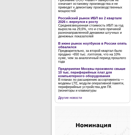
Признание ООО «Квант» банкротом не
означает остановку производства и не
приведет к демонтажу производственных
мощностей
Российский рынок ИБП во 2 квартале
2026 г. вернулся к росту
Средневзвешенная стоимость ИБП за год
выросла на 29,6%, что и стало причиной
разнонаправленной динамики штучных и
денежных показателей
В июне рынок ноутбуков в России опять
обвалился
Предварительно, за второй квартал было
продано ~650 тыс. лэптопов, что на 10%
хуже, чем за аналогичный период прошлого
года
Предприятие Москвы произвело свыше
10 тыс. периферийных плат для
компьютерного оборудования
В планах по расширению ассортимента —
модемы LTE, модули оперативной памяти,
периферийные устройства для ПК
(мониторы и клавиатуры
Другие новости