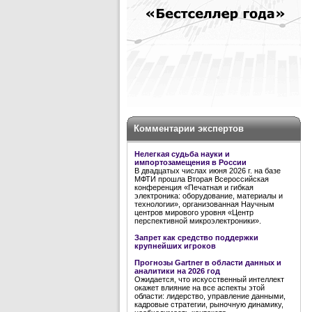
Комментарии экспертов
Нелегкая судьба науки и
импортозамещения в России
В двадцатых числах июня 2026 г. на базе
МФТИ прошла Вторая Всероссийская
конференция «Печатная и гибкая
электроника: оборудование, материалы и
технологии», организованная Научным
центров мирового уровня «Центр
перспективной микроэлектроники».
Запрет как средство поддержки
крупнейших игроков
Прогнозы Gartner в области данных и
аналитики на 2026 год
Ожидается, что искусственный интеллект
окажет влияние на все аспекты этой
области: лидерство, управление данными,
кадровые стратегии, рыночную динамику,