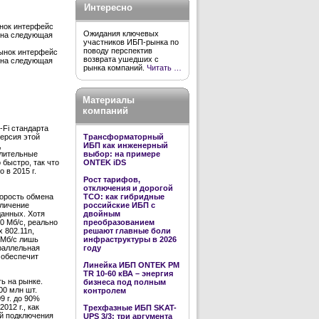
Интересно
ынок интерфейс
Ожидания ключевых
дена следующая
участников ИБП-рынка по
поводу перспектив
рынок интерфейс
возврата ушедших с
дена следующая
рынка компаний.
Читать …
Материалы
компаний
-Fi стандарта
Трансформаторный
версия этой
ИБП как инженерный
,
выбор: на примере
слительные
ONTEK iDS
 быстро, так что
 в 2015 г.
Рост тарифов,
отключения и дорогой
корость обмена
TCO: как гибридные
еличение
российские ИБП с
анных. Хотя
двойным
0 Мб/с, реально
преобразованием
 802.11n,
решают главные боли
 Мб/с лишь
инфраструктуры в 2026
араллельная
году
 обеспечит
Линейка ИБП ONTEK PM
TR 10-60 кВА – энергия
ть на рынке.
бизнеса под полным
00 млн шт.
контролем
9 г. до 90%
012 г., как
Трехфазные ИБП SKAT-
ей подключения
UPS 3/3: три аргумента