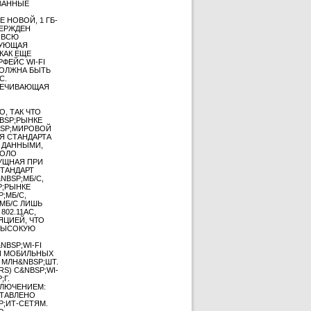
ОВАННЫЕ
 НОВОЙ, 1 ГБ-
ВЕРЖДЕН
ВОВСЮ
ДУЮЩАЯ
КАК ЕЩЕ
ФЕЙС WI-FI
ДОЛЖНА БЫТЬ
C.
СПЕЧИВАЮЩАЯ
, ТАК ЧТО
BSP;РЫНКЕ
NBSP;МИРОВОЙ
Я СТАНДАРТА
 ДАННЫМИ,
КОЛО
СУЩНАЯ ПРИ
ТАНДАРТ
NBSP;МБ/С,
P;РЫНКЕ
;МБ/С,
МБ/С ЛИШЬ
02.11AC,
ЯЦИЕЙ, ЧТО
 ВЫСОКУЮ
BSP;WI-FI
КИ МОБИЛЬНЫХ
 МЛН&NBSP;ШТ.
S) С&NBSP;WI-
;Г.
КЛЮЧЕНИЕМ:
СТАВЛЕНО
;ИТ-СЕТЯМ.