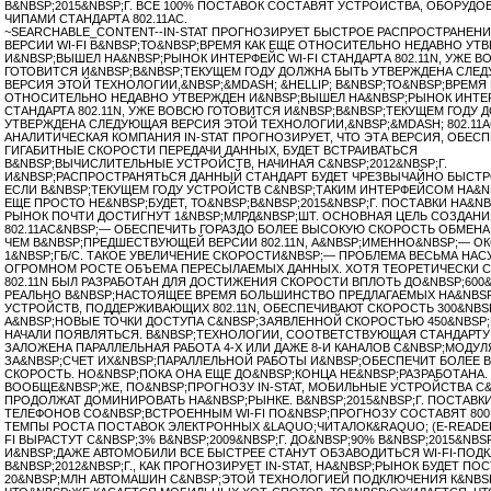
В&NBSP;2015&NBSP;Г. ВСЕ 100% ПОСТАВОК СОСТАВЯТ УСТРОЙСТВА, ОБОРУД
ЧИПАМИ СТАНДАРТА 802.11AC.
~SEARCHABLE_CONTENT--IN-STAT ПРОГНОЗИРУЕТ БЫСТРОЕ РАСПРОСТРАНЕНИЕ
ВЕРСИИ WI-FI В&NBSP;ТО&NBSP;ВРЕМЯ КАК ЕЩЕ ОТНОСИТЕЛЬНО НЕДАВНО УТ
И&NBSP;ВЫШЕЛ НА&NBSP;РЫНОК ИНТЕРФЕЙС WI-FI СТАНДАРТА 802.11N, УЖЕ 
ГОТОВИТСЯ И&NBSP;В&NBSP;ТЕКУЩЕМ ГОДУ ДОЛЖНА БЫТЬ УТВЕРЖДЕНА СЛЕ
ВЕРСИЯ ЭТОЙ ТЕХНОЛОГИИ,&NBSP;&MDASH; &HELLIP; В&NBSP;ТО&NBSP;ВРЕМЯ 
ОТНОСИТЕЛЬНО НЕДАВНО УТВЕРЖДЕН И&NBSP;ВЫШЕЛ НА&NBSP;РЫНОК ИНТЕР
СТАНДАРТА 802.11N, УЖЕ ВОВСЮ ГОТОВИТСЯ И&NBSP;В&NBSP;ТЕКУЩЕМ ГОДУ 
УТВЕРЖДЕНА СЛЕДУЮЩАЯ ВЕРСИЯ ЭТОЙ ТЕХНОЛОГИИ,&NBSP;&MDASH; 802.11A
АНАЛИТИЧЕСКАЯ КОМПАНИЯ IN-STAT ПРОГНОЗИРУЕТ, ЧТО ЭТА ВЕРСИЯ, ОБЕ
ГИГАБИТНЫЕ СКОРОСТИ ПЕРЕДАЧИ ДАННЫХ, БУДЕТ ВСТРАИВАТЬСЯ
В&NBSP;ВЫЧИСЛИТЕЛЬНЫЕ УСТРОЙСТВ, НАЧИНАЯ С&NBSP;2012&NBSP;Г.
И&NBSP;РАСПРОСТРАНЯТЬСЯ ДАННЫЙ СТАНДАРТ БУДЕТ ЧРЕЗВЫЧАЙНО БЫСТРО
ЕСЛИ В&NBSP;ТЕКУЩЕМ ГОДУ УСТРОЙСТВ С&NBSP;ТАКИМ ИНТЕРФЕЙСОМ НА&N
ЕЩЕ ПРОСТО НЕ&NBSP;БУДЕТ, ТО&NBSP;В&NBSP;2015&NBSP;Г. ПОСТАВКИ НА&
РЫНОК ПОЧТИ ДОСТИГНУТ 1&NBSP;МЛРД&NBSP;ШТ. ОСНОВНАЯ ЦЕЛЬ СОЗДАНИ
802.11AC&NBSP;— ОБЕСПЕЧИТЬ ГОРАЗДО БОЛЕЕ ВЫСОКУЮ СКОРОСТЬ ОБМЕНА
ЧЕМ В&NBSP;ПРЕДШЕСТВУЮЩЕЙ ВЕРСИИ 802.11N, А&NBSP;ИМЕННО&NBSP;— О
1&NBSP;ГБ/С. ТАКОЕ УВЕЛИЧЕНИЕ СКОРОСТИ&NBSP;— ПРОБЛЕМА ВЕСЬМА НА
ОГРОМНОМ РОСТЕ ОБЪЕМА ПЕРЕСЫЛАЕМЫХ ДАННЫХ. ХОТЯ ТЕОРЕТИЧЕСКИ С
802.11N БЫЛ РАЗРАБОТАН ДЛЯ ДОСТИЖЕНИЯ СКОРОСТИ ВПЛОТЬ ДО&NBSP;600&
РЕАЛЬНО В&NBSP;НАСТОЯЩЕЕ ВРЕМЯ БОЛЬШИНСТВО ПРЕДЛАГАЕМЫХ НА&NBS
УСТРОЙСТВ, ПОДДЕРЖИВАЮЩИХ 802.11N, ОБЕСПЕЧИВАЮТ СКОРОСТЬ 300&NBSP
А&NBSP;НОВЫЕ ТОЧКИ ДОСТУПА С&NBSP;ЗАЯВЛЕННОЙ СКОРОСТЬЮ 450&NBSP;
НАЧАЛИ ПОЯВЛЯТЬСЯ. В&NBSP;ТЕХНОЛОГИИ, СООТВЕТСТВУЮЩАЯ СТАНДАРТУ 8
ЗАЛОЖЕНА ПАРАЛЛЕЛЬНАЯ РАБОТА 4-Х ИЛИ ДАЖЕ 8-И КАНАЛОВ С&NBSP;МОДУЛ
ЗА&NBSP;СЧЕТ ИХ&NBSP;ПАРАЛЛЕЛЬНОЙ РАБОТЫ И&NBSP;ОБЕСПЕЧИТ БОЛЕЕ
СКОРОСТЬ. НО&NBSP;ПОКА ОНА ЕЩЕ ДО&NBSP;КОНЦА НЕ&NBSP;РАЗРАБОТАНА.
ВООБЩЕ&NBSP;ЖЕ, ПО&NBSP;ПРОГНОЗУ IN-STAT, МОБИЛЬНЫЕ УСТРОЙСТВА С&N
ПРОДОЛЖАТ ДОМИНИРОВАТЬ НА&NBSP;РЫНКЕ. В&NBSP;2015&NBSP;Г. ПОСТАВ
ТЕЛЕФОНОВ СО&NBSP;ВСТРОЕННЫМ WI-FI ПО&NBSP;ПРОГНОЗУ СОСТАВЯТ 800
ТЕМПЫ РОСТА ПОСТАВОК ЭЛЕКТРОННЫХ &LAQUO;ЧИТАЛОК&RAQUO; (E-READER
FI ВЫРАСТУТ С&NBSP;3% В&NBSP;2009&NBSP;Г. ДО&NBSP;90% В&NBSP;2015&NBSP
И&NBSP;ДАЖЕ АВТОМОБИЛИ ВСЕ БЫСТРЕЕ СТАНУТ ОБЗАВОДИТЬСЯ WI-FI-ПОД
В&NBSP;2012&NBSP;Г., КАК ПРОГНОЗИРУЕТ IN-STAT, НА&NBSP;РЫНОК БУДЕТ ПО
20&NBSP;МЛН АВТОМАШИН С&NBSP;ЭТОЙ ТЕХНОЛОГИЕЙ ПОДКЛЮЧЕНИЯ К&NBSP