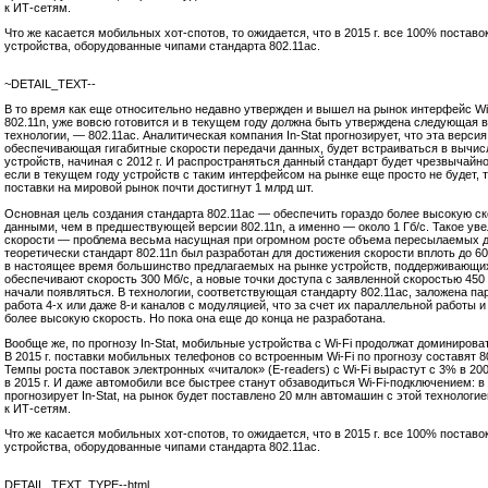
к ИТ-сетям.
Что же касается мобильных хот-спотов, то ожидается, что в 2015 г. все 100% поставо
устройства, оборудованные чипами стандарта 802.11ac.
~DETAIL_TEXT--
В то время как еще относительно недавно утвержден и вышел на рынок интерфейс Wi
802.11n, уже вовсю готовится и в текущем году должна быть утверждена следующая 
технологии, — 802.11ac. Аналитическая компания In-Stat прогнозирует, что эта версия
обеспечивающая гигабитные скорости передачи данных, будет встраиваться в вычи
устройств, начиная с 2012 г. И распространяться данный стандарт будет чрезвычайно
если в текущем году устройств с таким интерфейсом на рынке еще просто не будет, то
поставки на мировой рынок почти достигнут 1 млрд шт.
Основная цель создания стандарта 802.11ac — обеспечить гораздо более высокую с
данными, чем в предшествующей версии 802.11n, а именно — около 1 Гб/с. Такое ув
скорости — проблема весьма насущная при огромном росте объема пересылаемых д
теоретически стандарт 802.11n был разработан для достижения скорости вплоть до 60
в настоящее время большинство предлагаемых на рынке устройств, поддерживающих
обеспечивают скорость 300 Мб/с, а новые точки доступа с заявленной скоростью 450
начали появляться. В технологии, соответствующая стандарту 802.11ac, заложена п
работа
4-х
или даже
8-и
каналов с модуляцией, что за счет их параллельной работы и
более высокую скорость. Но пока она еще до конца не разработана.
Вообще же, по прогнозу In-Stat, мобильные устройства с Wi-Fi продолжат доминирова
В 2015 г. поставки мобильных телефонов со встроенным Wi-Fi по прогнозу составят 8
Темпы роста поставок электронных «читалок» (E-readers) с Wi-Fi вырастут с 3% в 200
в 2015 г. И даже автомобили все быстрее станут обзаводиться Wi-Fi-подключением: в 2
прогнозирует In-Stat, на рынок будет поставлено 20 млн автомашин с этой технологи
к ИТ-сетям.
Что же касается мобильных хот-спотов, то ожидается, что в 2015 г. все 100% поставо
устройства, оборудованные чипами стандарта 802.11ac.
DETAIL_TEXT_TYPE--html