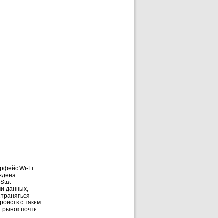
рфейс Wi-Fi
рждена
Stat
чи данных,
остраняться
ройств с таким
й рынок почти