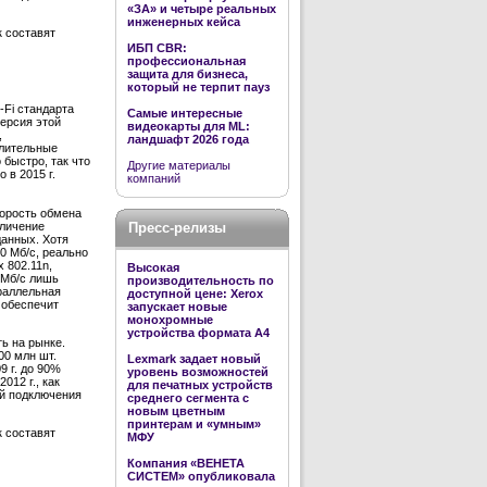
«ЗА» и четыре реальных
инженерных кейса
к составят
ИБП CBR:
профессиональная
защита для бизнеса,
который не терпит пауз
-Fi стандарта
Самые интересные
версия этой
видеокарты для ML:
,
ландшафт 2026 года
слительные
 быстро, так что
Другие материалы
 в 2015 г.
компаний
корость обмена
еличение
Пресс-релизы
анных. Хотя
0 Мб/с, реально
 802.11n,
Высокая
 Мб/с лишь
производительность по
араллельная
доступной цене: Xerox
 обеспечит
запускает новые
монохромные
устройства формата А4
ть на рынке.
00 млн шт.
Lexmark задает новый
9 г. до 90%
уровень возможностей
012 г., как
для печатных устройств
ей подключения
среднего сегмента с
новым цветным
принтерам и «умным»
к составят
МФУ
Компания «ВЕНЕТА
СИСТЕМ» опубликовала