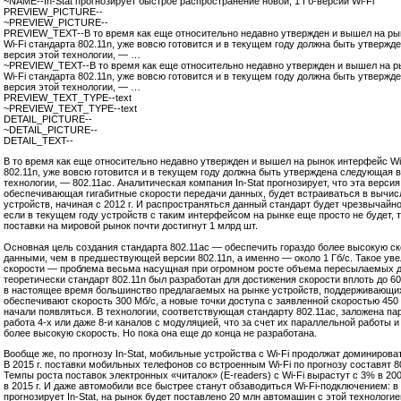
~NAME--In-Stat прогнозирует быстрое распространение новой, 1 Гб-версии Wi-Fi
PREVIEW_PICTURE--
~PREVIEW_PICTURE--
PREVIEW_TEXT--В то время как еще относительно недавно утвержден и вышел на р
Wi-Fi стандарта 802.11n, уже вовсю готовится и в текущем году должна быть утверж
версия этой технологии, — …
~PREVIEW_TEXT--В то время как еще относительно недавно утвержден и вышел на 
Wi-Fi стандарта 802.11n, уже вовсю готовится и в текущем году должна быть утверж
версия этой технологии, — …
PREVIEW_TEXT_TYPE--text
~PREVIEW_TEXT_TYPE--text
DETAIL_PICTURE--
~DETAIL_PICTURE--
DETAIL_TEXT--
В то время как еще относительно недавно утвержден и вышел на рынок интерфейс Wi
802.11n, уже вовсю готовится и в текущем году должна быть утверждена следующая 
технологии, — 802.11ac. Аналитическая компания In-Stat прогнозирует, что эта версия
обеспечивающая гигабитные скорости передачи данных, будет встраиваться в вычи
устройств, начиная с 2012 г. И распространяться данный стандарт будет чрезвычайно
если в текущем году устройств с таким интерфейсом на рынке еще просто не будет, то
поставки на мировой рынок почти достигнут 1 млрд шт.
Основная цель создания стандарта 802.11ac — обеспечить гораздо более высокую с
данными, чем в предшествующей версии 802.11n, а именно — около 1 Гб/с. Такое ув
скорости — проблема весьма насущная при огромном росте объема пересылаемых д
теоретически стандарт 802.11n был разработан для достижения скорости вплоть до 60
в настоящее время большинство предлагаемых на рынке устройств, поддерживающих
обеспечивают скорость 300 Мб/с, а новые точки доступа с заявленной скоростью 450
начали появляться. В технологии, соответствующая стандарту 802.11ac, заложена п
работа
4-х
или даже
8-и
каналов с модуляцией, что за счет их параллельной работы и
более высокую скорость. Но пока она еще до конца не разработана.
Вообще же, по прогнозу In-Stat, мобильные устройства с Wi-Fi продолжат доминирова
В 2015 г. поставки мобильных телефонов со встроенным Wi-Fi по прогнозу составят 8
Темпы роста поставок электронных «читалок» (E-readers) с Wi-Fi вырастут с 3% в 200
в 2015 г. И даже автомобили все быстрее станут обзаводиться Wi-Fi-подключением: в 2
прогнозирует In-Stat, на рынок будет поставлено 20 млн автомашин с этой технологи