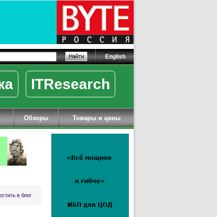
English
ка
ITResearch
Обзоры
Товары и цены
стить в блог