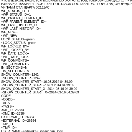
ЧТО&NBSP;ЖЕ КАСАЕТСЯ МОБИЛЬНЫХ ХОТ-СПОТОВ, ТО&NBSP;ОЖИДАЕТСЯ, ЧТ
В&NBSP;2015&NBSP;Г. ВСЕ 100% ПОСТАВОК СОСТАВЯТ УСТРОЙСТВА, ОБОРУД
ЧИПАМИ СТАНДАРТА 802.11AC.
WF_STATUS_ID--1
~WF_STATUS_ID--1
WF_PARENT_ELEMENT_ID--
~WF_PARENT_ELEMENT_ID--
WF_LAST_HISTORY_ID--
~WF_LAST_HISTORY_ID--
WF_NEW--
~WF_NEW--
LOCK_STATUS--green
~LOCK_STATUS--green
WF_LOCKED_BY--
~WF_LOCKED_BY--
WF_DATE_LOCK--
~WF_DATE_LOCK--
WF_COMMENTS--
~WF_COMMENTS--
IN_SECTIONS--N
~IN_SECTIONS--N
SHOW_COUNTER--1242
~SHOW_COUNTER--1242
SHOW_COUNTER_START--16.03.2014 04:39:09
~SHOW_COUNTER_START--16.03.2014 04:39:09
SHOW_COUNTER_START_X--2014-03-16 04:39:09
~SHOW_COUNTER_START_X--2014-03-16 04:39:09
CODE--
~CODE--
TAGS--
~TAGS--
XML_ID--26384
~XML_ID--26384
EXTERNAL_ID--26384
~EXTERNAL_ID--26384
TMP_ID--
~TMP_ID--
USER_NAME--(adminka) Владислав Вовк