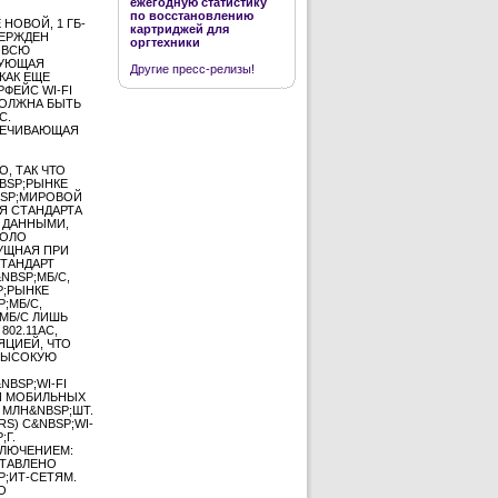
ежегодную статистику
по восстановлению
НОВОЙ, 1 ГБ-
картриджей для
ВЕРЖДЕН
оргтехники
ВОВСЮ
ДУЮЩАЯ
Другие пресс-релизы!
КАК ЕЩЕ
ФЕЙС WI-FI
ДОЛЖНА БЫТЬ
C.
СПЕЧИВАЮЩАЯ
, ТАК ЧТО
BSP;РЫНКЕ
NBSP;МИРОВОЙ
Я СТАНДАРТА
 ДАННЫМИ,
КОЛО
СУЩНАЯ ПРИ
ТАНДАРТ
NBSP;МБ/С,
P;РЫНКЕ
;МБ/С,
МБ/С ЛИШЬ
02.11AC,
ЯЦИЕЙ, ЧТО
 ВЫСОКУЮ
BSP;WI-FI
КИ МОБИЛЬНЫХ
 МЛН&NBSP;ШТ.
S) С&NBSP;WI-
;Г.
КЛЮЧЕНИЕМ:
СТАВЛЕНО
;ИТ-СЕТЯМ.
О