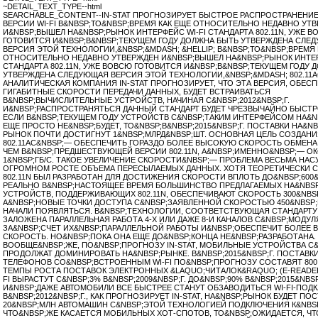
~DETAIL_TEXT_TYPE--html
SEARCHABLE_CONTENT--IN-STAT ПРОГНОЗИРУЕТ БЫСТРОЕ РАСПРОСТРАНЕНИЕ 
ВЕРСИИ WI-FI В&NBSP;ТО&NBSP;ВРЕМЯ КАК ЕЩЕ ОТНОСИТЕЛЬНО НЕДАВНО УТ
И&NBSP;ВЫШЕЛ НА&NBSP;РЫНОК ИНТЕРФЕЙС WI-FI СТАНДАРТА 802.11N, УЖЕ 
ГОТОВИТСЯ И&NBSP;В&NBSP;ТЕКУЩЕМ ГОДУ ДОЛЖНА БЫТЬ УТВЕРЖДЕНА СЛЕ
ВЕРСИЯ ЭТОЙ ТЕХНОЛОГИИ,&NBSP;&MDASH; &HELLIP; В&NBSP;ТО&NBSP;ВРЕМЯ 
ОТНОСИТЕЛЬНО НЕДАВНО УТВЕРЖДЕН И&NBSP;ВЫШЕЛ НА&NBSP;РЫНОК ИНТЕР
СТАНДАРТА 802.11N, УЖЕ ВОВСЮ ГОТОВИТСЯ И&NBSP;В&NBSP;ТЕКУЩЕМ ГОДУ 
УТВЕРЖДЕНА СЛЕДУЮЩАЯ ВЕРСИЯ ЭТОЙ ТЕХНОЛОГИИ,&NBSP;&MDASH; 802.11A
АНАЛИТИЧЕСКАЯ КОМПАНИЯ IN-STAT ПРОГНОЗИРУЕТ, ЧТО ЭТА ВЕРСИЯ, ОБЕ
ГИГАБИТНЫЕ СКОРОСТИ ПЕРЕДАЧИ ДАННЫХ, БУДЕТ ВСТРАИВАТЬСЯ
В&NBSP;ВЫЧИСЛИТЕЛЬНЫЕ УСТРОЙСТВ, НАЧИНАЯ С&NBSP;2012&NBSP;Г.
И&NBSP;РАСПРОСТРАНЯТЬСЯ ДАННЫЙ СТАНДАРТ БУДЕТ ЧРЕЗВЫЧАЙНО БЫСТРО
ЕСЛИ В&NBSP;ТЕКУЩЕМ ГОДУ УСТРОЙСТВ С&NBSP;ТАКИМ ИНТЕРФЕЙСОМ НА&N
ЕЩЕ ПРОСТО НЕ&NBSP;БУДЕТ, ТО&NBSP;В&NBSP;2015&NBSP;Г. ПОСТАВКИ НА&
РЫНОК ПОЧТИ ДОСТИГНУТ 1&NBSP;МЛРД&NBSP;ШТ. ОСНОВНАЯ ЦЕЛЬ СОЗДАНИ
802.11AC&NBSP;— ОБЕСПЕЧИТЬ ГОРАЗДО БОЛЕЕ ВЫСОКУЮ СКОРОСТЬ ОБМЕНА
ЧЕМ В&NBSP;ПРЕДШЕСТВУЮЩЕЙ ВЕРСИИ 802.11N, А&NBSP;ИМЕННО&NBSP;— О
1&NBSP;ГБ/С. ТАКОЕ УВЕЛИЧЕНИЕ СКОРОСТИ&NBSP;— ПРОБЛЕМА ВЕСЬМА НА
ОГРОМНОМ РОСТЕ ОБЪЕМА ПЕРЕСЫЛАЕМЫХ ДАННЫХ. ХОТЯ ТЕОРЕТИЧЕСКИ С
802.11N БЫЛ РАЗРАБОТАН ДЛЯ ДОСТИЖЕНИЯ СКОРОСТИ ВПЛОТЬ ДО&NBSP;600&
РЕАЛЬНО В&NBSP;НАСТОЯЩЕЕ ВРЕМЯ БОЛЬШИНСТВО ПРЕДЛАГАЕМЫХ НА&NBS
УСТРОЙСТВ, ПОДДЕРЖИВАЮЩИХ 802.11N, ОБЕСПЕЧИВАЮТ СКОРОСТЬ 300&NBSP
А&NBSP;НОВЫЕ ТОЧКИ ДОСТУПА С&NBSP;ЗАЯВЛЕННОЙ СКОРОСТЬЮ 450&NBSP;
НАЧАЛИ ПОЯВЛЯТЬСЯ. В&NBSP;ТЕХНОЛОГИИ, СООТВЕТСТВУЮЩАЯ СТАНДАРТУ 8
ЗАЛОЖЕНА ПАРАЛЛЕЛЬНАЯ РАБОТА 4-Х ИЛИ ДАЖЕ 8-И КАНАЛОВ С&NBSP;МОДУЛ
ЗА&NBSP;СЧЕТ ИХ&NBSP;ПАРАЛЛЕЛЬНОЙ РАБОТЫ И&NBSP;ОБЕСПЕЧИТ БОЛЕЕ
СКОРОСТЬ. НО&NBSP;ПОКА ОНА ЕЩЕ ДО&NBSP;КОНЦА НЕ&NBSP;РАЗРАБОТАНА.
ВООБЩЕ&NBSP;ЖЕ, ПО&NBSP;ПРОГНОЗУ IN-STAT, МОБИЛЬНЫЕ УСТРОЙСТВА С&N
ПРОДОЛЖАТ ДОМИНИРОВАТЬ НА&NBSP;РЫНКЕ. В&NBSP;2015&NBSP;Г. ПОСТАВ
ТЕЛЕФОНОВ СО&NBSP;ВСТРОЕННЫМ WI-FI ПО&NBSP;ПРОГНОЗУ СОСТАВЯТ 800
ТЕМПЫ РОСТА ПОСТАВОК ЭЛЕКТРОННЫХ &LAQUO;ЧИТАЛОК&RAQUO; (E-READER
FI ВЫРАСТУТ С&NBSP;3% В&NBSP;2009&NBSP;Г. ДО&NBSP;90% В&NBSP;2015&NBSP
И&NBSP;ДАЖЕ АВТОМОБИЛИ ВСЕ БЫСТРЕЕ СТАНУТ ОБЗАВОДИТЬСЯ WI-FI-ПОД
В&NBSP;2012&NBSP;Г., КАК ПРОГНОЗИРУЕТ IN-STAT, НА&NBSP;РЫНОК БУДЕТ ПО
20&NBSP;МЛН АВТОМАШИН С&NBSP;ЭТОЙ ТЕХНОЛОГИЕЙ ПОДКЛЮЧЕНИЯ К&NBSP
ЧТО&NBSP;ЖЕ КАСАЕТСЯ МОБИЛЬНЫХ ХОТ-СПОТОВ, ТО&NBSP;ОЖИДАЕТСЯ, ЧТ