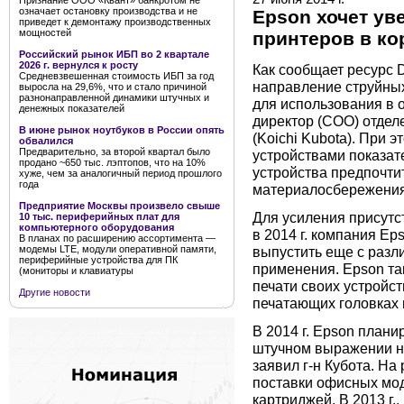
Признание ООО «Квант» банкротом не
означает остановку производства и не
Epson хочет ув
приведет к демонтажу производственных
мощностей
принтеров в ко
Российский рынок ИБП во 2 квартале
2026 г. вернулся к росту
Как сообщает ресурс 
Средневзвешенная стоимость ИБП за год
направление струйны
выросла на 29,6%, что и стало причиной
разнонаправленной динамики штучных и
для использования в 
денежных показателей
директор (COO) отдел
В июне рынок ноутбуков в России опять
(Koichi Kubota). При 
обвалился
Предварительно, за второй квартал было
устройствами показате
продано ~650 тыс. лэптопов, что на 10%
устройства предпочтит
хуже, чем за аналогичный период прошлого
года
материалосбережения
Предприятие Москвы произвело свыше
Для усиления присутс
10 тыс. периферийных плат для
компьютерного оборудования
в 2014 г. компания Ep
В планах по расширению ассортимента —
выпустить еще с разл
модемы LTE, модули оперативной памяти,
периферийные устройства для ПК
применения. Epson та
(мониторы и клавиатуры
печати своих устройст
Другие новости
печатающих головках 
В 2014 г. Epson плани
штучном выражении н
заявил г-н Кубота. Н
поставки офисных мо
картриджей. В 2013 г