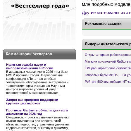
млн подобных моделей
Другие материалы из эт
Рекламные ссылки
Лидеры читательского 
Комментарии экспертов
Открыта первая роботизирова
Магазин приложений RuStore 
Нелегкая судьба науки и
IBM расширяет свое семейств
импортозамещения в России
В двадцатых числах июня 2026 г. на базе
Глобальный рынок ПК — на ув
МФТИ прошла Вторая Всероссийская
конференция «Печатная и гибкая
Рейтинг 500 крупнейших ИТ-к
электроника: оборудование, материалы и
технологии», организованная Научным
центров мирового уровня «Центр
перспективной микроэлектроники».
Запрет как средство поддержки
крупнейших игроков
Прогнозы Gartner в области данных и
аналитики на 2026 год
Ожидается, что искусственный интеллект
окажет влияние на все аспекты этой
области: лидерство, управление данными,
кадровые стратегии, рыночную динамику,