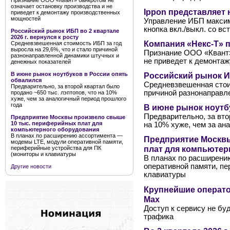
Признание ООО «Квант» банкротом не
означает остановку производства и не
Ippon представляет
приведет к демонтажу производственных
мощностей
Управление ИБП максим
кнопка вкл./выкл. со в
Российский рынок ИБП во 2 квартале
2026 г. вернулся к росту
Компания «Некс-Т» 
Средневзвешенная стоимость ИБП за год
выросла на 29,6%, что и стало причиной
Признание ООО «Квант»
разнонаправленной динамики штучных и
не приведет к демонта
денежных показателей
Российский рынок ИБ
В июне рынок ноутбуков в России опять
обвалился
Средневзвешенная стоим
Предварительно, за второй квартал было
причиной разнонаправл
продано ~650 тыс. лэптопов, что на 10%
хуже, чем за аналогичный период прошлого
года
В июне рынок ноутб
Предварительно, за вто
Предприятие Москвы произвело свыше
10 тыс. периферийных плат для
на 10% хуже, чем за ан
компьютерного оборудования
В планах по расширению ассортимента —
Предприятие Москв
модемы LTE, модули оперативной памяти,
плат для компьютер
периферийные устройства для ПК
(мониторы и клавиатуры
В планах по расширени
оперативной памяти, п
Другие новости
клавиатуры
Крупнейшие операто
Мах
Доступ к сервису не бу
трафика