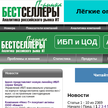
Номера
Показатели компаний
Аналитика компаний
ИБП и ЦОД
Проблемы и мнения
Статистика
Продукты
Новости
Ippon представляет новую линейку ИБП
серии Simple
Управление ИБП максимально упрощено:
на корпусе предусмотрена одна кнопка вкл./
выкл. со встроенным светодиодным
Новости
индикатором состояния
Компания «Некс-Т» покупает активы
Статьи 1 - 10 из 2369
ООО «Квант»
Начало | Пред. |
1
2
3
4