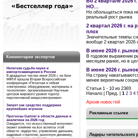
Во 2 квартале 2026 г
НО…
Но обольщаться пока не
реальный рост рынка
2 квартал 2026 г. н
плох
Значительные темпы сн
вообще 2 квартал 2026 
В июне 2026 г. рыно
В годовом выражении р
Комментарии экспертов
месяцем ранее, но в це
Нелегкая судьба науки и
В июне 2026 г. рын
импортозамещения в России
На страну накатываются
В двадцатых числах июня 2026 г. на базе
МФТИ прошла Вторая Всероссийская
менее вероятным сохра
конференция «Печатная и гибкая
электроника: оборудование, материалы и
Статьи 1 - 10 из 2369
технологии», организованная Научным
Начало | Пред. |
1
2
3
4
центров мирового уровня «Центр
перспективной микроэлектроники».
Архив новостей
Запрет как средство поддержки
крупнейших игроков
Рекламные ссылки
Прогнозы Gartner в области данных и
аналитики на 2026 год
Ожидается, что искусственный интеллект
окажет влияние на все аспекты этой
области: лидерство, управление данными,
Лидеры читательского 
кадровые стратегии, рыночную динамику,