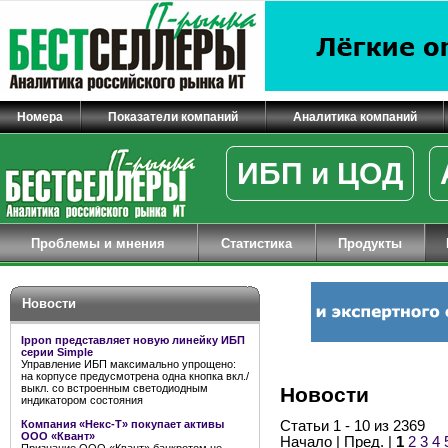
Номера
Показатели компаний
Аналитика компаний
ИБП и ЦОД
Проблемы и мнения
Статистика
Продукты
Новости
Ippon представляет новую линейку ИБП
серии Simple
Управление ИБП максимально упрощено:
на корпусе предусмотрена одна кнопка вкл./
выкл. со встроенным светодиодным
Новости
индикатором состояния
Компания «Некс-Т» покупает активы
Статьи 1 - 10 из 2369
ООО «Квант»
Начало | Пред. |
1
2
3
4