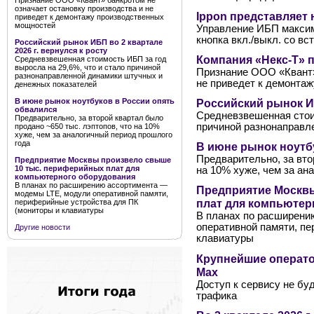
Признание ООО «Квант» банкротом не
означает остановку производства и не
Ippon представляет
приведет к демонтажу производственных
мощностей
Управление ИБП максим
кнопка вкл./выкл. со в
Российский рынок ИБП во 2 квартале
2026 г. вернулся к росту
Компания «Некс-Т» 
Средневзвешенная стоимость ИБП за год
выросла на 29,6%, что и стало причиной
Признание ООО «Квант»
разнонаправленной динамики штучных и
не приведет к демонта
денежных показателей
Российский рынок ИБ
В июне рынок ноутбуков в России опять
обвалился
Средневзвешенная стоим
Предварительно, за второй квартал было
причиной разнонаправл
продано ~650 тыс. лэптопов, что на 10%
хуже, чем за аналогичный период прошлого
года
В июне рынок ноутб
Предварительно, за вто
Предприятие Москвы произвело свыше
10 тыс. периферийных плат для
на 10% хуже, чем за ан
компьютерного оборудования
В планах по расширению ассортимента —
Предприятие Москв
модемы LTE, модули оперативной памяти,
плат для компьютер
периферийные устройства для ПК
(мониторы и клавиатуры
В планах по расширени
оперативной памяти, п
Другие новости
клавиатуры
Крупнейшие операто
Мах
Доступ к сервису не бу
трафика