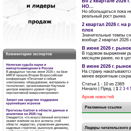
Во 2 квартале 2026 г
НО…
Но обольщаться пока не
реальный рост рынка
2 квартал 2026 г. н
плох
Значительные темпы сн
вообще 2 квартал 2026 
В июне 2026 г. рыно
В годовом выражении р
Комментарии экспертов
месяцем ранее, но в це
Нелегкая судьба науки и
В июне 2026 г. рын
импортозамещения в России
На страну накатываются
В двадцатых числах июня 2026 г. на базе
МФТИ прошла Вторая Всероссийская
менее вероятным сохра
конференция «Печатная и гибкая
электроника: оборудование, материалы и
Статьи 1 - 10 из 2369
технологии», организованная Научным
Начало | Пред. |
1
2
3
4
центров мирового уровня «Центр
перспективной микроэлектроники».
Архив новостей
Запрет как средство поддержки
крупнейших игроков
Рекламные ссылки
Прогнозы Gartner в области данных и
аналитики на 2026 год
Ожидается, что искусственный интеллект
окажет влияние на все аспекты этой
области: лидерство, управление данными,
Лидеры читательского 
кадровые стратегии, рыночную динамику,