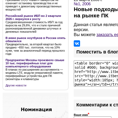
Признание ООО «Квант» банкротом не
означает остановку производства и не
№1, 2006
приведет к демонтажу производственных
Новые подходы
мощностей
на рынке ПК
Российский рынок ИБП во 2 квартале
2026 г. вернулся к росту
Средневзвешенная стоимость ИБП за год
Данная статья являет
выросла на 29,6%, что и стало причиной
разнонаправленной динамики штучных и
версии.
денежных показателей
Вы можете
заказать е
В июне рынок ноутбуков в России опять
обвалился
Предварительно, за второй квартал было
продано ~650 тыс. лэптопов, что на 10%
хуже, чем за аналогичный период прошлого
Поместить в бло
года
Предприятие Москвы произвело свыше
10 тыс. периферийных плат для
компьютерного оборудования
В планах по расширению ассортимента —
модемы LTE, модули оперативной памяти,
периферийные устройства для ПК
(мониторы и клавиатуры
Другие новости
Комментарии к с
*
Ваше имя