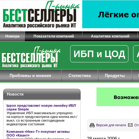
Номера
Показатели компаний
Аналитика компаний
ИБП и ЦОД
Проблемы и мнения
Статистика
Продукты
Новости
Ippon представляет новую линейку ИБП
серии Simple
Управление ИБП максимально упрощено:
на корпусе предусмотрена одна кнопка вкл./
выкл. со встроенным светодиодным
индикатором состояния
Версия для печати
От
Компания «Некс-Т» покупает активы
ООО «Квант»
28 марта 2006 г.