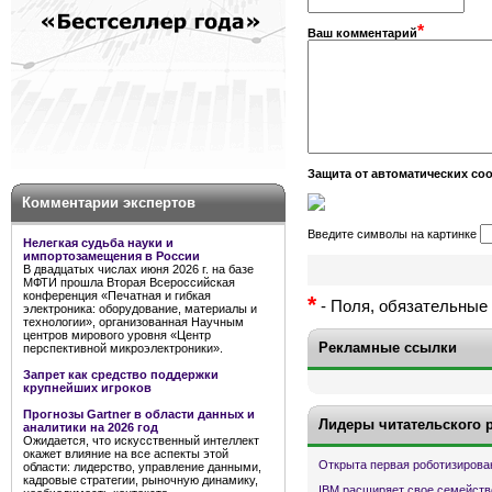
*
Ваш комментарий
Защита от автоматических с
Комментарии экспертов
Введите символы на картинке
Нелегкая судьба науки и
импортозамещения в России
В двадцатых числах июня 2026 г. на базе
МФТИ прошла Вторая Всероссийская
конференция «Печатная и гибкая
*
- Поля, обязательные 
электроника: оборудование, материалы и
технологии», организованная Научным
центров мирового уровня «Центр
Рекламные ссылки
перспективной микроэлектроники».
Запрет как средство поддержки
крупнейших игроков
Прогнозы Gartner в области данных и
Лидеры читательского 
аналитики на 2026 год
Ожидается, что искусственный интеллект
окажет влияние на все аспекты этой
Открыта первая роботизирова
области: лидерство, управление данными,
кадровые стратегии, рыночную динамику,
IBM расширяет свое семейств