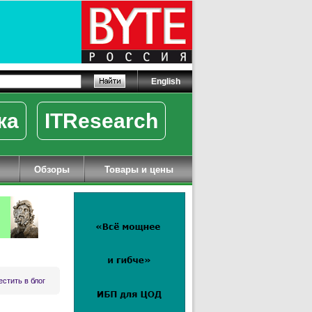
English
ка
ITResearch
Обзоры
Товары и цены
стить в блог