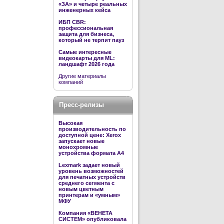
«ЗА» и четыре реальных
инженерных кейса
ИБП CBR:
профессиональная
защита для бизнеса,
который не терпит пауз
Самые интересные
видеокарты для ML:
ландшафт 2026 года
Другие материалы
компаний
Пресс-релизы
Высокая
производительность по
доступной цене: Xerox
запускает новые
монохромные
устройства формата А4
Lexmark задает новый
уровень возможностей
для печатных устройств
среднего сегмента с
новым цветным
принтерам и «умным»
МФУ
Компания «ВЕНЕТА
СИСТЕМ» опубликовала