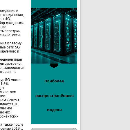
вождение и
ет-соединения,
ях 4G.
бор «входных»
, по
сть передачи
меньше, сети
ния к пятому
вые сети 5G
зируемого и
ределен план
редусмотрено,
ся, завершится
вторая – в
тур 5G можно
я 1,5%
дет
ольше, чем
шие
м к 2025 г.
идается, к
ические
ческих
бонентских
а также после
енью 2019 г.,