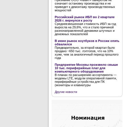
Признание ООО «Квант» банкротом не
означает остановку производства и не
приведет к демонтажу производственных
мощностей
Российский рынок ИБП во 2 квартале
2026 г. вернулся к росту
Средневзвешенная стоимость ИБП за год
выросла на 29,6%, что и стало причиной
разнонаправленной динамики штучных и
денежных показателей
В июне рынок ноутбуков в России опять
обвалился
Предварительно, за второй квартал было
продано ~650 тыс. лэптопов, что на 10%
хуже, чем за аналогичный период прошлого
года
Предприятие Москвы произвело свыше
10 тыс. периферийных плат для
компьютерного оборудования
В планах по расширению ассортимента —
модемы LTE, модули оперативной памяти,
периферийные устройства для ПК
(мониторы и клавиатуры
Другие новости