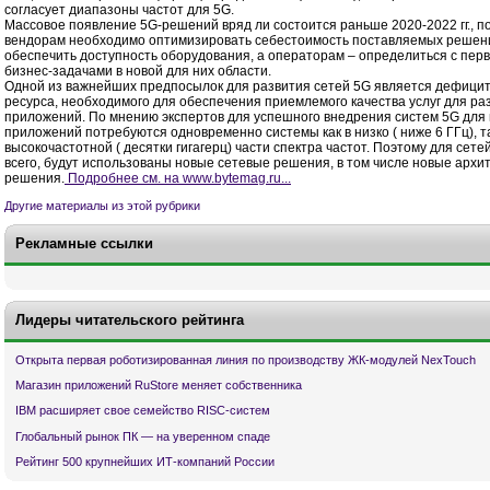
согласует диапазоны частот для 5G.
Массовое появление 5G-решений вряд ли состоится раньше 2020-2022 гг., п
вендорам необходимо оптимизировать себестоимость поставляемых решен
обеспечить доступность оборудования, а операторам – определиться с пе
бизнес-задачами в новой для них области.
Одной из важнейших предпосылок для развития сетей 5G является дефицит
ресурса, необходимого для обеспечения приемлемого качества услуг для р
приложений. По мнению экспертов для успешного внедрения систем 5G для 
приложений потребуются одновременно системы как в низко ( ниже 6 ГГц), та
высокочастотной ( десятки гигагерц) части спектра частот. Поэтому для сете
всего, будут использованы новые сетевые решения, в том числе новые архи
решения.
Подробнее см. на www.bytemag.ru...
Другие материалы из этой рубрики
Рекламные ссылки
Лидеры читательского рейтинга
Открыта первая роботизированная линия по производству ЖК-модулей NexTouch
Магазин приложений RuStore меняет собственника
IBM расширяет свое семейство RISC-систем
Глобальный рынок ПК — на уверенном спаде
Рейтинг 500 крупнейших ИТ-компаний России