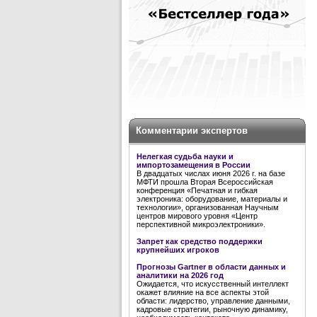
Комментарии экспертов
Нелегкая судьба науки и
импортозамещения в России
В двадцатых числах июня 2026 г. на базе
МФТИ прошла Вторая Всероссийская
конференция «Печатная и гибкая
электроника: оборудование, материалы и
технологии», организованная Научным
центров мирового уровня «Центр
перспективной микроэлектроники».
Запрет как средство поддержки
крупнейших игроков
Прогнозы Gartner в области данных и
аналитики на 2026 год
Ожидается, что искусственный интеллект
окажет влияние на все аспекты этой
области: лидерство, управление данными,
кадровые стратегии, рыночную динамику,