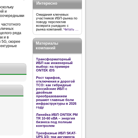
Интересно
оскольку
ий и
Ожидания ключевых
рвоочередными
участников ИБП-рынка по
поводу перспектив
 частотного
возврата ушедших с
азличных
рынка компаний.
Читать …
целого ряда
к и в
й 5G, скорее
Материалы
тектурные
компаний
Трансформаторный
ИБП как инженерный
выбор: на примере
ONTEK iDS
Рост тарифов,
отключения и дорогой
TCO: как гибридные
российские ИБП с
двойным
преобразованием
решают главные боли
инфраструктуры в 2026
году
Линейка ИБП ONTEK PM
TR 10-60 кВА – энергия
бизнеса под полным
контролем
Трехфазные ИБП SKAT-
UPS 3/3: три аргумента