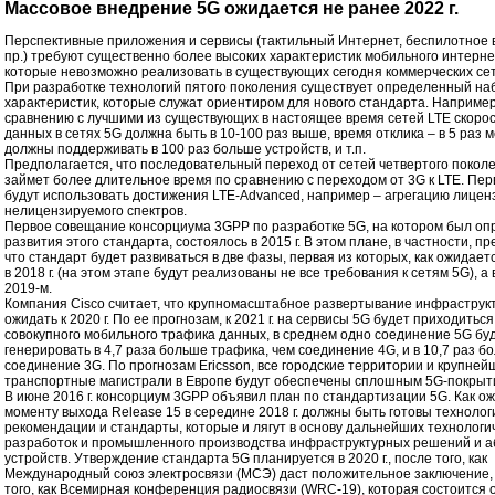
Массовое внедрение 5G ожидается не ранее 2022 г.
Перспективные приложения и сервисы (тактильный Интернет, беспилотное 
пр.) требуют существенно более высоких характеристик мобильного интерн
которые невозможно реализовать в существующих сегодня коммерческих сет
При разработке технологий пятого поколения существует определенный на
характеристик, которые служат ориентиром для нового стандарта. Например
сравнению с лучшими из существующих в настоящее время сетей LTE скоро
данных в сетях 5G должна быть в 10-100 раз выше, время отклика – в 5 раз 
должны поддерживать в 100 раз больше устройств, и т.п.
Предполагается, что последовательный переход от сетей четвертого поколе
займет более длительное время по сравнению с переходом от 3G к LTE. Пер
будут использовать достижения LTE-Advanced, например – агрегацию лицен
нелицензируемого спектров.
Первое совещание консорциума 3GPP по разработке 5G, на котором был оп
развития этого стандарта, состоялось в 2015 г. В этом плане, в частности, п
что стандарт будет развиваться в две фазы, первая из которых, как ожидает
в 2018 г. (на этом этапе будут реализованы не все требования к сетям 5G), а 
2019-м.
Компания Cisco считает, что крупномасштабное развертывание инфраструк
ожидать к 2020 г. По ее прогнозам, к 2021 г. на сервисы 5G будет приходитьс
совокупного мобильного трафика данных, в среднем одно соединение 5G бу
генерировать в 4,7 раза больше трафика, чем соединение 4G, и в 10,7 раз б
соединение 3G. По прогнозам Ericsson, все городские территории и крупней
транспортные магистрали в Европе будут обеспечены сплошным 5G-покрытие
В июне 2016 г. консорциум 3GPP объявил план по стандартизации 5G. Как ож
моменту выхода Release 15 в середине 2018 г. должны быть готовы технолог
рекомендации и стандарты, которые и лягут в основу дальнейших технологи
разработок и промышленного производства инфраструктурных решений и а
устройств. Утверждение стандарта 5G планируется в 2020 г., после того, как
Международный союз электросвязи (МСЭ) даст положительное заключение, 
того, как Всемирная конференция радиосвязи (WRC-19), которая состоится ос