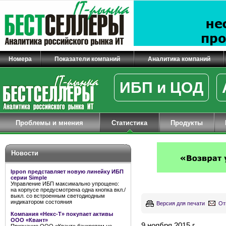
Номера
Показатели компаний
Аналитика компаний
ИБП и ЦОД
Проблемы и мнения
Статистика
Продукты
Новости
Ippon представляет новую линейку ИБП
серии Simple
Управление ИБП максимально упрощено:
на корпусе предусмотрена одна кнопка вкл./
выкл. со встроенным светодиодным
индикатором состояния
Версия для печати
От
Компания «Некс-Т» покупает активы
ООО «Квант»
9 ноября 2015 г.