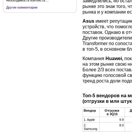
замедлились, но оста
необходимость контекста ...
рынке это знак того, 
Другие комментарии
рынка и у компании ес
Asus
имеет репутацию
устройств, что помог
поставок. Однако в от
Другие производители
Transformer по сопос
в топ-5, в основном б
Компания
Huawei,
пок
на этом рынке свою н
Более 2/3 всех поста
функцию голосовой св
тренд роста доли под
Топ-5 вендоров на 
(отгрузки в млн штук
Вендор
Отгрузки
Д
в 3Q15
1. Apple
9.9
2.
8.0
Samsung