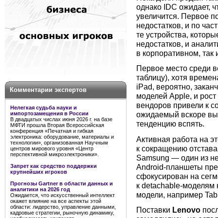
однако IDC ожидает, 
увеличится. Первое п
недостатков, и по час
те устройства, которы
недостатков, и аналити
в корпоративном, так 
Первое место среди 
таблицу), хотя време
iPad, вероятно, зака
Комментарии экспертов
моделей Apple, и рос
вендоров привели к с
Нелегкая судьба науки и
ожидаемый вскоре вых
импортозамещения в России
В двадцатых числах июня 2026 г. на базе
тенденцию вспять.
МФТИ прошла Вторая Всероссийская
конференция «Печатная и гибкая
электроника: оборудование, материалы и
Активная работа на э
технологии», организованная Научным
к сокращению отстава
центров мирового уровня «Центр
перспективной микроэлектроники».
Samsung — один из н
Android-планшеты пре
Запрет как средство поддержки
крупнейших игроков
сфокусирован на сегме
Прогнозы Gartner в области данных и
к detachable-моделям
аналитики на 2026 год
модели, например Tab
Ожидается, что искусственный интеллект
окажет влияние на все аспекты этой
области: лидерство, управление данными,
Поставки
Lenovo
посл
кадровые стратегии, рыночную динамику,