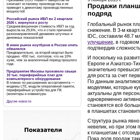
Признание ООО «Квант» банкротом не
означает остановку производства и не
Продажи планш
приведет к демонтажу производственных
мощностей
подряд
Российский рынок ИБП во 2 квартале
2026 г. вернулся к росту
Глобальный рынок пла
Средневзвешенная стоимость ИБП за год
снижение. В 3-м кварт
выросла на 29,6%, что и стало причиной
разнонаправленной динамики штучных и
IDC, составили 48.7 м
денежных показателей
улучшение
, в годовом
В июне рынок ноутбуков в России опять
подтвердив сложность
обвалился
Предварительно, за второй квартал было
продано ~650 тыс. лэптопов, что на 10%
И поскольку на разви
хуже, чем за аналогичный период прошлого
Европе и Азиатско-Ти
года
значительно превысил
Предприятие Москвы произвело свыше
для роста за счет пер
10 тыс. периферийных плат для
компьютерного оборудования
По данным аналитико
В планах по расширению ассортимента —
моделями, которые ку
модемы LTE, модули оперативной памяти,
периферийные устройства для ПК
актуальны для персон
(мониторы и клавиатуры
одновременно активно
Другие новости
становятся всё больше
в планшетах становит
Структура рынка явно
невелик, но при этом
к планшетам с отсоеди
Пока доля продаж так