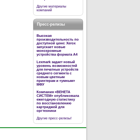
Другие материалы
компаний
Пресс-релизы
Высокая
производительность по
доступной цене: Xerox
запускает новые
монохромные
устройства формата А4
Lexmark задает новый
уровень возможностей
для печатных устройств
среднего сегмента с
новым цветным
принтерам и «умным»
МФУ
Компания «ВЕНЕТА
СИСТЕМ» опубликовала
ежегодную статистику
по восстановлению
картриджей для
оргтехники
Другие пресс-релизы!