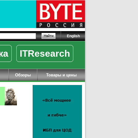
English
ка
ITResearch
Обзоры
Товары и цены