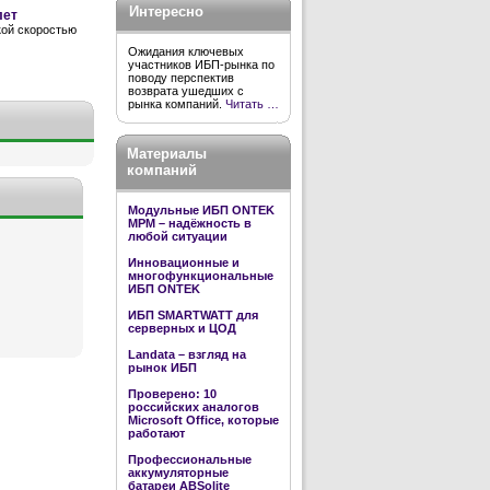
Интересно
лет
кой скоростью
Ожидания ключевых
участников ИБП-рынка по
поводу перспектив
возврата ушедших с
рынка компаний.
Читать …
Материалы
компаний
Модульные ИБП ONTEK
MPM – надёжность в
любой ситуации
Инновационные и
многофункциональные
ИБП ONTEK
ИБП SMARTWATT для
серверных и ЦОД
Landata – взгляд на
рынок ИБП
Проверено: 10
российских аналогов
Microsoft Office, которые
работают
Профессиональные
аккумуляторные
батареи ABSolite