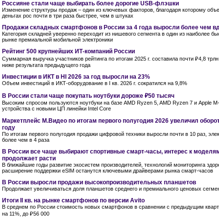
Россияне стали чаще выбирать более дорогие USB-флэшки
Изменение структуры продаж – один из ключевых факторов, благодаря которому объ
деньгах рос почти в три раза быстрее, чем в штуках
Продажи складных смартфонов в России за 4 года выросли более чем в
Категория складней уверенно переходит из нишевого сегмента в один из наиболее б
рынке премиальной мобильной электроники
Рейтинг 500 крупнейших ИТ-компаний России
Суммарная выручка участников рейтинга по итогам 2025 г. составила почти ₽4,8 трлн
ниже результата предыдущего года
Инвестиции в ИКТ в НI 2026 за год выросли на 23%
Объем инвестиций в ИКТ-оборудование в I кв. 2026 г. сократился на 9,8%
В России стали чаще покупать ноутбуки дороже ₽50 тысяч
Высоким спросом пользуются ноутбуки на базе AMD Ryzen 5, AMD Ryzen 7 и Apple M-s
устройства с новыми ЦП линейки Intel Core
Маркетплейс М.Видео по итогам первого полугодия 2026 увеличил оборот 
году
По итогам первого полугодия продажи цифровой техники выросли почти в 10 раз, эле
более чем в 4 раза
В России все чаще выбирают спортивные смарт-часы, интерес к моделям
продолжает расти
В ближайшие годы развитие экосистем производителей, технологий мониторинга здор
расширение поддержки eSIM останутся ключевыми драйверами рынка смарт-часов
В России выросли продажи высокопроизводительных планшетов
Продолжает увеличиваться доля планшетов среднего и премиального ценовых сегме
Итоги II кв. на рынке смартфонов по версии Avito
В среднем по России стоимость новых смартфонов в сравнении с предыдущим квар
на 11%, до ₽56 000