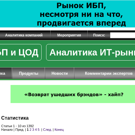
Аналитика компаний
Мероприятия
Поиск:
П и ЦОД
Аналитика ИТ-рын
ика
Продукты
Новости
Комментарии экспертов
Статистика
Статьи 1 - 10 из 1392
Начало | Пред. |
1
2
3
4
5
|
След.
|
Конец