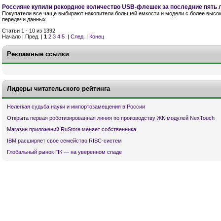
Россияне купили рекордное количество USB-флешек за последние пять 
Покупатели все чаще выбирают накопители большей емкости и модели с более высо
передачи данных
Статьи 1 - 10 из 1392
Начало | Пред. |
1
2
3
4
5
|
След.
|
Конец
Рекламные ссылки
Лидеры читательского рейтинга
Нелегкая судьба науки и импортозамещения в России
Открыта первая роботизированная линия по производству ЖК-модулей NexTouch
Магазин приложений RuStore меняет собственника
IBM расширяет свое семейство RISC-систем
Глобальный рынок ПК — на уверенном спаде