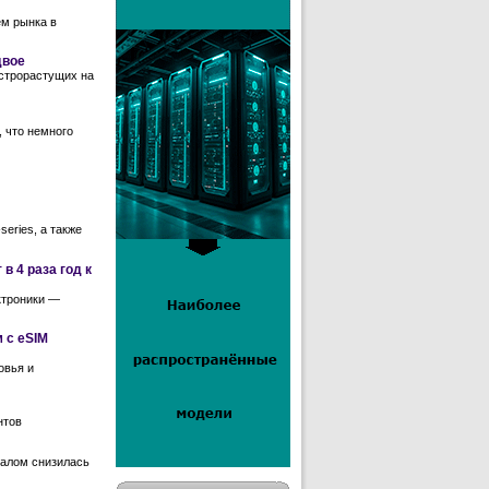
ем рынка в
двое
ыстрорастущих на
, что немного
eries, а также
в 4 раза год к
ктроники —
 с eSIM
овья и
нтов
талом снизилась