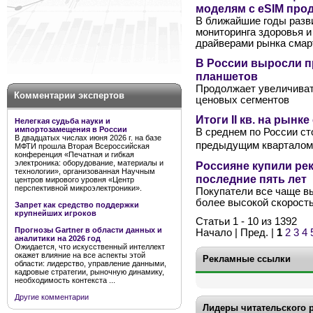
моделям с eSIM про
В ближайшие годы разви
мониторинга здоровья 
драйверами рынка смар
В России выросли 
планшетов
Продолжает увеличиват
Комментарии экспертов
ценовых сегментов
Итоги II кв. на рынк
Нелегкая судьба науки и
импортозамещения в России
В среднем по России ст
В двадцатых числах июня 2026 г. на базе
предыдущим кварталом 
МФТИ прошла Вторая Всероссийская
конференция «Печатная и гибкая
электроника: оборудование, материалы и
Россияне купили ре
технологии», организованная Научным
последние пять лет
центров мирового уровня «Центр
перспективной микроэлектроники».
Покупатели все чаще в
более высокой скорост
Запрет как средство поддержки
крупнейших игроков
Статьи 1 - 10 из 1392
Прогнозы Gartner в области данных и
Начало | Пред. |
1
2
3
4
аналитики на 2026 год
Ожидается, что искусственный интеллект
окажет влияние на все аспекты этой
Рекламные ссылки
области: лидерство, управление данными,
кадровые стратегии, рыночную динамику,
необходимость контекста ...
Другие комментарии
Лидеры читательского 