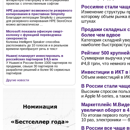
аппаратную платформу в интеграционных
проектах с отечественным софтом
Россияне стали чащ
HPE расширяет возможности резервного
Изменение структуры п
копирования в приставках Simpivity
которому объем рынка в 
Благодаря интеграции Simplivity с решением
штуках
для резервного копирования HPE StoreOnce
можно автоматически …
Продажи складных с
Microsoft показала офисную смарт-
более чем вдвое
колонку с функцией переводчика-
синхрониста
Категория складней уве
Колонка Intelligent Speaker способна
наиболее быстрорастущ
распознавать до 10 голосов и в реальном
времени преобразует речь в текст
Рейтинг 500 крупне
Huawei планирует инвестировать в
Суммарная выручка учас
российских партнеров $ 8,5 млн
У Huawei в России более 1000 партнеров по
₽4,8 трлн, что немного
продажам, свыше 30 партнеров по
разработке решений и более 90 сервисных
Инвестиции в ИКТ в 
партнёров
Объем инвестиций в ИКТ-
Другие новости
В России стали чаще
Высоким спросом польз
и Apple M-series, а так
Маркетплейс М.Виде
увеличил оборот в 4 
По итогам первого полу
10 раз, электроники — б
В России все чаще 