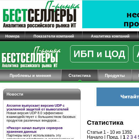
Номера
Показатели компаний
Аналитика компаний
ИБП и ЦОД
Проблемы и мнения
Статистика
Продукты
Новости
Arcserve выпускает версию UDP с
усиленной защитой от вымогателей
Новая версия UDP 8.0 эффективно
взаимодействует с большинством базовых
продуктов различных вендоров…
Статистика
«Рикор» начал выпуск серверов
хранения данных
Статьи 1 - 10 из 1392
Партнеры могут использовать эту
Начало | Пред. |
1
2
3
4