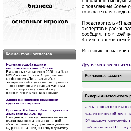
популярностью «умных
с появлением более д
говорится в исследов
Представитель «Яндек
экспертов и раскрыват
сообщил, что «...сейч
45 млн пользователей,
Источник: по материа
Комментарии экспертов
Другие материалы из эт
Нелегкая судьба науки и
импортозамещения в России
В двадцатых числах июня 2026 г. на базе
МФТИ прошла Вторая Всероссийская
Рекламные ссылки
конференция «Печатная и гибкая
электроника: оборудование, материалы и
технологии», организованная Научным
центров мирового уровня «Центр
перспективной микроэлектроники».
Лидеры читательского 
Запрет как средство поддержки
крупнейших игроков
Открыта первая роботизирова
Прогнозы Gartner в области данных и
Магазин приложений RuStore 
аналитики на 2026 год
Ожидается, что искусственный интеллект
IBM расширяет свое семейств
окажет влияние на все аспекты этой
области: лидерство, управление данными,
Глобальный рынок ПК — на ув
кадровые стратегии, рыночную динамику,