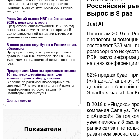
Признание ООО «Квант» банкротом не
означает остановку производства и не
Российский рын
приведет к демонтажу производственных
мощностей
вырос в 8 раз
Российский рынок ИБП во 2 квартале
2026 г. вернулся к росту
Just AI
Средневзвешенная стоимость ИБП за год
выросла на 29,6%, что и стало причиной
По итогам 2019 г. в Р
разнонаправленной динамики штучных и
денежных показателей
с голосовым помощни
составляет $33 млн, 
В июне рынок ноутбуков в России опять
обвалился
разговорного искусств
Предварительно, за второй квартал было
продано ~650 тыс. лэптопов, что на 10%
РБК, такую информац
хуже, чем за аналогичный период прошлого
на днях конференции 
года
Предприятие Москвы произвело свыше
62% продаж будет при
10 тыс. периферийных плат для
компьютерного оборудования
(«Яндекс.Станцию», «
В планах по расширению ассортимента —
девайсы с «Алисой» (к
модемы LTE, модули оперативной памяти,
периферийные устройства для ПК
Smartbox, часы Elari K
(мониторы и клавиатуры
Другие новости
В 2018 г. «Яндекс» пр
компания Canalys. По
с «Алисой». За год к
увеличилось в 8 раз, п
рынка связан не толь
развитием экосистемы