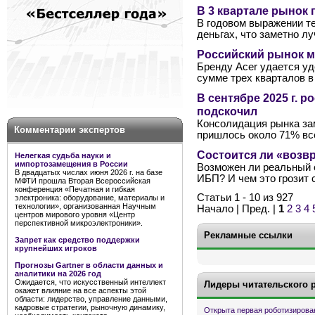
В 3 квартале рынок
В годовом выражении те
деньгах, что заметно л
Российский рынок м
Бренду Acer удается уде
сумме трех кварталов 
В сентябре 2025 г. 
подскочил
Консолидация рынка зам
Комментарии экспертов
пришлось около 71% вс
Состоится ли «возв
Нелегкая судьба науки и
импортозамещения в России
Возможен ли реальный 
В двадцатых числах июня 2026 г. на базе
ИБП? И чем это грозит
МФТИ прошла Вторая Всероссийская
конференция «Печатная и гибкая
Статьи 1 - 10 из 927
электроника: оборудование, материалы и
технологии», организованная Научным
Начало | Пред. |
1
2
3
4
центров мирового уровня «Центр
перспективной микроэлектроники».
Рекламные ссылки
Запрет как средство поддержки
крупнейших игроков
Прогнозы Gartner в области данных и
аналитики на 2026 год
Ожидается, что искусственный интеллект
Лидеры читательского 
окажет влияние на все аспекты этой
области: лидерство, управление данными,
кадровые стратегии, рыночную динамику,
Открыта первая роботизирова