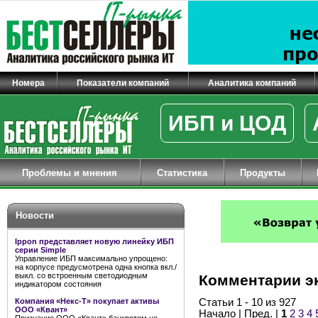
Номера
Показатели компаний
Аналитика компаний
ИБП и ЦОД
Проблемы и мнения
Статистика
Продукты
Новости
Ippon представляет новую линейку ИБП
серии Simple
Управление ИБП максимально упрощено:
на корпусе предусмотрена одна кнопка вкл./
выкл. со встроенным светодиодным
Комментарии э
индикатором состояния
Компания «Некс-Т» покупает активы
Статьи 1 - 10 из 927
ООО «Квант»
Начало | Пред. |
1
2
3
4