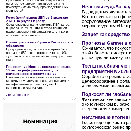
Признание ООО «Квант» банкротом не
означает остановку производства и не
Нелегкая судьба на
приведет к демонтажу производственных
мощностей
В двадцатых числах ию
Всероссийская конферен
Российский рынок ИБП во 2 квартале
оборудование, материа
2026 г. вернулся к росту
Средневзвешенная стоимость ИБП за год
мирового уровня «Центр
выросла на 29,6%, что и стало причиной
разнонаправленной динамики штучных и
Запрет как средств
денежных показателей
Прогнозы Gartner в 
В июне рынок ноутбуков в России опять
обвалился
Ожидается, что искусст
Предварительно, за второй квартал было
этой области: лидерств
продано ~650 тыс. лэптопов, что на 10%
хуже, чем за аналогичный период прошлого
рыночную динамику, нео
года
Тренд на облачную
Предприятие Москвы произвело свыше
10 тыс. периферийных плат для
предприятий в 2026 
компьютерного оборудования
Обработка огромного м
В планах по расширению ассортимента —
модемы LTE, модули оперативной памяти,
целесообразнее в обла
периферийные устройства для ПК
управляемые аналитиче
(мониторы и клавиатуры
Подкосят ли глобал
Другие новости
Фактически вне зависим
экономическом выражени
очередь для коммерческ
Негативные итоги II
Госсектор еще как-то р
коммерческом рынке пр