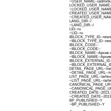
~USER_NAME--(adminka
LOCKED_USER_NAME-
~LOCKED_USER_NAME
CREATED_USER_NAME
~CREATED_USER_NAM
LANG_DIR--/
~LANG_DIR--/
LID--ru
~LID--ru
IBLOCK_TYPE_ID--new
~IBLOCK_TYPE_ID--ne
IBLOCK_CODE--
~IBLOCK_CODE--
IBLOCK_NAME--Архив н
~IBLOCK_NAME--Архив 
IBLOCK_EXTERNAL_ID-
~IBLOCK_EXTERNAL_ID
DETAIL_PAGE_URL--/new
~DETAIL_PAGE_URL--/ne
LIST_PAGE_URL--/arhive
~LIST_PAGE_URL--/arhiv
CANONICAL_PAGE_URL
~CANONICAL_PAGE_UR
CREATED_DATE--2013.1
~CREATED_DATE--2013.
BP_PUBLISHED--Y
~BP_PUBLISHED--Y