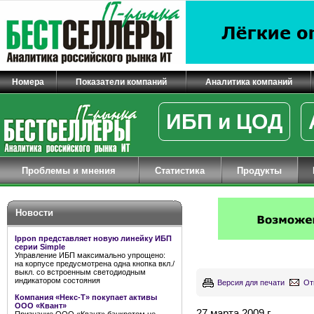
Номера
Показатели компаний
Аналитика компаний
ИБП и ЦОД
Проблемы и мнения
Статистика
Продукты
Новости
Ippon представляет новую линейку ИБП
серии Simple
Управление ИБП максимально упрощено:
на корпусе предусмотрена одна кнопка вкл./
выкл. со встроенным светодиодным
индикатором состояния
Версия для печати
От
Компания «Некс-Т» покупает активы
ООО «Квант»
27 марта 2009 г.