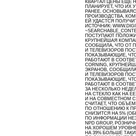
КВАРТАЛ ЦЕНЫ ЕЩЕ 
ПЛАНИРУЕТ, ЧТО ИХ
РАНЕЕ. ОСНОВЫВАЯ
ПРОИЗВОДСТВА, КОМ
ЕЙ УДАСТСЯ ПОЛУЧ
ИСТОЧНИК: WWW.DIGIT
~SEARCHABLE_CONTE
ПОСТУПАЮТ ПОЛОЖИ
КРУПНЕЙШАЯ КОМПАН
СООБЩИЛА, ЧТО ОТ 
И ТЕЛЕВИЗОРОВ ПО
ПОКАЗЫВАЮЩИЕ, ЧТО
РАБОТАЮТ В СООТВЕ
CORNING, КРУПНЕЙШ
ЭКРАНОВ, СООБЩИЛА
И ТЕЛЕВИЗОРОВ ПО
ПОКАЗЫВАЮЩИЕ, ЧТО
РАБОТАЮТ В СООТВЕ
ЗА НЕСКОЛЬКО НЕДЕ
НА СТЕКЛО КАК НА Е
И НА СОВМЕСТНОМ С
СЧИТАЕТ, ЧТО ОБЪЕМ
ПО ОТНОШЕНИЮ К ПР
СНИЗИТСЯ НА 5% (ОБ
ПО ИНФОРМАЦИИ НЕ
NPD GROUP, РОЗНИЧ
НА ХОРОШЕМ УРОВНЕ
НА 39% БОЛЬШЕ ТАКИ