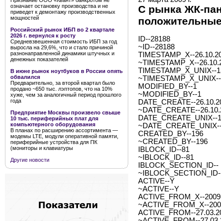
Признание ООО «Квант» банкротом не
означает остановку производства и не
C рынка ЖК-пан
приведет к демонтажу производственных
мощностей
положительные
Российский рынок ИБП во 2 квартале
2026 г. вернулся к росту
ID--28188
Средневзвешенная стоимость ИБП за год
~ID--28188
выросла на 29,6%, что и стало причиной
разнонаправленной динамики штучных и
TIMESTAMP_X--26.10.20
денежных показателей
~TIMESTAMP_X--26.10.2
TIMESTAMP_X_UNIX--1
В июне рынок ноутбуков в России опять
обвалился
~TIMESTAMP_X_UNIX--
Предварительно, за второй квартал было
MODIFIED_BY--1
продано ~650 тыс. лэптопов, что на 10%
~MODIFIED_BY--1
хуже, чем за аналогичный период прошлого
года
DATE_CREATE--26.10.20
~DATE_CREATE--26.10.2
Предприятие Москвы произвело свыше
DATE_CREATE_UNIX--1
10 тыс. периферийных плат для
компьютерного оборудования
~DATE_CREATE_UNIX--
В планах по расширению ассортимента —
CREATED_BY--196
модемы LTE, модули оперативной памяти,
~CREATED_BY--196
периферийные устройства для ПК
(мониторы и клавиатуры
IBLOCK_ID--81
~IBLOCK_ID--81
Другие новости
IBLOCK_SECTION_ID--
~IBLOCK_SECTION_ID-
ACTIVE--Y
~ACTIVE--Y
ACTIVE_FROM_X--2009-0
~ACTIVE_FROM_X--2009-
ACTIVE_FROM--27.03.2
~ACTIVE_FROM--27.03.