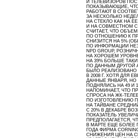
И ТЕЛЕВИЗОРОВ ПО
ПОКАЗЫВАЮЩИЕ, ЧТО
РАБОТАЮТ В СООТВЕ
ЗА НЕСКОЛЬКО НЕДЕ
НА СТЕКЛО КАК НА Е
И НА СОВМЕСТНОМ С
СЧИТАЕТ, ЧТО ОБЪЕМ
ПО ОТНОШЕНИЮ К ПР
СНИЗИТСЯ НА 5% (ОБ
ПО ИНФОРМАЦИИ НЕ
NPD GROUP, РОЗНИЧ
НА ХОРОШЕМ УРОВНЕ
НА 39% БОЛЬШЕ ТАКИ
ПО ДАННЫМ ДРУГОЙ 
БЫЛО РЕАЛИЗОВАНО 
В 2008 Г. ХОТЯ ДЛЯ
ДАННЫЕ ЯНВАРЯ, НО 
ПОДНЯЛИСЬ НА 49 И
НАПОМИНАЕТ, ЧТО П
СПРОСА НА ЖК-ТЕЛЕВ
ПО ИЗГОТОВЛЕНИЮ 
НА ТАЙВАНЕ СРЕДН
С 20% В ДЕКАБРЕ ВОЗ
ПОКАЗАТЕЛЬ УВЕЛИЧИ
ПРЕДПОЛАГАЕТСЯ, Ч
В МАРТЕ ЕЩЕ БОЛЕЕ
ГОДА ФИРМА CORNIN
СНИЖЕНИЯ ЦЕН НА С