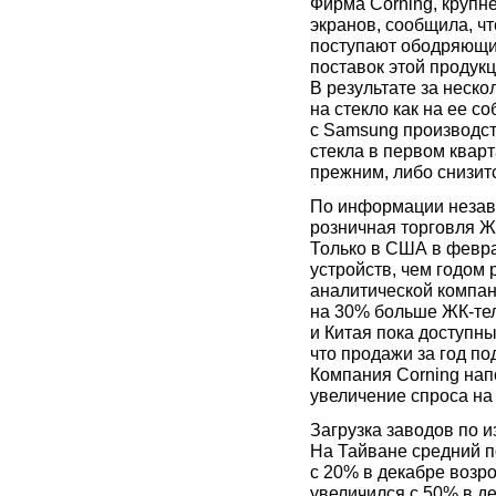
Фирма Corning, крупн
экранов, сообщила, ч
поступают ободряющи
поставок этой продукц
В результате за неск
на стекло как на ее с
с Samsung производств
стекла в первом квар
прежним, либо снизит
По информации незав
розничная торговля Ж
Только в США в февр
устройств, чем годом 
аналитической компа
на 30% больше ЖК-тел
и Китая пока доступны
что продажи за год по
Компания Corning нап
увеличение спроса на
Загрузка заводов по 
На Тайване средний п
с 20% в декабре возро
увеличился с 50% в д