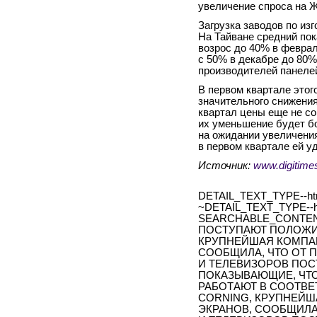
увеличение спроса на 
Загрузка заводов по из
На Тайване средний по
возрос до 40% в феврал
с 50% в декабре до 80%
производителей панеле
В первом квартале этог
значительного снижения
квартал цены еще не со
их уменьшение будет б
на ожидании увеличения
в первом квартале ей 
Источник:
www.digitime
DETAIL_TEXT_TYPE--ht
~DETAIL_TEXT_TYPE--h
SEARCHABLE_CONTEN
ПОСТУПАЮТ ПОЛОЖИ
КРУПНЕЙШАЯ КОМПАН
СООБЩИЛА, ЧТО ОТ 
И ТЕЛЕВИЗОРОВ ПО
ПОКАЗЫВАЮЩИЕ, ЧТО
РАБОТАЮТ В СООТВЕ
CORNING, КРУПНЕЙШ
ЭКРАНОВ, СООБЩИЛА