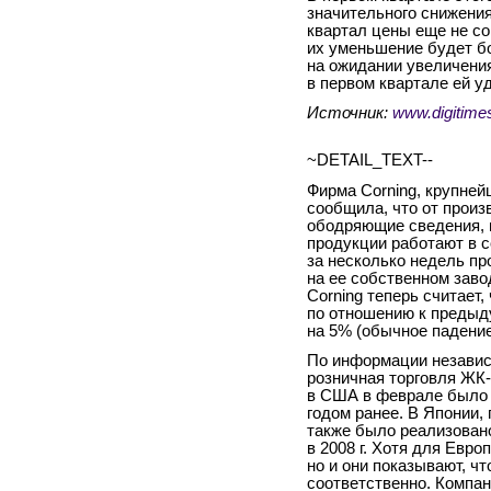
значительного снижения
квартал цены еще не со
их уменьшение будет б
на ожидании увеличения
в первом квартале ей 
Источник:
www.digitime
~DETAIL_TEXT--
Фирма Corning, крупней
сообщила, что от прои
ободряющие сведения, 
продукции работают в с
за несколько недель пр
на ее собственном заво
Corning теперь считает,
по отношению к предыд
на 5% (обычное падение
По информации незави
розничная торговля ЖК
в США в феврале было 
годом ранее. В Японии,
также было реализован
в 2008 г. Хотя для Евро
но и они показывают, чт
соответственно. Компан