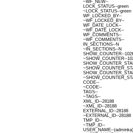
~WF_NEW--
LOCK_STATUS--green
~LOCK_STATUS--green
WF_LOCKED_BY--
~WF_LOCKED_BY--
WF_DATE_LOCK--
~WF_DATE_LOCK--
WF_COMMENTS--
~WF_COMMENTS--
IN_SECTIONS--N
~IN_SECTIONS--N
SHOW_COUNTER--102
~SHOW_COUNTER--10
SHOW_COUNTER_START--
~SHOW_COUNTER_START-
SHOW_COUNTER_START_
~SHOW_COUNTER_START
CODE--
~CODE--
TAGS--
~TAGS--
XML_ID--28188
~XML_ID--28188
EXTERNAL_ID--28188
~EXTERNAL_ID--28188
TMP_ID--
~TMP_ID--
USER_NAME--(adminka)