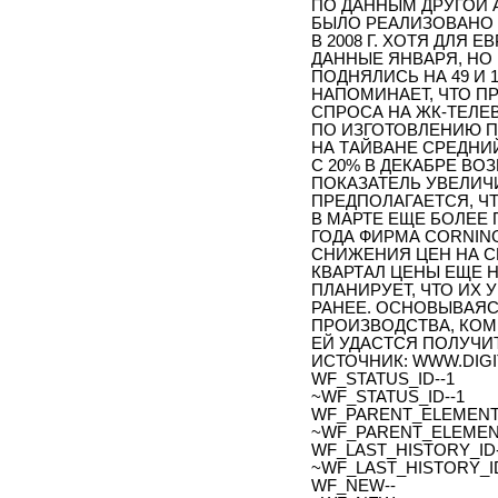
ПО ДАННЫМ ДРУГОЙ 
БЫЛО РЕАЛИЗОВАНО 
В 2008 Г. ХОТЯ ДЛЯ
ДАННЫЕ ЯНВАРЯ, НО 
ПОДНЯЛИСЬ НА 49 И
НАПОМИНАЕТ, ЧТО П
СПРОСА НА ЖК-ТЕЛЕВ
ПО ИЗГОТОВЛЕНИЮ 
НА ТАЙВАНЕ СРЕДН
С 20% В ДЕКАБРЕ ВОЗ
ПОКАЗАТЕЛЬ УВЕЛИЧИ
ПРЕДПОЛАГАЕТСЯ, Ч
В МАРТЕ ЕЩЕ БОЛЕЕ
ГОДА ФИРМА CORNIN
СНИЖЕНИЯ ЦЕН НА С
КВАРТАЛ ЦЕНЫ ЕЩЕ 
ПЛАНИРУЕТ, ЧТО ИХ
РАНЕЕ. ОСНОВЫВАЯ
ПРОИЗВОДСТВА, КОМ
ЕЙ УДАСТСЯ ПОЛУЧ
ИСТОЧНИК: WWW.DIGIT
WF_STATUS_ID--1
~WF_STATUS_ID--1
WF_PARENT_ELEMENT_
~WF_PARENT_ELEMENT
WF_LAST_HISTORY_ID-
~WF_LAST_HISTORY_ID
WF_NEW--