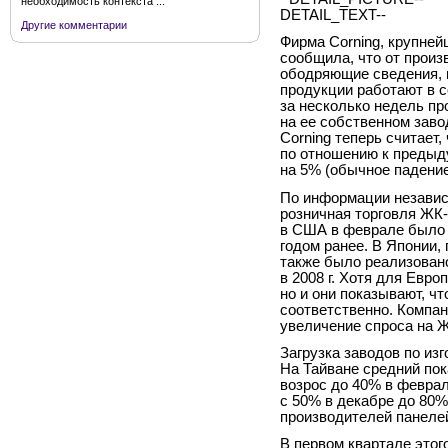
необходимость контекста ...
DETAIL_TEXT--
Другие комментарии
Фирма Corning, крупней
сообщила, что от прои
ободряющие сведения, 
продукции работают в с
за несколько недель пр
на ее собственном заво
Corning теперь считает,
по отношению к предыд
на 5% (обычное падение
По информации незави
розничная торговля ЖК
в США в феврале было 
годом ранее. В Японии,
также было реализован
в 2008 г. Хотя для Евро
но и они показывают, чт
соответственно. Компан
увеличение спроса на 
Загрузка заводов по из
На Тайване средний по
возрос до 40% в феврал
с 50% в декабре до 80%
производителей панеле
В первом квартале этог