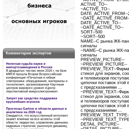
ACTIVE_TO--
~ACTIVE_TO--
DATE_ACTIVE_FROM--2
~DATE_ACTIVE_FROM--
DATE_ACTIVE_TO--
~DATE_ACTIVE_TO--
SORT--500
~SORT--500
NAME--C рынка ЖК-пане
сигналы
~NAME--C рынка ЖК-пан
Комментарии экспертов
сигналы
PREVIEW_PICTURE--
Нелегкая судьба науки и
~PREVIEW_PICTURE--
импортозамещения в России
PREVIEW_TEXT--Фирма C
В двадцатых числах июня 2026 г. на базе
стекол для экранов, со
МФТИ прошла Вторая Всероссийская
конференция «Печатная и гибкая
и телевизоров поступа
электроника: оборудование, материалы и
цепочки поставок этой 
технологии», организованная Научным
с предсказаниями …
центров мирового уровня «Центр
перспективной микроэлектроники».
~PREVIEW_TEXT--Фирма 
стекол для экранов, со
Запрет как средство поддержки
и телевизоров поступа
крупнейших игроков
цепочки поставок этой 
Прогнозы Gartner в области данных и
с предсказаниями …
аналитики на 2026 год
PREVIEW_TEXT_TYPE--
Ожидается, что искусственный интеллект
окажет влияние на все аспекты этой
~PREVIEW_TEXT_TYPE-
области: лидерство, управление данными,
DETAIL_PICTURE--
кадровые стратегии, рыночную динамику,
~DETAIL_PICTURE--