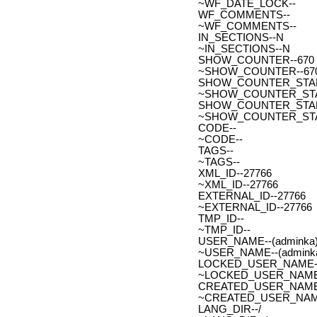
~WF_DATE_LOCK--
WF_COMMENTS--
~WF_COMMENTS--
IN_SECTIONS--N
~IN_SECTIONS--N
SHOW_COUNTER--670
~SHOW_COUNTER--67
SHOW_COUNTER_START--
~SHOW_COUNTER_START-
SHOW_COUNTER_START_
~SHOW_COUNTER_START
CODE--
~CODE--
TAGS--
~TAGS--
XML_ID--27766
~XML_ID--27766
EXTERNAL_ID--27766
~EXTERNAL_ID--27766
TMP_ID--
~TMP_ID--
USER_NAME--(adminka)
~USER_NAME--(adminka
LOCKED_USER_NAME-
~LOCKED_USER_NAME
CREATED_USER_NAME
~CREATED_USER_NAM
LANG_DIR--/