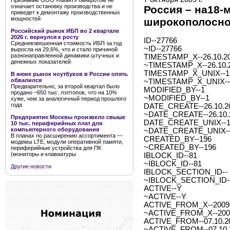
Признание ООО «Квант» банкротом не
означает остановку производства и не
Россия – на18-м
приведет к демонтажу производственных
мощностей
широкополосно
Российский рынок ИБП во 2 квартале
2026 г. вернулся к росту
ID--27766
Средневзвешенная стоимость ИБП за год
~ID--27766
выросла на 29,6%, что и стало причиной
разнонаправленной динамики штучных и
TIMESTAMP_X--26.10.20
денежных показателей
~TIMESTAMP_X--26.10.2
TIMESTAMP_X_UNIX--1
В июне рынок ноутбуков в России опять
обвалился
~TIMESTAMP_X_UNIX--
Предварительно, за второй квартал было
MODIFIED_BY--1
продано ~650 тыс. лэптопов, что на 10%
~MODIFIED_BY--1
хуже, чем за аналогичный период прошлого
года
DATE_CREATE--26.10.20
~DATE_CREATE--26.10.2
Предприятие Москвы произвело свыше
DATE_CREATE_UNIX--1
10 тыс. периферийных плат для
компьютерного оборудования
~DATE_CREATE_UNIX--
В планах по расширению ассортимента —
CREATED_BY--196
модемы LTE, модули оперативной памяти,
~CREATED_BY--196
периферийные устройства для ПК
(мониторы и клавиатуры
IBLOCK_ID--81
~IBLOCK_ID--81
Другие новости
IBLOCK_SECTION_ID--
~IBLOCK_SECTION_ID-
ACTIVE--Y
~ACTIVE--Y
ACTIVE_FROM_X--2009-1
~ACTIVE_FROM_X--2009-
ACTIVE_FROM--07.10.2
~ACTIVE_FROM--07.10.