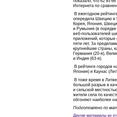
показало, что 62 из 6
Интернета по сравне
В ежегодном рейтинг
опередила Швецию и 
Корея, Япония, Швеци
и Румыния (в порядке
веб-пользователей ш
приложений, которые 
пяти лет. За пределам
крупнейшие страны, ка
Германия (20-я), Велик
и Индия (63-я).
В рейтинге городов н
Япония) и Каунас (Лит
В тоже время в Литве
большой разрыв в кач
и сельской местностью
жители села по качес
обгоняют наиболее на
Подготовлено по ма
Другие материалы из эт