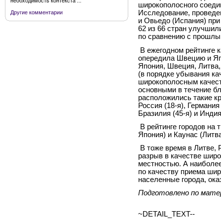
необходимость контекста ...
широкополосного соеди
Исследование, проведе
Другие комментарии
и Овьедо (Испания) при
62 из 66 стран улучшил
по сравнению с прошлы
В ежегодном рейтинге 
опередила Швецию и Яп
Япония, Швеция, Литва,
(в порядке убывания к
широкополосным качест
основными в течение бл
расположились такие кр
Россия (18-я), Германия 
Бразилия (45-я) и Индия 
В рейтинге городов на 
Япония) и Каунас (Литва
В тоже время в Литве,
разрыв в качестве широ
местностью. А наиболее
по качеству приема ши
населенные города, ок
Подготовлено по мате
~DETAIL_TEXT--