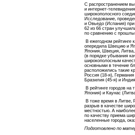
С распространением вы
и интернет-телевидения
широкополосного соеди
Исследование, проведе
и Овьедо (Испания) при
62 из 66 стран улучшил
по сравнению с прошлы
В ежегодном рейтинге 
опередила Швецию и Яп
Япония, Швеция, Литва,
(в порядке убывания к
широкополосным качест
основными в течение бл
расположились такие кр
Россия (18-я), Германия 
Бразилия (45-я) и Индия 
В рейтинге городов на 
Япония) и Каунас (Литва
В тоже время в Литве,
разрыв в качестве широ
местностью. А наиболее
по качеству приема ши
населенные города, ок
Подготовлено по мате