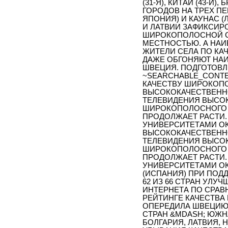
(31-Я), КИТАЙ (43-Й),
ГОРОДОВ НА ТРЕХ ПЕ
ЯПОНИЯ) И КАУНАС (
И ЛАТВИИ ЗАФИКСИР
ШИРОКОПОЛОСНОЙ С
МЕСТНОСТЬЮ. А НАИ
ЖИТЕЛИ СЕЛА ПО К
ДАЖЕ ОБГОНЯЮТ НАИ
ШВЕЦИЯ. ПОДГОТОВЛ
~SEARCHABLE_CONTEN
КАЧЕСТВУ ШИРОКОП
ВЫСОКОКАЧЕСТВЕННО
ТЕЛЕВИДЕНИЯ ВЫСОК
ШИРОКОПОЛОСНОГО 
ПРОДОЛЖАЕТ РАСТИ.
УНИВЕРСИТЕТАМИ ОК
ВЫСОКОКАЧЕСТВЕННО
ТЕЛЕВИДЕНИЯ ВЫСОК
ШИРОКОПОЛОСНОГО 
ПРОДОЛЖАЕТ РАСТИ.
УНИВЕРСИТЕТАМИ ОК
(ИСПАНИЯ) ПРИ ПОД
62 ИЗ 66 СТРАН УЛ
ИНТЕРНЕТА ПО СРА
РЕЙТИНГЕ КАЧЕСТВ
ОПЕРЕДИЛА ШВЕЦИЮ 
СТРАН &MDASH; ЮЖНА
БОЛГАРИЯ, ЛАТВИЯ, 