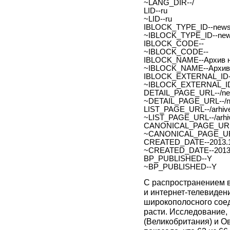
~LANG_DIR--/
LID--ru
~LID--ru
IBLOCK_TYPE_ID--new
~IBLOCK_TYPE_ID--ne
IBLOCK_CODE--
~IBLOCK_CODE--
IBLOCK_NAME--Архив н
~IBLOCK_NAME--Архив 
IBLOCK_EXTERNAL_ID-
~IBLOCK_EXTERNAL_ID
DETAIL_PAGE_URL--/new
~DETAIL_PAGE_URL--/ne
LIST_PAGE_URL--/arhive
~LIST_PAGE_URL--/arhiv
CANONICAL_PAGE_URL
~CANONICAL_PAGE_UR
CREATED_DATE--2013.1
~CREATED_DATE--2013.
BP_PUBLISHED--Y
~BP_PUBLISHED--Y
С распространением в
и интернет-телевидени
широкополосного сое
расти. Исследование
(Великобритания) и О