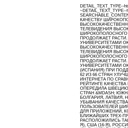
DETAIL_TEXT_TYPE--ht
~DETAIL_TEXT_TYPE--h
SEARCHABLE_CONTENT
КАЧЕСТВУ ШИРОКОП
ВЫСОКОКАЧЕСТВЕННО
ТЕЛЕВИДЕНИЯ ВЫСОК
ШИРОКОПОЛОСНОГО 
ПРОДОЛЖАЕТ РАСТИ.
УНИВЕРСИТЕТАМИ ОК
ВЫСОКОКАЧЕСТВЕННО
ТЕЛЕВИДЕНИЯ ВЫСОК
ШИРОКОПОЛОСНОГО 
ПРОДОЛЖАЕТ РАСТИ.
УНИВЕРСИТЕТАМИ ОК
(ИСПАНИЯ) ПРИ ПОД
62 ИЗ 66 СТРАН УЛ
ИНТЕРНЕТА ПО СРА
РЕЙТИНГЕ КАЧЕСТВ
ОПЕРЕДИЛА ШВЕЦИЮ 
СТРАН &MDASH; ЮЖНА
БОЛГАРИЯ, ЛАТВИЯ, 
УБЫВАНИЯ КАЧЕСТВА
ПОЛЬЗОВАТЕЛЕЙ ШИ
ДЛЯ ПРИЛОЖЕНИЙ, К
БЛИЖАЙШИХ ТРЕХ-ПЯ
РАСПОЛОЖИЛИСЬ ТАК
Я), США (16-Я), РОСС