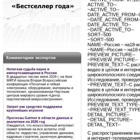
ACTIVE_TO--
~ACTIVE_TO--
DATE_ACTIVE_FROM--0
~DATE_ACTIVE_FROM--
DATE_ACTIVE_TO--
~DATE_ACTIVE_TO--
SORT--500
~SORT--500
NAME--Россия – на18-м 
~NAME--Россия – на18-м
PREVIEW_PICTURE--
Комментарии экспертов
~PREVIEW_PICTURE--
PREVIEW_TEXT--С распр
Нелегкая судьба науки и
видео в целом и интерн
импортозамещения в России
широкополосного соеди
В двадцатых числах июня 2026 г. на базе
Исследование, провед
МФТИ прошла Вторая Всероссийская
конференция «Печатная и гибкая
~PREVIEW_TEXT--С расп
электроника: оборудование, материалы и
видео в целом и интерн
технологии», организованная Научным
широкополосного соеди
центров мирового уровня «Центр
перспективной микроэлектроники».
Исследование, провед
PREVIEW_TEXT_TYPE--
Запрет как средство поддержки
~PREVIEW_TEXT_TYPE-
крупнейших игроков
DETAIL_PICTURE--
Прогнозы Gartner в области данных и
~DETAIL_PICTURE--
аналитики на 2026 год
DETAIL_TEXT--
Ожидается, что искусственный интеллект
окажет влияние на все аспекты этой
С распространением вы
области: лидерство, управление данными,
кадровые стратегии, рыночную динамику,
и интернет-телевидения