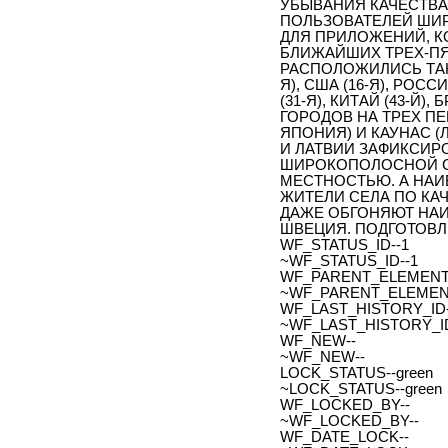
УБЫВАНИЯ КАЧЕСТВА
ПОЛЬЗОВАТЕЛЕЙ ШИ
ДЛЯ ПРИЛОЖЕНИЙ, К
БЛИЖАЙШИХ ТРЕХ-ПЯ
РАСПОЛОЖИЛИСЬ ТАК
Я), США (16-Я), РОСС
(31-Я), КИТАЙ (43-Й),
ГОРОДОВ НА ТРЕХ ПЕ
ЯПОНИЯ) И КАУНАС (
И ЛАТВИИ ЗАФИКСИР
ШИРОКОПОЛОСНОЙ С
МЕСТНОСТЬЮ. А НАИ
ЖИТЕЛИ СЕЛА ПО К
ДАЖЕ ОБГОНЯЮТ НАИ
ШВЕЦИЯ. ПОДГОТОВЛ
WF_STATUS_ID--1
~WF_STATUS_ID--1
WF_PARENT_ELEMENT_
~WF_PARENT_ELEMENT
WF_LAST_HISTORY_ID-
~WF_LAST_HISTORY_ID
WF_NEW--
~WF_NEW--
LOCK_STATUS--green
~LOCK_STATUS--green
WF_LOCKED_BY--
~WF_LOCKED_BY--
WF_DATE_LOCK--