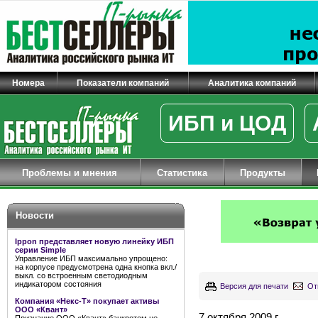
Номера
Показатели компаний
Аналитика компаний
ИБП и ЦОД
Проблемы и мнения
Статистика
Продукты
Новости
Ippon представляет новую линейку ИБП
серии Simple
Управление ИБП максимально упрощено:
на корпусе предусмотрена одна кнопка вкл./
выкл. со встроенным светодиодным
индикатором состояния
Версия для печати
От
Компания «Некс-Т» покупает активы
ООО «Квант»
7 октября 2009 г.