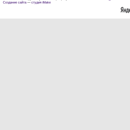
Создание сайта
—
студия iMake