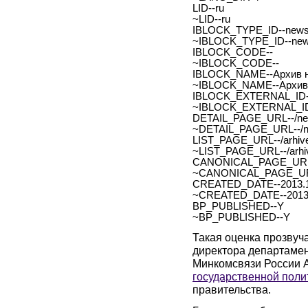
LID--ru
~LID--ru
IBLOCK_TYPE_ID--new
~IBLOCK_TYPE_ID--ne
IBLOCK_CODE--
~IBLOCK_CODE--
IBLOCK_NAME--Архив н
~IBLOCK_NAME--Архив 
IBLOCK_EXTERNAL_ID-
~IBLOCK_EXTERNAL_ID
DETAIL_PAGE_URL--/new
~DETAIL_PAGE_URL--/ne
LIST_PAGE_URL--/arhive
~LIST_PAGE_URL--/arhiv
CANONICAL_PAGE_URL
~CANONICAL_PAGE_UR
CREATED_DATE--2013.1
~CREATED_DATE--2013.
BP_PUBLISHED--Y
~BP_PUBLISHED--Y
Такая оценка прозвуч
директора департамен
Минкомсвязи России
государственной поли
правительства.