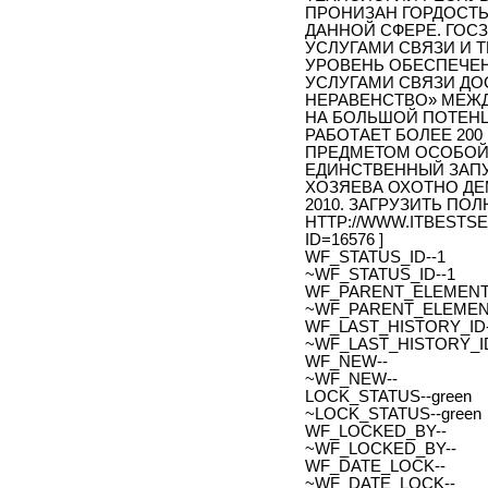
ПРОНИЗАН ГОРДОСТЬ
ДАННОЙ СФЕРЕ. ГОС
УСЛУГАМИ СВЯЗИ И 
УРОВЕНЬ ОБЕСПЕЧЕ
УСЛУГАМИ СВЯЗИ ДО
НЕРАВЕНСТВО» МЕЖД
НА БОЛЬШОЙ ПОТЕНЦ
РАБОТАЕТ БОЛЕЕ 200
ПРЕДМЕТОМ ОСОБОЙ 
ЕДИНСТВЕННЫЙ ЗАПУ
ХОЗЯЕВА ОХОТНО ДЕ
2010. ЗАГРУЗИТЬ ПО
HTTP://WWW.ITBESTS
ID=16576 ]
WF_STATUS_ID--1
~WF_STATUS_ID--1
WF_PARENT_ELEMENT_
~WF_PARENT_ELEMENT
WF_LAST_HISTORY_ID-
~WF_LAST_HISTORY_ID
WF_NEW--
~WF_NEW--
LOCK_STATUS--green
~LOCK_STATUS--green
WF_LOCKED_BY--
~WF_LOCKED_BY--
WF_DATE_LOCK--
~WF_DATE_LOCK--