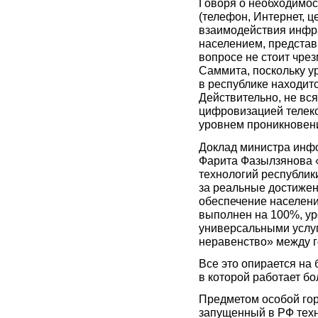
Говоря о необходимо
(телефон, Интернет, ц
взаимодействия инфра
населением, представ
вопросе не стоит чре
Саммита, поскольку у
в республике находит
Действительно, не вс
цифровизацией телек
уровнем проникновен
Доклад министра инфо
Фарита Фазылзянова 
технологий республик
за реальные достижен
обеспечение населени
выполнен на 100%, ур
универсальными услуг
неравенство» между г
Все это опирается на
в которой работает бо
Предметом особой гор
запущенный в РФ техн