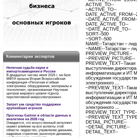
ACTIVE_TO--
~ACTIVE_TO--
DATE_ACTIVE_FROM--2
~DATE_ACTIVE_FROM--
DATE_ACTIVE_TO--
~DATE_ACTIVE_TO--
SORT--500
~SORT--500
NAME--Татарстан – лид
~NAME--Татарстан – ли
PREVIEW_PICTURE--
Комментарии экспертов
~PREVIEW_PICTURE--
PREVIEW_TEXT--Такая оц
Нелегкая судьба науки и
выступлении директора 
импортозамещения в России
информатизации и ИТ М
В двадцатых числах июня 2026 г. на базе
обсуждения государств
МФТИ прошла Вторая Всероссийская
конференция «Печатная и гибкая
электронного …
электроника: оборудование, материалы и
~PREVIEW_TEXT--Такая 
технологии», организованная Научным
выступлении директора 
центров мирового уровня «Центр
перспективной микроэлектроники».
информатизации и ИТ М
обсуждения государств
Запрет как средство поддержки
электронного …
крупнейших игроков
PREVIEW_TEXT_TYPE--
Прогнозы Gartner в области данных и
~PREVIEW_TEXT_TYPE-
аналитики на 2026 год
DETAIL_PICTURE--
Ожидается, что искусственный интеллект
окажет влияние на все аспекты этой
~DETAIL_PICTURE--
области: лидерство, управление данными,
DETAIL_TEXT--
кадровые стратегии, рыночную динамику,