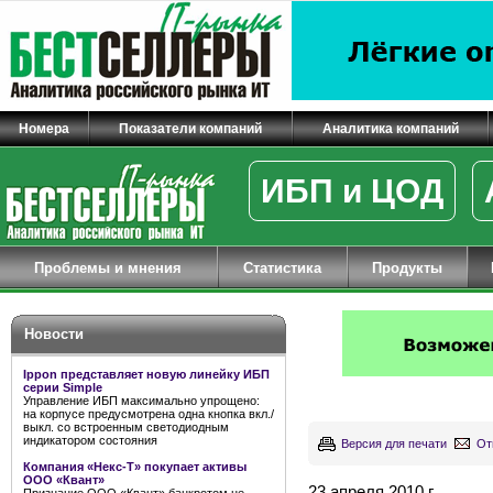
Номера
Показатели компаний
Аналитика компаний
ИБП и ЦОД
Проблемы и мнения
Статистика
Продукты
Новости
Ippon представляет новую линейку ИБП
серии Simple
Управление ИБП максимально упрощено:
на корпусе предусмотрена одна кнопка вкл./
выкл. со встроенным светодиодным
индикатором состояния
Версия для печати
От
Компания «Некс-Т» покупает активы
ООО «Квант»
23 апреля 2010 г.