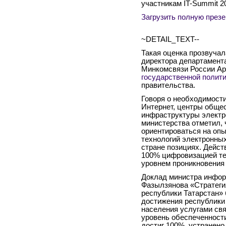
участникам IT-Summit 2
Загрузить полную през
~DETAIL_TEXT--
Такая оценка прозвуча
директора департамент
Минкомсвязи России А
государственной полит
правительства.
Говоря о необходимост
Интернет, центры общес
инфраструктуры электр
министерства отметил, 
ориентироваться на опы
технологий электронных
стране позициях. Дейст
100% цифровизацией т
уровнем проникновения
Доклад министра инфор
Фазылзянова «Стратеги
республики Татарстан» 
достижения республики 
населения услугами св
уровень обеспеченност
достиг 100%, устранено