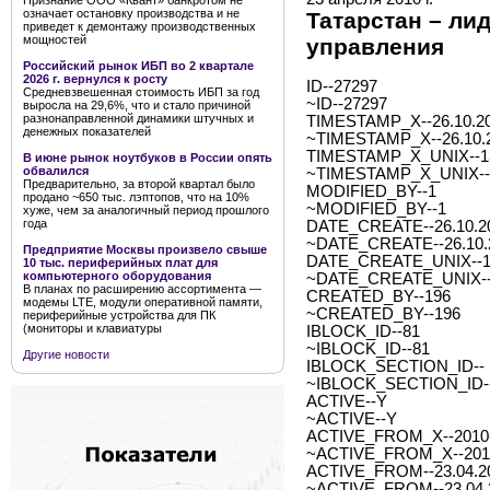
Признание ООО «Квант» банкротом не
означает остановку производства и не
Татарстан – ли
приведет к демонтажу производственных
мощностей
управления
Российский рынок ИБП во 2 квартале
2026 г. вернулся к росту
ID--27297
Средневзвешенная стоимость ИБП за год
~ID--27297
выросла на 29,6%, что и стало причиной
разнонаправленной динамики штучных и
TIMESTAMP_X--26.10.20
денежных показателей
~TIMESTAMP_X--26.10.2
TIMESTAMP_X_UNIX--1
В июне рынок ноутбуков в России опять
обвалился
~TIMESTAMP_X_UNIX--
Предварительно, за второй квартал было
MODIFIED_BY--1
продано ~650 тыс. лэптопов, что на 10%
~MODIFIED_BY--1
хуже, чем за аналогичный период прошлого
года
DATE_CREATE--26.10.20
~DATE_CREATE--26.10.2
Предприятие Москвы произвело свыше
DATE_CREATE_UNIX--1
10 тыс. периферийных плат для
компьютерного оборудования
~DATE_CREATE_UNIX--
В планах по расширению ассортимента —
CREATED_BY--196
модемы LTE, модули оперативной памяти,
~CREATED_BY--196
периферийные устройства для ПК
(мониторы и клавиатуры
IBLOCK_ID--81
~IBLOCK_ID--81
Другие новости
IBLOCK_SECTION_ID--
~IBLOCK_SECTION_ID-
ACTIVE--Y
~ACTIVE--Y
ACTIVE_FROM_X--2010-0
~ACTIVE_FROM_X--2010-
ACTIVE_FROM--23.04.2
~ACTIVE_FROM--23.04.