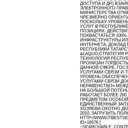
ДОСТУПА И ДР.) ВЗ
ЭЛЕКТРОННОГО ПРАВ
МИНИСТЕРСТВА ОТМЕ
ЧРЕЗМЕРНО ОРИЕНТИ
ПОСКОЛЬКУ УРОВЕНЬ
УСЛУГ В РЕСПУБЛИК
ПОЗИЦИЯХ. ДЕЙСТВИ
ПОХВАСТАТЬСЯ 100
ИНФРАСТРУКТУРЫ И
ИНТЕРНЕТА. ДОКЛАД
РЕСПУБЛИКИ ТАТАРС
&LAQUO;СТРАТЕГИЯ
ТЕХНОЛОГИЙ РЕСПУБ
ПРОНИЗАН ГОРДОСТЬ
ДАННОЙ СФЕРЕ. ГОС
УСЛУГАМИ СВЯЗИ И 
УРОВЕНЬ ОБЕСПЕЧЕ
УСЛУГАМИ СВЯЗИ ДО
НЕРАВЕНСТВО» МЕЖД
НА БОЛЬШОЙ ПОТЕНЦ
РАБОТАЕТ БОЛЕЕ 200
ПРЕДМЕТОМ ОСОБОЙ 
ЕДИНСТВЕННЫЙ ЗАПУ
ХОЗЯЕВА ОХОТНО ДЕ
2010. ЗАГРУЗИТЬ ПО
HTTP://WWW.ITBESTS
ID=16576 ]
~SEARCHABLE_CONTE