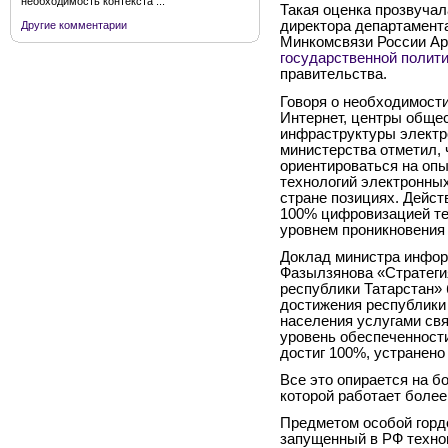
необходимость контекста ...
Такая оценка прозвуча
директора департамент
Другие комментарии
Минкомсвязи России А
государственной полит
правительства.
Говоря о необходимост
Интернет, центры общес
инфраструктуры электр
министерства отметил, 
ориентироваться на опы
технологий электронных
стране позициях. Дейст
100% цифровизацией т
уровнем проникновения
Доклад министра инфор
Фазылзянова «Стратеги
республики Татарстан» 
достижения республики 
населения услугами св
уровень обеспеченност
достиг 100%, устранено
Все это опирается на б
которой работает более
Предметом особой горд
запущенный в РФ техно