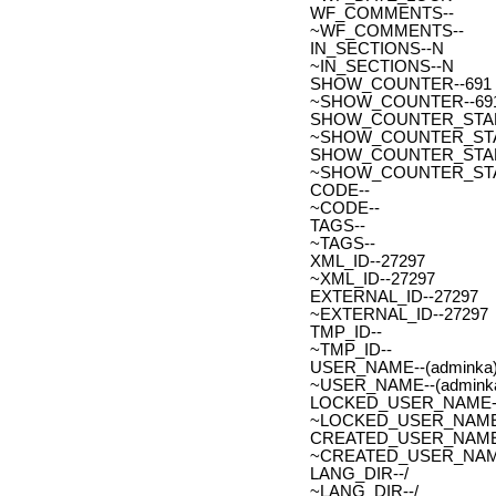
WF_COMMENTS--
~WF_COMMENTS--
IN_SECTIONS--N
~IN_SECTIONS--N
SHOW_COUNTER--691
~SHOW_COUNTER--69
SHOW_COUNTER_START--
~SHOW_COUNTER_START-
SHOW_COUNTER_START_
~SHOW_COUNTER_START
CODE--
~CODE--
TAGS--
~TAGS--
XML_ID--27297
~XML_ID--27297
EXTERNAL_ID--27297
~EXTERNAL_ID--27297
TMP_ID--
~TMP_ID--
USER_NAME--(adminka)
~USER_NAME--(adminka
LOCKED_USER_NAME-
~LOCKED_USER_NAME
CREATED_USER_NAME
~CREATED_USER_NAM
LANG_DIR--/
~LANG_DIR--/