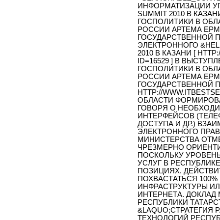
ИНФОРМАТИЗАЦИИ УП
SUMMIT 2010 В КАЗА
ГОСПОЛИТИКИ В ОБЛ
РОССИИ АРТЕМА ЕРМ
ГОСУДАРСТВЕННОЙ 
ЭЛЕКТРОННОГО &HELL
2010 В КАЗАНИ [ HTT
ID=16529 ] В ВЫСТУ
ГОСПОЛИТИКИ В ОБЛ
РОССИИ АРТЕМА ЕРМ
ГОСУДАРСТВЕННОЙ П
HTTP://WWW.ITBESTSE
ОБЛАСТИ ФОРМИРОВ
ГОВОРЯ О НЕОБХОД
ИНТЕРФЕЙСОВ (ТЕЛЕ
ДОСТУПА И ДР.) ВЗ
ЭЛЕКТРОННОГО ПРАВ
МИНИСТЕРСТВА ОТМЕ
ЧРЕЗМЕРНО ОРИЕНТИ
ПОСКОЛЬКУ УРОВЕНЬ
УСЛУГ В РЕСПУБЛИК
ПОЗИЦИЯХ. ДЕЙСТВИ
ПОХВАСТАТЬСЯ 100
ИНФРАСТРУКТУРЫ И
ИНТЕРНЕТА. ДОКЛАД
РЕСПУБЛИКИ ТАТАРС
&LAQUO;СТРАТЕГИЯ
ТЕХНОЛОГИЙ РЕСПУБ