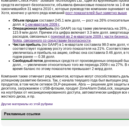
Компания Check Point
Software Technologies Ltd., один из крупнейших прои
средств интернет-безопасности, объявила финансовые показатели за
1-й
кв
закончившийся 31 марта 2010 г., которые руководство компании оценивает к
Хотя, конечно у целого ряда компаний
рост показателей был заметно выше
Объем продаж
составил 245.1 млн долл, — рост на 26% относительн
долл. в
1-ом
квартале 2009 г.
.
Операционная прибыль
(по GAAP) за год также увеличилась на 26%,
115.9 млн долл. Причем эта цифра включает 3.3 млн долл. амортиза
расходов, связанных с
покупкой во
2-м
квартале 2009 г. части бизнеса
Nokia, связанного со средствами безопасности
.
Чистая прибыль
(по GAAP) в
1-м
квартале составила 98.0 млн долл, ч
соответствует годовому росту этого показателя на 21%. Соответствен
увеличилась и прибыль на акцию, сейчас она составила 0.46 долл, в т
годом ранее — 0.38 долл.
Свободный поток
денежных средств от произведенных операций бы
долл., — увеличение относительно того же периода 2009 г. на 27%. В
время баланс по этому показателю превышает 2 млрд долл.
Компания также отмечает ряд моментов, которые могут способствовать да
успешному развитию бизнеса. Так, с начала текущего года был выпущен ряд
продуктов, в том числе сетевое DLP-решение, Abra — решение для защиты 
десктопа, загружаемое с USB-флэшки, продукт ZoneAlarm DataLock, защищ
на ноутбуках от несанкционированного доступа, автоматически шифруя все
жесткого диска, и пр.
Другие материалы из этой рубрики
Рекламные ссылки