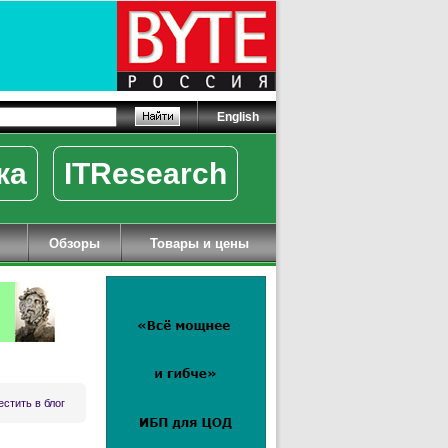
English
ка
ITResearch
Обзоры
Товары и цены
стить в блог