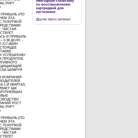
ежегодную статистику
AIL.PHP?
по восстановлению
%
картриджей для
оргтехники
Я ПРИБЫЛЬ (ПО
ИЧЕМ ЭТА
Другие пресс-релизы!
 С ПОКУПКОЙ
 СРЕДСТВАМИ
 - ЧИСТАЯ
ТСТВУЕТ
АСЬ И ПРИБЫЛЬ
0.38 ДОЛЛ. -
 217.8МЛН
НАСТОЯЩЕЕ
 ТАКЖЕ
МУ УСПЕШНОМУ
Х ПРОДУКТОВ,
РАТИВНОГО
 ЗАЩИЩАЮЩИЙ
ЕСКИ ШИФРУЯ
ЛА КОМПАНИЯ
ЗВОДИТЕЛЕЙ
 1-Й КВАРТАЛ,
ИВАЕТ КАК
 КРУПНЕЙШИХ
ОВЫЕ
УКОВОДСТВО
МПАНИЙ РОСТ
AIL.PHP?
%
Я ПРИБЫЛЬ (ПО
ИЧЕМ ЭТА
 С ПОКУПКОЙ
 СРЕДСТВАМИ
 - ЧИСТАЯ
ТСТВУЕТ