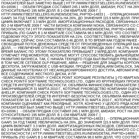
ПОКАЗАТЕЛЕЙ БЫЛ ЗАМЕТНО ВЫШЕ [ HTTP://WWW.ITBESTSELLERS.RU/NEWS/DET
ID=16596 ] - ОБЪЕМ ПРОДАЖ СОСТАВИЛ 245.1 МЛН ДОЛЛ, &MDASH; РОСТ НА 26
ОТНОСИТЕЛЬНО 195 МЛН ДОЛЛ. В 1-ОМ КВАРТАЛЕ 2009 Г. [
HTTP://WWW.ITBESTSELLERS.RU/NEWS/DETAIL.PHP?ID=14833 ] . - ОПЕРАЦИОННА
GAAP) ЗА ГОД ТАКЖЕ УВЕЛИЧИЛАСЬ НА 26%, ДО ЗНАЧЕНИЯ 115.9 МЛН ДОЛЛ. ПР
ЦИФРА ВКЛЮЧАЕТ 3.3 МЛН ДОЛЛ. АМОРТИЗАЦИОННЫХ РАСХОДОВ, СВЯЗАННЫХ
ВО 2-М КВАРТАЛЕ 2009 Г. ЧАСТИ БИЗНЕСА КОМПАНИИ NOKIA, СВЯЗАННОГО СО
БЕЗОПАСНОСТИ [ HTTP://WWW.ITBESTSELLERS.RU/NEWS/DETAIL.PHP?ID=14806 ] .
ПРИБЫЛЬ (ПО GAAP) В 1-М КВАРТАЛЕ СОСТАВИЛА 98.0 МЛН ДОЛЛ, ЧТО СООТВЕ
ГОДОВОМУ РОСТУ ЭТОГО ПОКАЗАТЕЛЯ НА 21%. СООТВЕТСТВЕННО, УВЕЛИЧИЛ
НА АКЦИЮ, СЕЙЧАС ОНА СОСТАВИЛА 0.46 ДОЛЛ, В ТО ВРЕМЯ КАК ГОДОМ РАНЕЕ — 
СВОБОДНЫЙ ПОТОК ДЕНЕЖНЫХ СРЕДСТВ ОТ ПРОИЗВЕДЕННЫХ ОПЕРАЦИЙ БЫЛ
ДОЛЛ., — УВЕЛИЧЕНИЕ ОТНОСИТЕЛЬНО ТОГО ЖЕ ПЕРИОДА 2009 Г. НА 27%. В 
ВРЕМЯ БАЛАНС ПО ЭТОМУ ПОКАЗАТЕЛЮ ПРЕВЫШАЕТ 2 МЛРД ДОЛЛ. КОМПАНИЯ
ОТМЕЧАЕТ РЯД МОМЕНТОВ, КОТОРЫЕ МОГУТ СПОСОБСТВОВАТЬ ДАЛЬНЕЙШЕ
РАЗВИТИЮ БИЗНЕСА. ТАК, С НАЧАЛА ТЕКУЩЕГО ГОДА БЫЛ ВЫПУЩЕН РЯД НОВЫ
В ТОМ ЧИСЛЕ СЕТЕВОЕ DLP-РЕШЕНИЕ, ABRA — РЕШЕНИЕ ДЛЯ ЗАЩИТЫ КОРПО
ДЕСКТОПА, ЗАГРУЖАЕМОЕ С USB-ФЛЭШКИ, ПРОДУКТ ZONEALARM DATALOCK,
ДАННЫЕ НА НОУТБУКАХ ОТ НЕСАНКЦИОНИРОВАННОГО ДОСТУПА, АВТОМАТИЧ
ВСЕ СОДЕРЖИМОЕ ЖЕСТКОГО ДИСКА, И ПР.
~SEARCHABLE_CONTENT--У CHECK POINT ХОРОШИЕ РЕЗУЛЬТАТЫ 1-ГО КВАРТА
CHECK POINT® SOFTWARE TECHNOLOGIES LTD., ОДИН ИЗ КРУПНЕЙШИХ ПРОИ
СРЕДСТВ ИНТЕРНЕТ-БЕЗОПАСНОСТИ, ОБЪЯВИЛА ФИНАНСОВЫЕ ПОКАЗАТЕЛИ ЗА
ЗАКОНЧИВШИЙСЯ 31 МАРТА 2010 Г., КОТОРЫЕ РУКОВОДСТВО КОМПАНИИ ОЦЕН
&HELLIP; КОМПАНИЯ CHECK POINT® SOFTWARE TECHNOLOGIES LTD., ОДИН ИЗ
ПРОИЗВОДИТЕЛЕЙ СРЕДСТВ ИНТЕРНЕТ-БЕЗОПАСНОСТИ, ОБЪЯВИЛА ФИНАНС
ПОКАЗАТЕЛИ ЗА 1-Й КВАРТАЛ, ЗАКОНЧИВШИЙСЯ 31 МАРТА 2010 Г., КОТОРЫЕ Р
КОМПАНИИ ОЦЕНИВАЕТ КАК РЕКОРДНЫЕ. ХОТЯ, КОНЕЧНО У ЦЕЛОГО РЯДА КО
ПОКАЗАТЕЛЕЙ БЫЛ ЗАМЕТНО ВЫШЕ [ HTTP://WWW.ITBESTSELLERS.RU/NEWS/DET
ID=16596 ] - ОБЪЕМ ПРОДАЖ СОСТАВИЛ 245.1 МЛН ДОЛЛ, &MDASH; РОСТ НА 26
ОТНОСИТЕЛЬНО 195 МЛН ДОЛЛ. В 1-ОМ КВАРТАЛЕ 2009 Г. [
HTTP://WWW.ITBESTSELLERS.RU/NEWS/DETAIL.PHP?ID=14833 ] . - ОПЕРАЦИОННА
GAAP) ЗА ГОД ТАКЖЕ УВЕЛИЧИЛАСЬ НА 26%, ДО ЗНАЧЕНИЯ 115.9 МЛН ДОЛЛ. ПР
ЦИФРА ВКЛЮЧАЕТ 3.3 МЛН ДОЛЛ. АМОРТИЗАЦИОННЫХ РАСХОДОВ, СВЯЗАННЫХ
ВО 2-М КВАРТАЛЕ 2009 Г. ЧАСТИ БИЗНЕСА КОМПАНИИ NOKIA, СВЯЗАННОГО СО
БЕЗОПАСНОСТИ [ HTTP://WWW.ITBESTSELLERS.RU/NEWS/DETAIL.PHP?ID=14806 ] .
ПРИБЫЛЬ (ПО GAAP) В 1-М КВАРТАЛЕ СОСТАВИЛА 98.0 МЛН ДОЛЛ, ЧТО СООТВЕ