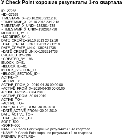
У Check Point хорошие результаты 1-го квартала
ID--27265
~ID--27265
TIMESTAMP_X--26.10.2013 23:12:18
~TIMESTAMP_X--26.10.2013 23:12:18
TIMESTAMP_X_UNIX--1382814738
~TIMESTAMP_X_UNIX--1382814738
MODIFIED_BY--1
~MODIFIED_BY--1
DATE_CREATE--26.10.2013 23:12:18
~DATE_CREATE--26.10.2013 23:12:18
DATE_CREATE_UNIX--1382814738
~DATE_CREATE_UNIX--1382814738
CREATED_BY--196
~CREATED_BY--196
IBLOCK_ID--81
~IBLOCK_ID--81
IBLOCK_SECTION_ID--
~IBLOCK_SECTION_ID--
ACTIVE--Y
~ACTIVE--Y
ACTIVE_FROM_X--2010-04-30 00:00:00
~ACTIVE_FROM_X--2010-04-30 00:00:00
ACTIVE_FROM--30.04.2010
~ACTIVE_FROM--30.04.2010
ACTIVE_TO--
~ACTIVE_TO--
DATE_ACTIVE_FROM--30.04.2010
~DATE_ACTIVE_FROM--30.04.2010
DATE_ACTIVE_TO--
~DATE_ACTIVE_TO--
SORT--500
~SORT--500
NAME--У Check Point хорошие результаты 1-го квартала
~NAME--У Check Point хорошие результаты 1-го квартала
PREVIEW_PICTURE--