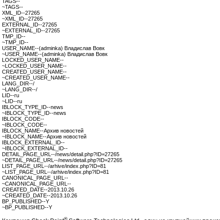
TAGS--
~TAGS--
XML_ID--27265
~XML_ID--27265
EXTERNAL_ID--27265
~EXTERNAL_ID--27265
TMP_ID--
~TMP_ID--
USER_NAME--(adminka) Владислав Вовк
~USER_NAME--(adminka) Владислав Вовк
LOCKED_USER_NAME--
~LOCKED_USER_NAME--
CREATED_USER_NAME--
~CREATED_USER_NAME--
LANG_DIR--/
~LANG_DIR--/
LID--ru
~LID--ru
IBLOCK_TYPE_ID--news
~IBLOCK_TYPE_ID--news
IBLOCK_CODE--
~IBLOCK_CODE--
IBLOCK_NAME--Архив новостей
~IBLOCK_NAME--Архив новостей
IBLOCK_EXTERNAL_ID--
~IBLOCK_EXTERNAL_ID--
DETAIL_PAGE_URL--/news/detail.php?ID=27265
~DETAIL_PAGE_URL--/news/detail.php?ID=27265
LIST_PAGE_URL--/arhive/index.php?ID=81
~LIST_PAGE_URL--/arhive/index.php?ID=81
CANONICAL_PAGE_URL--
~CANONICAL_PAGE_URL--
CREATED_DATE--2013.10.26
~CREATED_DATE--2013.10.26
BP_PUBLISHED--Y
~BP_PUBLISHED--Y
®