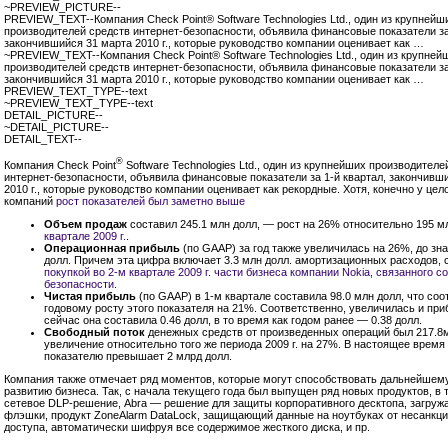
~PREVIEW_PICTURE--
PREVIEW_TEXT--Компания Check Point® Software Technologies Ltd., один из крупнейш
производителей средств интернет-безопасности, объявила финансовые показатели за
закончившийся 31 марта 2010 г., которые руководство компании оценивает как …
~PREVIEW_TEXT--Компания Check Point® Software Technologies Ltd., один из крупней
производителей средств интернет-безопасности, объявила финансовые показатели за
закончившийся 31 марта 2010 г., которые руководство компании оценивает как …
PREVIEW_TEXT_TYPE--text
~PREVIEW_TEXT_TYPE--text
DETAIL_PICTURE--
~DETAIL_PICTURE--
DETAIL_TEXT--
®
Компания Check Point
Software Technologies Ltd., один из крупнейших производителе
интернет-безопасности, объявила финансовые показатели за
1-й
квартал, закончивш
2010 г., которые руководство компании оценивает как рекордные. Хотя, конечно у цел
компаний
рост показателей был заметно выше
Объем продаж
составил 245.1 млн долл, — рост на 26% относительно 195 м
квартале 2009 г.
.
Операционная прибыль
(по GAAP) за год также увеличилась на 26%, до зна
долл. Причем эта цифра включает 3.3 млн долл. амортизационных расходов, 
покупкой во
2-м
квартале 2009 г. части бизнеса компании Nokia, связанного с
безопасности
.
Чистая прибыль
(по GAAP) в
1-м
квартале составила 98.0 млн долл, что соо
годовому росту этого показателя на 21%. Соответственно, увеличилась и при
сейчас она составила 0.46 долл, в то время как годом ранее — 0.38 долл.
Свободный поток
денежных средств от произведенных операций был 217.8м
увеличение относительно того же периода 2009 г. на 27%. В настоящее время
показателю превышает 2 млрд долл.
Компания также отмечает ряд моментов, которые могут способствовать дальнейше
развитию бизнеса. Так, с начала текущего года был выпущен ряд новых продуктов, в 
сетевое DLP-решение, Abra — решение для защиты корпоративного десктопа, загруж
флэшки, продукт ZoneAlarm DataLock, защищающий данные на ноутбуках от несанкц
доступа, автоматически шифруя все содержимое жесткого диска, и пр.