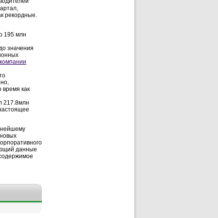
зводителей
артал,
ак рекордные.
о 195 млн
 до значения
ционных
 компании
то
но,
о время как
л 217.8млн
 настоящее
льнейшему
 новых
корпоративного
ающий данные
 содержимое