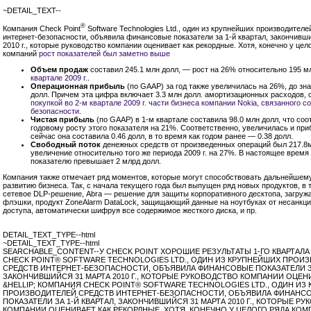
~DETAIL_TEXT--
®
Компания Check Point
Software Technologies Ltd., один из крупнейших производителе
интернет-безопасности, объявила финансовые показатели за
1-й
квартал, закончивш
2010 г., которые руководство компании оценивает как рекордные. Хотя, конечно у цел
компаний
рост показателей был заметно выше
Объем продаж
составил 245.1 млн долл, — рост на 26% относительно 195 м
квартале 2009 г.
.
Операционная прибыль
(по GAAP) за год также увеличилась на 26%, до зна
долл. Причем эта цифра включает 3.3 млн долл. амортизационных расходов, 
покупкой во
2-м
квартале 2009 г. части бизнеса компании Nokia, связанного с
безопасности
.
Чистая прибыль
(по GAAP) в
1-м
квартале составила 98.0 млн долл, что соо
годовому росту этого показателя на 21%. Соответственно, увеличилась и при
сейчас она составила 0.46 долл, в то время как годом ранее — 0.38 долл.
Свободный поток
денежных средств от произведенных операций был 217.8м
увеличение относительно того же периода 2009 г. на 27%. В настоящее время
показателю превышает 2 млрд долл.
Компания также отмечает ряд моментов, которые могут способствовать дальнейше
развитию бизнеса. Так, с начала текущего года был выпущен ряд новых продуктов, в 
сетевое DLP-решение, Abra — решение для защиты корпоративного десктопа, загруж
флэшки, продукт ZoneAlarm DataLock, защищающий данные на ноутбуках от несанкц
доступа, автоматически шифруя все содержимое жесткого диска, и пр.
DETAIL_TEXT_TYPE--html
~DETAIL_TEXT_TYPE--html
SEARCHABLE_CONTENT--У CHECK POINT ХОРОШИЕ РЕЗУЛЬТАТЫ 1-ГО КВАРТАЛ
CHECK POINT® SOFTWARE TECHNOLOGIES LTD., ОДИН ИЗ КРУПНЕЙШИХ ПРОИ
СРЕДСТВ ИНТЕРНЕТ-БЕЗОПАСНОСТИ, ОБЪЯВИЛА ФИНАНСОВЫЕ ПОКАЗАТЕЛИ ЗА
ЗАКОНЧИВШИЙСЯ 31 МАРТА 2010 Г., КОТОРЫЕ РУКОВОДСТВО КОМПАНИИ ОЦЕН
&HELLIP; КОМПАНИЯ CHECK POINT® SOFTWARE TECHNOLOGIES LTD., ОДИН ИЗ
ПРОИЗВОДИТЕЛЕЙ СРЕДСТВ ИНТЕРНЕТ-БЕЗОПАСНОСТИ, ОБЪЯВИЛА ФИНАНС
ПОКАЗАТЕЛИ ЗА 1-Й КВАРТАЛ, ЗАКОНЧИВШИЙСЯ 31 МАРТА 2010 Г., КОТОРЫЕ Р
КОМПАНИИ ОЦЕНИВАЕТ КАК РЕКОРДНЫЕ. ХОТЯ, КОНЕЧНО У ЦЕЛОГО РЯДА КО