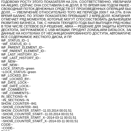
ГОДОВОМУ РОСТУ ЭТОГО ПОКАЗАТЕЛЯ НА 21%. СООТВЕТСТВЕННО, УВЕЛИЧИЛ
НА АКЦИЮ, СЕЙЧАС ОНА СОСТАВИЛА 0.46 ДОЛЛ, В ТО ВРЕМЯ КАК ГОДОМ РАНЕЕ — 
СВОБОДНЫЙ ПОТОК ДЕНЕЖНЫХ СРЕДСТВ ОТ ПРОИЗВЕДЕННЫХ ОПЕРАЦИЙ БЫЛ
ДОЛЛ., — УВЕЛИЧЕНИЕ ОТНОСИТЕЛЬНО ТОГО ЖЕ ПЕРИОДА 2009 Г. НА 27%. В 
ВРЕМЯ БАЛАНС ПО ЭТОМУ ПОКАЗАТЕЛЮ ПРЕВЫШАЕТ 2 МЛРД ДОЛЛ. КОМПАНИЯ
ОТМЕЧАЕТ РЯД МОМЕНТОВ, КОТОРЫЕ МОГУТ СПОСОБСТВОВАТЬ ДАЛЬНЕЙШЕ
РАЗВИТИЮ БИЗНЕСА. ТАК, С НАЧАЛА ТЕКУЩЕГО ГОДА БЫЛ ВЫПУЩЕН РЯД НОВЫ
В ТОМ ЧИСЛЕ СЕТЕВОЕ DLP-РЕШЕНИЕ, ABRA — РЕШЕНИЕ ДЛЯ ЗАЩИТЫ КОРПО
ДЕСКТОПА, ЗАГРУЖАЕМОЕ С USB-ФЛЭШКИ, ПРОДУКТ ZONEALARM DATALOCK,
ДАННЫЕ НА НОУТБУКАХ ОТ НЕСАНКЦИОНИРОВАННОГО ДОСТУПА, АВТОМАТИЧ
ВСЕ СОДЕРЖИМОЕ ЖЕСТКОГО ДИСКА, И ПР.
WF_STATUS_ID--1
~WF_STATUS_ID--1
WF_PARENT_ELEMENT_ID--
~WF_PARENT_ELEMENT_ID--
WF_LAST_HISTORY_ID--
~WF_LAST_HISTORY_ID--
WF_NEW--
~WF_NEW--
LOCK_STATUS--green
~LOCK_STATUS--green
WF_LOCKED_BY--
~WF_LOCKED_BY--
WF_DATE_LOCK--
~WF_DATE_LOCK--
WF_COMMENTS--
~WF_COMMENTS--
IN_SECTIONS--N
~IN_SECTIONS--N
SHOW_COUNTER--841
~SHOW_COUNTER--841
SHOW_COUNTER_START--11.03.2014 00:01:51
~SHOW_COUNTER_START--11.03.2014 00:01:51
SHOW_COUNTER_START_X--2014-03-11 00:01:51
~SHOW_COUNTER_START_X--2014-03-11 00:01:51
CODE--
~CODE--