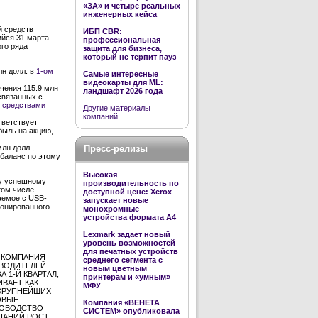
«ЗА» и четыре реальных
инженерных кейса
й средств
ИБП CBR:
ийся 31 марта
профессиональная
ого ряда
защита для бизнеса,
который не терпит пауз
лн долл. в
1-ом
Самые интересные
видеокарты для ML:
чения 115.9 млн
ландшафт 2026 года
связанных с
о средствами
Другие материалы
компаний
тветствует
быль на акцию,
лн долл., —
Пресс-релизы
 баланс по этому
Высокая
му успешному
производительность по
том числе
доступной цене: Xerox
аемое с USB-
запускает новые
ионированного
монохромные
устройства формата А4
Lexmark задает новый
уровень возможностей
для печатных устройств
А КОМПАНИЯ
среднего сегмента с
ЗВОДИТЕЛЕЙ
новым цветным
 1-Й КВАРТАЛ,
принтерам и «умным»
ИВАЕТ КАК
МФУ
 КРУПНЕЙШИХ
ОВЫЕ
Компания «ВЕНЕТА
УКОВОДСТВО
СИСТЕМ» опубликовала
МПАНИЙ РОСТ