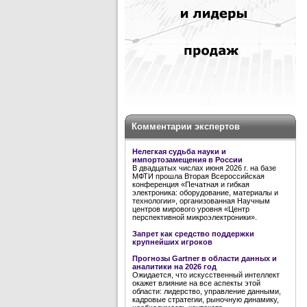
Комментарии экспертов
Нелегкая судьба науки и
импортозамещения в России
В двадцатых числах июня 2026 г. на базе
МФТИ прошла Вторая Всероссийская
конференция «Печатная и гибкая
электроника: оборудование, материалы и
технологии», организованная Научным
центров мирового уровня «Центр
перспективной микроэлектроники».
Запрет как средство поддержки
крупнейших игроков
Прогнозы Gartner в области данных и
аналитики на 2026 год
Ожидается, что искусственный интеллект
окажет влияние на все аспекты этой
области: лидерство, управление данными,
кадровые стратегии, рыночную динамику,