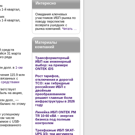
Интересно
их
 1-й квартал,
Ожидания ключевых
ших
участников ИБП-рынка по
 1-й квартал,
поводу перспектив
возврата ушедших с
рынка компаний.
Читать …
Материалы
компаний
й средств
ийся 31 марта
ого ряда
Трансформаторный
ИБП как инженерный
выбор: на примере
лн долл. в
1-ом
ONTEK iDS
чения 115.9 млн
Рост тарифов,
связанных с
отключения и дорогой
о средствами
TCO: как гибридные
российские ИБП с
тветствует
двойным
быль на акцию,
преобразованием
решают главные боли
лн долл., —
инфраструктуры в 2026
 баланс по этому
году
Линейка ИБП ONTEK PM
му успешному
TR 10-60 кВА – энергия
том числе
бизнеса под полным
аемое с USB-
контролем
ионированного
Трехфазные ИБП SKAT-
UPS 3/3: три аргумента