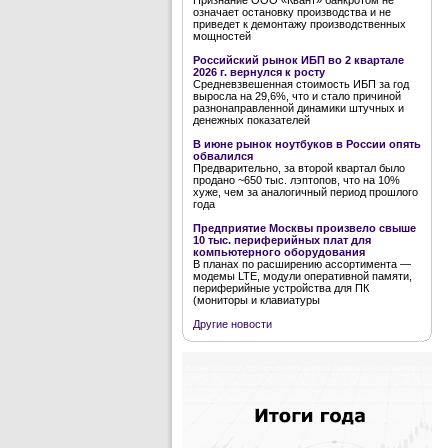
Признание ООО «Квант» банкротом не
означает остановку производства и не
приведет к демонтажу производственных
мощностей
Российский рынок ИБП во 2 квартале
2026 г. вернулся к росту
Средневзвешенная стоимость ИБП за год
выросла на 29,6%, что и стало причиной
разнонаправленной динамики штучных и
денежных показателей
В июне рынок ноутбуков в России опять
обвалился
Предварительно, за второй квартал было
продано ~650 тыс. лэптопов, что на 10%
хуже, чем за аналогичный период прошлого
года
Предприятие Москвы произвело свыше
10 тыс. периферийных плат для
компьютерного оборудования
В планах по расширению ассортимента —
модемы LTE, модули оперативной памяти,
периферийные устройства для ПК
(мониторы и клавиатуры
Другие новости