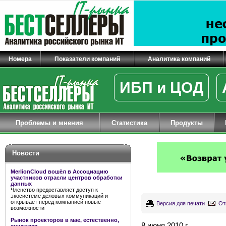
Номера
Показатели компаний
Аналитика компаний
ИБП и ЦОД
Проблемы и мнения
Статистика
Продукты
Новости
MerlionCloud вошёл в Ассоциацию
участников отрасли центров обработки
данных
Членство предоставляет доступ к
экосистеме деловых коммуникаций и
открывает перед компанией новые
Версия для печати
От
возможности
Рынок проекторов в мае, естественно,
8 июня 2010 г.