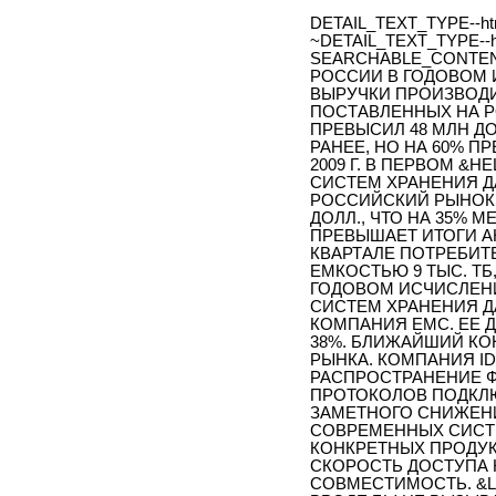
DETAIL_TEXT_TYPE--ht
~DETAIL_TEXT_TYPE--h
SEARCHABLE_CONTENT
РОССИИ В ГОДОВОМ 
ВЫРУЧКИ ПРОИЗВОДИ
ПОСТАВЛЕННЫХ НА РО
ПРЕВЫСИЛ 48 МЛН ДО
РАНЕЕ, НО НА 60% 
2009 Г. В ПЕРВОМ &
СИСТЕМ ХРАНЕНИЯ Д
РОССИЙСКИЙ РЫНОК, В
ДОЛЛ., ЧТО НА 35% М
ПРЕВЫШАЕТ ИТОГИ АН
КВАРТАЛЕ ПОТРЕБИ
ЕМКОСТЬЮ 9 ТЫС. ТБ
ГОДОВОМ ИСЧИСЛЕН
СИСТЕМ ХРАНЕНИЯ 
КОМПАНИЯ EMC. ЕЕ 
38%. БЛИЖАЙШИЙ КО
РЫНКА. КОМПАНИЯ I
РАСПРОСТРАНЕНИЕ 
ПРОТОКОЛОВ ПОДКЛЮ
ЗАМЕТНОГО СНИЖЕН
СОВРЕМЕННЫХ СИСТЕ
КОНКРЕТНЫХ ПРОДУК
СКОРОСТЬ ДОСТУПА 
СОВМЕСТИМОСТЬ. &L