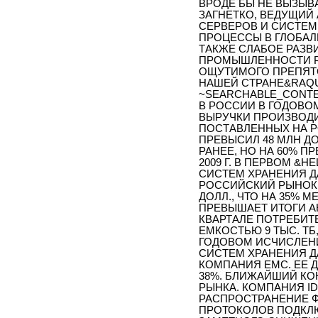
ВРОДЕ БЫ НЕ ВЫЗЫВ
ЗАГНЕТКО, ВЕДУЩИЙ
СЕРВЕРОВ И СИСТЕМ
ПРОЦЕССЫ В ГЛОБАЛ
ТАКЖЕ СЛАБОЕ РАЗ
ПРОМЫШЛЕННОСТИ Р
ОЩУТИМОГО ПРЕПЯТС
НАШЕЙ СТРАНЕ&RAQU
~SEARCHABLE_CONTEN
В РОССИИ В ГОДОВО
ВЫРУЧКИ ПРОИЗВОДИ
ПОСТАВЛЕННЫХ НА РО
ПРЕВЫСИЛ 48 МЛН ДО
РАНЕЕ, НО НА 60% 
2009 Г. В ПЕРВОМ &
СИСТЕМ ХРАНЕНИЯ Д
РОССИЙСКИЙ РЫНОК, В
ДОЛЛ., ЧТО НА 35% М
ПРЕВЫШАЕТ ИТОГИ АН
КВАРТАЛЕ ПОТРЕБИ
ЕМКОСТЬЮ 9 ТЫС. ТБ
ГОДОВОМ ИСЧИСЛЕН
СИСТЕМ ХРАНЕНИЯ 
КОМПАНИЯ EMC. ЕЕ 
38%. БЛИЖАЙШИЙ КО
РЫНКА. КОМПАНИЯ I
РАСПРОСТРАНЕНИЕ 
ПРОТОКОЛОВ ПОДКЛЮ