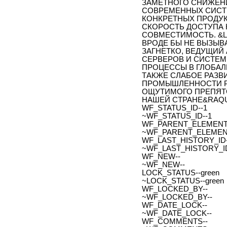
ЗАМЕТНОГО СНИЖЕН
СОВРЕМЕННЫХ СИСТЕ
КОНКРЕТНЫХ ПРОДУК
СКОРОСТЬ ДОСТУПА 
СОВМЕСТИМОСТЬ. &L
ВРОДЕ БЫ НЕ ВЫЗЫВ
ЗАГНЕТКО, ВЕДУЩИЙ
СЕРВЕРОВ И СИСТЕМ
ПРОЦЕССЫ В ГЛОБАЛ
ТАКЖЕ СЛАБОЕ РАЗ
ПРОМЫШЛЕННОСТИ Р
ОЩУТИМОГО ПРЕПЯТС
НАШЕЙ СТРАНЕ&RAQU
WF_STATUS_ID--1
~WF_STATUS_ID--1
WF_PARENT_ELEMENT_
~WF_PARENT_ELEMENT
WF_LAST_HISTORY_ID-
~WF_LAST_HISTORY_ID
WF_NEW--
~WF_NEW--
LOCK_STATUS--green
~LOCK_STATUS--green
WF_LOCKED_BY--
~WF_LOCKED_BY--
WF_DATE_LOCK--
~WF_DATE_LOCK--
WF_COMMENTS--