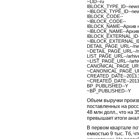
~LID--ru
IBLOCK_TYPE_ID--new
~IBLOCK_TYPE_ID--ne
IBLOCK_CODE--
~IBLOCK_CODE--
IBLOCK_NAME--Архив н
~IBLOCK_NAME--Архив 
IBLOCK_EXTERNAL_ID-
~IBLOCK_EXTERNAL_ID
DETAIL_PAGE_URL--/new
~DETAIL_PAGE_URL--/ne
LIST_PAGE_URL--/arhive
~LIST_PAGE_URL--/arhiv
CANONICAL_PAGE_URL
~CANONICAL_PAGE_UR
CREATED_DATE--2013.1
~CREATED_DATE--2013.
BP_PUBLISHED--Y
~BP_PUBLISHED--Y
Объем выручки произв
поставленных на росс
48 млн долл., что на 
превышает итоги анал
В первом квартале п
емкостью 9 тыс. Тб, ч