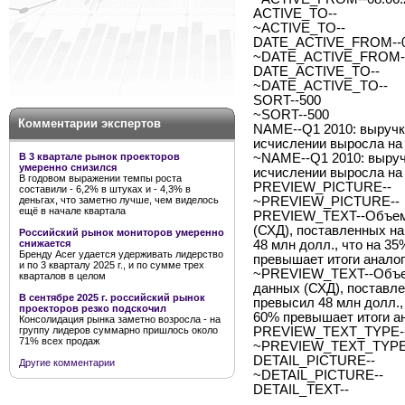
ACTIVE_TO--
~ACTIVE_TO--
DATE_ACTIVE_FROM--0
~DATE_ACTIVE_FROM--
DATE_ACTIVE_TO--
~DATE_ACTIVE_TO--
SORT--500
~SORT--500
Комментарии экспертов
NAME--Q1 2010: выручк
исчислении выросла на
В 3 квартале рынок проекторов
~NAME--Q1 2010: выруч
умеренно снизился
исчислении выросла на
В годовом выражении темпы роста
PREVIEW_PICTURE--
составили - 6,2% в штуках и - 4,3% в
деньгах, что заметно лучше, чем виделось
~PREVIEW_PICTURE--
ещё в начале квартала
PREVIEW_TEXT--Объем 
(СХД), поставленных на 
Российский рынок мониторов умеренно
снижается
48 млн долл., что на 3
Бренду Acer удается удерживать лидерство
превышает итоги аналог
и по 3 кварталу 2025 г., и по сумме трех
~PREVIEW_TEXT--Объем
кварталов в целом
данных (СХД), поставлен
В сентябре 2025 г. российский рынок
превысил 48 млн долл.,
проекторов резко подскочил
60% превышает итоги ан
Консолидация рынка заметно возросла - на
группу лидеров суммарно пришлось около
PREVIEW_TEXT_TYPE--
71% всех продаж
~PREVIEW_TEXT_TYPE-
DETAIL_PICTURE--
Другие комментарии
~DETAIL_PICTURE--
DETAIL_TEXT--