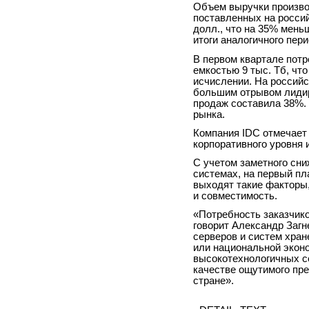
Объем выручки произво
поставленных на росси
долл., что на 35% мень
итоги аналогичного пери
В первом квартале пот
емкостью 9 тыс. Тб, чт
исчислении. На россий
большим отрывом лидир
продаж составила 38%.
рынка.
Компания IDC отмечает
корпоративного уровня 
С учетом заметного сн
системах, на первый пл
выходят такие факторы,
и совместимость.
«Потребность заказчик
говорит Александр Загн
серверов и систем хра
или национальной эконо
высокотехнологичных с
качестве ощутимого пре
стране».