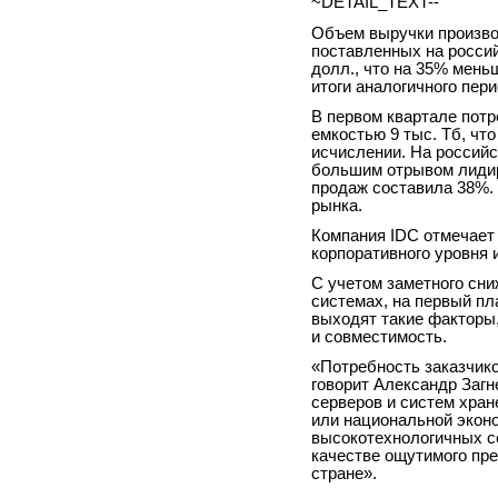
~DETAIL_TEXT--
Объем выручки произво
поставленных на росси
долл., что на 35% мень
итоги аналогичного пери
В первом квартале пот
емкостью 9 тыс. Тб, чт
исчислении. На россий
большим отрывом лидир
продаж составила 38%.
рынка.
Компания IDC отмечает
корпоративного уровня 
С учетом заметного сн
системах, на первый пл
выходят такие факторы,
и совместимость.
«Потребность заказчик
говорит Александр Загн
серверов и систем хра
или национальной эконо
высокотехнологичных с
качестве ощутимого пре
стране».