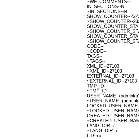
~WF_COMMENTS--
IN_SECTIONS--N
~IN_SECTIONS--N
SHOW_COUNTER--232
~SHOW_COUNTER--23
SHOW_COUNTER_START--
~SHOW_COUNTER_START-
SHOW_COUNTER_START_
~SHOW_COUNTER_START
CODE--
~CODE--
TAGS--
~TAGS--
XML_ID--27103
~XML_ID--27103
EXTERNAL_ID--27103
~EXTERNAL_ID--27103
TMP_ID--
~TMP_ID--
USER_NAME--(adminka)
~USER_NAME--(adminka
LOCKED_USER_NAME-
~LOCKED_USER_NAME
CREATED_USER_NAME
~CREATED_USER_NAM
LANG_DIR--/
~LANG_DIR--/
LID--ru