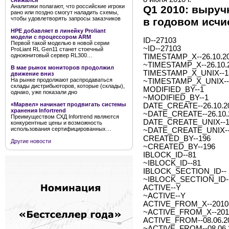
снижался
Аналитики полагают, что российские игроки
Q1 2010: выруч
рано или поздно смогут наладить схемы,
чтобы удовлетворять запросы заказчиков
в годовом исчи
HPE добавляет в линейку Proliant
модели с процессором ARM
ID--27103
Первой такой моделью в новой серии
~ID--27103
ProLiant RL Gen11 станет стоечный
одноюнитовый сервер RL300…
TIMESTAMP_X--26.10.20
~TIMESTAMP_X--26.10.2
В мае рынок мониторов продолжил
TIMESTAMP_X_UNIX--1
движение вниз
На рынке продолжают распродаваться
~TIMESTAMP_X_UNIX--
склады дистрибьюторов, которые (склады),
MODIFIED_BY--1
однако, уже показали дно
~MODIFIED_BY--1
«Марвел» начинает продвигать системы
DATE_CREATE--26.10.20
хранения Infortrend
~DATE_CREATE--26.10.2
Преимуществом СХД Infortrend являются
DATE_CREATE_UNIX--1
конкурентные цены и возможность
использования сертифицированных…
~DATE_CREATE_UNIX--
CREATED_BY--196
Другие новости
~CREATED_BY--196
IBLOCK_ID--81
~IBLOCK_ID--81
IBLOCK_SECTION_ID--
~IBLOCK_SECTION_ID-
ACTIVE--Y
~ACTIVE--Y
ACTIVE_FROM_X--2010-0
~ACTIVE_FROM_X--2010-
ACTIVE_FROM--08.06.2
~ACTIVE_FROM--08.06.