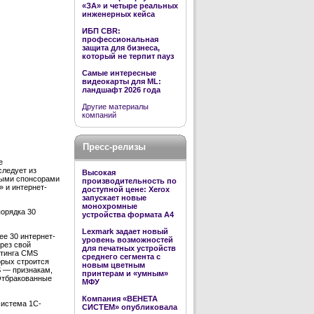
«ЗА» и четыре реальных
инженерных кейса
ИБП CBR:
профессиональная
защита для бизнеса,
который не терпит пауз
Самые интересные
видеокарты для ML:
ландшафт 2026 года
Другие материалы
компаний
Пресс-релизы
е
следует из
Высокая
ными спонсорами
производительность по
» и интернет-
доступной цене: Xerox
запускает новые
монохромные
порядка 30
устройства формата А4
Lexmark задает новый
ее 30 интернет-
уровень возможностей
ерез свой
для печатных устройств
етинга CMS
среднего сегмента с
орых строится
новым цветным
S — признакам,
принтерам и «умным»
Отбракованные
МФУ
Компания «ВЕНЕТА
система 1С-
СИСТЕМ» опубликовала