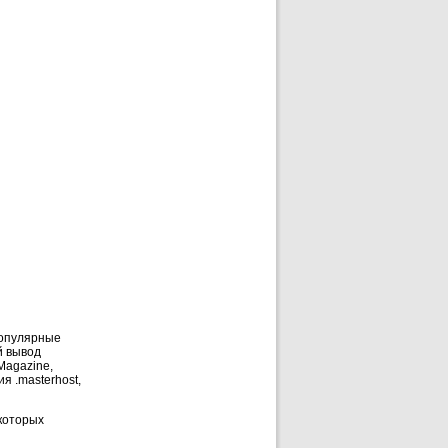
популярные
й вывод
Magazine,
я .masterhost,
 которых