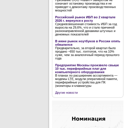
Признание ООО «Квант» банкротом не
означает остановку производства и не
приведет к демонтажу производственных
мощностей
Российский рынок ИБП во 2 квартале
2026 г. вернулся к росту
Средневзвешенная стоимость ИБП за год
выросла на 29,6%, что и стало причиной
разнонаправленной динамики штучных и
денежных показателей
В июне рынок ноутбуков в России опять
обвалился
Предварительно, за второй квартал было
продано ~650 тыс. лэптопов, что на 10%
хуже, чем за аналогичный период прошлого
года
Предприятие Москвы произвело свыше
10 тыс. периферийных плат для
компьютерного оборудования
В планах по расширению ассортимента —
модемы LTE, модули оперативной памяти,
периферийные устройства для ПК
(мониторы и клавиатуры
Другие новости