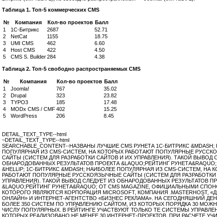
Таблица 1. Топ-5 коммерческих CMS
№
Компания
Кол-во проектов
Балл
1
1С-Битрикс
2687
52.71
2
NetCat
1155
18.75
3
UMI CMS
462
6.60
4
Host CMS
422
4.50
5
CMS S. Builder
284
4.38
Таблица 2. Топ-5 свободно распространяемых CMS
№
Компания
Кол-во проектов
Балл
1
Joomla!
767
35.02
2
Drupal
323
23.82
3
TYPO3
185
17.48
4
MODx CMS / CMF
402
15.25
5
WordPress
206
8.45
DETAIL_TEXT_TYPE--html
~DETAIL_TEXT_TYPE--html
SEARCHABLE_CONTENT--НАЗВАНЫ ЛУЧШИЕ CMS РУНЕТА 1С-БИТРИКС &MDASH;
ПОПУЛЯРНАЯ ИЗ CMS-СИСТЕМ, НА КОТОРЫХ РАБОТАЮТ ПОПУЛЯРНЫЕ РУССК
САЙТЫ (СИСТЕМ ДЛЯ РАЗРАБОТКИ САЙТОВ И ИХ УПРАВЛЕНИЯ). ТАКОЙ ВЫВОД 
ОБНАРОДОВАННЫХ РЕЗУЛЬТАТОВ ПРОЕКТА &LAQUO;РЕЙТИНГ РУНЕТА&RAQUO;
&HELLIP; 1С-БИТРИКС &MDASH; НАИБОЛЕЕ ПОПУЛЯРНАЯ ИЗ CMS-СИСТЕМ, НА 
РАБОТАЮТ ПОПУЛЯРНЫЕ РУССКОЯЗЫЧНЫЕ САЙТЫ (СИСТЕМ ДЛЯ РАЗРАБОТКИ 
УПРАВЛЕНИЯ). ТАКОЙ ВЫВОД СЛЕДУЕТ ИЗ ОБНАРОДОВАННЫХ РЕЗУЛЬТАТОВ П
&LAQUO;РЕЙТИНГ РУНЕТА&RAQUO; ОТ CMS MAGAZINE, ОФИЦИАЛЬНЫМИ СПО
КОТОРОГО ЯВЛЯЮТСЯ КОРПОРАЦИЯ MICROSOFT, КОМПАНИЯ .MASTERHOST, «
ОНЛАЙН» И ИНТЕРНЕТ-АГЕНТСТВО «БИЗНЕС РЕКЛАМА». НА СЕГОДНЯШНИЙ ДЕ
БОЛЕЕ 350 СИСТЕМ ПО УПРАВЛЕНИЮ САЙТОМ, ИЗ КОТОРЫХ ПОРЯДКА 30 МОЖН
ЧИСЛУ ПОПУЛЯРНЫХ. В РЕЙТИНГЕ УЧАСТВУЮТ ТОЛЬКО ТЕ СИСТЕМЫ УПРАВЛЕН
КОТОРЫХ РЕАЛИЗОВАНО НЕ МЕНЕЕ 30 ИНТЕРНЕТ-ПРОЕКТОВ. ПРИ РАСЧЕТЕ У