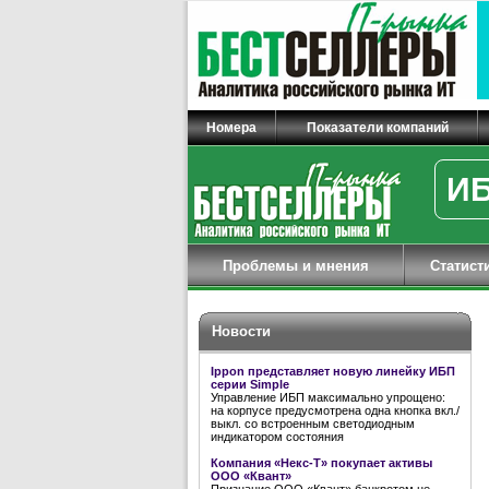
Номера
Показатели компаний
ИБ
Проблемы и мнения
Статист
Новости
Ippon представляет новую линейку ИБП
серии Simple
Управление ИБП максимально упрощено:
на корпусе предусмотрена одна кнопка вкл./
выкл. со встроенным светодиодным
индикатором состояния
Компания «Некс-Т» покупает активы
ООО «Квант»