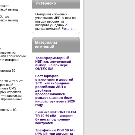
Интересно
отают
Такой вывод
Ожидания ключевых
ботают
участников ИБП-рынка по
Такой вывод
поводу перспектив
возврата ушедших с
рынка компаний.
Читать …
Материалы
компаний
е
следует из
ными спонсорами
Трансформаторный
» и интернет-
ИБП как инженерный
выбор: на примере
ONTEK iDS
порядка 30
Рост тарифов,
отключения и дорогой
ее 30 интернет-
TCO: как гибридные
ерез свой
российские ИБП с
етинга CMS
двойным
орых строится
преобразованием
S — признакам,
решают главные боли
Отбракованные
инфраструктуры в 2026
году
система 1С-
Линейка ИБП ONTEK PM
TR 10-60 кВА – энергия
бизнеса под полным
контролем
Трехфазные ИБП SKAT-
UPS 3/3: три аргумента