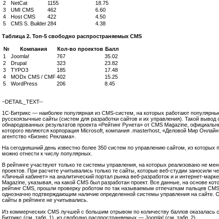
2
NetCat
1155
18.75
3
UMI CMS
462
6.60
4
Host CMS
422
4.50
5
CMS S. Builder
284
4.38
Таблица 2. Топ-5 свободно распространяемых CMS
№
Компания
Кол-во проектов
Балл
1
Joomla!
767
35.02
2
Drupal
323
23.82
3
TYPO3
185
17.48
4
MODx CMS / CMF
402
15.25
5
WordPress
206
8.45
~DETAIL_TEXT--
1С-Битрикс — наиболее популярная из CMS-систем, на которых работают популярны
русскоязычные сайты (систем для разработки сайтов и их управления). Такой вывод 
обнародованных результатов проекта «Рейтинг Рунета» от CMS Magazine, официаль
которого являются корпорация Microsoft, компания .masterhost, «Деловой Мир Онлайн
агентство «Бизнес Реклама».
На сегодняшний день известно более 350 систем по управлению сайтом, из которых 
можно отнести к числу популярных.
В рейтинге участвуют только те системы управления, на которых реализовано не мен
проектов. При расчете учитывались только те сайты, которые веб-студии заносили ч
«Личный кабинет» на аналитический портал рынка веб-разработок и и интернет-марк
Magazine, указывая, на какой CMS был разработан проект. Все данные, на основе кот
рейтинг CMS, прошли проверку роботом по так называемым отпечаткам пальцев CM
однозначно подтверждающим наличие определенной системы управления на сайте. 
сайты в рейтинге не учитывались.
Из коммерческих CMS лучшей c большим отрывом по количеству баллов оказалась 
Битрикс (см. табл. 1), из свободно распространяемых — Joomla! (см. табл. 2).