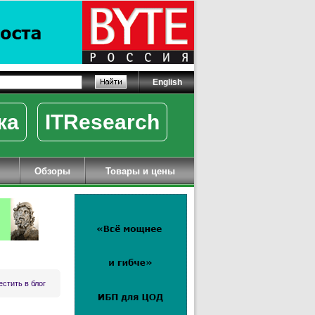
English
ка
ITResearch
Обзоры
Товары и цены
стить в блог