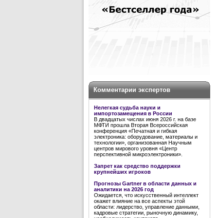
Комментарии экспертов
Нелегкая судьба науки и
импортозамещения в России
В двадцатых числах июня 2026 г. на базе
МФТИ прошла Вторая Всероссийская
конференция «Печатная и гибкая
электроника: оборудование, материалы и
технологии», организованная Научным
центров мирового уровня «Центр
перспективной микроэлектроники».
Запрет как средство поддержки
крупнейших игроков
Прогнозы Gartner в области данных и
аналитики на 2026 год
Ожидается, что искусственный интеллект
окажет влияние на все аспекты этой
области: лидерство, управление данными,
кадровые стратегии, рыночную динамику,