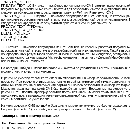
~PREVIEW_PICTURE--
PREVIEW_TEXT--1С-Битрикс — наиболее популярная из CMS-систем, на которых раб
популярные русскоязычные сайты (систем для разработки сайтов и их управления). 
следует из обнародованных результатов проекта «Рейтинг Рунета» от CMS …
~PREVIEW_TEXT--1С-Битрикс — наиболее популярная из CMS-систем, на которых ра
популярные русскоязычные сайты (систем для разработки сайтов и их управления). 
следует из обнародованных результатов проекта «Рейтинг Рунета» от CMS …
PREVIEW_TEXT_TYPE--text
~PREVIEW_TEXT_TYPE--text
DETAIL_PICTURE--
~DETAIL_PICTURE--
DETAIL_TEXT--
1С-Битрикс — наиболее популярная из CMS-систем, на которых работают популярны
русскоязычные сайты (систем для разработки сайтов и их управления). Такой вывод 
обнародованных результатов проекта «Рейтинг Рунета» от CMS Magazine, официаль
которого являются корпорация Microsoft, компания .masterhost, «Деловой Мир Онлайн
агентство «Бизнес Реклама».
На сегодняшний день известно более 350 систем по управлению сайтом, из которых 
можно отнести к числу популярных.
В рейтинге участвуют только те системы управления, на которых реализовано не мен
проектов. При расчете учитывались только те сайты, которые веб-студии заносили ч
«Личный кабинет» на аналитический портал рынка веб-разработок и и интернет-марк
Magazine, указывая, на какой CMS был разработан проект. Все данные, на основе кот
рейтинг CMS, прошли проверку роботом по так называемым отпечаткам пальцев CM
однозначно подтверждающим наличие определенной системы управления на сайте. 
сайты в рейтинге не учитывались.
Из коммерческих CMS лучшей c большим отрывом по количеству баллов оказалась 
Битрикс (см. табл. 1), из свободно распространяемых — Joomla! (см. табл. 2).
Таблица 1. Топ-5 коммерческих CMS
№
Компания
Кол-во проектов
Балл
1
1С-Битрикс
2687
52.71