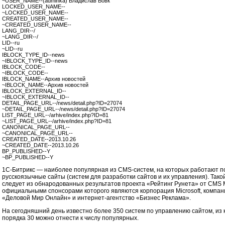
~USER_NAME--(adminka) Владислав Вовк
LOCKED_USER_NAME--
~LOCKED_USER_NAME--
CREATED_USER_NAME--
~CREATED_USER_NAME--
LANG_DIR--/
~LANG_DIR--/
LID--ru
~LID--ru
IBLOCK_TYPE_ID--news
~IBLOCK_TYPE_ID--news
IBLOCK_CODE--
~IBLOCK_CODE--
IBLOCK_NAME--Архив новостей
~IBLOCK_NAME--Архив новостей
IBLOCK_EXTERNAL_ID--
~IBLOCK_EXTERNAL_ID--
DETAIL_PAGE_URL--/news/detail.php?ID=27074
~DETAIL_PAGE_URL--/news/detail.php?ID=27074
LIST_PAGE_URL--/arhive/index.php?ID=81
~LIST_PAGE_URL--/arhive/index.php?ID=81
CANONICAL_PAGE_URL--
~CANONICAL_PAGE_URL--
CREATED_DATE--2013.10.26
~CREATED_DATE--2013.10.26
BP_PUBLISHED--Y
~BP_PUBLISHED--Y
1С-Битрикс — наиболее популярная из CMS-систем, на которых работают 
русскоязычные сайты (систем для разработки сайтов и их управления). Тако
следует из обнародованных результатов проекта «Рейтинг Рунета» от CMS 
официальными спонсорами которого являются корпорация Microsoft, компани
«Деловой Мир Онлайн» и интернет-агентство «Бизнес Реклама».
На сегодняшний день известно более 350 систем по управлению сайтом, из
порядка 30 можно отнести к числу популярных.