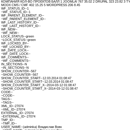
КОМПАНИЯ КОЛ-ВО ПРОЕКТОВ БАЛЛ 1 JOOMLA! 767 35.02 2 DRUPAL 323 23.82 3 TYP
MODX CMS / CMF 402 15.25 5 WORDPRESS 206 8.45
WF_STATUS_ID--1
~WF_STATUS_ID--1
WF_PARENT_ELEMENT_ID--
~WF_PARENT_ELEMENT_ID--
WF_LAST_HISTORY_ID--
~WF_LAST_HISTORY_ID--
WF_NEW--
~WF_NEW--
LOCK_STATUS--green
~LOCK_STATUS--green
WF_LOCKED_BY--
~WF_LOCKED_BY--
WF_DATE_LOCK--
~WF_DATE_LOCK--
WF_COMMENTS--
~WF_COMMENTS--
IN_SECTIONS--N
~IN_SECTIONS--N
SHOW_COUNTER--567
~SHOW_COUNTER--567
SHOW_COUNTER_START--12.03.2014 01:08:47
~SHOW_COUNTER_START--12.03.2014 01:08:47
SHOW_COUNTER_START_X--2014-03-12 01:08:47
~SHOW_COUNTER_START_X--2014-03-12 01:08:47
CODE--
~CODE--
TAGS--
~TAGS--
XML_ID--27074
~XML_ID--27074
EXTERNAL_ID--27074
~EXTERNAL_ID--27074
TMP_ID--
~TMP_ID--
USER_NAME--(adminka) Владислав Вовк