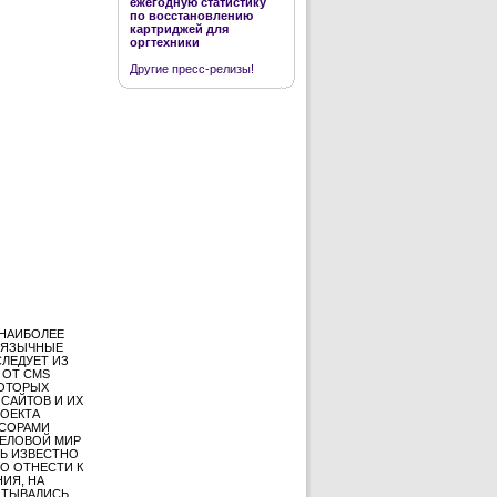
ежегодную статистику
по восстановлению
картриджей для
оргтехники
Другие пресс-релизы!
 НАИБОЛЕЕ
ОЯЗЫЧНЫЕ
СЛЕДУЕТ ИЗ
 ОТ CMS
КОТОРЫХ
САЙТОВ И ИХ
РОЕКТА
НСОРАМИ
ДЕЛОВОЙ МИР
НЬ ИЗВЕСТНО
О ОТНЕСТИ К
ИЯ, НА
ЧИТЫВАЛИСЬ