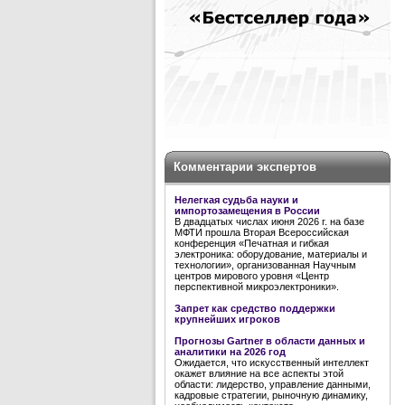
Комментарии экспертов
Нелегкая судьба науки и
импортозамещения в России
В двадцатых числах июня 2026 г. на базе
МФТИ прошла Вторая Всероссийская
конференция «Печатная и гибкая
электроника: оборудование, материалы и
технологии», организованная Научным
центров мирового уровня «Центр
перспективной микроэлектроники».
Запрет как средство поддержки
крупнейших игроков
Прогнозы Gartner в области данных и
аналитики на 2026 год
Ожидается, что искусственный интеллект
окажет влияние на все аспекты этой
области: лидерство, управление данными,
кадровые стратегии, рыночную динамику,