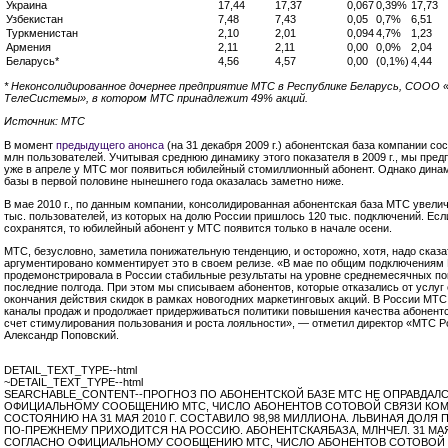
Украина
17,44
17,37
0,067
0,39%
17,73
Узбекистан
7,48
7,43
0,05
0,7%
6,51
Туркменистан
2,10
2,01
0,094
4,7%
1,23
Армения
2,11
2,11
0,00
0,0%
2,04
Беларусь*
4,56
4,57
0,00
(0,1%)
4,44
* Неконсолидированное дочернее предприятие МТС в Республике Беларусь, СООО
ТелеСистемы», в котором МТС принадлежит 49% акций.
Источник: МТС
В момент
предыдущего анонса
(на 31 декабря 2009 г.) абонентская база компании со
млн пользователей. Учитывая среднюю динамику этого показателя в 2009 г., мы пред
уже в апреле у МТС мог появиться юбилейный стомиллионный абонент. Однако дина
базы в первой половине нынешнего года оказалась заметно ниже.
В мае 2010 г., по данным компании, консолидированная абонентская база МТС увели
тыс. пользователей, из которых на долю России пришлось 120 тыс. подключений. Есл
сохранятся, то юбилейный абонент у МТС появится только в начале осени.
МТС, безусловно, заметила понижательную тенденцию, и осторожно, хотя, надо сказа
аргументировано комментирует это в своем релизе. «В мае по общим подключениям
продемонстрировала в России стабильные результаты на уровне среднемесячных по
последние полгода. При этом мы списываем абонентов, которые отказались от услуг 
окончания действия скидок в рамках новогодних маркетинговых акций. В России МТС
каналы продаж и продолжает придерживаться политики повышения качества абонентс
счет стимулирования пользования и роста лояльности», — отметил директор «МТС Р
Александр Поповский.
DETAIL_TEXT_TYPE--html
~DETAIL_TEXT_TYPE--html
SEARCHABLE_CONTENT--ПРОГНОЗ ПО АБОНЕНТСКОЙ БАЗЕ МТС НЕ ОПРАВДАЛ
ОФИЦИАЛЬНОМУ СООБЩЕНИЮ МТС, ЧИСЛО АБОНЕНТОВ СОТОВОЙ СВЯЗИ КО
СОСТОЯНИЮ НА 31 МАЯ 2010 Г. СОСТАВИЛО 98,98 МИЛЛИОНА. ЛЬВИНАЯ ДОЛЯ
ПО-ПРЕЖНЕМУ ПРИХОДИТСЯ НА РОССИЮ. АБОНЕНТСКАЯБАЗА, МЛНЧЕЛ. 31 МАЯ
СОГЛАСНО ОФИЦИАЛЬНОМУ СООБЩЕНИЮ МТС, ЧИСЛО АБОНЕНТОВ СОТОВОЙ