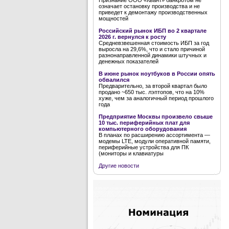
Признание ООО «Квант» банкротом не
означает остановку производства и не
приведет к демонтажу производственных
мощностей
Российский рынок ИБП во 2 квартале
2026 г. вернулся к росту
Средневзвешенная стоимость ИБП за год
выросла на 29,6%, что и стало причиной
разнонаправленной динамики штучных и
денежных показателей
В июне рынок ноутбуков в России опять
обвалился
Предварительно, за второй квартал было
продано ~650 тыс. лэптопов, что на 10%
хуже, чем за аналогичный период прошлого
года
Предприятие Москвы произвело свыше
10 тыс. периферийных плат для
компьютерного оборудования
В планах по расширению ассортимента —
модемы LTE, модули оперативной памяти,
периферийные устройства для ПК
(мониторы и клавиатуры
Другие новости