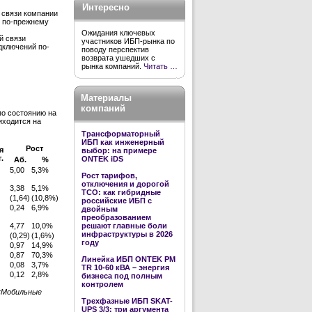
Интересно
 связи компании
й по-прежнему
Ожидания ключевых
й связи
участников ИБП-рынка по
дключений по-
поводу перспектив
возврата ушедших с
рынка компаний.
Читать …
Материалы
компаний
по состоянию на
иходится на
Трансформаторный
ИБП как инженерный
Рост
я
выбор: на примере
.
ONTEK iDS
Аб.
%
5,00
5,3%
Рост тарифов,
отключения и дорогой
3,38
5,1%
TCO: как гибридные
(1,64)
(10,8%)
российские ИБП с
0,24
6,9%
двойным
преобразованием
4,77
10,0%
решают главные боли
инфраструктуры в 2026
(0,29)
(1,6%)
году
0,97
14,9%
0,87
70,3%
Линейка ИБП ONTEK PM
0,08
3,7%
TR 10-60 кВА – энергия
0,12
2,8%
бизнеса под полным
контролем
 «Мобильные
Трехфазные ИБП SKAT-
UPS 3/3: три аргумента