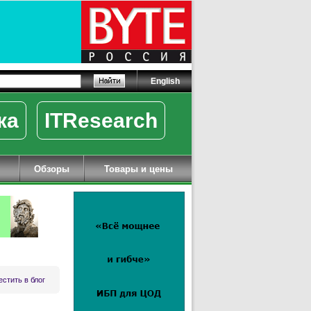
English
ка
ITResearch
Обзоры
Товары и цены
стить в блог