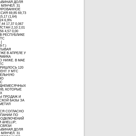
ЛЬВИНАЯ ДОЛЯ
МЛНЧЕЛ. 31
ЛИДИРОВАННОЕ
СИЯ 69,85 69,73
,17 (1,64)
24 6,9%
44 17,37 0,067
ИСТАН 2,10 2,01
56 4,57 0,00
 В РЕСПУБЛИКЕ
МТС
[
 Г.)
ИТЫВАЯ
ЖЕ В АПРЕЛЕ У
АМИКА
 НИЖЕ. В МАЕ
ТС
ПРИШЛОСЬ 120
ЕНТ У МТС
ТЕЛЬНУЮ
НО
ТС
ЕДНЕМЕСЯЧНЫХ
ОВ, КОТОРЫЕ
АХ
Ы ПРОДАЖ И
СКОЙ БАЗЫ ЗА
МЕТИЛ
ЛСЯ СОГЛАСНО
МПАНИИ ПО
 ПОДКЛЮЧЕНИЙ
 &HELLIP;
 СВЯЗИ
ЛЬВИНАЯ ДОЛЯ
МЛНЧЕЛ. 31