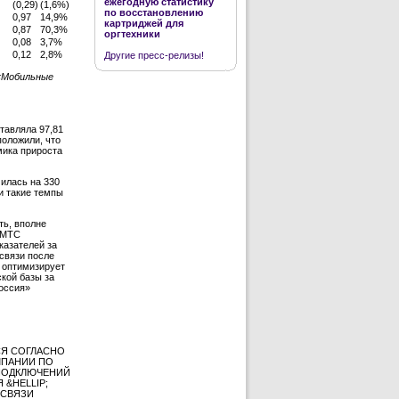
ежегодную статистику
(0,29)
(1,6%)
по восстановлению
0,97
14,9%
картриджей для
0,87
70,3%
оргтехники
0,08
3,7%
0,12
2,8%
Другие пресс-релизы!
 «Мобильные
ставляла 97,81
положили, что
мика прироста
чилась на 330
и такие темпы
ть, вполне
 МТС
казателей за
связи после
 оптимизирует
кой базы за
оссия»
СЯ СОГЛАСНО
МПАНИИ ПО
 ПОДКЛЮЧЕНИЙ
 &HELLIP;
 СВЯЗИ