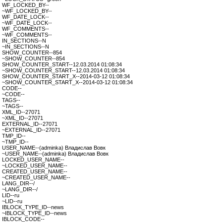
WF_LOCKED_BY--
~WF_LOCKED_BY--
WF_DATE_LOCK--
~WF_DATE_LOCK--
WF_COMMENTS--
~WF_COMMENTS--
IN_SECTIONS--N
~IN_SECTIONS--N
SHOW_COUNTER--854
~SHOW_COUNTER--854
SHOW_COUNTER_START--12.03.2014 01:08:34
~SHOW_COUNTER_START--12.03.2014 01:08:34
SHOW_COUNTER_START_X--2014-03-12 01:08:34
~SHOW_COUNTER_START_X--2014-03-12 01:08:34
CODE--
~CODE--
TAGS--
~TAGS--
XML_ID--27071
~XML_ID--27071
EXTERNAL_ID--27071
~EXTERNAL_ID--27071
TMP_ID--
~TMP_ID--
USER_NAME--(adminka) Владислав Вовк
~USER_NAME--(adminka) Владислав Вовк
LOCKED_USER_NAME--
~LOCKED_USER_NAME--
CREATED_USER_NAME--
~CREATED_USER_NAME--
LANG_DIR--/
~LANG_DIR--/
LID--ru
~LID--ru
IBLOCK_TYPE_ID--news
~IBLOCK_TYPE_ID--news
IBLOCK_CODE--