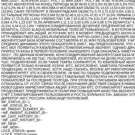
МАЯ 2010 Г. 30 АПРЕЛЯ 2010 Г. РОСТ 31 МАЯ 2009 Г. РОСТ АБ. % АБ. % КОНСО
ЧИСЛО АБОНЕНТОВ НА КОНЕЦ ПЕРИОДА 98,98 98,65 0,33 0,3% 93,98 5,00 5,3% РОС
0,12 0,2% 66,47 3,38 5,1% МОСКВА И МОСКОВСКАЯ ОБЛАСТЬ 13,53 13,53 0,00 0,0% 15
(10,8%) САНКТ-ПЕТЕРБУРГ И ЛЕНИНГРАДСКАЯ ОБЛАСТЬ 3,74 3,72 0,02 0,6% 3,50 0,
ОСТАЛЬНЫЕ РЕГИОНЫ РОССИИ 52,58 52,48 0,10 0,2% 47,81 4,77 10,0% УКРАИНА 17,
0,39% 17,73 (0,29) (1,6%) УЗБЕКИСТАН 7,48 7,43 0,05 0,7% 6,51 0,97 14,9% ТУРКМЕН
0,094 4,7% 1,23 0,87 70,3% АРМЕНИЯ 2,11 2,11 0,00 0,0% 2,04 0,08 3,7% БЕЛАРУСЬ* 4,
(0,1%) 4,44 0,12 2,8% * НЕКОНСОЛИДИРОВАННОЕ ДОЧЕРНЕЕ ПРЕДПРИЯТИЕ МТС
БЕЛАРУСЬ, СООО &LAQUO;МОБИЛЬНЫЕ ТЕЛЕСИСТЕМЫ&RAQUO;, В КОТОРОМ 
ПРИНАДЛЕЖИТ 49% АКЦИЙ. ИСТОЧНИК: МТС В МОМЕНТ ПРЕДЫДУЩЕГО АНОНСА 
HTTP://WWW.ITBESTSELLERS.RU/NEWS/DETAIL.PHP?ID=16353 ] (НА 31 ДЕКАБРЯ 2009
АБОНЕНТСКАЯ БАЗА КОМПАНИИ СОСТАВЛЯЛА 97,81 МЛН ПОЛЬЗОВАТЕЛЕЙ. УЧ
СРЕДНЮЮ ДИНАМИКУ ЭТОГО ПОКАЗАТЕЛЯ В 2009 Г., МЫ ПРЕДПОЛОЖИЛИ, ЧТО У
МТС МОГ ПОЯВИТЬСЯ ЮБИЛЕЙНЫЙ СТОМИЛЛИОННЫЙ АБОНЕНТ. ОДНАКО ДИН
ПРИРОСТА БАЗЫ В ПЕРВОЙ ПОЛОВИНЕ НЫНЕШНЕГО ГОДА ОКАЗАЛАСЬ ЗАМЕТНО
2010 Г., ПО ДАННЫМ КОМПАНИИ, КОНСОЛИДИРОВАННАЯ АБОНЕНТСКАЯ БАЗА М
УВЕЛИЧИЛАСЬ НА 330 ТЫС. ПОЛЬЗОВАТЕЛЕЙ, ИЗ КОТОРЫХ НА ДОЛЮ РОССИИ 
ТЫС. ПОДКЛЮЧЕНИЙ. ЕСЛИ ТАКИЕ ТЕМПЫ СОХРАНЯТСЯ, ТО ЮБИЛЕЙНЫЙ АБОН
ПОЯВИТСЯ ТОЛЬКО В НАЧАЛЕ ОСЕНИ. МТС, БЕЗУСЛОВНО, ЗАМЕТИЛА ПОНИЖА
ТЕНДЕНЦИЮ, И ОСТОРОЖНО, ХОТЯ, НАДО СКАЗАТЬ, ВПОЛНЕ АРГУМЕНТИРОВА
КОММЕНТИРУЕТ ЭТО В СВОЕМ РЕЛИЗЕ. «В МАЕ ПО ОБЩИМ ПОДКЛЮЧЕНИЯМ М
ПРОДЕМОНСТРИРОВАЛА В РОССИИ СТАБИЛЬНЫЕ РЕЗУЛЬТАТЫ НА УРОВНЕ СР
ПОКАЗАТЕЛЕЙ ЗА ПОСЛЕДНИЕ ПОЛГОДА. ПРИ ЭТОМ МЫ СПИСЫВАЕМ АБОНЕНТ
ОТКАЗАЛИСЬ ОТ УСЛУГ СВЯЗИ ПОСЛЕ ОКОНЧАНИЯ ДЕЙСТВИЯ СКИДОК В РАМК
НОВОГОДНИХ МАРКЕТИНГОВЫХ АКЦИЙ. В РОССИИ МТС ОПТИМИЗИРУЕТ КАНАЛ
ПРОДОЛЖАЕТ ПРИДЕРЖИВАТЬСЯ ПОЛИТИКИ ПОВЫШЕНИЯ КАЧЕСТВА АБОНЕНТ
СЧЕТ СТИМУЛИРОВАНИЯ ПОЛЬЗОВАНИЯ И РОСТА ЛОЯЛЬНОСТИ», &MDASH; ОТ
ДИРЕКТОР «МТС РОССИЯ» АЛЕКСАНДР ПОПОВСКИЙ.
WF_STATUS_ID--1
~WF_STATUS_ID--1
WF_PARENT_ELEMENT_ID--
~WF_PARENT_ELEMENT_ID--
WF_LAST_HISTORY_ID--
~WF_LAST_HISTORY_ID--
WF_NEW--
~WF_NEW--
LOCK_STATUS--green
~LOCK_STATUS--green