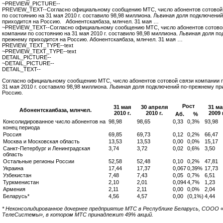
~PREVIEW_PICTURE--
PREVIEW_TEXT--Согласно официальному сообщению МТС, число абонентов сотовой
по состоянию на 31 мая 2010 г. составило 98,98 миллиона. Львиная доля подключени
приходится на Россию. Абонентскаябаза, млнчел. 31 мая …
~PREVIEW_TEXT--Согласно официальному сообщению МТС, число абонентов сотово
компании по состоянию на 31 мая 2010 г. составило 98,98 миллиона. Львиная доля по
прежнему приходится на Россию. Абонентскаябаза, млнчел. 31 мая …
PREVIEW_TEXT_TYPE--text
~PREVIEW_TEXT_TYPE--text
DETAIL_PICTURE--
~DETAIL_PICTURE--
DETAIL_TEXT--
Согласно официальному сообщению МТС, число абонентов сотовой связи компании 
31 мая 2010 г. составило 98,98 миллиона. Львиная доля подключений по-прежнему пр
Россию.
Рост
31 мая
30 апреля
31 ма
Абонентскаябаза, млнчел.
2010 г.
2010 г.
2009 г
Аб.
%
Консолидированное число абонентов на
98,98
98,65
0,33
0,3%
93,98
конец периода
Россия
69,85
69,73
0,12
0,2%
66,47
Москва и Московская область
13,53
13,53
0,00
0,0%
15,17
Санкт-Петербург и Ленинградская
3,74
3,72
0,02
0,6%
3,50
область
Остальные регионы России
52,58
52,48
0,10
0,2%
47,81
Украина
17,44
17,37
0,067
0,39%
17,73
Узбекистан
7,48
7,43
0,05
0,7%
6,51
Туркменистан
2,10
2,01
0,094
4,7%
1,23
Армения
2,11
2,11
0,00
0,0%
2,04
Беларусь*
4,56
4,57
0,00
(0,1%)
4,44
* Неконсолидированное дочернее предприятие МТС в Республике Беларусь, СООО
ТелеСистемы», в котором МТС принадлежит 49% акций.