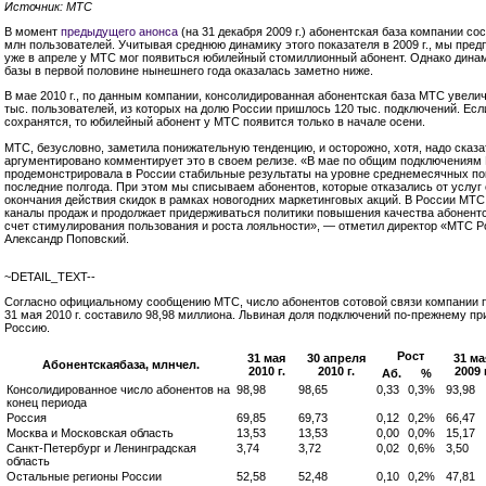
Источник: МТС
В момент
предыдущего анонса
(на 31 декабря 2009 г.) абонентская база компании со
млн пользователей. Учитывая среднюю динамику этого показателя в 2009 г., мы пред
уже в апреле у МТС мог появиться юбилейный стомиллионный абонент. Однако дина
базы в первой половине нынешнего года оказалась заметно ниже.
В мае 2010 г., по данным компании, консолидированная абонентская база МТС увели
тыс. пользователей, из которых на долю России пришлось 120 тыс. подключений. Есл
сохранятся, то юбилейный абонент у МТС появится только в начале осени.
МТС, безусловно, заметила понижательную тенденцию, и осторожно, хотя, надо сказа
аргументировано комментирует это в своем релизе. «В мае по общим подключениям
продемонстрировала в России стабильные результаты на уровне среднемесячных по
последние полгода. При этом мы списываем абонентов, которые отказались от услуг 
окончания действия скидок в рамках новогодних маркетинговых акций. В России МТС
каналы продаж и продолжает придерживаться политики повышения качества абонентс
счет стимулирования пользования и роста лояльности», — отметил директор «МТС Р
Александр Поповский.
~DETAIL_TEXT--
Согласно официальному сообщению МТС, число абонентов сотовой связи компании 
31 мая 2010 г. составило 98,98 миллиона. Львиная доля подключений по-прежнему пр
Россию.
Рост
31 мая
30 апреля
31 ма
Абонентскаябаза, млнчел.
2010 г.
2010 г.
2009 г
Аб.
%
Консолидированное число абонентов на
98,98
98,65
0,33
0,3%
93,98
конец периода
Россия
69,85
69,73
0,12
0,2%
66,47
Москва и Московская область
13,53
13,53
0,00
0,0%
15,17
Санкт-Петербург и Ленинградская
3,74
3,72
0,02
0,6%
3,50
область
Остальные регионы России
52,58
52,48
0,10
0,2%
47,81