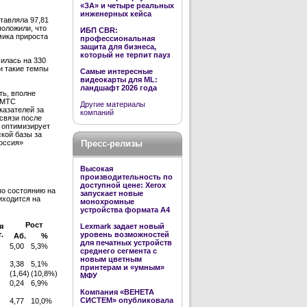
«ЗА» и четыре реальных
инженерных кейса
ставляла 97,81
положили, что
ИБП CBR:
мика прироста
профессиональная
защита для бизнеса,
который не терпит пауз
чилась на 330
и такие темпы
Самые интересные
видеокарты для ML:
ландшафт 2026 года
ть, вполне
 МТС
Другие материалы
казателей за
компаний
связи после
 оптимизирует
кой базы за
оссия»
Пресс-релизы
Высокая
производительность по
доступной цене: Xerox
по состоянию на
запускает новые
иходится на
монохромные
устройства формата А4
Рост
Lexmark задает новый
я
уровень возможностей
.
Аб.
%
для печатных устройств
5,00
5,3%
среднего сегмента с
новым цветным
3,38
5,1%
принтерам и «умным»
(1,64)
(10,8%)
МФУ
0,24
6,9%
Компания «ВЕНЕТА
СИСТЕМ» опубликовала
4,77
10,0%