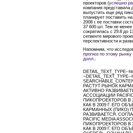
проекторов (
успешно ра
компания представила д
выпустить еще ряд пико
планирует поставить на 
2008 г. ее поставки сос
37 600 шт. Тем не мене
сократилась с 29.8 до 1
сегменте мирового проек
перспективности и разв
Напомним, что исследо
прогноз по этому рынку 
долл.
.
DETAIL_TEXT_TYPE--ht
~DETAIL_TEXT_TYPE--h
SEARCHABLE_CONTEN
РАСТУТ РЫНОК КАРМ
АКТИВНО РАЗВИВАЕТ
АССОЦИАЦИИ PACIFIC
ПИКОПРОЕКТОРОВ В 20
КАК В 2009 Г. ЕГО О
КАРМАННЫХ (ПИКО) 
РАЗВИВАЕТСЯ. СОГЛ
PACIFIC MEDIA ASSO
ПИКОПРОЕКТОРОВ В 20
КАК В 2009 Г. ЕГО ОБ