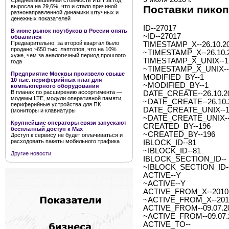
Средневзвешенная стоимость ИБП за год
выросла на 29,6%, что и стало причиной
Поставки пикоп
разнонаправленной динамики штучных и
денежных показателей
ID--27017
В июне рынок ноутбуков в России опять
~ID--27017
обвалился
Предварительно, за второй квартал было
TIMESTAMP_X--26.10.20
продано ~650 тыс. лэптопов, что на 10%
~TIMESTAMP_X--26.10.2
хуже, чем за аналогичный период прошлого
TIMESTAMP_X_UNIX--1
года
~TIMESTAMP_X_UNIX--
Предприятие Москвы произвело свыше
MODIFIED_BY--1
10 тыс. периферийных плат для
~MODIFIED_BY--1
компьютерного оборудования
В планах по расширению ассортимента —
DATE_CREATE--26.10.20
модемы LTE, модули оперативной памяти,
~DATE_CREATE--26.10.2
периферийные устройства для ПК
DATE_CREATE_UNIX--1
(мониторы и клавиатуры
~DATE_CREATE_UNIX--
Крупнейшие операторы связи запускают
CREATED_BY--196
бесплатный доступ к Мах
~CREATED_BY--196
Доступ к сервису не будет оплачиваться и
расходовать пакеты мобильного трафика
IBLOCK_ID--81
~IBLOCK_ID--81
Другие новости
IBLOCK_SECTION_ID--
~IBLOCK_SECTION_ID-
ACTIVE--Y
~ACTIVE--Y
ACTIVE_FROM_X--2010-0
~ACTIVE_FROM_X--2010-
ACTIVE_FROM--09.07.2
~ACTIVE_FROM--09.07.
ACTIVE_TO--