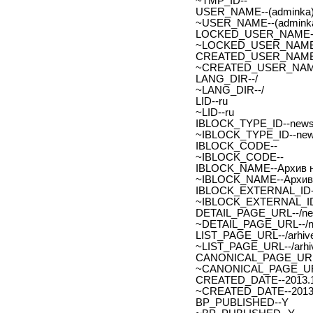
~TMP_ID--
USER_NAME--(adminka)
~USER_NAME--(adminka
LOCKED_USER_NAME-
~LOCKED_USER_NAME
CREATED_USER_NAME
~CREATED_USER_NAM
LANG_DIR--/
~LANG_DIR--/
LID--ru
~LID--ru
IBLOCK_TYPE_ID--new
~IBLOCK_TYPE_ID--ne
IBLOCK_CODE--
~IBLOCK_CODE--
IBLOCK_NAME--Архив н
~IBLOCK_NAME--Архив 
IBLOCK_EXTERNAL_ID-
~IBLOCK_EXTERNAL_ID
DETAIL_PAGE_URL--/new
~DETAIL_PAGE_URL--/ne
LIST_PAGE_URL--/arhive
~LIST_PAGE_URL--/arhiv
CANONICAL_PAGE_URL
~CANONICAL_PAGE_UR
CREATED_DATE--2013.1
~CREATED_DATE--2013.
BP_PUBLISHED--Y