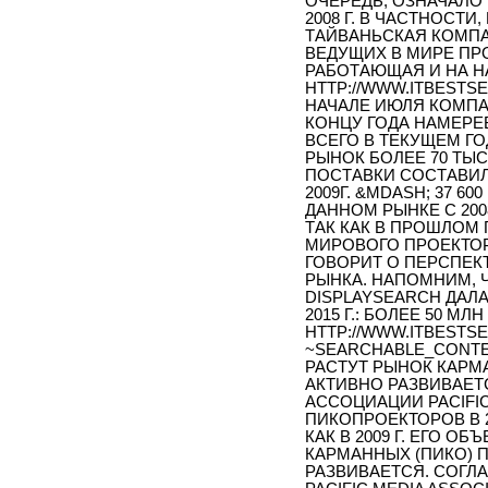
ОЧЕРЕДЬ, ОЗНАЧАЛО
2008 Г. В ЧАСТНОСТ
ТАЙВАНЬСКАЯ КОМПА
ВЕДУЩИХ В МИРЕ ПР
РАБОТАЮЩАЯ И НА Н
HTTP://WWW.ITBESTSEL
НАЧАЛЕ ИЮЛЯ КОМПА
КОНЦУ ГОДА НАМЕРЕ
ВСЕГО В ТЕКУЩЕМ Г
РЫНОК БОЛЕЕ 70 ТЫС.
ПОСТАВКИ СОСТАВИЛИ
2009Г. &MDASH; 37 6
ДАННОМ РЫНКЕ С 2008-
ТАК КАК В ПРОШЛОМ 
МИРОВОГО ПРОЕКТОР
ГОВОРИТ О ПЕРСПЕК
РЫНКА. НАПОМНИМ, 
DISPLAYSEARCH ДАЛ
2015 Г.: БОЛЕЕ 50 МЛН
HTTP://WWW.ITBESTSEL
~SEARCHABLE_CONTE
РАСТУТ РЫНОК КАРМ
АКТИВНО РАЗВИВАЕТ
АССОЦИАЦИИ PACIFIC
ПИКОПРОЕКТОРОВ В 20
КАК В 2009 Г. ЕГО О
КАРМАННЫХ (ПИКО) 
РАЗВИВАЕТСЯ. СОГЛ