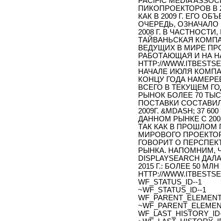
PACIFIC MEDIA ASSO
ПИКОПРОЕКТОРОВ В 20
КАК В 2009 Г. ЕГО ОБ
ОЧЕРЕДЬ, ОЗНАЧАЛО
2008 Г. В ЧАСТНОСТ
ТАЙВАНЬСКАЯ КОМПА
ВЕДУЩИХ В МИРЕ ПР
РАБОТАЮЩАЯ И НА Н
HTTP://WWW.ITBESTSEL
НАЧАЛЕ ИЮЛЯ КОМПА
КОНЦУ ГОДА НАМЕРЕ
ВСЕГО В ТЕКУЩЕМ Г
РЫНОК БОЛЕЕ 70 ТЫС.
ПОСТАВКИ СОСТАВИЛИ
2009Г. &MDASH; 37 6
ДАННОМ РЫНКЕ С 2008-
ТАК КАК В ПРОШЛОМ 
МИРОВОГО ПРОЕКТОР
ГОВОРИТ О ПЕРСПЕК
РЫНКА. НАПОМНИМ, 
DISPLAYSEARCH ДАЛ
2015 Г.: БОЛЕЕ 50 МЛН
HTTP://WWW.ITBESTSEL
WF_STATUS_ID--1
~WF_STATUS_ID--1
WF_PARENT_ELEMENT_
~WF_PARENT_ELEMENT
WF_LAST_HISTORY_ID-