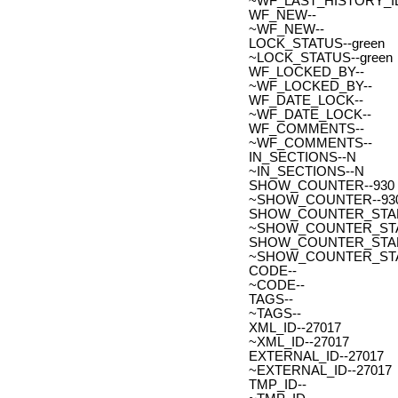
~WF_LAST_HISTORY_ID
WF_NEW--
~WF_NEW--
LOCK_STATUS--green
~LOCK_STATUS--green
WF_LOCKED_BY--
~WF_LOCKED_BY--
WF_DATE_LOCK--
~WF_DATE_LOCK--
WF_COMMENTS--
~WF_COMMENTS--
IN_SECTIONS--N
~IN_SECTIONS--N
SHOW_COUNTER--930
~SHOW_COUNTER--93
SHOW_COUNTER_START--
~SHOW_COUNTER_START-
SHOW_COUNTER_START_
~SHOW_COUNTER_START
CODE--
~CODE--
TAGS--
~TAGS--
XML_ID--27017
~XML_ID--27017
EXTERNAL_ID--27017
~EXTERNAL_ID--27017
TMP_ID--