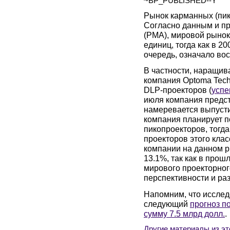
~BP_PUBLISHED--Y
Рынок карманных (пико
Согласно данным и про
(PMA), мировой рынок 
единиц, тогда как в 20
очередь, означало вос
В частности, наращив
компания Optoma Tech
DLP-проекторов (
успе
июля компания предст
намеревается выпусти
компания планирует п
пикопроекторов, тогда
проекторов этого клас
компании на данном 
13.1%, так как в прош
мирового проекторного
перспективности и раз
Напомним, что исслед
следующий
прогноз по
сумму 7.5 млрд долл.
.
Другие материалы из эт