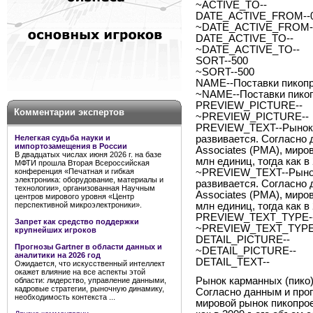
~ACTIVE_TO--
DATE_ACTIVE_FROM--0
~DATE_ACTIVE_FROM--
DATE_ACTIVE_TO--
~DATE_ACTIVE_TO--
SORT--500
~SORT--500
NAME--Поставки пикопр
~NAME--Поставки пикоп
PREVIEW_PICTURE--
Комментарии экспертов
~PREVIEW_PICTURE--
PREVIEW_TEXT--Рынок к
Нелегкая судьба науки и
развивается. Согласно 
импортозамещения в России
Associates (PMA), миров
В двадцатых числах июня 2026 г. на базе
млн единиц, тогда как в
МФТИ прошла Вторая Всероссийская
конференция «Печатная и гибкая
~PREVIEW_TEXT--Рынок 
электроника: оборудование, материалы и
развивается. Согласно 
технологии», организованная Научным
Associates (PMA), миров
центров мирового уровня «Центр
перспективной микроэлектроники».
млн единиц, тогда как в
PREVIEW_TEXT_TYPE--
Запрет как средство поддержки
~PREVIEW_TEXT_TYPE-
крупнейших игроков
DETAIL_PICTURE--
Прогнозы Gartner в области данных и
~DETAIL_PICTURE--
аналитики на 2026 год
DETAIL_TEXT--
Ожидается, что искусственный интеллект
окажет влияние на все аспекты этой
Рынок карманных (пико)
области: лидерство, управление данными,
кадровые стратегии, рыночную динамику,
Согласно данным и прог
необходимость контекста ...
мировой рынок пикопроек