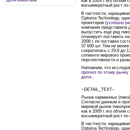
как в 2009 г. его объем 
Другие комментарии
восьмикратный рост по 
В частности, наращивае
Optoma Technology, оди
проекторов (
успешно ра
компания представила д
выпустить еще ряд пико
планирует поставить на 
2008 г. ее поставки сос
37 600 шт. Тем не мене
сократилась с 29.8 до 1
сегменте мирового проек
перспективности и разв
Напомним, что исследо
прогноз по этому рынку 
долл.
.
~DETAIL_TEXT--
Рынок карманных (пико)
Согласно данным и прог
мировой рынок пикопроек
как в 2009 г. его объем 
восьмикратный рост по 
В частности, наращивае
Optoma Technology, оди