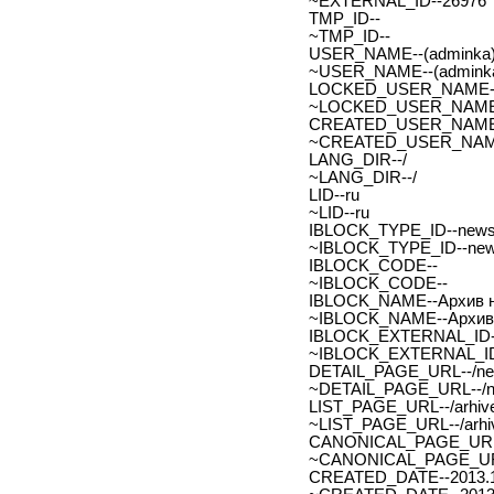
~EXTERNAL_ID--26976
TMP_ID--
~TMP_ID--
USER_NAME--(adminka)
~USER_NAME--(adminka
LOCKED_USER_NAME-
~LOCKED_USER_NAME
CREATED_USER_NAME
~CREATED_USER_NAM
LANG_DIR--/
~LANG_DIR--/
LID--ru
~LID--ru
IBLOCK_TYPE_ID--new
~IBLOCK_TYPE_ID--ne
IBLOCK_CODE--
~IBLOCK_CODE--
IBLOCK_NAME--Архив н
~IBLOCK_NAME--Архив 
IBLOCK_EXTERNAL_ID-
~IBLOCK_EXTERNAL_ID
DETAIL_PAGE_URL--/new
~DETAIL_PAGE_URL--/ne
LIST_PAGE_URL--/arhive
~LIST_PAGE_URL--/arhiv
CANONICAL_PAGE_URL
~CANONICAL_PAGE_UR
CREATED_DATE--2013.1