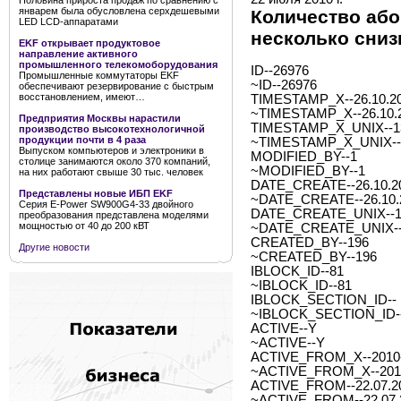
Половина прироста продаж по сравнению с
январем была обусловлена серхдешевыми
Количество або
LED LCD-аппаратами
несколько сниз
EKF открывает продуктовое
направление активного
промышленного телекомоборудования
ID--26976
Промышленные коммутаторы EKF
~ID--26976
обеспечивают резервирование с быстрым
восстановлением, имеют…
TIMESTAMP_X--26.10.20
~TIMESTAMP_X--26.10.2
Предприятия Москвы нарастили
TIMESTAMP_X_UNIX--1
производство высокотехнологичной
продукции почти в 4 раза
~TIMESTAMP_X_UNIX--
Выпуском компьютеров и электроники в
MODIFIED_BY--1
столице занимаются около 370 компаний,
~MODIFIED_BY--1
на них работают свыше 30 тыс. человек
DATE_CREATE--26.10.20
Представлены новые ИБП EKF
~DATE_CREATE--26.10.2
Серия E-Power SW900G4-33 двойного
DATE_CREATE_UNIX--1
преобразования представлена моделями
мощностью от 40 до 200 кВТ
~DATE_CREATE_UNIX--
CREATED_BY--196
Другие новости
~CREATED_BY--196
IBLOCK_ID--81
~IBLOCK_ID--81
IBLOCK_SECTION_ID--
~IBLOCK_SECTION_ID-
ACTIVE--Y
~ACTIVE--Y
ACTIVE_FROM_X--2010-0
~ACTIVE_FROM_X--2010-
ACTIVE_FROM--22.07.2
~ACTIVE_FROM--22.07.