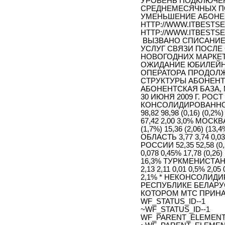
УРОВЕНЬ ПОДКЛЮЧЕН
СРЕДНЕМЕСЯЧНЫХ ПО
УМЕНЬШЕНИЕ АБОНЕ
HTTP://WWW.ITBESTSE
HTTP://WWW.ITBESTSE
ВЫЗВАНО СПИСАНИЕМ
УСЛУГ СВЯЗИ ПОСЛЕ
НОВОГОДНИХ МАРКЕТ
ОЖИДАНИЕ ЮБИЛЕЙН
ОПЕРАТОРА ПРОДОЛ
СТРУКТУРЫ АБОНЕНТ
АБОНЕНТСКАЯ БАЗА, МЛ
30 ИЮНЯ 2009 Г. РО
КОНСОЛИДИРОВАННО
98,82 98,98 (0,16) (0,2%
67,42 2,00 3,0% МОСК
(1,7%) 15,36 (2,06) 
ОБЛАСТЬ 3,77 3,74 0,
РОССИИ 52,35 52,58 (0,
0,078 0,45% 17,78 (0,26
16,3% ТУРКМЕНИСТАН 2,
2,13 2,11 0,01 0,5% 2,05
2,1% * НЕКОНСОЛИД
РЕСПУБЛИКЕ БЕЛАРУ
КОТОРОМ МТС ПРИНА
WF_STATUS_ID--1
~WF_STATUS_ID--1
WF_PARENT_ELEMENT_