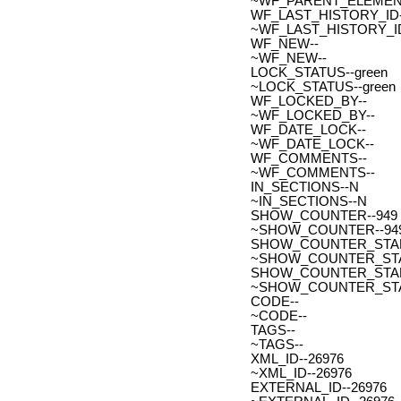
~WF_PARENT_ELEMENT
WF_LAST_HISTORY_ID-
~WF_LAST_HISTORY_ID
WF_NEW--
~WF_NEW--
LOCK_STATUS--green
~LOCK_STATUS--green
WF_LOCKED_BY--
~WF_LOCKED_BY--
WF_DATE_LOCK--
~WF_DATE_LOCK--
WF_COMMENTS--
~WF_COMMENTS--
IN_SECTIONS--N
~IN_SECTIONS--N
SHOW_COUNTER--949
~SHOW_COUNTER--94
SHOW_COUNTER_START--
~SHOW_COUNTER_START-
SHOW_COUNTER_START_
~SHOW_COUNTER_START
CODE--
~CODE--
TAGS--
~TAGS--
XML_ID--26976
~XML_ID--26976
EXTERNAL_ID--26976