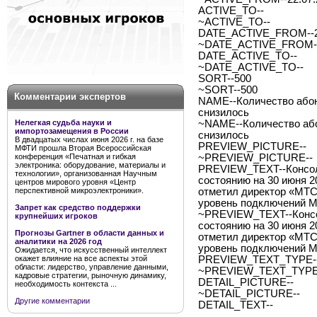
ACTIVE_TO--
~ACTIVE_TO--
DATE_ACTIVE_FROM--2
~DATE_ACTIVE_FROM--
DATE_ACTIVE_TO--
~DATE_ACTIVE_TO--
SORT--500
~SORT--500
Комментарии экспертов
NAME--Количество абон
снизилось
Нелегкая судьба науки и
~NAME--Количество або
импортозамещения в России
снизилось
В двадцатых числах июня 2026 г. на базе
PREVIEW_PICTURE--
МФТИ прошла Вторая Всероссийская
конференция «Печатная и гибкая
~PREVIEW_PICTURE--
электроника: оборудование, материалы и
PREVIEW_TEXT--Консол
технологии», организованная Научным
состоянию на 30 июня 20
центров мирового уровня «Центр
перспективной микроэлектроники».
отметил директор «МТС 
уровень подключений М
Запрет как средство поддержки
~PREVIEW_TEXT--Консо
крупнейших игроков
состоянию на 30 июня 20
Прогнозы Gartner в области данных и
отметил директор «МТС 
аналитики на 2026 год
уровень подключений М
Ожидается, что искусственный интеллект
окажет влияние на все аспекты этой
PREVIEW_TEXT_TYPE--
области: лидерство, управление данными,
~PREVIEW_TEXT_TYPE-
кадровые стратегии, рыночную динамику,
DETAIL_PICTURE--
необходимость контекста ...
~DETAIL_PICTURE--
Другие комментарии
DETAIL_TEXT--