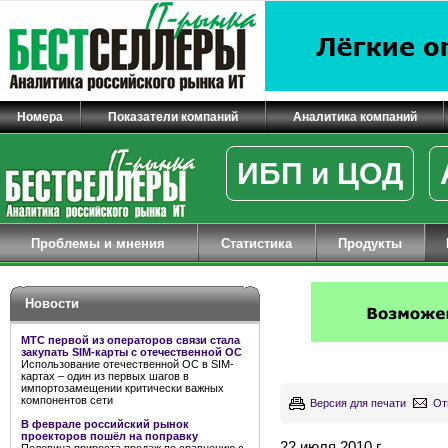
Номера
Показатели компаний
Аналитика компаний
ИБП и ЦОД
Проблемы и мнения
Статистика
Продукты
Новости
МТС первой из операторов связи стала
закупать SIM-карты с отечественной ОС
Использование отечественной ОС в SIM-
картах – один из первых шагов в
импортозамещении критически важных
компонентов сети
Версия для печати
От
В феврале российский рынок
проекторов пошёл на поправку
22 июля 2010 г.