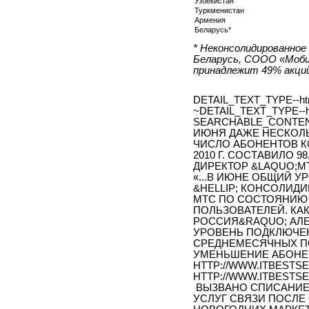
Узбекистан
Туркменистан
Армения
Беларусь*
* Неконсолидированное
Беларусь, СООО «Моб
принадлежит 49% акций
DETAIL_TEXT_TYPE--ht
~DETAIL_TEXT_TYPE--h
SEARCHABLE_CONTEN
ИЮНЯ ДАЖЕ НЕСКОЛ
ЧИСЛО АБОНЕНТОВ К
2010 Г. СОСТАВИЛО 9
ДИРЕКТОР &LAQUO;М
«...В ИЮНЕ ОБЩИЙ 
&HELLIP; КОНСОЛИД
МТС ПО СОСТОЯНИЮ Н
ПОЛЬЗОВАТЕЛЕЙ. КА
РОССИЯ&RAQUO; АЛЕ
УРОВЕНЬ ПОДКЛЮЧЕН
СРЕДНЕМЕСЯЧНЫХ ПО
УМЕНЬШЕНИЕ АБОНЕ
HTTP://WWW.ITBESTSE
HTTP://WWW.ITBESTSE
ВЫЗВАНО СПИСАНИЕМ
УСЛУГ СВЯЗИ ПОСЛЕ