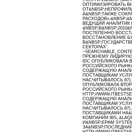
ОПТИМИЗИРОВАТЬ ВН
ОТ&NBSP;НЕПРОФИЛ
А&NBSP;ТАКЖЕ СОК
РАСХОДОВ»,&NBSP;&
ВЕДУЩИЙ АНАЛИТИК I
&NBSP;В&NBSP;2010&
ПОСТЕПЕННО ВОССТА
ВОССТАНОВЛЕНИЕ БУ
В&NBSP;ГОСУДАРСТВ
СЕКТОРАХ".
~SEARCHABLE_CONTE
ПРЕЖНЕМУ ЛИДИРУЮ
IDC ОПУБЛИКОВАЛА 
РОССИЙСКОГО РЫНКА 
СОДЕРЖАЩУЮ АНАЛИ
ПОСТАВЩИКАМ УСЛУГ,
НАСЧИТЫВАЛОСЬ 87).
ОПУБЛИКОВАЛА ВТО
РОССИЙСКОГО РЫНКА 
HTTP://WWW.ITBESTSEL
СОДЕРЖАЩУЮ АНАЛИ
ПОСТАВЩИКАМ УСЛУГ,
НАСЧИТЫВАЛОСЬ 87).
ПОСТАВЩИКАМИ НА&N
КОМПАНИИ IBS, &LAQ
И&NBSP;EPAM SYSTE
ЗА&NBSP;ПОСЛЕДНИЙ
HTTP://WWW.ITBESTSEL