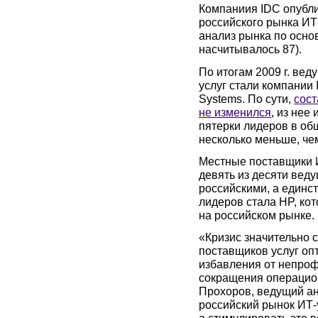
Компаниия IDC опубли
российского рынка ИТ-
анализ рынка по основ
насчитывалось 87).
По итогам 2009 г. ве
услуг стали компании
Systems. По сути,
сост
не изменился
, из нее
пятерки лидеров в об
несколько меньше, че
Местные поставщики 
девять из десяти вед
российскими, а единс
лидеров стала HP, ко
на российском рынке.
«Кризис значительно с
поставщиков услуг оп
избавления от непроф
сокращения операцио
Прохоров, ведущий ана
российский рынок ИТ-