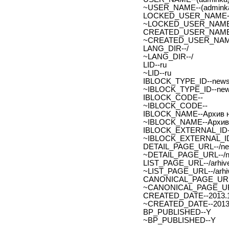
~USER_NAME--(adminka
LOCKED_USER_NAME-
~LOCKED_USER_NAME
CREATED_USER_NAME
~CREATED_USER_NAM
LANG_DIR--/
~LANG_DIR--/
LID--ru
~LID--ru
IBLOCK_TYPE_ID--new
~IBLOCK_TYPE_ID--ne
IBLOCK_CODE--
~IBLOCK_CODE--
IBLOCK_NAME--Архив н
~IBLOCK_NAME--Архив 
IBLOCK_EXTERNAL_ID-
~IBLOCK_EXTERNAL_ID
DETAIL_PAGE_URL--/new
~DETAIL_PAGE_URL--/ne
LIST_PAGE_URL--/arhive
~LIST_PAGE_URL--/arhiv
CANONICAL_PAGE_URL
~CANONICAL_PAGE_UR
CREATED_DATE--2013.1
~CREATED_DATE--2013.
BP_PUBLISHED--Y
~BP_PUBLISHED--Y