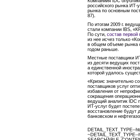
Компаниия IDC опублик
российского рынка ИТ-у
рынка по основным пост
87).
По итогам 2009 г. веду
стали компании IBS, «
По сути,
состав первой 
из нее исчез только «К
в общем объеме рынка 
годом раньше.
Местные поставщики ИТ
из десяти ведущих пос
а единственной иностра
которой удалось сущес
«Кризис значительно со
поставщиков услуг опт
избавления от непрофи
сокращения операционн
ведущий аналитик IDC п
ИТ-услуг будет постепе
восстановление будут д
банковском и нефтегазо
DETAIL_TEXT_TYPE--ht
~DETAIL_TEXT_TYPE--h
SEARCHABLE_CONTEN