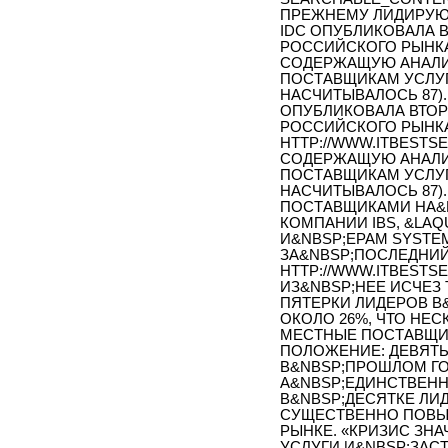
ПРЕЖНЕМУ ЛИДИРУЮ
IDC ОПУБЛИКОВАЛА 
РОССИЙСКОГО РЫНКА 
СОДЕРЖАЩУЮ АНАЛИ
ПОСТАВЩИКАМ УСЛУГ,
НАСЧИТЫВАЛОСЬ 87).
ОПУБЛИКОВАЛА ВТО
РОССИЙСКОГО РЫНКА 
HTTP://WWW.ITBESTSEL
СОДЕРЖАЩУЮ АНАЛИ
ПОСТАВЩИКАМ УСЛУГ,
НАСЧИТЫВАЛОСЬ 87).
ПОСТАВЩИКАМИ НА&N
КОМПАНИИ IBS, &LAQ
И&NBSP;EPAM SYSTE
ЗА&NBSP;ПОСЛЕДНИЙ
HTTP://WWW.ITBESTSEL
ИЗ&NBSP;НЕЕ ИСЧЕЗ
ПЯТЕРКИ ЛИДЕРОВ В
ОКОЛО 26%, ЧТО НЕ
МЕСТНЫЕ ПОСТАВЩИ
ПОЛОЖЕНИЕ: ДЕВЯТЬ
В&NBSP;ПРОШЛОМ Г
А&NBSP;ЕДИНСТВЕН
В&NBSP;ДЕСЯТКЕ ЛИ
СУЩЕСТВЕННО ПОВЫ
РЫНКЕ. «КРИЗИС ЗНА
УСЛУГИ И&NBSP;ЗАС