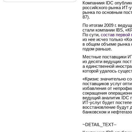
Компаниия IDC опублик
российского рынка ИТ-у
рынка по основным пост
87).
По итогам 2009 г. веду
стали компании IBS, «
По сути,
состав первой 
из нее исчез только «К
в общем объеме рынка 
годом раньше.
Местные поставщики ИТ
из десяти ведущих пос
а единственной иностра
которой удалось сущес
«Кризис значительно со
поставщиков услуг опт
избавления от непрофи
сокращения операционн
ведущий аналитик IDC п
ИТ-услуг будет постепе
восстановление будут д
банковском и нефтегазо
~DETAIL_TEXT--