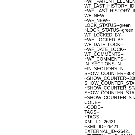
~WF_PARENT_ELEMENT
WF_LAST_HISTORY_ID-
~WF_LAST_HISTORY_ID
WF_NEW--
~WF_NEW--
LOCK_STATUS--green
~LOCK_STATUS--green
WF_LOCKED_BY--
~WF_LOCKED_BY--
WF_DATE_LOCK--
~WF_DATE_LOCK--
WF_COMMENTS--
~WF_COMMENTS--
IN_SECTIONS--N
~IN_SECTIONS--N
SHOW_COUNTER--308
~SHOW_COUNTER--30
SHOW_COUNTER_START--
~SHOW_COUNTER_START-
SHOW_COUNTER_START_
~SHOW_COUNTER_START
CODE--
~CODE--
TAGS--
~TAGS--
XML_ID--26421
~XML_ID--26421
EXTERNAL_ID--26421