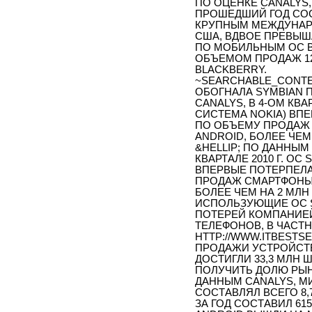
ПО ОЦЕНКЕ CANALYS
ПРОШЕДШИЙ ГОД СОС
КРУПНЫМ МЕЖДУНАР
США, ВДВОЕ ПРЕВЫШ
ПО МОБИЛЬНЫМ ОС В 4
ОБЪЕМОМ ПРОДАЖ 12,
BLACKBERRY.
~SEARCHABLE_CONTE
ОБОГНАЛА SYMBIAN
CANALYS, В 4-ОМ КВА
СИСТЕМА NOKIA) ВП
ПО ОБЪЕМУ ПРОДАЖ
ANDROID, БОЛЕЕ ЧЕМ
&HELLIP; ПО ДАННЫМ
КВАРТАЛЕ 2010 Г. О
ВПЕРВЫЕ ПОТЕРПЕЛА
ПРОДАЖ СМАРТФОНЫ,
БОЛЕЕ ЧЕМ НА 2 МЛ
ИСПОЛЬЗУЮЩИЕ ОС S
ПОТЕРЕЙ КОМПАНИЕЙ
ТЕЛЕФОНОВ, В ЧАСТ
HTTP://WWW.ITBESTSEL
ПРОДАЖИ УСТРОЙСТВ С
ДОСТИГЛИ 33,3 МЛН 
ПОЛУЧИТЬ ДОЛЮ РЫНКА 
ДАННЫМ CANALYS, М
СОСТАВЛЯЛ ВСЕГО 8,
ЗА ГОД СОСТАВИЛ 61