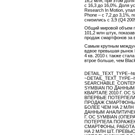
16,2 млн, при этом дол
с 16,3 до 16,0%. Доля 
Research In Motion, уп
Phone – с 7,2 до 3,1%,
снизились с 3,9 (Q4 2009
Общий мировой объем п
101,2 млн штук, показав
продаж смартфонов за в
Самым крупным междун
вдвое превышая рынок 
4 кв. 2010 г. также ста
втрое больше, чем Black
DETAIL_TEXT_TYPE--ht
~DETAIL_TEXT_TYPE--h
SEARCHABLE_CONTEN
SYMBIAN ПО ДАННЫМ
КВАРТАЛЕ 2010 Г. О
ВПЕРВЫЕ ПОТЕРПЕЛА
ПРОДАЖ СМАРТФОНЫ,
БОЛЕЕ ЧЕМ НА 2 МЛН
ДАННЫМ АНАЛИТИЧЕСК
Г. ОС SYMBIAN (ОПЕ
ПОТЕРПЕЛА ПОРАЖЕН
СМАРТФОНЫ, РАБОТА
НА 2 МЛН ШТ. ПРЕВ