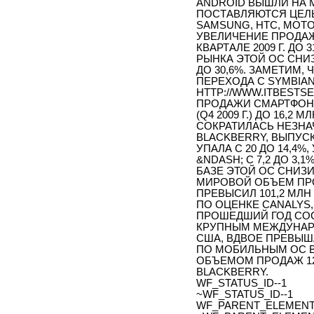
ANDROID ВЫШЛИ НА 
ПОСТАВЛЯЮТСЯ ЦЕЛЫ
SAMSUNG, HTC, MOTOR
УВЕЛИЧЕНИЕ ПРОДАЖ 
КВАРТАЛЕ 2009 Г. ДО 
РЫНКА ЭТОЙ ОС СНИЗ
ДО 30,6%. ЗАМЕТИМ,
ПЕРЕХОДА С SYMBIA
HTTP://WWW.ITBESTSEL
ПРОДАЖИ СМАРТФОНОВ
(Q4 2009 Г.) ДО 16,
СОКРАТИЛАСЬ НЕЗНАЧ
BLACKBERRY, ВЫПУС
УПАЛА С 20 ДО 14,4
&NDASH; С 7,2 ДО 3
БАЗЕ ЭТОЙ ОС СНИЗИЛИ
МИРОВОЙ ОБЪЕМ ПРОД
ПРЕВЫСИЛ 101,2 МЛН
ПО ОЦЕНКЕ CANALYS
ПРОШЕДШИЙ ГОД СОС
КРУПНЫМ МЕЖДУНАР
США, ВДВОЕ ПРЕВЫШ
ПО МОБИЛЬНЫМ ОС В 4
ОБЪЕМОМ ПРОДАЖ 12,
BLACKBERRY.
WF_STATUS_ID--1
~WF_STATUS_ID--1
WF_PARENT_ELEMENT_