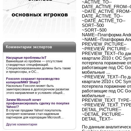
~ACTIVE_TO--
DATE_ACTIVE_FROM--02
~DATE_ACTIVE_FROM--
DATE_ACTIVE_TO--
~DATE_ACTIVE_TO--
SORT--500
~SORT--500
NAME--Платформа Andro
~NAME--Платформа Andr
PREVIEW_PICTURE--
Комментарии экспертов
~PREVIEW_PICTURE--
PREVIEW_TEXT--По данн
Насущные проблемы IoT
квартале 2010 г. ОС Sy
Важнейшая из проблем — отсутствие
потерпела поражение от
стандартных спецификаций.
работающие под ОС Goog
Специализированными должны быть также
и процессоры, и ОС...
мобильные …
~PREVIEW_TEXT--По дан
Foxconn сохранит производство
квартале 2010 г. ОС Sy
копиров/МФУ Sharp?
Насколько Foxconn может быть
потерпела поражение от
заинтересована в долгосрочном развитии
работающие под ОС Goog
этого направления в условиях общей...
мобильные …
Зачем Microsoft хочет
PREVIEW_TEXT_TYPE--
профинансировать сделку по покупке
~PREVIEW_TEXT_TYPE-
Yahoo!?
DETAIL_PICTURE--
В случае продажи Yahoo! покупатель
интернет-компании стал надежным
~DETAIL_PICTURE--
партнером для корпорации Microsoft…
DETAIL_TEXT--
Другие комментарии
По данным аналитическо