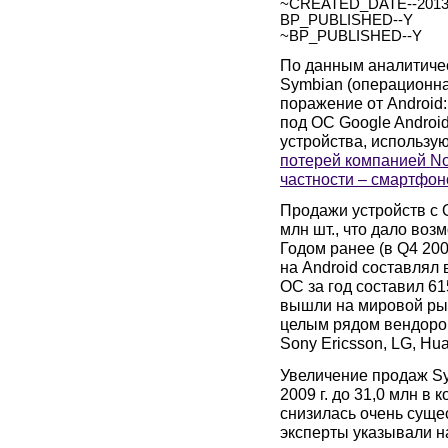
~CREATED_DATE--2013.
BP_PUBLISHED--Y
~BP_PUBLISHED--Y
По данным аналитичес
Symbian (операционна
поражение от Android
под ОС Google Androi
устройства, использу
потерей компанией No
частности – смартфон
Продажи устройств с О
млн шт., что дало воз
Годом ранее (в Q4 200
на Android составлял 
ОС за год составил 6
вышли на мировой рын
целым рядом вендоров
Sony Ericsson, LG, Hu
Увеличение продаж Sy
2009 г. до 31,0 млн в 
снизилась очень сущес
эксперты указывали 