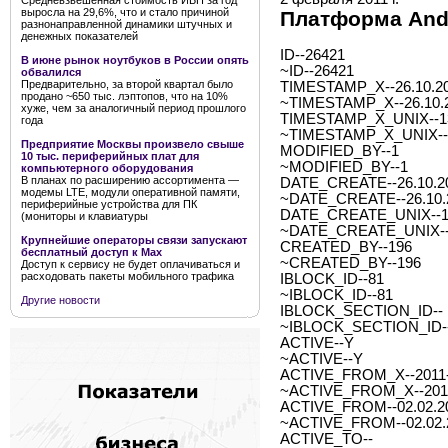
Средневзвешенная стоимость ИБП за год
выросла на 29,6%, что и стало причиной
Платформа And
разнонаправленной динамики штучных и
денежных показателей
ID--26421
В июне рынок ноутбуков в России опять
~ID--26421
обвалился
Предварительно, за второй квартал было
TIMESTAMP_X--26.10.20
продано ~650 тыс. лэптопов, что на 10%
~TIMESTAMP_X--26.10.2
хуже, чем за аналогичный период прошлого
TIMESTAMP_X_UNIX--1
года
~TIMESTAMP_X_UNIX--
Предприятие Москвы произвело свыше
MODIFIED_BY--1
10 тыс. периферийных плат для
~MODIFIED_BY--1
компьютерного оборудования
В планах по расширению ассортимента —
DATE_CREATE--26.10.20
модемы LTE, модули оперативной памяти,
~DATE_CREATE--26.10.2
периферийные устройства для ПК
DATE_CREATE_UNIX--1
(мониторы и клавиатуры
~DATE_CREATE_UNIX--
Крупнейшие операторы связи запускают
CREATED_BY--196
бесплатный доступ к Мах
~CREATED_BY--196
Доступ к сервису не будет оплачиваться и
расходовать пакеты мобильного трафика
IBLOCK_ID--81
~IBLOCK_ID--81
Другие новости
IBLOCK_SECTION_ID--
~IBLOCK_SECTION_ID-
ACTIVE--Y
~ACTIVE--Y
ACTIVE_FROM_X--2011-0
~ACTIVE_FROM_X--2011-
ACTIVE_FROM--02.02.2
~ACTIVE_FROM--02.02.
ACTIVE_TO--