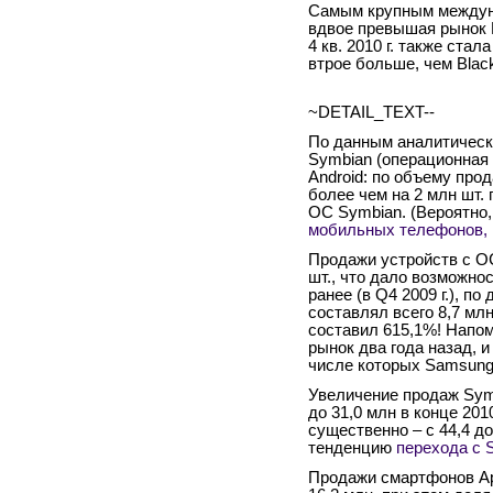
Самым крупным междун
вдвое превышая рынок 
4 кв. 2010 г. также ста
втрое больше, чем Black
~DETAIL_TEXT--
По данным аналитическо
Symbian (операционная 
Android: по объему про
более чем на 2 млн шт
ОС Symbian. (Вероятно,
мобильных телефонов, 
Продажи устройств с ОС 
шт., что дало возможно
ранее (в Q4 2009 г.), п
составлял всего 8,7 млн
составил 615,1%! Напом
рынок два года назад, 
числе которых Samsung, 
Увеличение продаж Symb
до 31,0 млн в конце 201
существенно – с 44,4 д
тенденцию
перехода с 
Продажи смартфонов Appl