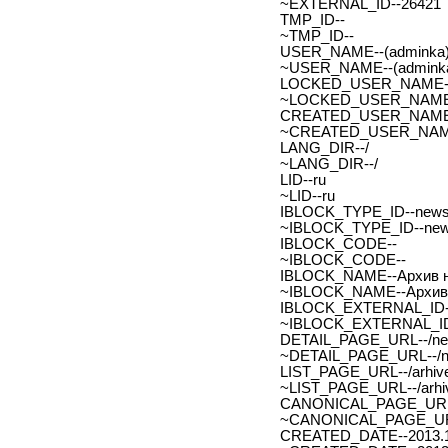
~EXTERNAL_ID--26421
TMP_ID--
~TMP_ID--
USER_NAME--(adminka)
~USER_NAME--(adminka
LOCKED_USER_NAME-
~LOCKED_USER_NAME
CREATED_USER_NAME
~CREATED_USER_NAM
LANG_DIR--/
~LANG_DIR--/
LID--ru
~LID--ru
IBLOCK_TYPE_ID--new
~IBLOCK_TYPE_ID--ne
IBLOCK_CODE--
~IBLOCK_CODE--
IBLOCK_NAME--Архив н
~IBLOCK_NAME--Архив 
IBLOCK_EXTERNAL_ID-
~IBLOCK_EXTERNAL_ID
DETAIL_PAGE_URL--/new
~DETAIL_PAGE_URL--/ne
LIST_PAGE_URL--/arhive
~LIST_PAGE_URL--/arhiv
CANONICAL_PAGE_URL
~CANONICAL_PAGE_UR
CREATED_DATE--2013.1