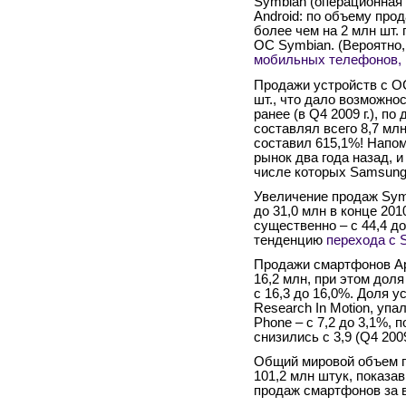
Symbian (операционная 
Android: по объему про
более чем на 2 млн шт
ОС Symbian. (Вероятно,
мобильных телефонов, 
Продажи устройств с ОС 
шт., что дало возможно
ранее (в Q4 2009 г.), п
составлял всего 8,7 млн
составил 615,1%! Напом
рынок два года назад, 
числе которых Samsung, 
Увеличение продаж Symb
до 31,0 млн в конце 201
существенно – с 44,4 д
тенденцию
перехода с 
Продажи смартфонов Appl
16,2 млн, при этом дол
с 16,3 до 16,0%. Доля 
Research In Motion, уп
Phone – с 7,2 до 3,1%,
снизились с 3,9 (Q4 2009
Общий мировой объем п
101,2 млн штук, показав
продаж смартфонов за в