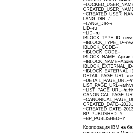
~LOCKED_USER_NAME
CREATED_USER_NAME
~CREATED_USER_NAM
LANG_DIR--/
~LANG_DIR--/
LID--ru
~LID--ru
IBLOCK_TYPE_ID--new
~IBLOCK_TYPE_ID--ne
IBLOCK_CODE--
~IBLOCK_CODE--
IBLOCK_NAME--Архив н
~IBLOCK_NAME--Архив 
IBLOCK_EXTERNAL_ID-
~IBLOCK_EXTERNAL_ID
DETAIL_PAGE_URL--/new
~DETAIL_PAGE_URL--/ne
LIST_PAGE_URL--/arhive
~LIST_PAGE_URL--/arhiv
CANONICAL_PAGE_URL
~CANONICAL_PAGE_UR
CREATED_DATE--2013.1
~CREATED_DATE--2013.
BP_PUBLISHED--Y
~BP_PUBLISHED--Y
Корпорация IBM на ба
вчера открыла в Моск