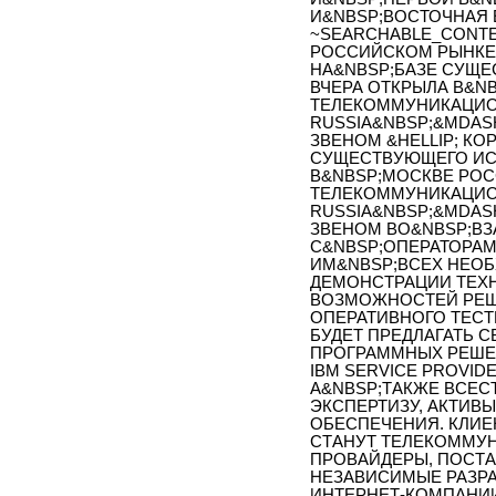
И&NBSP;ВОСТОЧНАЯ 
~SEARCHABLE_CONTE
РОССИЙСКОМ РЫНКЕ
НА&NBSP;БАЗЕ СУЩ
ВЧЕРА ОТКРЫЛА В&N
ТЕЛЕКОММУНИКАЦИОН
RUSSIA&NBSP;&MDASH
ЗВЕНОМ &HELLIP; КО
СУЩЕСТВУЮЩЕГО ИС
В&NBSP;МОСКВЕ РО
ТЕЛЕКОММУНИКАЦИОН
RUSSIA&NBSP;&MDASH
ЗВЕНОМ ВО&NBSP;ВЗ
С&NBSP;ОПЕРАТОРА
ИМ&NBSP;ВСЕХ НЕО
ДЕМОНСТРАЦИИ ТЕХН
ВОЗМОЖНОСТЕЙ РЕШ
ОПЕРАТИВНОГО ТЕСТИ
БУДЕТ ПРЕДЛАГАТЬ 
ПРОГРАММНЫХ РЕШЕН
IBM SERVICE PROVIDE
А&NBSP;ТАКЖЕ ВСЕС
ЭКСПЕРТИЗУ, АКТИВ
ОБЕСПЕЧЕНИЯ. КЛИЕ
СТАНУТ ТЕЛЕКОММУ
ПРОВАЙДЕРЫ, ПОСТА
НЕЗАВИСИМЫЕ РАЗРА
ИНТЕРНЕТ-КОМПАНИИ