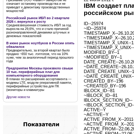
Признание ООО «Квант» банкротом не
означает остановку производства и не
IBM создает пл
приведет к демонтажу производственных
мощностей
российском ры
Российский рынок ИБП во 2 квартале
2026 г. вернулся к росту
ID--25974
Средневзвешенная стоимость ИБП за год
~ID--25974
выросла на 29,6%, что и стало причиной
разнонаправленной динамики штучных и
TIMESTAMP_X--26.10.20
денежных показателей
~TIMESTAMP_X--26.10.2
TIMESTAMP_X_UNIX--1
В июне рынок ноутбуков в России опять
обвалился
~TIMESTAMP_X_UNIX--
Предварительно, за второй квартал было
MODIFIED_BY--1
продано ~650 тыс. лэптопов, что на 10%
~MODIFIED_BY--1
хуже, чем за аналогичный период прошлого
года
DATE_CREATE--26.10.20
~DATE_CREATE--26.10.2
Предприятие Москвы произвело свыше
DATE_CREATE_UNIX--1
10 тыс. периферийных плат для
компьютерного оборудования
~DATE_CREATE_UNIX--
В планах по расширению ассортимента —
CREATED_BY--196
модемы LTE, модули оперативной памяти,
~CREATED_BY--196
периферийные устройства для ПК
(мониторы и клавиатуры
IBLOCK_ID--81
~IBLOCK_ID--81
Другие новости
IBLOCK_SECTION_ID--
~IBLOCK_SECTION_ID-
ACTIVE--Y
~ACTIVE--Y
ACTIVE_FROM_X--2011-0
~ACTIVE_FROM_X--2011-
ACTIVE_FROM--22.06.2
~ACTIVE_FROM--22.06.