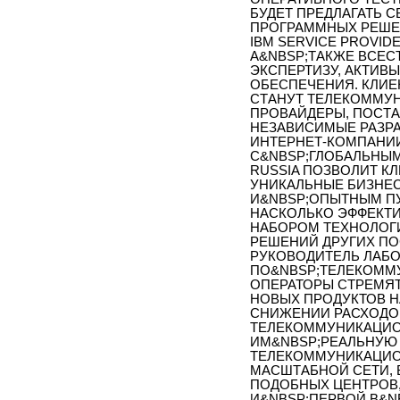
БУДЕТ ПРЕДЛАГАТЬ 
ПРОГРАММНЫХ РЕШЕН
IBM SERVICE PROVIDE
А&NBSP;ТАКЖЕ ВСЕС
ЭКСПЕРТИЗУ, АКТИВ
ОБЕСПЕЧЕНИЯ. КЛИЕ
СТАНУТ ТЕЛЕКОММУ
ПРОВАЙДЕРЫ, ПОСТА
НЕЗАВИСИМЫЕ РАЗРА
ИНТЕРНЕТ-КОМПАНИИ
С&NBSP;ГЛОБАЛЬНЫМ
RUSSIA ПОЗВОЛИТ К
УНИКАЛЬНЫЕ БИЗНЕС
И&NBSP;ОПЫТНЫМ ПУ
НАСКОЛЬКО ЭФФЕКТ
НАБОРОМ ТЕХНОЛОГИ
РЕШЕНИЙ ДРУГИХ ПО
РУКОВОДИТЕЛЬ ЛАБ
ПО&NBSP;ТЕЛЕКОММ
ОПЕРАТОРЫ СТРЕМЯТ
НОВЫХ ПРОДУКТОВ 
СНИЖЕНИИ РАСХОДОВ
ТЕЛЕКОММУНИКАЦИО
ИМ&NBSP;РЕАЛЬНУЮ
ТЕЛЕКОММУНИКАЦИО
МАСШТАБНОЙ СЕТИ, 
ПОДОБНЫХ ЦЕНТРОВ,
И&NBSP;ПЕРВОЙ В&N