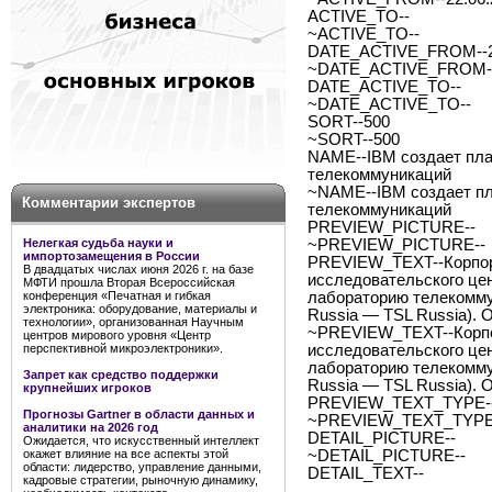
ACTIVE_TO--
~ACTIVE_TO--
DATE_ACTIVE_FROM--22
~DATE_ACTIVE_FROM--
DATE_ACTIVE_TO--
~DATE_ACTIVE_TO--
SORT--500
~SORT--500
NAME--IBM создает пла
телекоммуникаций
~NAME--IBM создает пл
Комментарии экспертов
телекоммуникаций
PREVIEW_PICTURE--
Нелегкая судьба науки и
~PREVIEW_PICTURE--
импортозамещения в России
PREVIEW_TEXT--Корпор
В двадцатых числах июня 2026 г. на базе
исследовательского це
МФТИ прошла Вторая Всероссийская
конференция «Печатная и гибкая
лабораторию телекоммун
электроника: оборудование, материалы и
Russia — TSL Russia).
технологии», организованная Научным
~PREVIEW_TEXT--Корпо
центров мирового уровня «Центр
перспективной микроэлектроники».
исследовательского це
лабораторию телекоммун
Запрет как средство поддержки
Russia — TSL Russia).
крупнейших игроков
PREVIEW_TEXT_TYPE--
Прогнозы Gartner в области данных и
~PREVIEW_TEXT_TYPE-
аналитики на 2026 год
DETAIL_PICTURE--
Ожидается, что искусственный интеллект
окажет влияние на все аспекты этой
~DETAIL_PICTURE--
области: лидерство, управление данными,
DETAIL_TEXT--
кадровые стратегии, рыночную динамику,