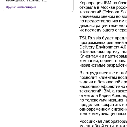
необходимость контекста ...
Корпорация IBM на баз
открыла в Москве росс
Другие комментарии
технологий (Telecom Sol
ключевым звеном во вз
по предоставлению им 
демонстрации технолог
их последующего операт
TSL Russia будет предл
программных решений на
Delivery Environment 4
и бизнес-экспертизу, а
Клиентами и партнерам
компании, сервис-прова
независимые разработч
В сотрудничестве с гло
позволит клиентам вос
задачи в безопасной ср
насколько эффективно 
технологий IBM, а такж
отметила Карин Арноль
по телекоммуникационн
предельно сократить вр
одновременном снижени
телекоммуникационных 
Российская лаборатори
масштабной сети, в ко