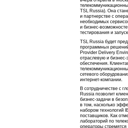
телекоммуникационных
TSL Russia). Она ста
и партнерстве с опер
необходимых сервисов
и бизнес-возможносте
тестирования и запуск
TSL Russia будет пре
программных решений 
Provider Delivery Env
отраслевую и бизнес-
обеспечения. Клиента
телекоммуникационны
сетевого оборудовани
интернет-компании.
В сотрудничестве с г
Russia позволит клие
бизнес-задачи в безо
в том, насколько эфф
набором технологий I
поставщиков. Как отм
лабораторий по телек
операторы стремятся 