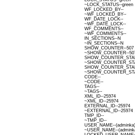
~LOCK_STATUS--green
WF_LOCKED_BY--
~WF_LOCKED_BY--
WF_DATE_LOCK--
~WF_DATE_LOCK--
WF_COMMENTS--
~WF_COMMENTS--
IN_SECTIONS--N
~IN_SECTIONS--N
SHOW_COUNTER--507
~SHOW_COUNTER--50
SHOW_COUNTER_START--
~SHOW_COUNTER_START-
SHOW_COUNTER_START_
~SHOW_COUNTER_START
CODE--
~CODE--
TAGS--
~TAGS--
XML_ID--25974
~XML_ID--25974
EXTERNAL_ID--25974
~EXTERNAL_ID--25974
TMP_ID--
~TMP_ID--
USER_NAME--(adminka)
~USER_NAME--(adminka
LOCKED_USER_NAME-