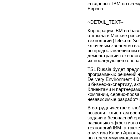
созданных IBM по всему
Европа.
~DETAIL_TEXT--
Корпорация IBM на баз
открыла в Москве росс
технологий (Telecom Sol
ключевым звеном во вз
по предоставлению им 
демонстрации технолог
их последующего операт
TSL Russia будет предл
программных решений на
Delivery Environment 4
и бизнес-экспертизу, а
Клиентами и партнерам
компании, сервис-прова
независимые разработч
В сотрудничестве с гло
позволит клиентам вос
задачи в безопасной ср
насколько эффективно 
технологий IBM, а такж
отметила Карин Арноль
по телекоммуникационн