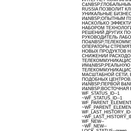
С&NBSP;ГЛОБАЛЬНЫМ
RUSSIA ПОЗВОЛИТ К
УНИКАЛЬНЫЕ БИЗНЕС
И&NBSP;ОПЫТНЫМ ПУ
НАСКОЛЬКО ЭФФЕКТ
НАБОРОМ ТЕХНОЛОГИ
РЕШЕНИЙ ДРУГИХ ПО
РУКОВОДИТЕЛЬ ЛАБ
ПО&NBSP;ТЕЛЕКОММ
ОПЕРАТОРЫ СТРЕМЯТ
НОВЫХ ПРОДУКТОВ 
СНИЖЕНИИ РАСХОДОВ
ТЕЛЕКОММУНИКАЦИО
ИМ&NBSP;РЕАЛЬНУЮ
ТЕЛЕКОММУНИКАЦИО
МАСШТАБНОЙ СЕТИ, 
ПОДОБНЫХ ЦЕНТРОВ,
И&NBSP;ПЕРВОЙ В&N
И&NBSP;ВОСТОЧНАЯ 
WF_STATUS_ID--1
~WF_STATUS_ID--1
WF_PARENT_ELEMENT_
~WF_PARENT_ELEMENT
WF_LAST_HISTORY_ID-
~WF_LAST_HISTORY_ID
WF_NEW--
~WF_NEW--
LOCK_STATUS--green