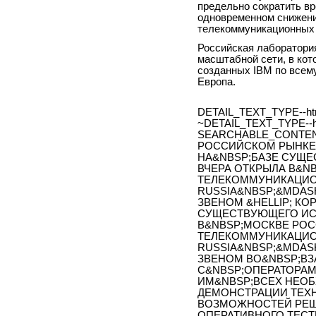
предельно сократить вр
одновременном снижени
телекоммуникационных 
Российская лаборатори
масштабной сети, в ко
созданных IBM по всему
Европа.
DETAIL_TEXT_TYPE--ht
~DETAIL_TEXT_TYPE--h
SEARCHABLE_CONTEN
РОССИЙСКОМ РЫНКЕ
НА&NBSP;БАЗЕ СУЩ
ВЧЕРА ОТКРЫЛА В&N
ТЕЛЕКОММУНИКАЦИОН
RUSSIA&NBSP;&MDASH
ЗВЕНОМ &HELLIP; КО
СУЩЕСТВУЮЩЕГО ИС
В&NBSP;МОСКВЕ РО
ТЕЛЕКОММУНИКАЦИОН
RUSSIA&NBSP;&MDASH
ЗВЕНОМ ВО&NBSP;ВЗ
С&NBSP;ОПЕРАТОРА
ИМ&NBSP;ВСЕХ НЕО
ДЕМОНСТРАЦИИ ТЕХН
ВОЗМОЖНОСТЕЙ РЕШ
ОПЕРАТИВНОГО ТЕСТИ