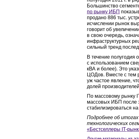
Большинство сегменто
по рынку ИБП
показыв
продано 886 тыс. устр
исчислении рынок выро
говорит об увеличени
в свою очередь, озна
инфраструктурных реш
сильный тренд послед
В течение полугодия 
с использованием све
кВА и более). Это ука
ЦОДов. Вместе с тем 
уж частое явление, ч
долей производителей
По массовому рынку I
массовых ИБП после 
стабилизироваться на
Подробнее об итогах
технологических сегм
«Бестселлеры IT-рынк
Другие материалы из эт