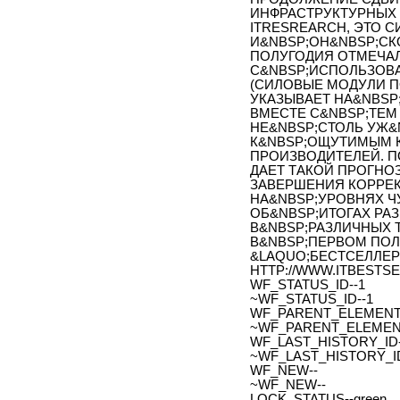
ИНФРАСТРУКТУРНЫХ
ITRESREARCH, ЭТО 
И&NBSP;ОН&NBSP;СК
ПОЛУГОДИЯ ОТМЕЧАЛ
С&NBSP;ИСПОЛЬЗОВ
(СИЛОВЫЕ МОДУЛИ ПО
УКАЗЫВАЕТ НА&NBSP
ВМЕСТЕ С&NBSP;ТЕМ
НЕ&NBSP;СТОЛЬ УЖ&
К&NBSP;ОЩУТИМЫМ 
ПРОИЗВОДИТЕЛЕЙ. П
ДАЕТ ТАКОЙ ПРОГНО
ЗАВЕРШЕНИЯ КОРРЕ
НА&NBSP;УРОВНЯХ Ч
ОБ&NBSP;ИТОГАХ РА
В&NBSP;РАЗЛИЧНЫХ 
В&NBSP;ПЕРВОМ ПОЛ
&LAQUO;БЕСТСЕЛЛЕРЫ 
HTTP://WWW.ITBESTSEL
WF_STATUS_ID--1
~WF_STATUS_ID--1
WF_PARENT_ELEMENT_
~WF_PARENT_ELEMENT
WF_LAST_HISTORY_ID-
~WF_LAST_HISTORY_ID
WF_NEW--
~WF_NEW--
LOCK_STATUS--green