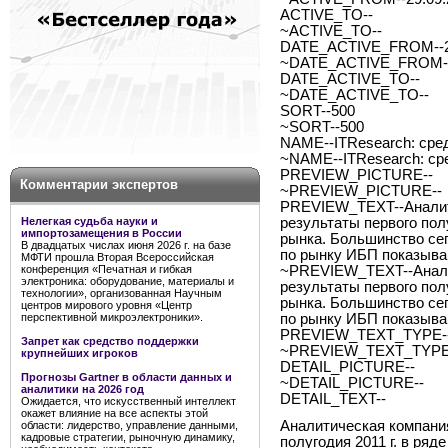
ACTIVE_TO--
~ACTIVE_TO--
DATE_ACTIVE_FROM--29
~DATE_ACTIVE_FROM--
DATE_ACTIVE_TO--
~DATE_ACTIVE_TO--
SORT--500
~SORT--500
NAME--ITResearch: сре
~NAME--ITResearch: ср
PREVIEW_PICTURE--
Комментарии экспертов
~PREVIEW_PICTURE--
PREVIEW_TEXT--Аналит
Нелегкая судьба науки и
результаты первого полу
импортозамещения в России
рынка. Большинство сег
В двадцатых числах июня 2026 г. на базе
по рынку ИБП показывают
МФТИ прошла Вторая Всероссийская
конференция «Печатная и гибкая
~PREVIEW_TEXT--Анали
электроника: оборудование, материалы и
результаты первого полу
технологии», организованная Научным
рынка. Большинство сег
центров мирового уровня «Центр
перспективной микроэлектроники».
по рынку ИБП показывают
PREVIEW_TEXT_TYPE--
Запрет как средство поддержки
~PREVIEW_TEXT_TYPE-
крупнейших игроков
DETAIL_PICTURE--
Прогнозы Gartner в области данных и
~DETAIL_PICTURE--
аналитики на 2026 год
DETAIL_TEXT--
Ожидается, что искусственный интеллект
окажет влияние на все аспекты этой
Аналитическая компани
области: лидерство, управление данными,
кадровые стратегии, рыночную динамику,
полугодия 2011 г. в ря