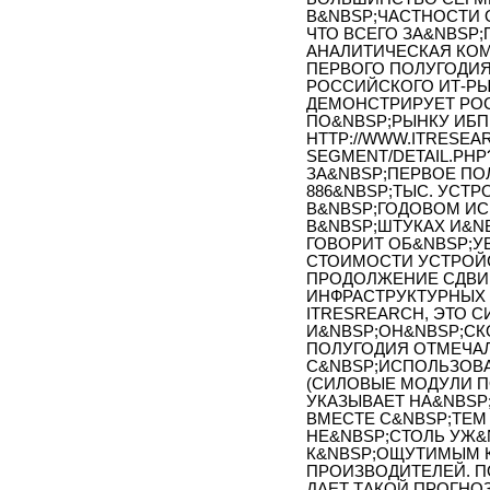
В&NBSP;ЧАСТНОСТИ 
ЧТО ВСЕГО ЗА&NBSP;П
АНАЛИТИЧЕСКАЯ КОМ
ПЕРВОГО ПОЛУГОДИЯ 
РОССИЙСКОГО ИТ-РЫ
ДЕМОНСТРИРУЕТ РОС
ПО&NBSP;РЫНКУ ИБП 
HTTP://WWW.ITRESEA
SEGMENT/DETAIL.PHP?
ЗА&NBSP;ПЕРВОЕ ПОЛ
886&NBSP;ТЫС. УСТР
В&NBSP;ГОДОВОМ ИС
В&NBSP;ШТУКАХ И&NB
ГОВОРИТ ОБ&NBSP;
СТОИМОСТИ УСТРОЙС
ПРОДОЛЖЕНИЕ СДВИГ
ИНФРАСТРУКТУРНЫХ
ITRESREARCH, ЭТО 
И&NBSP;ОН&NBSP;СК
ПОЛУГОДИЯ ОТМЕЧАЛ
С&NBSP;ИСПОЛЬЗОВ
(СИЛОВЫЕ МОДУЛИ ПО
УКАЗЫВАЕТ НА&NBSP
ВМЕСТЕ С&NBSP;ТЕМ
НЕ&NBSP;СТОЛЬ УЖ&
К&NBSP;ОЩУТИМЫМ 
ПРОИЗВОДИТЕЛЕЙ. П
ДАЕТ ТАКОЙ ПРОГНО