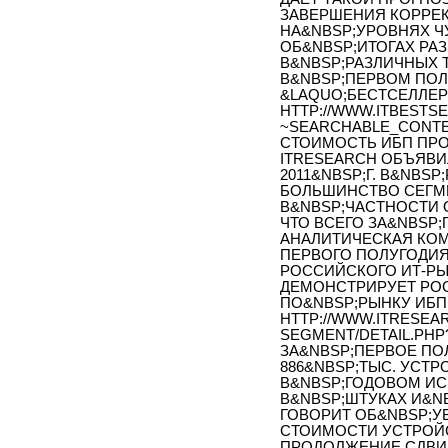
ЗАВЕРШЕНИЯ КОРРЕ
НА&NBSP;УРОВНЯХ Ч
ОБ&NBSP;ИТОГАХ РА
В&NBSP;РАЗЛИЧНЫХ 
В&NBSP;ПЕРВОМ ПОЛ
&LAQUO;БЕСТСЕЛЛЕРЫ 
HTTP://WWW.ITBESTSEL
~SEARCHABLE_CONTE
СТОИМОСТЬ ИБП ПР
ITRESEARCH ОБЪЯВИ
2011&NBSP;Г. В&NBS
БОЛЬШИНСТВО СЕГМЕ
В&NBSP;ЧАСТНОСТИ 
ЧТО ВСЕГО ЗА&NBSP;П
АНАЛИТИЧЕСКАЯ КОМ
ПЕРВОГО ПОЛУГОДИЯ 
РОССИЙСКОГО ИТ-РЫ
ДЕМОНСТРИРУЕТ РОС
ПО&NBSP;РЫНКУ ИБП 
HTTP://WWW.ITRESEA
SEGMENT/DETAIL.PHP?
ЗА&NBSP;ПЕРВОЕ ПОЛ
886&NBSP;ТЫС. УСТР
В&NBSP;ГОДОВОМ ИС
В&NBSP;ШТУКАХ И&NB
ГОВОРИТ ОБ&NBSP;
СТОИМОСТИ УСТРОЙС
ПРОДОЛЖЕНИЕ СДВИГ