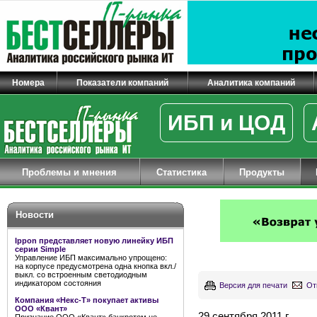
Номера
Показатели компаний
Аналитика компаний
ИБП и ЦОД
Проблемы и мнения
Статистика
Продукты
Новости
Ippon представляет новую линейку ИБП
серии Simple
Управление ИБП максимально упрощено:
на корпусе предусмотрена одна кнопка вкл./
выкл. со встроенным светодиодным
индикатором состояния
Версия для печати
От
Компания «Некс-Т» покупает активы
ООО «Квант»
29 сентября 2011 г.