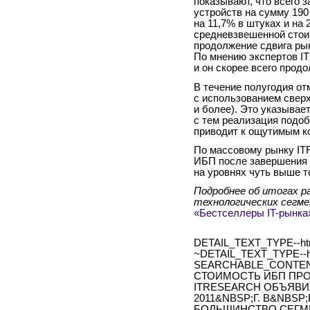
показывают, что всего з
устройств на сумму 190
на 11,7% в штуках и на 
средневзвешенной стоим
продолжение сдвига ры
По мнению экспертов IT
и он скорее всего продо
В течение полугодия от
с использованием свер
и более). Это указывае
с тем реализация подоб
приводит к ощутимым к
По массовому рынку ITR
ИБП после завершения 
на уровнях чуть выше т
Подробнее об итогах р
технологических сегмен
«Бестселлеры IT-рынка»
DETAIL_TEXT_TYPE--ht
~DETAIL_TEXT_TYPE--h
SEARCHABLE_CONTEN
СТОИМОСТЬ ИБП ПР
ITRESEARCH ОБЪЯВИ
2011&NBSP;Г. В&NBS
БОЛЬШИНСТВО СЕГМЕ