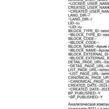
~LOCKED_USER_NAME
CREATED_USER_NAME
~CREATED_USER_NAM
LANG_DIR--/
~LANG_DIR--/
LID--ru
~LID--ru
IBLOCK_TYPE_ID--new
~IBLOCK_TYPE_ID--ne
IBLOCK_CODE--
~IBLOCK_CODE--
IBLOCK_NAME--Архив н
~IBLOCK_NAME--Архив 
IBLOCK_EXTERNAL_ID-
~IBLOCK_EXTERNAL_ID
DETAIL_PAGE_URL--/new
~DETAIL_PAGE_URL--/ne
LIST_PAGE_URL--/arhive
~LIST_PAGE_URL--/arhiv
CANONICAL_PAGE_URL
~CANONICAL_PAGE_UR
CREATED_DATE--2013.1
~CREATED_DATE--2013.
BP_PUBLISHED--Y
~BP_PUBLISHED--Y
Аналитическая компан
полугодия 2011 г. в р