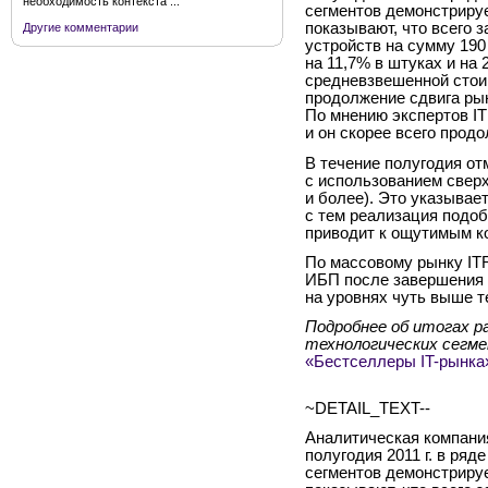
необходимость контекста ...
сегментов демонстрируе
показывают, что всего з
Другие комментарии
устройств на сумму 190
на 11,7% в штуках и на 
средневзвешенной стоим
продолжение сдвига ры
По мнению экспертов IT
и он скорее всего продо
В течение полугодия от
с использованием свер
и более). Это указывае
с тем реализация подоб
приводит к ощутимым к
По массовому рынку ITR
ИБП после завершения 
на уровнях чуть выше т
Подробнее об итогах р
технологических сегмен
«Бестселлеры IT-рынка»
~DETAIL_TEXT--
Аналитическая компани
полугодия 2011 г. в ря
сегментов демонстрируе