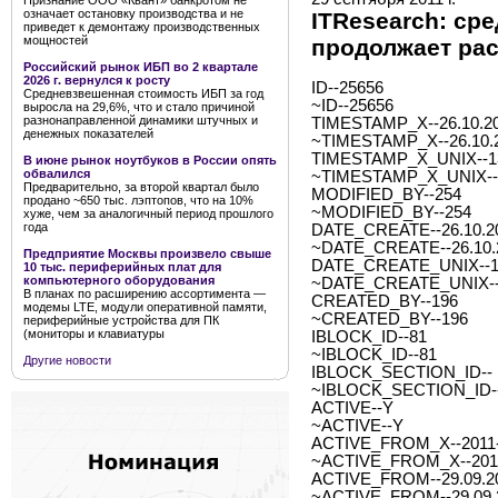
Признание ООО «Квант» банкротом не
означает остановку производства и не
ITResearch: ср
приведет к демонтажу производственных
мощностей
продолжает рас
Российский рынок ИБП во 2 квартале
2026 г. вернулся к росту
ID--25656
Средневзвешенная стоимость ИБП за год
~ID--25656
выросла на 29,6%, что и стало причиной
разнонаправленной динамики штучных и
TIMESTAMP_X--26.10.20
денежных показателей
~TIMESTAMP_X--26.10.2
TIMESTAMP_X_UNIX--1
В июне рынок ноутбуков в России опять
обвалился
~TIMESTAMP_X_UNIX--
Предварительно, за второй квартал было
MODIFIED_BY--254
продано ~650 тыс. лэптопов, что на 10%
~MODIFIED_BY--254
хуже, чем за аналогичный период прошлого
года
DATE_CREATE--26.10.20
~DATE_CREATE--26.10.2
Предприятие Москвы произвело свыше
DATE_CREATE_UNIX--1
10 тыс. периферийных плат для
компьютерного оборудования
~DATE_CREATE_UNIX--
В планах по расширению ассортимента —
CREATED_BY--196
модемы LTE, модули оперативной памяти,
~CREATED_BY--196
периферийные устройства для ПК
(мониторы и клавиатуры
IBLOCK_ID--81
~IBLOCK_ID--81
Другие новости
IBLOCK_SECTION_ID--
~IBLOCK_SECTION_ID-
ACTIVE--Y
~ACTIVE--Y
ACTIVE_FROM_X--2011-0
~ACTIVE_FROM_X--2011-
ACTIVE_FROM--29.09.2
~ACTIVE_FROM--29.09.