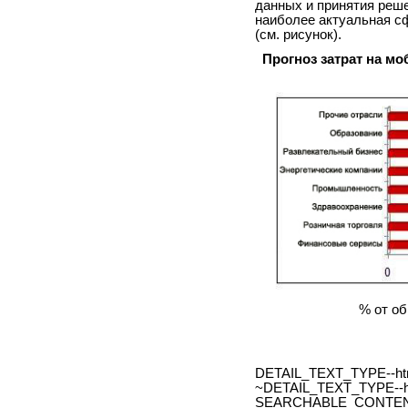
данных и принятия реше
наиболее актуальная с
(см. рисунок).
Прогноз затрат на мо
% от об
DETAIL_TEXT_TYPE--ht
~DETAIL_TEXT_TYPE--h
SEARCHABLE_CONTEN