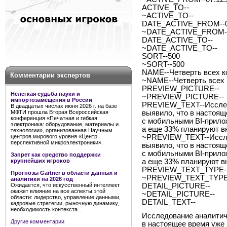
ACTIVE_TO--
~ACTIVE_TO--
DATE_ACTIVE_FROM--07
~DATE_ACTIVE_FROM--
DATE_ACTIVE_TO--
~DATE_ACTIVE_TO--
SORT--500
~SORT--500
NAME--Четверть всех к
Комментарии экспертов
~NAME--Четверть всех 
PREVIEW_PICTURE--
Нелегкая судьба науки и
~PREVIEW_PICTURE--
импортозамещения в России
PREVIEW_TEXT--Исслед
В двадцатых числах июня 2026 г. на базе
МФТИ прошла Вторая Всероссийская
выявило, что в настоящ
конференция «Печатная и гибкая
с мобильными BI-прило
электроника: оборудование, материалы и
а еще 33% планируют вн
технологии», организованная Научным
центров мирового уровня «Центр
~PREVIEW_TEXT--Иссле
перспективной микроэлектроники».
выявило, что в настоящ
с мобильными BI-прило
Запрет как средство поддержки
крупнейших игроков
а еще 33% планируют вн
PREVIEW_TEXT_TYPE--
Прогнозы Gartner в области данных и
~PREVIEW_TEXT_TYPE-
аналитики на 2026 год
Ожидается, что искусственный интеллект
DETAIL_PICTURE--
окажет влияние на все аспекты этой
~DETAIL_PICTURE--
области: лидерство, управление данными,
DETAIL_TEXT--
кадровые стратегии, рыночную динамику,
необходимость контекста ...
Исследование аналитич
Другие комментарии
в настоящее время уже