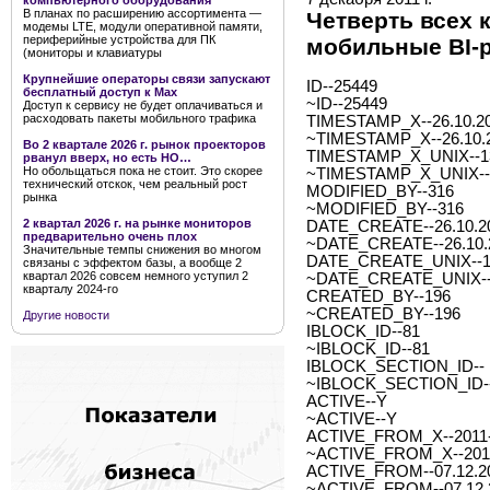
компьютерного оборудования
В планах по расширению ассортимента —
Четверть всех 
модемы LTE, модули оперативной памяти,
периферийные устройства для ПК
мобильные BI-
(мониторы и клавиатуры
Крупнейшие операторы связи запускают
ID--25449
бесплатный доступ к Мах
~ID--25449
Доступ к сервису не будет оплачиваться и
расходовать пакеты мобильного трафика
TIMESTAMP_X--26.10.20
~TIMESTAMP_X--26.10.2
Во 2 квартале 2026 г. рынок проекторов
TIMESTAMP_X_UNIX--1
рванул вверх, но есть НО…
Но обольщаться пока не стоит. Это скорее
~TIMESTAMP_X_UNIX--
технический отскок, чем реальный рост
MODIFIED_BY--316
рынка
~MODIFIED_BY--316
2 квартал 2026 г. на рынке мониторов
DATE_CREATE--26.10.20
предварительно очень плох
~DATE_CREATE--26.10.2
Значительные темпы снижения во многом
DATE_CREATE_UNIX--1
связаны с эффектом базы, а вообще 2
квартал 2026 совсем немного уступил 2
~DATE_CREATE_UNIX--
кварталу 2024-го
CREATED_BY--196
~CREATED_BY--196
Другие новости
IBLOCK_ID--81
~IBLOCK_ID--81
IBLOCK_SECTION_ID--
~IBLOCK_SECTION_ID-
ACTIVE--Y
~ACTIVE--Y
ACTIVE_FROM_X--2011-1
~ACTIVE_FROM_X--2011-
ACTIVE_FROM--07.12.2
~ACTIVE_FROM--07.12.