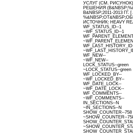
УСЛУГ (СМ. РИСУНОК
РЕШЕНИЯ (В&NBSP;%&
В&NBSP;2011-2013 ГГ. 
%&NBSP;ОТ&NBSP;ОБ
ИСТОЧНИК: HEAVY RE
WF_STATUS_ID--1
~WF_STATUS_ID--1
WF_PARENT_ELEMENT_
~WF_PARENT_ELEMENT
WF_LAST_HISTORY_ID-
~WF_LAST_HISTORY_ID
WF_NEW--
~WF_NEW--
LOCK_STATUS--green
~LOCK_STATUS--green
WF_LOCKED_BY--
~WF_LOCKED_BY--
WF_DATE_LOCK--
~WF_DATE_LOCK--
WF_COMMENTS--
~WF_COMMENTS--
IN_SECTIONS--N
~IN_SECTIONS--N
SHOW_COUNTER--758
~SHOW_COUNTER--75
SHOW_COUNTER_START--
~SHOW_COUNTER_START-
SHOW_COUNTER_START_