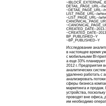
~IBLOCK_EXTERNAL_ID
DETAIL_PAGE_URL--/new
~DETAIL_PAGE_URL--/ne
LIST_PAGE_URL--/arhive
~LIST_PAGE_URL--/arhiv
CANONICAL_PAGE_URL
~CANONICAL_PAGE_UR
CREATED_DATE--2013.1
~CREATED_DATE--2013.
BP_PUBLISHED--Y
~BP_PUBLISHED--Y
Исследование аналити
в настоящее время уж
с мобильными BI-при
а еще 33% планируют 
2012 г. Предприятия 
аналитических систем 
удаленно работать с 
анализировать потоки
сферы бизнеса компан
маркетинга и продаж.
устройства, поскольк
проводят вне офиса, д
им необходимо опера