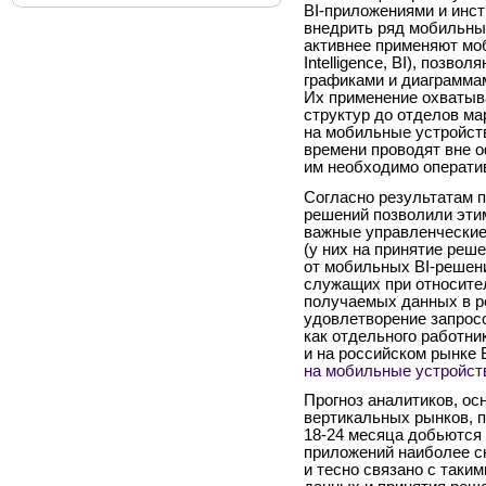
BI-приложениями и инс
внедрить ряд мобильных
активнее применяют мо
Intelligence, BI), позв
графиками и диаграммам
Их применение охватыв
структур до отделов ма
на мобильные устройст
времени проводят вне о
им необходимо операти
Согласно результатам п
решений позволили эти
важные управленческие 
(у них на принятие реше
от мобильных BI-решен
служащих при относите
получаемых данных в р
удовлетворение запрос
как отдельного работник
и на российском рынке 
на мобильные устройст
Прогноз аналитиков, ос
вертикальных рынков, п
18-24
месяца добьются т
приложений наиболее с
и тесно связано с таки