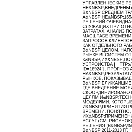
УПРАВЛЕНЧЕСКИЕ РЕ
НЕ&NBSP;ВНЕДРЕНЫ 
В&NBSP;СРЕДНЕМ ТРА
А&NBSP;НЕ&NBSP;165
РЕШЕНИЙ ОЧЕВИДНА
СЛУЖАЩИХ ПРИ ОТН
ЗАТРАТАХ, АНАЛИЗ 
МАСШТАБЕ ВРЕМЕНИ
ЗАПРОСОВ КЛИЕНТОВ
КАК ОТДЕЛЬНОГО РАБ
В&NBSP;ЦЕЛОМ. НАП
РЫНКЕ BI-СИСТЕМ О
К&NBSP;ИХ&NBSP;П
УСТРОЙСТВА [ HTTP:/
ID=18924 ] . ПРОГН
НА&NBSP;РЕЗУЛЬТАТ
РЫНКОВ, ПОКАЗЫВАЕ
В&NBSP;БЛИЖАЙШИЕ 
ГДЕ ВНЕДРЕНИЕ МОБ
СКООРДИНИРОВАНО 
ЦЕЛЯМ И&NBSP;ТЕСН
МОДЕЛЯМИ, КОТОРЫЕ
И&NBSP;ПРИНЯТИЯ 
ВРЕМЕНИ. ПОНЯТНО,
ИХ&NBSP;ПРИМЕНЕН
УСЛУГ (СМ. РИСУНОК
РЕШЕНИЯ (В&NBSP;%&
В&NBSP;2011-2013 ГГ. 