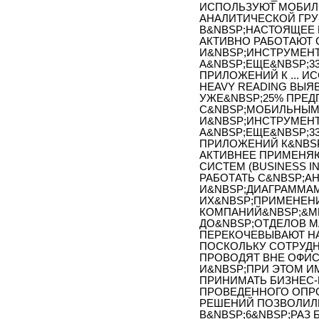
ИСПОЛЬЗУЮТ МОБИЛ
АНАЛИТИЧЕСКОЙ ГРУ
В&NBSP;НАСТОЯЩЕЕ 
АКТИВНО РАБОТАЮТ
И&NBSP;ИНСТРУМЕН
А&NBSP;ЕЩЕ&NBSP;3
ПРИЛОЖЕНИЙ К ... 
HEAVY READING ВЫЯ
УЖЕ&NBSP;25% ПРЕД
С&NBSP;МОБИЛЬНЫМ
И&NBSP;ИНСТРУМЕН
А&NBSP;ЕЩЕ&NBSP;3
ПРИЛОЖЕНИЙ К&NBSP
АКТИВНЕЕ ПРИМЕНЯ
СИСТЕМ (BUSINESS I
РАБОТАТЬ С&NBSP;А
И&NBSP;ДИАГРАММАМ
ИХ&NBSP;ПРИМЕНЕНИ
КОМПАНИЙ&NBSP;&MD
ДО&NBSP;ОТДЕЛОВ М
ПЕРЕКОЧЕВЫВАЮТ Н
ПОСКОЛЬКУ СОТРУД
ПРОВОДЯТ ВНЕ ОФИС
И&NBSP;ПРИ ЭТОМ 
ПРИНИМАТЬ БИЗНЕС-
ПРОВЕДЕННОГО ОПРО
РЕШЕНИЙ ПОЗВОЛИЛ
В&NBSP;6&NBSP;РАЗ