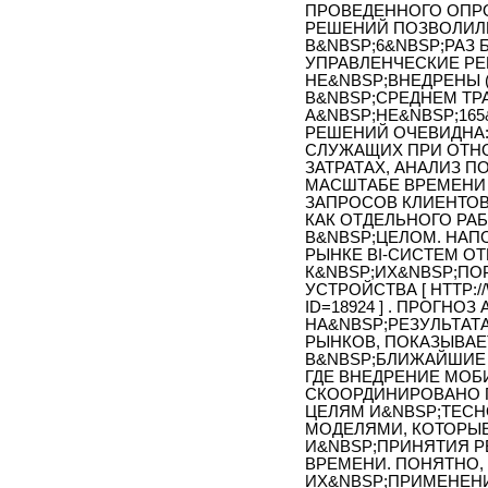
ПРОВЕДЕННОГО ОПРО
РЕШЕНИЙ ПОЗВОЛИЛ
В&NBSP;6&NBSP;РАЗ
УПРАВЛЕНЧЕСКИЕ РЕ
НЕ&NBSP;ВНЕДРЕНЫ 
В&NBSP;СРЕДНЕМ ТРА
А&NBSP;НЕ&NBSP;165
РЕШЕНИЙ ОЧЕВИДНА
СЛУЖАЩИХ ПРИ ОТН
ЗАТРАТАХ, АНАЛИЗ 
МАСШТАБЕ ВРЕМЕНИ
ЗАПРОСОВ КЛИЕНТОВ
КАК ОТДЕЛЬНОГО РАБ
В&NBSP;ЦЕЛОМ. НАП
РЫНКЕ BI-СИСТЕМ О
К&NBSP;ИХ&NBSP;П
УСТРОЙСТВА [ HTTP:/
ID=18924 ] . ПРОГН
НА&NBSP;РЕЗУЛЬТАТ
РЫНКОВ, ПОКАЗЫВАЕ
В&NBSP;БЛИЖАЙШИЕ 
ГДЕ ВНЕДРЕНИЕ МОБ
СКООРДИНИРОВАНО 
ЦЕЛЯМ И&NBSP;ТЕСН
МОДЕЛЯМИ, КОТОРЫЕ
И&NBSP;ПРИНЯТИЯ 
ВРЕМЕНИ. ПОНЯТНО,
ИХ&NBSP;ПРИМЕНЕН