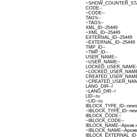
~SHOW_COUNTER_START
CODE--
~CODE--
TAGS--
~TAGS--
XML_ID--25449
~XML_ID--25449
EXTERNAL_ID--25449
~EXTERNAL_ID--25449
TMP_ID--
~TMP_ID--
USER_NAME--
~USER_NAME--
LOCKED_USER_NAME-
~LOCKED_USER_NAME
CREATED_USER_NAME
~CREATED_USER_NAM
LANG_DIR--/
~LANG_DIR--/
LID--ru
~LID--ru
IBLOCK_TYPE_ID--new
~IBLOCK_TYPE_ID--ne
IBLOCK_CODE--
~IBLOCK_CODE--
IBLOCK_NAME--Архив н
~IBLOCK_NAME--Архив 
IBLOCK_EXTERNAL_ID-