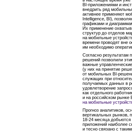
BI-приложениями и инс
внедрить ряд мобильных
активнее применяют мо
Intelligence, BI), позв
графиками и диаграммам
Их применение охватыв
структур до отделов ма
на мобильные устройст
времени проводят вне о
им необходимо операти
Согласно результатам п
решений позволили эти
важные управленческие 
(у них на принятие реше
от мобильных BI-решен
служащих при относите
получаемых данных в р
удовлетворение запрос
как отдельного работник
и на российском рынке 
на мобильные устройст
Прогноз аналитиков, ос
вертикальных рынков, п
18-24
месяца добьются т
приложений наиболее с
и тесно связано с таки