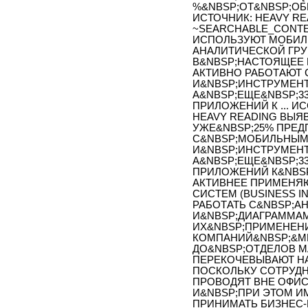
%&NBSP;ОТ&NBSP;ОБ
ИСТОЧНИК: HEAVY RE
~SEARCHABLE_CONTE
ИСПОЛЬЗУЮТ МОБИЛ
АНАЛИТИЧЕСКОЙ ГРУ
В&NBSP;НАСТОЯЩЕЕ 
АКТИВНО РАБОТАЮТ
И&NBSP;ИНСТРУМЕН
А&NBSP;ЕЩЕ&NBSP;3
ПРИЛОЖЕНИЙ К ... 
HEAVY READING ВЫЯ
УЖЕ&NBSP;25% ПРЕД
С&NBSP;МОБИЛЬНЫМ
И&NBSP;ИНСТРУМЕН
А&NBSP;ЕЩЕ&NBSP;3
ПРИЛОЖЕНИЙ К&NBSP
АКТИВНЕЕ ПРИМЕНЯ
СИСТЕМ (BUSINESS I
РАБОТАТЬ С&NBSP;А
И&NBSP;ДИАГРАММАМ
ИХ&NBSP;ПРИМЕНЕНИ
КОМПАНИЙ&NBSP;&MD
ДО&NBSP;ОТДЕЛОВ М
ПЕРЕКОЧЕВЫВАЮТ Н
ПОСКОЛЬКУ СОТРУД
ПРОВОДЯТ ВНЕ ОФИС
И&NBSP;ПРИ ЭТОМ 
ПРИНИМАТЬ БИЗНЕС-