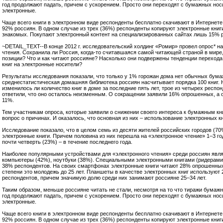
год продолжают падать, причем с ускорением. Просто они переходят с бумажных нос
электронные.
Чаще всего книги в электронном виде респонденты бесплатно скачивают в Интернете
92% россиян. В одном случае из трех (36%) респонденты копируют электронные книги
знакомых. Покупают электронный контент на специализированных сайтах лишь 15% 
~DETAIL_TEXT--В конце 2012 г. исследовательский холдинг «Ромир» провел опрос* на
чтения. Сохранила ли Россия, когда-то считавшаяся самой читающей страной в мире
позиции? Что и как читают россияне? Насколько они подвержены тенденции переход
книг на электронные носители?
Результаты исследования показали, что только у 1% горожан дома нет обычных бумаж
среднестатистическая домашняя библиотека россиян насчитывает порядка 100 книг. Н
изменилось ли количество книг в доме за последние пять лет, трое из четырех респо
ответили, что оно осталось неизменным. О сокращении заявили 16% опрошенных, а 
11%.
Тем участникам опроса, которые заявили о снижении своего интереса к бумажным кн
вопрос о причинах. И оказалось, что основная из них – использование электронных кн
Исследование показало, что в целом семь из десяти жителей российских городов (70
электронные книги. Причем половина из них перешла на «электронное чтение» 1–3 го
почти четверть (23%) – в течение последнего года.
Наиболее популярными устройствами для «электронного чтения» среди россиян яв
компьютеры (42%), ноутбуки (38%). Специальными электронными книгами (ридерами
38% респондентов. На своих смартфонах электронные книги читают 28% опрошенных
степени это молодежь до 25 лет. Планшеты в качестве электронных книг используют
респондентов, причем значимую долю среди них занимают россияне 25–34 лет.
Таким образом, меньше россияне читать не стали, несмотря на то что тиражи бумажны
год продолжают падать, причем с ускорением. Просто они переходят с бумажных нос
электронные.
Чаще всего книги в электронном виде респонденты бесплатно скачивают в Интернете
92% россиян. В одном случае из трех (36%) респонденты копируют электронные книги