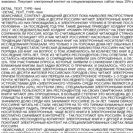
знакомых. Покупают электронный контент на специализированных сайтах лишь 15% 
DETAIL_TEXT_TYPE--html
~DETAIL_TEXT_TYPE--html
SEARCHABLE_CONTENT--ДОМАШНИЙ ДЕСКТОП ПОКА НАИБОЛЕЕ РАСПРОСТРАНЕ
ЭЛЕКТРОННЫХ КНИГ СЕМЬ И ДЕСЯТИ РОССИЯН ЧИТАЮТ ЭЛЕКТРОННЫЕ КНИГИ
ЧЕТВЕРТЬ ИЗ НИХ ПРИОБЩИЛИСЬ К ЭЛЕКТРОННОМУ ЧТЕНИЮ В ТЕЧЕНИЕ ПОСЛЕ
ПОЛОВИНА – ЗА ПОСЛЕДНИЕ ГОД-ТРИ. ТАКИЕ ДАННЫЕ ПРИВОДИТ ХОЛДИНГ РОМИ
2012 Г. ИССЛЕДОВАТЕЛЬСКИЙ ХОЛДИНГ «РОМИР» ПРОВЕЛ ОПРОС* НА ТЕМУ КНИ
СОХРАНИЛА ЛИ РОССИЯ, КОГДА-ТО СЧИТАВШАЯСЯ САМОЙ ЧИТАЮЩЕЙ СТРАНОЙ
ПРЕЖНИЕ ПОЗИЦИИ? ЧТО И КАК ЧИТАЮТ РОССИЯНЕ? НАСКОЛЬКО ОНИ ПОДВ
ТЕНДЕНЦИИ ПЕРЕХОДА С БУМАЖНЫХ КНИГ НА ЭЛЕКТРОННЫЕ НОСИТЕЛИ? РЕЗ
ИССЛЕДОВАНИЯ ПОКАЗАЛИ, ЧТО ТОЛЬКО У 1% ГОРОЖАН ДОМА НЕТ ОБЫЧНЫХ
КНИГ, А СРЕДНЕСТАТИСТИЧЕСКАЯ ДОМАШНЯЯ БИБЛИОТЕКА РОССИЯН НАСЧИТ
ПОРЯДКА 100 КНИГ. НА ВОПРОС О ТОМ, ИЗМЕНИЛОСЬ ЛИ КОЛИЧЕСТВО КНИГ В 
ПОСЛЕДНИЕ ПЯТЬ ЛЕТ, ТРОЕ ИЗ ЧЕТЫРЕХ РЕСПОНДЕНТОВ (73%) ОТВЕТИЛИ, Ч
ОСТАЛОСЬ НЕИЗМЕННЫМ. О СОКРАЩЕНИИ ЗАЯВИЛИ 16% ОПРОШЕННЫХ, А ОБ 
11%. ТЕМ УЧАСТНИКАМ ОПРОСА, КОТОРЫЕ ЗАЯВИЛИ О СНИЖЕНИИ СВОЕГО ИН
БУМАЖНЫМ КНИГАМ, БЫЛ ЗАДАН ВОПРОС О ПРИЧИНАХ. И ОКАЗАЛОСЬ, ЧТО ОС
НИХ – ИСПОЛЬЗОВАНИЕ ЭЛЕКТРОННЫХ КНИГ (65%). ИССЛЕДОВАНИЕ ПОКАЗАЛО
СЕМЬ ИЗ ДЕСЯТИ ЖИТЕЛЕЙ РОССИЙСКИХ ГОРОДОВ (70%) ЧИТАЮТ ЭЛЕКТРОНН
ПРИЧЕМ ПОЛОВИНА ИЗ НИХ ПЕРЕШЛА НА «ЭЛЕКТРОННОЕ ЧТЕНИЕ» 1–3 ГОДА НА
ПОЧТИ ЧЕТВЕРТЬ (23%) – В ТЕЧЕНИЕ ПОСЛЕДНЕГО ГОДА. НАИБОЛЕЕ ПОПУЛЯР
УСТРОЙСТВАМИ ДЛЯ «ЭЛЕКТРОННОГО ЧТЕНИЯ» СРЕДИ РОССИЯН ЯВЛЯЮТСЯ
КОМПЬЮТЕРЫ (42%), НОУТБУКИ (38%). СПЕЦИАЛЬНЫМИ ЭЛЕКТРОННЫМИ КНИГ
(РИДЕРАМИ) ПОЛЬЗУЮТСЯ 38% РЕСПОНДЕНТОВ. НА СВОИХ СМАРТФОНАХ ЭЛЕ
КНИГИ ЧИТАЮТ 28% ОПРОШЕННЫХ, В БОЛЬШЕЙ СТЕПЕНИ ЭТО МОЛОДЕЖЬ ДО 25
ПЛАНШЕТЫ В КАЧЕСТВЕ ЭЛЕКТРОННЫХ КНИГ ИСПОЛЬЗУЮТ 21% РЕСПОНДЕНТО
ЗНАЧИМУЮ ДОЛЮ СРЕДИ НИХ ЗАНИМАЮТ РОССИЯНЕ 25–34 ЛЕТ. ТАКИМ ОБРАЗ
РОССИЯНЕ ЧИТАТЬ НЕ СТАЛИ, НЕСМОТРЯ НА ТО ЧТО ТИРАЖИ БУМАЖНЫХ КНИГ 
ПРОДОЛЖАЮТ ПАДАТЬ, ПРИЧЕМ С УСКОРЕНИЕМ. ПРОСТО ОНИ ПЕРЕХОДЯТ С 
НОСИТЕЛЕЙ НА ЭЛЕКТРОННЫЕ. ЧАЩЕ ВСЕГО КНИГИ В ЭЛЕКТРОННОМ ВИДЕ Р
БЕСПЛАТНО СКАЧИВАЮТ В ИНТЕРНЕТЕ – ТАК ПОСТУПАЮТ 92% РОССИЯН. В ОД
ТРЕХ (36%) РЕСПОНДЕНТЫ КОПИРУЮТ ЭЛЕКТРОННЫЕ КНИГИ У ДРУЗЕЙ И ЗНАК
ПОКУПАЮТ ЭЛЕКТРОННЫЙ КОНТЕНТ НА СПЕЦИАЛИЗИРОВАННЫХ САЙТАХ ЛИШЬ
РОССИЯН.
~SEARCHABLE_CONTENT--ДОМАШНИЙ ДЕСКТОП ПОКА НАИБОЛЕЕ РАСПРОСТРАН