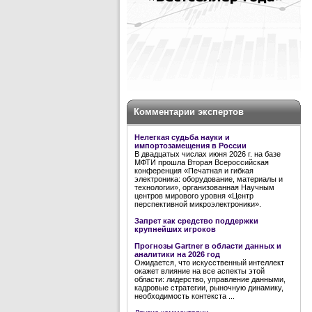
Комментарии экспертов
Нелегкая судьба науки и
импортозамещения в России
В двадцатых числах июня 2026 г. на базе
МФТИ прошла Вторая Всероссийская
конференция «Печатная и гибкая
электроника: оборудование, материалы и
технологии», организованная Научным
центров мирового уровня «Центр
перспективной микроэлектроники».
Запрет как средство поддержки
крупнейших игроков
Прогнозы Gartner в области данных и
аналитики на 2026 год
Ожидается, что искусственный интеллект
окажет влияние на все аспекты этой
области: лидерство, управление данными,
кадровые стратегии, рыночную динамику,
необходимость контекста ...