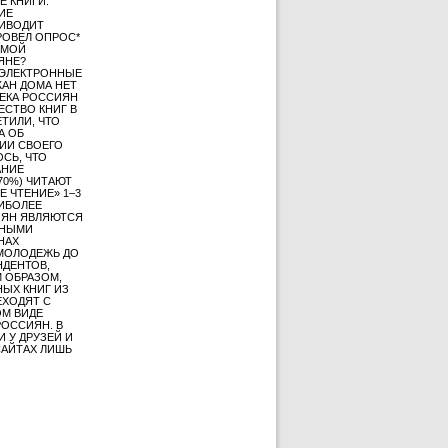
Е КНИГИ.
ИЕ
РИВОДИТ
ПРОВЕЛ ОПРОС*
АМОЙ
ЯНЕ?
 ЭЛЕКТРОННЫЕ
ЖАН ДОМА НЕТ
ЕКА РОССИЯН
ЕСТВО КНИГ В
ЕТИЛИ, ЧТО
А ОБ
НИИ СВОЕГО
СЬ, ЧТО
АНИЕ
70%) ЧИТАЮТ
 ЧТЕНИЕ» 1–3
АИБОЛЕЕ
ИЯН ЯВЛЯЮТСЯ
ННЫМИ
НАХ
 МОЛОДЕЖЬ ДО
НДЕНТОВ,
М ОБРАЗОМ,
НЫХ КНИГ ИЗ
ЕХОДЯТ С
ОМ ВИДЕ
РОССИЯН. В
 У ДРУЗЕЙ И
САЙТАХ ЛИШЬ