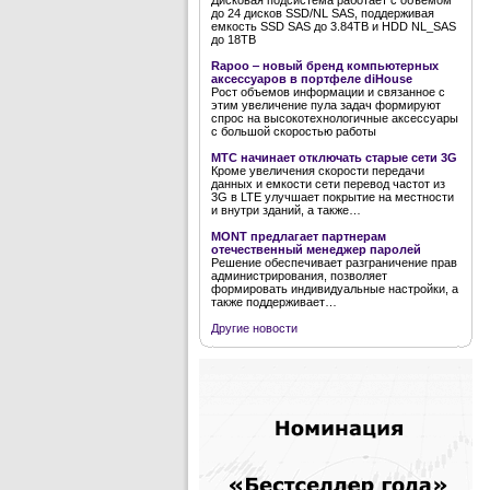
Дисковая подсистема работает с объемом
до 24 дисков SSD/NL SAS, поддерживая
емкость SSD SAS до 3.84TB и HDD NL_SAS
до 18TB
Rapoo ‒ новый бренд компьютерных
аксессуаров в портфеле diHouse
Рост объемов информации и связанное с
этим увеличение пула задач формируют
спрос на высокотехнологичные аксессуары
с большой скоростью работы
МТС начинает отключать старые сети 3G
Кроме увеличения скорости передачи
данных и емкости сети перевод частот из
3G в LTE улучшает покрытие на местности
и внутри зданий, а также…
MONT предлагает партнерам
отечественный менеджер паролей
Решение обеспечивает разграничение прав
администрирования, позволяет
формировать индивидуальные настройки, а
также поддерживает…
Другие новости