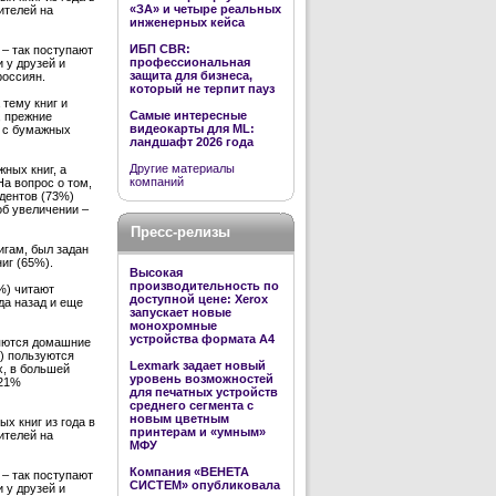
«ЗА» и четыре реальных
ителей на
инженерных кейса
ИБП CBR:
 – так поступают
профессиональная
 у друзей и
защита для бизнеса,
россиян.
который не терпит пауз
 тему книг и
Самые интересные
, прежние
видеокарты для ML:
а с бумажных
ландшафт 2026 года
Другие материалы
ных книг, а
компаний
а вопрос о том,
ндентов (73%)
об увеличении –
Пресс-релизы
игам, был задан
иг (65%).
Высокая
производительность по
%) читают
доступной цене: Xerox
да назад и еще
запускает новые
монохромные
устройства формата А4
ляются домашние
) пользуются
Lexmark задает новый
, в большей
уровень возможностей
 21%
для печатных устройств
среднего сегмента с
новым цветным
х книг из года в
принтерам и «умным»
ителей на
МФУ
Компания «ВЕНЕТА
 – так поступают
СИСТЕМ» опубликовала
 у друзей и