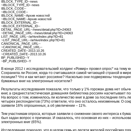
IBLOCK_TYPE_ID--news
~IBLOCK_TYPE_ID--news
IBLOCK_CODE--
~IBLOCK_CODE--
IBLOCK_NAME--Архив новостей
~IBLOCK_NAME--Архив новостей
IBLOCK_EXTERNAL_ID--
~IBLOCK_EXTERNAL_ID--
DETAIL_PAGE_URL--/news/detail.php?ID=24063
~DETAIL_PAGE_URL--/news/detail.php?ID=24063
LIST_PAGE_URL--/arhive/index.php?ID=81
~LIST_PAGE_URL--/arhive/index.php?ID=81
CANONICAL_PAGE_URL--
~CANONICAL_PAGE_URL--
CREATED_DATE--2013.10.26
~CREATED_DATE--2013.10.26
BP_PUBLISHED--Y
~BP_PUBLISHED--Y
В конце 2012 г. исследовательский холдинг «Ромир» провел опрос* на тему кн
Сохранила ли Россия, когда-то считавшаяся самой читающей страной в мир
позиции? Что и как читают россияне? Насколько они подвержены тенденции
бумажных книг на электронные носители?
Результаты исследования показали, что только у 1% горожан дома нет обы
книг, а среднестатистическая домашняя библиотека россиян насчитывает пор
На вопрос о том, изменилось ли количество книг в доме за последние пять ле
четырех респондентов (73%) ответили, что оно осталось неизменным. О со
заявили 16% опрошенных, а об увеличении – 11%.
Тем участникам опроса, которые заявили о снижении своего интереса к бума
был задан вопрос о причинах. И оказалось, что основная из них – использов
электронных книг (65%).
Исследование показало, что в целом семь из десяти жителей российских гор