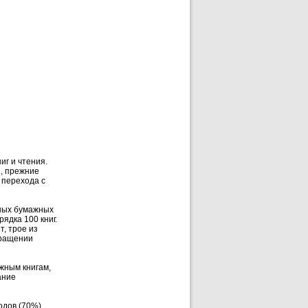
иг и чтения.
е, прежние
 перехода с
чных бумажных
ядка 100 книг.
т, трое из
кращении
жным книгам,
ание
одов (70%)