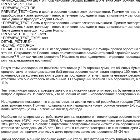
~NAME--Домашний десктоп пока наиболее распространен для чтения электронных кн
PREVIEW_PICTURE--
~PREVIEW_PICTURE--
PREVIEW_TEXT--Семь и десяти россиян читают электронные книги. Причем четверть 
приобщились к электронному чтению в течение последнего года, а половина – за посл
Такие данные приводит холдинг Ромир...
~PREVIEW_TEXT--Семь и десяти россиян читают электронные книги. Причем четверт
приобщились к электронному чтению в течение последнего года, а половина – за посл
Такие данные приводит холдинг Ромир...
PREVIEW_TEXT_TYPE--text
~PREVIEW_TEXT_TYPE--text
DETAIL_PICTURE--
~DETAIL_PICTURE--
DETAIL_TEXT--В конце 2012 г. исследовательский холдинг «Ромир» провел опрос* на 
чтения. Сохранила ли Россия, когда-то считавшаяся самой читающей страной в мире
позиции? Что и как читают россияне? Насколько они подвержены тенденции переход
книг на электронные носители?
Результаты исследования показали, что только у 1% горожан дома нет обычных бумаж
среднестатистическая домашняя библиотека россиян насчитывает порядка 100 книг. Н
изменилось ли количество книг в доме за последние пять лет, трое из четырех респо
ответили, что оно осталось неизменным. О сокращении заявили 16% опрошенных, а 
11%.
Тем участникам опроса, которые заявили о снижении своего интереса к бумажным кн
вопрос о причинах. И оказалось, что основная из них – использование электронных кн
Исследование показало, что в целом семь из десяти жителей российских городов (70
электронные книги. Причем половина из них перешла на «электронное чтение» 1–3 го
почти четверть (23%) – в течение последнего года.
Наиболее популярными устройствами для «электронного чтения» среди россиян яв
компьютеры (42%), ноутбуки (38%). Специальными электронными книгами (ридерами
38% респондентов. На своих смартфонах электронные книги читают 28% опрошенных
степени это молодежь до 25 лет. Планшеты в качестве электронных книг используют
респондентов, причем значимую долю среди них занимают россияне 25–34 лет.
Таким образом, меньше россияне читать не стали, несмотря на то что тиражи бумажны