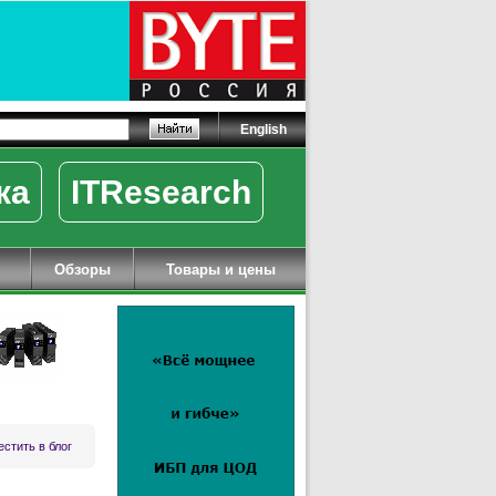
English
ка
ITResearch
Обзоры
Товары и цены
стить в блог