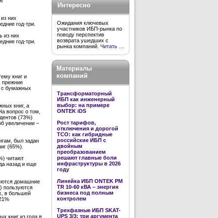
иг
Интересно
из них
Ожидания ключевых
едние год-три.
участников ИБП-рынка по
поводу перспектив
ь из них
возврата ушедших с
едние год-три.
рынка компаний.
Читать …
Материалы
компаний
тему книг и
, прежние
а с бумажных
Трансформаторный
ИБП как инженерный
выбор: на примере
ных книг, а
ONTEK iDS
а вопрос о том,
ндентов (73%)
Рост тарифов,
об увеличении –
отключения и дорогой
TCO: как гибридные
российские ИБП с
игам, был задан
двойным
иг (65%).
преобразованием
решают главные боли
%) читают
инфраструктуры в 2026
да назад и еще
году
Линейка ИБП ONTEK PM
ляются домашние
TR 10-60 кВА – энергия
) пользуются
бизнеса под полным
, в большей
контролем
 21%
Трехфазные ИБП SKAT-
UPS 3/3: три аргумента
х книг из года в