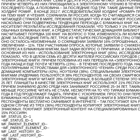
ЧТЕНИЯ ЭЛЕКТРОННЫХ КНИГ СЕМЬ И ДЕСЯТИ РОССИЯН ЧИТАЮТ ЭЛЕКТРОННЫ
ПРИЧЕМ ЧЕТВЕРТЬ ИЗ НИХ ПРИОБЩИЛИСЬ К ЭЛЕКТРОННОМУ ЧТЕНИЮ В ТЕЧЕН
ПОСЛЕДНЕГО ГОДА, А ПОЛОВИНА – ЗА ПОСЛЕДНИЕ ГОД-ТРИ. ТАКИЕ ДАННЫЕ П
ХОЛДИНГ РОМИР... В КОНЦЕ 2012 Г. ИССЛЕДОВАТЕЛЬСКИЙ ХОЛДИНГ «РОМИР» 
НА ТЕМУ КНИГ И ЧТЕНИЯ. СОХРАНИЛА ЛИ РОССИЯ, КОГДА-ТО СЧИТАВШАЯСЯ С
ЧИТАЮЩЕЙ СТРАНОЙ В МИРЕ, ПРЕЖНИЕ ПОЗИЦИИ? ЧТО И КАК ЧИТАЮТ РОССИ
НАСКОЛЬКО ОНИ ПОДВЕРЖЕНЫ ТЕНДЕНЦИИ ПЕРЕХОДА С БУМАЖНЫХ КНИГ НА
НОСИТЕЛИ? РЕЗУЛЬТАТЫ ИССЛЕДОВАНИЯ ПОКАЗАЛИ, ЧТО ТОЛЬКО У 1% ГОРО
ОБЫЧНЫХ БУМАЖНЫХ КНИГ, А СРЕДНЕСТАТИСТИЧЕСКАЯ ДОМАШНЯЯ БИБЛИОТ
НАСЧИТЫВАЕТ ПОРЯДКА 100 КНИГ. НА ВОПРОС О ТОМ, ИЗМЕНИЛОСЬ ЛИ КОЛИЧ
ДОМЕ ЗА ПОСЛЕДНИЕ ПЯТЬ ЛЕТ, ТРОЕ ИЗ ЧЕТЫРЕХ РЕСПОНДЕНТОВ (73%) ОТВ
ОНО ОСТАЛОСЬ НЕИЗМЕННЫМ. О СОКРАЩЕНИИ ЗАЯВИЛИ 16% ОПРОШЕННЫХ, 
УВЕЛИЧЕНИИ – 11%. ТЕМ УЧАСТНИКАМ ОПРОСА, КОТОРЫЕ ЗАЯВИЛИ О СНИЖЕ
ИНТЕРЕСА К БУМАЖНЫМ КНИГАМ, БЫЛ ЗАДАН ВОПРОС О ПРИЧИНАХ. И ОКАЗАЛО
ОСНОВНАЯ ИЗ НИХ – ИСПОЛЬЗОВАНИЕ ЭЛЕКТРОННЫХ КНИГ (65%). ИССЛЕДОВ
ПОКАЗАЛО, ЧТО В ЦЕЛОМ СЕМЬ ИЗ ДЕСЯТИ ЖИТЕЛЕЙ РОССИЙСКИХ ГОРОДОВ (
ЭЛЕКТРОННЫЕ КНИГИ. ПРИЧЕМ ПОЛОВИНА ИЗ НИХ ПЕРЕШЛА НА «ЭЛЕКТРОННОЕ
ГОДА НАЗАД И ЕЩЕ ПОЧТИ ЧЕТВЕРТЬ (23%) – В ТЕЧЕНИЕ ПОСЛЕДНЕГО ГОДА. Н
ПОПУЛЯРНЫМИ УСТРОЙСТВАМИ ДЛЯ «ЭЛЕКТРОННОГО ЧТЕНИЯ» СРЕДИ РОСС
ДОМАШНИЕ КОМПЬЮТЕРЫ (42%), НОУТБУКИ (38%). СПЕЦИАЛЬНЫМИ ЭЛЕКТРО
КНИГАМИ (РИДЕРАМИ) ПОЛЬЗУЮТСЯ 38% РЕСПОНДЕНТОВ. НА СВОИХ СМАРТФО
ЭЛЕКТРОННЫЕ КНИГИ ЧИТАЮТ 28% ОПРОШЕННЫХ, В БОЛЬШЕЙ СТЕПЕНИ ЭТО
25 ЛЕТ. ПЛАНШЕТЫ В КАЧЕСТВЕ ЭЛЕКТРОННЫХ КНИГ ИСПОЛЬЗУЮТ 21% РЕСПО
ПРИЧЕМ ЗНАЧИМУЮ ДОЛЮ СРЕДИ НИХ ЗАНИМАЮТ РОССИЯНЕ 25–34 ЛЕТ. ТАКИ
МЕНЬШЕ РОССИЯНЕ ЧИТАТЬ НЕ СТАЛИ, НЕСМОТРЯ НА ТО ЧТО ТИРАЖИ БУМАЖ
ГОДА В ГОД ПРОДОЛЖАЮТ ПАДАТЬ, ПРИЧЕМ С УСКОРЕНИЕМ. ПРОСТО ОНИ ПЕР
БУМАЖНЫХ НОСИТЕЛЕЙ НА ЭЛЕКТРОННЫЕ. ЧАЩЕ ВСЕГО КНИГИ В ЭЛЕКТРОНН
РЕСПОНДЕНТЫ БЕСПЛАТНО СКАЧИВАЮТ В ИНТЕРНЕТЕ – ТАК ПОСТУПАЮТ 92% 
ОДНОМ СЛУЧАЕ ИЗ ТРЕХ (36%) РЕСПОНДЕНТЫ КОПИРУЮТ ЭЛЕКТРОННЫЕ КНИГИ
ЗНАКОМЫХ. ПОКУПАЮТ ЭЛЕКТРОННЫЙ КОНТЕНТ НА СПЕЦИАЛИЗИРОВАННЫХ 
15% РОССИЯН.
WF_STATUS_ID--1
~WF_STATUS_ID--1
WF_PARENT_ELEMENT_ID--
~WF_PARENT_ELEMENT_ID--
WF_LAST_HISTORY_ID--
~WF_LAST_HISTORY_ID--
WF_NEW--