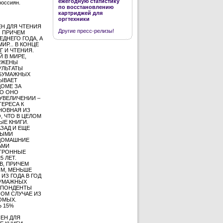
ежегодную статистику
россиян.
по восстановлению
картриджей для
оргтехники
Н ДЛЯ ЧТЕНИЯ
Другие пресс-релизы!
. ПРИЧЕМ
ДНЕГО ГОДА, А
Р... В КОНЦЕ
Г И ЧТЕНИЯ.
 В МИРЕ,
ЕРЖЕНЫ
УЛЬТАТЫ
 БУМАЖНЫХ
ЫВАЕТ
ДОМЕ ЗА
ТО ОНО
УВЕЛИЧЕНИИ –
ТЕРЕСА К
НОВНАЯ ИЗ
, ЧТО В ЦЕЛОМ
ЫЕ КНИГИ.
ЗАД И ЕЩЕ
НЫМИ
 ДОМАШНИЕ
АМИ
КТРОННЫЕ
 ЛЕТ.
В, ПРИЧЕМ
ОМ, МЕНЬШЕ
ИЗ ГОДА В ГОД
БУМАЖНЫХ
ЕСПОНДЕНТЫ
НОМ СЛУЧАЕ ИЗ
ОМЫХ.
 15%
ЕН ДЛЯ