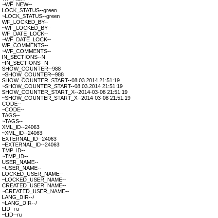
~WF_NEW--
LOCK_STATUS--green
~LOCK_STATUS--green
WF_LOCKED_BY--
~WF_LOCKED_BY--
WF_DATE_LOCK--
~WF_DATE_LOCK--
WF_COMMENTS--
~WF_COMMENTS--
IN_SECTIONS--N
~IN_SECTIONS--N
SHOW_COUNTER--988
~SHOW_COUNTER--988
SHOW_COUNTER_START--08.03.2014 21:51:19
~SHOW_COUNTER_START--08.03.2014 21:51:19
SHOW_COUNTER_START_X--2014-03-08 21:51:19
~SHOW_COUNTER_START_X--2014-03-08 21:51:19
CODE--
~CODE--
TAGS--
~TAGS--
XML_ID--24063
~XML_ID--24063
EXTERNAL_ID--24063
~EXTERNAL_ID--24063
TMP_ID--
~TMP_ID--
USER_NAME--
~USER_NAME--
LOCKED_USER_NAME--
~LOCKED_USER_NAME--
CREATED_USER_NAME--
~CREATED_USER_NAME--
LANG_DIR--/
~LANG_DIR--/
LID--ru
~LID--ru