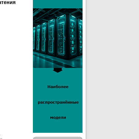
чтения
г