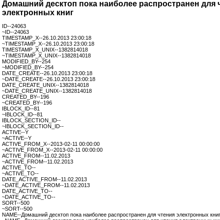
Домашний десктоп пока наиболее распространен для 
электронных книг
ID--24063
~ID--24063
TIMESTAMP_X--26.10.2013 23:00:18
~TIMESTAMP_X--26.10.2013 23:00:18
TIMESTAMP_X_UNIX--1382814018
~TIMESTAMP_X_UNIX--1382814018
MODIFIED_BY--254
~MODIFIED_BY--254
DATE_CREATE--26.10.2013 23:00:18
~DATE_CREATE--26.10.2013 23:00:18
DATE_CREATE_UNIX--1382814018
~DATE_CREATE_UNIX--1382814018
CREATED_BY--196
~CREATED_BY--196
IBLOCK_ID--81
~IBLOCK_ID--81
IBLOCK_SECTION_ID--
~IBLOCK_SECTION_ID--
ACTIVE--Y
~ACTIVE--Y
ACTIVE_FROM_X--2013-02-11 00:00:00
~ACTIVE_FROM_X--2013-02-11 00:00:00
ACTIVE_FROM--11.02.2013
~ACTIVE_FROM--11.02.2013
ACTIVE_TO--
~ACTIVE_TO--
DATE_ACTIVE_FROM--11.02.2013
~DATE_ACTIVE_FROM--11.02.2013
DATE_ACTIVE_TO--
~DATE_ACTIVE_TO--
SORT--500
~SORT--500
NAME--Домашний десктоп пока наиболее распространен для чтения электронных кни