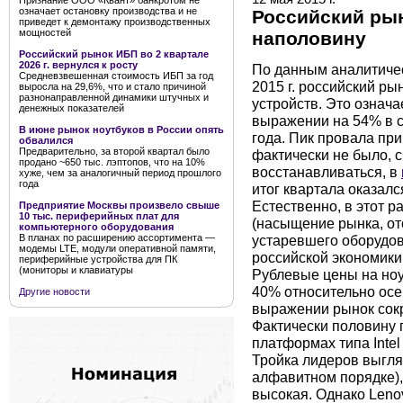
Признание ООО «Квант» банкротом не
означает остановку производства и не
Российский рын
приведет к демонтажу производственных
мощностей
наполовину
Российский рынок ИБП во 2 квартале
2026 г. вернулся к росту
По данным аналитичес
Средневзвешенная стоимость ИБП за год
2015 г. российский ры
выросла на 29,6%, что и стало причиной
разнонаправленной динамики штучных и
устройств. Это означ
денежных показателей
выражении на 54% в 
В июне рынок ноутбуков в России опять
года. Пик провала пр
обвалился
Предварительно, за второй квартал было
фактически не было, 
продано ~650 тыс. лэптопов, что на 10%
восстанавливаться, в
хуже, чем за аналогичный период прошлого
года
итог квартала оказалс
Естественно, в этот р
Предприятие Москвы произвело свыше
10 тыс. периферийных плат для
(насыщение рынка, от
компьютерного оборудования
устаревшего оборудов
В планах по расширению ассортимента —
модемы LTE, модули оперативной памяти,
российской экономики
периферийные устройства для ПК
(мониторы и клавиатуры
Рублевые цены на ноу
40% относительно осе
Другие новости
выражении рынок сокр
Фактически половину
платформах типа Intel
Тройка лидеров выгляд
алфавитном порядке),
высокая. Однако Leno