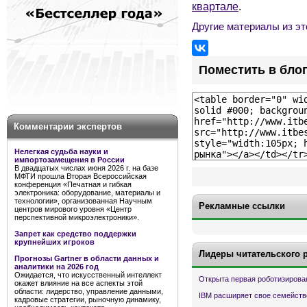
квартале
.
Другие материалы из эт
Поместить в бло
Комментарии экспертов
Нелегкая судьба науки и
импортозамещения в России
В двадцатых числах июня 2026 г. на базе
МФТИ прошла Вторая Всероссийская
конференция «Печатная и гибкая
электроника: оборудование, материалы и
технологии», организованная Научным
Рекламные ссылки
центров мирового уровня «Центр
перспективной микроэлектроники».
Запрет как средство поддержки
крупнейших игроков
Лидеры читательского 
Прогнозы Gartner в области данных и
аналитики на 2026 год
Ожидается, что искусственный интеллект
Открыта первая роботизирова
окажет влияние на все аспекты этой
области: лидерство, управление данными,
IBM расширяет свое семейств
кадровые стратегии, рыночную динамику,