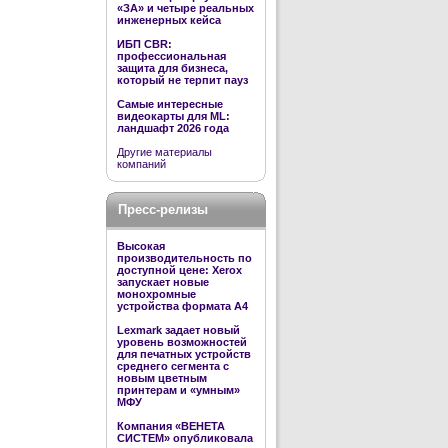
«ЗА» и четыре реальных
инженерных кейса
ИБП CBR:
профессиональная
защита для бизнеса,
который не терпит пауз
Самые интересные
видеокарты для ML:
ландшафт 2026 года
Другие материалы
компаний
Пресс-релизы
Высокая
производительность по
доступной цене: Xerox
запускает новые
монохромные
устройства формата А4
Lexmark задает новый
уровень возможностей
для печатных устройств
среднего сегмента с
новым цветным
принтерам и «умным»
МФУ
Компания «ВЕНЕТА
СИСТЕМ» опубликовала