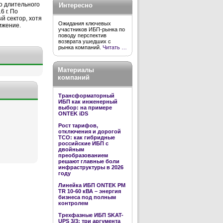
о длительного
Интересно
 г. По
й сектор, хотя
Ожидания ключевых
ижение.
участников ИБП-рынка по
поводу перспектив
возврата ушедших с
рынка компаний.
Читать …
Материалы
компаний
Трансформаторный
ИБП как инженерный
выбор: на примере
ONTEK iDS
Рост тарифов,
отключения и дорогой
TCO: как гибридные
российские ИБП с
двойным
преобразованием
решают главные боли
инфраструктуры в 2026
году
Линейка ИБП ONTEK PM
TR 10-60 кВА – энергия
бизнеса под полным
контролем
Трехфазные ИБП SKAT-
UPS 3/3: три аргумента