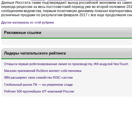
Данные Росстата также подтверждают выход российской экономики из самог
периода рецессии за весь постсоветский период уже во второй половине 2016
сообщениям ведомства, первым позитивную динамику показал корпоративны
розничные продажи по результатам февраля 2017 г. все еще продолжали сн
Другие материалы из этой рубрики
Рекламные ссылки
Лидеры читательского рейтинга
Открыта первая роботизированная линия по производству ЖК-модулей NexTouch
Магазин приложений RuStore меняет собственника
IBM расширяет свое семейство RISC-систем
Глобальный рынок ПК — на уверенном спаде
Рейтинг 500 крупнейших ИТ-компаний России