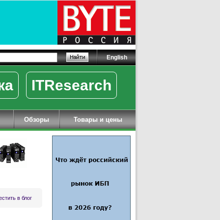
English
ка
ITResearch
Обзоры
Товары и цены
стить в блог