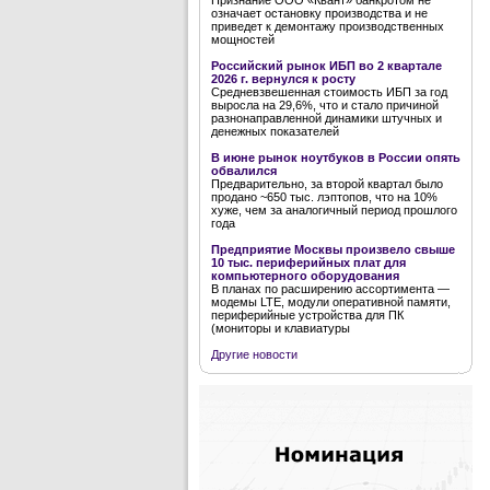
Признание ООО «Квант» банкротом не
означает остановку производства и не
приведет к демонтажу производственных
мощностей
Российский рынок ИБП во 2 квартале
2026 г. вернулся к росту
Средневзвешенная стоимость ИБП за год
выросла на 29,6%, что и стало причиной
разнонаправленной динамики штучных и
денежных показателей
В июне рынок ноутбуков в России опять
обвалился
Предварительно, за второй квартал было
продано ~650 тыс. лэптопов, что на 10%
хуже, чем за аналогичный период прошлого
года
Предприятие Москвы произвело свыше
10 тыс. периферийных плат для
компьютерного оборудования
В планах по расширению ассортимента —
модемы LTE, модули оперативной памяти,
периферийные устройства для ПК
(мониторы и клавиатуры
Другие новости