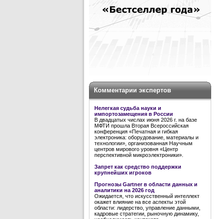
Комментарии экспертов
Нелегкая судьба науки и
импортозамещения в России
В двадцатых числах июня 2026 г. на базе
МФТИ прошла Вторая Всероссийская
конференция «Печатная и гибкая
электроника: оборудование, материалы и
технологии», организованная Научным
центров мирового уровня «Центр
перспективной микроэлектроники».
Запрет как средство поддержки
крупнейших игроков
Прогнозы Gartner в области данных и
аналитики на 2026 год
Ожидается, что искусственный интеллект
окажет влияние на все аспекты этой
области: лидерство, управление данными,
кадровые стратегии, рыночную динамику,