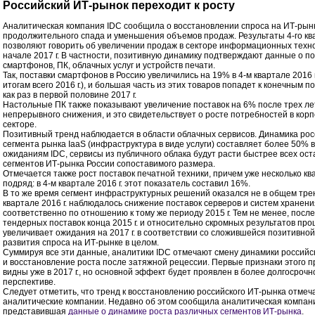
Российский ИТ-рынок переходит к росту
Аналитическая компания IDC сообщила о восстановлении спроса на ИТ-рын
продолжительного спада и уменьшения объемов продаж. Результаты 4-го ква
позволяют говорить об увеличении продаж в секторе информационных техно
начале 2017 г. В частности, позитивную динамику подтверждают данные о по
смартфонов, ПК, облачных услуг и устройств печати.
Так, поставки смартфонов в Россию увеличились на 19% в 4-м квартале 2016 г
итогам всего 2016 г.), и большая часть из этих товаров попадет к конечным 
как раз в первой половине 2017 г.
Настольные ПК также показывают увеличение поставок на 6% после трех ле
непрерывного снижения, и это свидетельствует о росте потребностей в кор
секторе.
Позитивный тренд наблюдается в области облачных сервисов. Динамика рос
сегмента рынка IaaS (инфраструктура в виде услуги) составляет более 50% в 
ожиданиям IDC, сервисы из публичного облака будут расти быстрее всех ос
сегментов ИТ-рынка России сопоставимого размера.
Отмечается также рост поставок печатной техники, причем уже несколько кв
подряд: в 4-м квартале 2016 г. этот показатель составил 16%.
В то же время сегмент инфраструктурных решений оказался не в общем тре
квартале 2016 г. наблюдалось снижение поставок серверов и систем хранени
соответственно по отношению к тому же периоду 2015 г. Тем не менее, посл
тендерных поставок конца 2015 г. и относительно скромных результатов про
увеличивает ожидания на 2017 г. в соответствии со сложившейся позитивно
развития спроса на ИТ-рынке в целом.
Суммируя все эти данные, аналитики IDC отмечают смену динамики российс
и восстановление роста после затяжной рецессии. Первые признаки этого п
видны уже в 2017 г., но основной эффект будет проявлен в более долгосрочн
перспективе.
Следует отметить, что тренд к восстановлению российского ИТ-рынка отмеч
аналитические компании. Недавно об этом сообщила аналитическая компани
представившая
данные о динамике роста различных сегментов ИТ-рынка
.