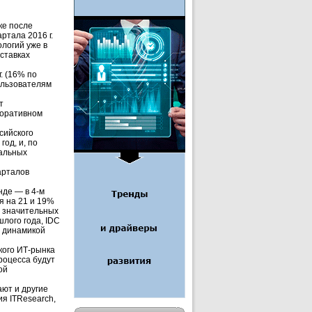
ке после
ртала 2016 г.
логий уже в
ставках
. (16% по
пользователям
т
поративном
сийского
год, и, по
тальных
арталов
нде — в 4-м
я на 21 и 19%
е значительных
шлого года, IDC
й динамикой
кого ИТ-рынка
роцесса будут
ой
ают и другие
я ITResearch,