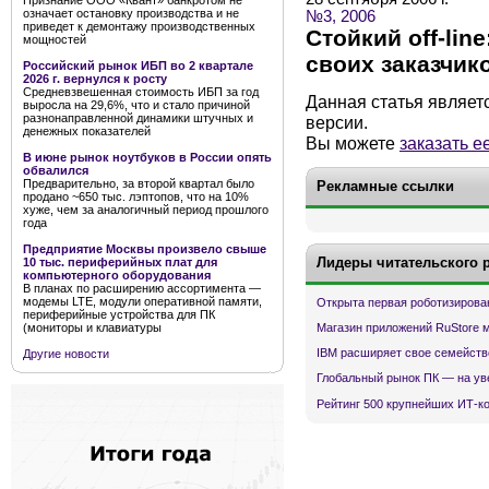
Признание ООО «Квант» банкротом не
означает остановку производства и не
№3, 2006
приведет к демонтажу производственных
Стойкий off-lin
мощностей
своих заказчик
Российский рынок ИБП во 2 квартале
2026 г. вернулся к росту
Средневзвешенная стоимость ИБП за год
Данная статья являет
выросла на 29,6%, что и стало причиной
разнонаправленной динамики штучных и
версии.
денежных показателей
Вы можете
заказать е
В июне рынок ноутбуков в России опять
обвалился
Предварительно, за второй квартал было
Рекламные ссылки
продано ~650 тыс. лэптопов, что на 10%
хуже, чем за аналогичный период прошлого
года
Предприятие Москвы произвело свыше
Лидеры читательского 
10 тыс. периферийных плат для
компьютерного оборудования
В планах по расширению ассортимента —
модемы LTE, модули оперативной памяти,
Открыта первая роботизирова
периферийные устройства для ПК
(мониторы и клавиатуры
Магазин приложений RuStore 
IBM расширяет свое семейств
Другие новости
Глобальный рынок ПК — на ув
Рейтинг 500 крупнейших ИТ-к