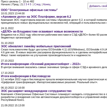
Пресс-релизы 1 - 10 из 482
Начало | Пред. |
1
2
3
4
5
|
След.
|
Конец
Добавить свой
ООО "Электронные офисные системы"
10.01.2023 13:44:00
«Архивное дело» на ЭОС Платформе, версия 6.2
Компания ЭОС подготовила версию системы «Архивное дело» 6.2, в которой появило
принципиально новых функциональных возможностей, операций и пользовательских 
24.11.2022
«ДЕЛО» во Владивостоке осваивает новые возможности
Владивосток в 2022 году обеспечил рабочими местами в СЭД «ДЕЛО» более 60 разл
бюджетных организаций.
31.10.2022
ЭОС обновляет линейку мобильных приложений
Скоро пользователям будут доступны EOSmobile 4.11 (iOS/Windows), EOSmobile 4.9 (A
4.6 для них. В новых версиях расширена функциональность и сделаны интерфейсны
Фокус также направлен на улучшение производительности и надежности.
27.10.2022
Итоги конференции «Осенний документооборот – 2022»
В центре внимания оказались самые значимые тренды в сфере СЭД и архивного дел
17.10.2022
Итоги конференции в Кисловодске
12 октября 2022 года в Кисловодске прошла межрегиональная научно-практическая 
«Цифровая трансформация. Импортонезависимые решения. Реальный опыт».
06.10.2022 12:16:00
ЭОС расширяет международное сотрудничество
Компания «Электронные Офисные Системы» планирует наладить сотрудничество в о
разработки и внедрения систем автоматизации документооборота и управления инф
Республикой Конго.
21.09.2022 15:13:00