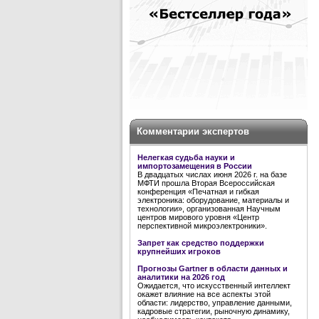
Комментарии экспертов
Нелегкая судьба науки и
импортозамещения в России
В двадцатых числах июня 2026 г. на базе
МФТИ прошла Вторая Всероссийская
конференция «Печатная и гибкая
электроника: оборудование, материалы и
технологии», организованная Научным
центров мирового уровня «Центр
перспективной микроэлектроники».
Запрет как средство поддержки
крупнейших игроков
Прогнозы Gartner в области данных и
аналитики на 2026 год
Ожидается, что искусственный интеллект
окажет влияние на все аспекты этой
области: лидерство, управление данными,
кадровые стратегии, рыночную динамику,