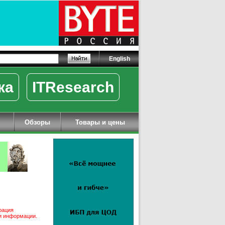
English
ка
ITResearch
Обзоры
Товары и цены
рация
ми информации.