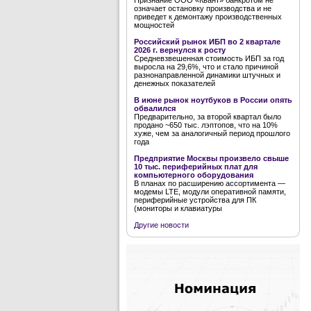
Признание ООО «Квант» банкротом не
означает остановку производства и не
приведет к демонтажу производственных
мощностей
Российский рынок ИБП во 2 квартале
2026 г. вернулся к росту
Средневзвешенная стоимость ИБП за год
выросла на 29,6%, что и стало причиной
разнонаправленной динамики штучных и
денежных показателей
В июне рынок ноутбуков в России опять
обвалился
Предварительно, за второй квартал было
продано ~650 тыс. лэптопов, что на 10%
хуже, чем за аналогичный период прошлого
года
Предприятие Москвы произвело свыше
10 тыс. периферийных плат для
компьютерного оборудования
В планах по расширению ассортимента —
модемы LTE, модули оперативной памяти,
периферийные устройства для ПК
(мониторы и клавиатуры
Другие новости