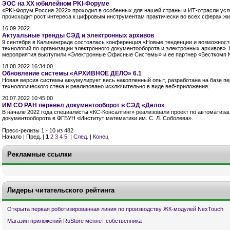
ЭОС на XX юбилейном PKI-Форуме
«PKI-Форум Россия 2022» проходил в особенных для нашей страны и ИТ-отрасли усло
происходит рост интереса к цифровым инструментам практически во всех сферах жи
16.09.2022
Актуальные тренды СЭД и электронных архивов
9 сентября в Калининграде состоялась конференция «Новые тенденции и возможнос
технологий по организации электронного документооборота и электронных архивов».
мероприятия выступили «Электронные Офисные Системы» и ее партнер «Весткомп К
18.08.2022 16:34:00
Обновление системы «АРХИВНОЕ ДЕЛО» 6.1
Новая версия системы аккумулирует весь накопленный опыт, разработана на базе п
технологического стека и реализовано исключительно в виде веб-приложения.
20.07.2022 10:45:00
ИМ СО РАН перевел документооборот в СЭД «Дело»
В начале 2022 года специалисты «КС-Консалтинг» реализовали проект по автоматиза
документооборота в ФГБУН «Институт математики им. С. Л. Соболева».
Пресс-релизы 1 - 10 из 482
Начало | Пред. |
1
2
3
4
5
|
След.
|
Конец
Рекламные ссылки
Лидеры читательского рейтинга
Открыта первая роботизированная линия по производству ЖК-модулей NexTouch
Магазин приложений RuStore меняет собственника