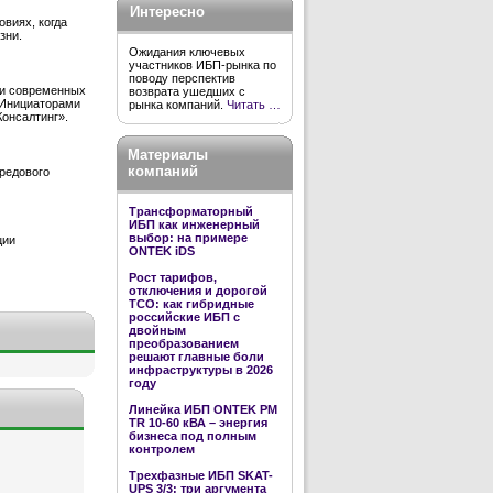
Интересно
виях, когда
зни.
Ожидания ключевых
участников ИБП-рынка по
поводу перспектив
ти современных
возврата ушедших с
 Инициаторами
рынка компаний.
Читать …
онсалтинг».
Материалы
компаний
ередового
Трансформаторный
ИБП как инженерный
выбор: на примере
ции
ONTEK iDS
Рост тарифов,
отключения и дорогой
TCO: как гибридные
российские ИБП с
двойным
преобразованием
решают главные боли
инфраструктуры в 2026
году
Линейка ИБП ONTEK PM
TR 10-60 кВА – энергия
бизнеса под полным
контролем
Трехфазные ИБП SKAT-
UPS 3/3: три аргумента