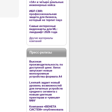
«ЗА» и четыре реальных
инженерных кейса
ИБП CBR:
профессиональная
защита для бизнеса,
который не терпит пауз
Самые интересные
видеокарты для ML:
ландшафт 2026 года
Другие материалы
компаний
Пресс-релизы
Высокая
производительность по
доступной цене: Xerox
запускает новые
монохромные
устройства формата А4
Lexmark задает новый
уровень возможностей
для печатных устройств
среднего сегмента с
новым цветным
принтерам и «умным»
МФУ
Компания «ВЕНЕТА
СИСТЕМ» опубликовала