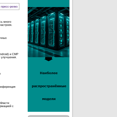
 пресс-релиз
сь много
настроек.
ичных
ndroid) и СМР
е улучшения.
а
конференция
бласти
ормацией с